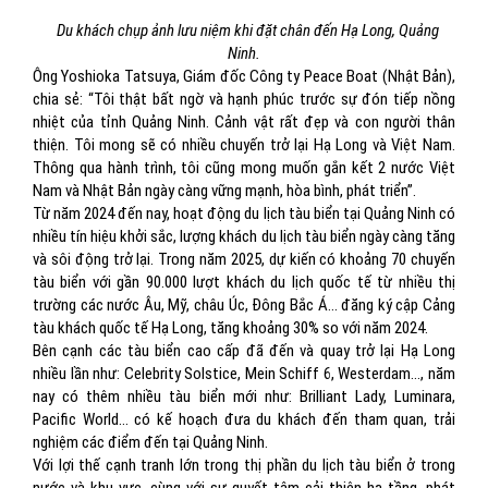
Du khách chụp ảnh lưu niệm khi đặt chân đến Hạ Long, Quảng
Ninh.
Ông Yoshioka Tatsuya, Giám đốc Công ty Peace Boat (Nhật Bản),
chia sẻ: “Tôi thật bất ngờ và hạnh phúc trước sự đón tiếp nồng
nhiệt của tỉnh Quảng Ninh. Cảnh vật rất đẹp và con người thân
thiện. Tôi mong sẽ có nhiều chuyến trở lại Hạ Long và Việt Nam.
Thông qua hành trình, tôi cũng mong muốn gắn kết 2 nước Việt
Nam và Nhật Bản ngày càng vững mạnh, hòa bình, phát triển”.
Từ năm 2024 đến nay, hoạt động du lịch tàu biển tại Quảng Ninh có
nhiều tín hiệu khởi sắc, lượng khách du lịch tàu biển ngày càng tăng
và sôi động trở lại. Trong năm 2025, dự kiến có khoảng 70 chuyến
tàu biển với gần 90.000 lượt khách du lịch quốc tế từ nhiều thị
trường các nước Âu, Mỹ, châu Úc, Đông Bắc Á... đăng ký cập Cảng
tàu khách quốc tế Hạ Long, tăng khoảng 30% so với năm 2024.
Bên cạnh các tàu biển cao cấp đã đến và quay trở lại Hạ Long
nhiều lần như: Celebrity Solstice, Mein Schiff 6, Westerdam…, năm
nay có thêm nhiều tàu biển mới như: Brilliant Lady, Luminara,
Pacific World… có kế hoạch đưa du khách đến tham quan, trải
nghiệm các điểm đến tại Quảng Ninh.
Với lợi thế cạnh tranh lớn trong thị phần du lịch tàu biển ở trong