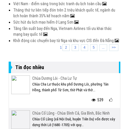
Việt Nam - điểm sáng trong bức tranh du lịch toàn cầu
Tháng thứ tư liên tiếp đón trên 2 triệu khách quốc tế, ngành du
lịch hoàn thành 35% kế hoạch năm
Sức hút du lịch mạo hiểm ở Lạng Sơn
Tăng tần suất bay đến Nga, Vietnam Airlines tối ưu khai thác
mạng bay quốc tế
Khởi động các chuyến bay từ Nga và khu vực CIS đến Đà Nẵng
1
2
3
4
5
...
>>
Tin đọc nhiều
Chùa Dương Lôi - Cha Lư Tự
Chùa Cha Lư thuộc khu phố Dương Lôi, phường Tân
Hồng, thành phố Từ Sơn, thờ Phật và thờ...
539
Chùa Cổ Lũng - Chùa Đình Cả, Gia Bình, Bắc Ninh
Chùa Cổ Lũng (xã Nội Duệ, huyện Tiên Du) vốn được xây
dựng thời Lê (1680 -1705) với quy...