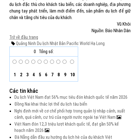
du lịch đặc thù cho khách tàu biển; các doanh nghiệp, địa phương
chung tay phát triển, làm mới điểm đến, sản phẩm du lịch để giữ
chân và tăng chi tiêu của du khách.
Vũ Khôi
Nguồn: Báo Nhân Dân
Trở về đầu trang
Quảng Ninh
Du lịch
Nhật Bản
Pacific World
Hạ Long
0
Tổng số:
1
2
3
4
5
6
7
8
9
10
Các tin khác
Du lịch Việt Nam đạt 56% mục tiêu đón khách quốc tế năm 2026
Đồng Nai khai thác lợi thế du lịch tàu biển
Nghị định mới về cơ chế phối hợp trong quản lý nhập cảnh, xuất
cảnh, quá cảnh, cư trú của người nước ngoài tại Việt Nam
Việt Nam đón 12,3 triệu lượt khách quốc tế, đạt gần 50% kế
hoạch năm 2026
Đà Nẵng dẫn đầu xu hướng du lịch hè của du khách Việt