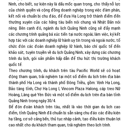
Ninh, cho biết, sự kiện này là dấu mốc quan trọng, cho thấy nỗ lực
của chính quyền và cộng đồng doanh nghiệp trong việc đàm phán,
kết nối và chuẩn bị chu đáo, để đưa Hạ Long trở thành điểm đến
thường xuyên của các hãng tàu biển nói chung và Nhật Bản nói
riêng. Bên cạnh đó, ngành du lịch Quảng Ninh cũng sẽ đẩy mạnh
các chương trình quảng bá xúc tiến tại nước ngoài; làm việc, ký kết
hợp tác với các doanh nghiệp lữ hành uy tín trong và ngoài nước; tổ
chức đón các đoàn doanh nghiệp lữ hành, báo chí quốc tế đến
khảo sát, tuyên truyền về du lịch Quảng Ninh; xây dựng các chương
trình du lịch, gói sản phẩm hấp dẫn để thu hút thị trường khách
quốc tế.
Theo chương trình, du khách trên tàu Pacific World sẽ có hoạt
động tham quan, trải nghiệm tại một số điểm du lịch trên địa bàn
thành phố Hạ Long và thành phố Đông Triều, gồm: Vịnh Hạ Long,
Bảo tàng tỉnh, Chợ Hạ Long I, Vincom Plaza Halong, cáp treo Nữ
Hoàng, Làng quê Yên Đức và một số điểm du lịch trên địa bàn tỉnh
Quảng Ninh trong ngày 30/4.
Để đón đoàn khách trên tàu, nhất là vào thời gian du lịch cao
điểm, tỉnh Quảng Ninh đã chuẩn bị sẵn sàng chu đáo các điều kiện
hạ tầng, cơ sở cảng bến, thủ tục nhập cảnh, tạo điều kiện thuận lợi
cao nhất cho du khách tham quan, trải nghiệm theo lịch trình.