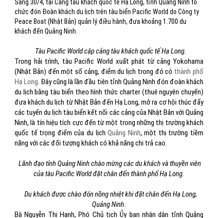
Sáng 30/4, tại Cảng tàu khách quốc tế Hạ Long, tỉnh Quảng Ninh tổ
chức đón Đoàn khách du lịch trên tàu biển Pacific World do Công ty
Peace Boat (Nhật Bản) quản lý điều hành, đưa khoảng 1.700 du
khách đến Quảng Ninh.
Tàu Pacific World cập cảng tàu khách quốc tế Hạ Long.
Trong hải trình, tàu Pacific World xuất phát từ cảng Yokohama
(Nhật Bản) đến một số cảng, điểm du lịch trong đó có
thành phố
Hạ Long
. Đây cũng là lần đầu tiên tỉnh Quảng Ninh đón đoàn khách
du lịch bằng tàu biển theo hình thức charter (thuê nguyên chuyến)
đưa khách du lịch từ Nhật Bản đến Hạ Long, mở ra cơ hội thúc đẩy
các tuyến du lịch tàu biển kết nối các cảng của Nhật Bản với Quảng
Ninh, là tín hiệu tích cực đến từ một trong những thị trường khách
quốc tế trọng điểm của du lịch
Quảng Ninh
, một thị trường tiềm
năng với các đối tượng khách có khả năng chi trả cao.
Lãnh đạo tỉnh Quảng Ninh chào mừng các du khách và thuyền viên
của tàu Pacific World
đặt chân đến thành phố Hạ Long.
Du khách được chào đón nồng nhiệt khi đặt chân đến Hạ Long,
Quảng Ninh.
Bà Nguyễn Thị Hạnh, Phó Chủ tịch Ủy ban nhân dân tỉnh Quảng