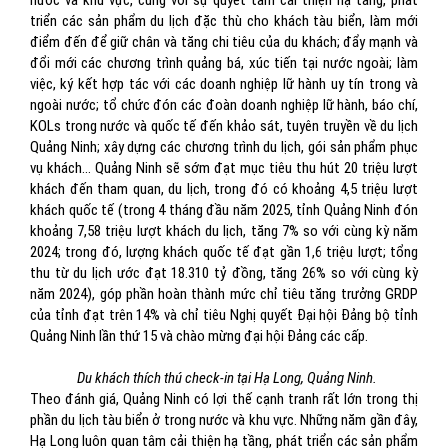
nước và khu vực, cùng với sự quyết tâm cải thiện hạ tầng, phát
triển các sản phẩm du lịch đặc thù cho khách tàu biển, làm mới
điểm đến để giữ chân và tăng chi tiêu của du khách; đẩy mạnh và
đổi mới các chương trình quảng bá, xúc tiến tại nước ngoài; làm
việc, ký kết hợp tác với các doanh nghiệp lữ hành uy tín trong và
ngoài nước; tổ chức đón các đoàn doanh nghiệp lữ hành, báo chí,
KOLs trong nước và quốc tế đến khảo sát, tuyên truyền về du lịch
Quảng Ninh; xây dựng các chương trình du lịch, gói sản phẩm phục
vụ khách… Quảng Ninh sẽ sớm đạt mục tiêu thu hút 20 triệu lượt
khách đến tham quan, du lịch, trong đó có khoảng 4,5 triệu lượt
khách quốc tế (trong 4 tháng đầu năm 2025, tỉnh Quảng Ninh đón
khoảng 7,58 triệu lượt khách du lịch, tăng 7% so với cùng kỳ năm
2024; trong đó, lượng khách quốc tế đạt gần 1,6 triệu lượt; tổng
thu từ du lịch ước đạt 18.310 tỷ đồng, tăng 26% so với cùng kỳ
năm 2024), góp phần hoàn thành mức chỉ tiêu tăng trưởng GRDP
của tỉnh đạt trên 14% và chỉ tiêu Nghị quyết Đại hội Đảng bộ tỉnh
Quảng Ninh lần thứ 15 và chào mừng đại hội Đảng các cấp.
Du khách thích thú check-in tại Hạ Long, Quảng Ninh.
Theo đánh giá, Quảng Ninh có lợi thế cạnh tranh rất lớn trong thị
phần du lịch tàu biển ở trong nước và khu vực. Những năm gần đây,
Hạ Long luôn quan tâm cải thiện hạ tầng, phát triển các sản phẩm