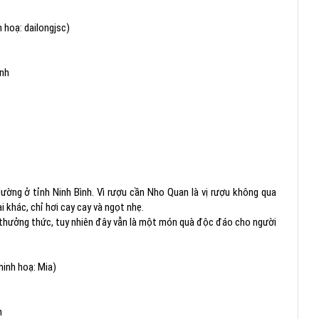
 hoạ: dailongjsc)
ình
ờng ở tỉnh Ninh Bình. Vì rượu cần Nho Quan là vị rượu không qua
 khác, chỉ hơi cay cay và ngọt nhẹ.
 thưởng thức, tuy nhiên đây vẫn là một món quà độc đáo cho người
inh hoạ: Mia)
h