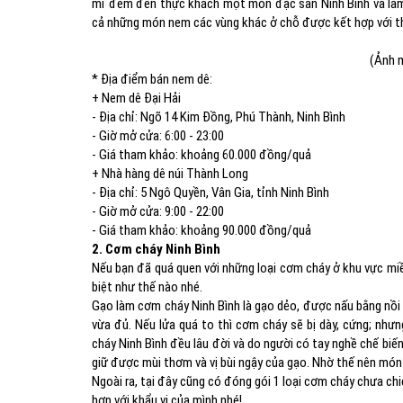
mỉ đem đến thực khách một món đặc sản Ninh Bình và làm
cả những món nem các vùng khác ở chỗ được kết hợp với thịt 
(Ảnh m
* Địa điểm bán nem dê:
+ Nem dê Đại Hải
- Địa chỉ: Ngõ 14 Kim Đồng, Phú Thành, Ninh Bình
- Giờ mở cửa: 6:00 - 23:00
- Giá tham khảo: khoảng 60.000 đồng/quả
+ Nhà hàng dê núi Thành Long
- Địa chỉ: 5 Ngô Quyền, Vân Gia, tỉnh Ninh Bình
- Giờ mở cửa: 9:00 - 22:00
- Giá tham khảo: khoảng 90.000 đồng/quả
2. Cơm cháy Ninh Bình
Nếu bạn đã quá quen với những loại cơm cháy ở khu vực miề
biệt như thế nào nhé.
Gạo làm cơm cháy Ninh Bình là gạo dẻo, được nấu bằng nồi 
vừa đủ. Nếu lửa quá to thì cơm cháy sẽ bị dày, cứng; nh
cháy Ninh Bình đều lâu đời và do người có tay nghề chế bi
giữ được mùi thơm và vị bùi ngậy của gạo. Nhờ thế nên món
Ngoài ra, tại đây cũng có đóng gói 1 loại cơm cháy chưa ch
hợp với khẩu vị của mình nhé!