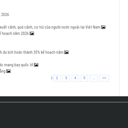
m 2026
 xuất cảnh, quá cảnh, cư trú của người nước ngoài tại Việt Nam
 kế hoạch năm 2026
ành du lịch hoàn thành 35% kế hoạch năm
thác mạng bay quốc tế
Nẵng
1
2
3
4
5
...
>>