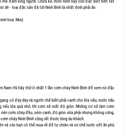
 mê đắm lòng người. Chưa kể, món nem này còn đặc biệt hơn tất
dê - loại đặc sản đã tới Ninh Bình là nhất định phải ăn.
inh hoạ: Mia)
n Nam thì hãy thử ít nhất 1 lần cơm cháy Ninh Bình để xem nó đặc
gang có đáy dày và người chế biến phải canh cho lửa nấu, nước nấu
ưng nếu lửa quá nhỏ thì cơm sẽ mất độ giòn. Những cơ sở làm cơm
ến nên cơm cháy đều, xém cạnh, độ giòn vừa phải nhưng không cứng,
 cơm cháy Ninh Bình cũng rất được lòng du khách.
iên và các bạn có thể mua về để tự chiên và sơ chế nước sốt ăn phù