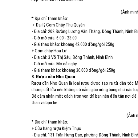
(Ảnh minh
* Địa chỉ tham khảo:
+ Đại lý Cơm Cháy Thu Quyên
- Địa chỉ: 202 Đường Lương Văn Thăng, Đông Thành, Ninh B
- Giờ mở cửa: 6:00 - 23:00
- Giá thao khảo: khoảng 42.000 đồng/gói 250g
+ Cơm cháy Hoa Lư
- Địa chỉ: 3 Võ Thị Sáu, Đông Thành, Ninh Bình
- Giờ mở cửa: Mở cả ngày
- Giá tham khảo: khoảng 36.000 đồng/gói 250g
3. Rượu cần Nho Quan
Rượu cần Nho Quan là loại rượu được tạo ra từ dân tộc Mư
chưng cất lửa nên không có cảm giác nóng bụng như các loại
Để cảm nhận một cách trọn vẹn thì bạn nên đến tận nơi để
thân và bạn bè.
(Ảnh m
* Địa chỉ tham khảo:
+ Cửa hàng rượu Kiệm Thục
- Địa chỉ: 131 Trần Hưng Đạo, phường Đông Thành, Ninh Bìn