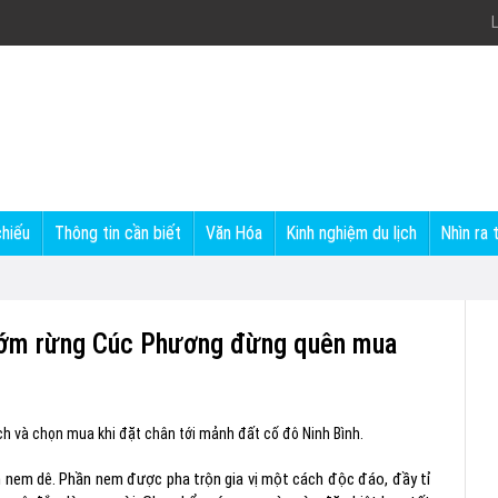
L
chiếu
Thông tin cần biết
Văn Hóa
Kinh nghiệm du lịch
Nhìn ra 
ướm rừng Cúc Phương đừng quên mua
h và chọn mua khi đặt chân tới mảnh đất cố đô Ninh Bình.
n nem dê. Phần nem được pha trộn gia vị một cách độc đáo, đầy tỉ