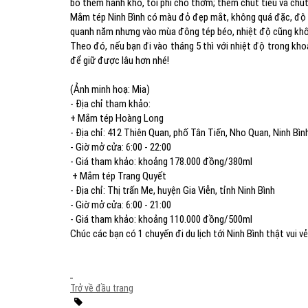
bỏ thêm hành khô, tỏi phi cho thơm; thêm chút tiêu và chút
Mắm tép Ninh Bình có màu đỏ đẹp mắt, không quá đặc, độ 
quanh năm nhưng vào mùa đông tép béo, nhiệt độ cũng kh
Theo đó, nếu bạn đi vào tháng 5 thì với nhiệt độ trong kho
để giữ được lâu hơn nhé!
(Ảnh minh hoạ: Mia)
- Địa chỉ tham khảo:
+ Mắm tép Hoàng Long
- Địa chỉ: 412 Thiên Quan, phố Tân Tiến, Nho Quan, Ninh Bìn
- Giờ mở cửa: 6:00 - 22:00
- Giá tham khảo: khoảng 178.000 đồng/380ml
+ Mắm tép Trang Quyết
- Địa chỉ: Thị trấn Me, huyện Gia Viễn, tỉnh Ninh Bình
- Giờ mở cửa: 6:00 - 21:00
- Giá tham khảo: khoảng 110.000 đồng/500ml
Chúc các bạn có 1 chuyến đi du lịch tới Ninh Bình thật vui vẻ
Trở về đầu trang