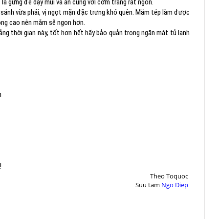
 lá gừng để dậy mùi và ăn cùng với cơm trắng rất ngon.
sánh vừa phải, vị ngọt mặn đặc trưng khó quên. Mắm tép làm được
ông cao nên mắm sẽ ngon hơn.
ảng thời gian này, tốt hơn hết hãy bảo quản trong ngăn mát tủ lạnh
h
!
Theo
Toquoc
Suu tam
Ngo Diep