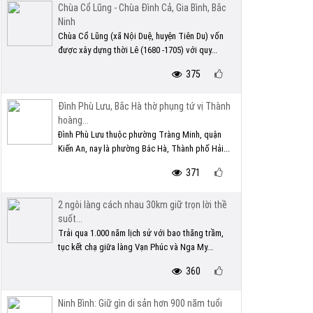
Chùa Cổ Lũng - Chùa Đình Cả, Gia Bình, Bắc
Ninh
Chùa Cổ Lũng (xã Nội Duệ, huyện Tiên Du) vốn
được xây dựng thời Lê (1680 -1705) với quy...
375
Đình Phù Lưu, Bắc Hà thờ phụng tứ vị Thành
hoàng...
Đình Phù Lưu thuộc phường Tràng Minh, quận
Kiến An, nay là phường Bắc Hà, Thành phố Hải...
371
2 ngôi làng cách nhau 30km giữ trọn lời thề
suốt...
Trải qua 1.000 năm lịch sử với bao thăng trầm,
tục kết chạ giữa làng Vạn Phúc và Nga My...
360
Ninh Bình: Giữ gìn di sản hơn 900 năm tuổi