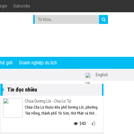
ogin
Subscribe
thế giới
Doanh nghiệp du lịch
English
Tin đọc nhiều
Chùa Dương Lôi - Cha Lư Tự
Chùa Cha Lư thuộc khu phố Dương Lôi, phường
Tân Hồng, thành phố Từ Sơn, thờ Phật và thờ...
543