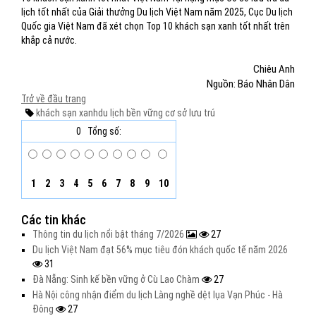
lịch tốt nhất của Giải thưởng Du lịch Việt Nam năm 2025, Cục Du lịch
Quốc gia Việt Nam đã xét chọn Top 10 khách sạn xanh tốt nhất trên
khắp cả nước.
Chiêu Anh
Nguồn: Báo Nhân Dân
Trở về đầu trang
khách sạn xanh
du lịch bền vững
cơ sở lưu trú
0
Tổng số:
1
2
3
4
5
6
7
8
9
10
Các tin khác
Thông tin du lịch nổi bật tháng 7/2026
27
Du lịch Việt Nam đạt 56% mục tiêu đón khách quốc tế năm 2026
31
Đà Nẵng: Sinh kế bền vững ở Cù Lao Chàm
27
Hà Nội công nhận điểm du lịch Làng nghề dệt lụa Vạn Phúc - Hà
Đông
27