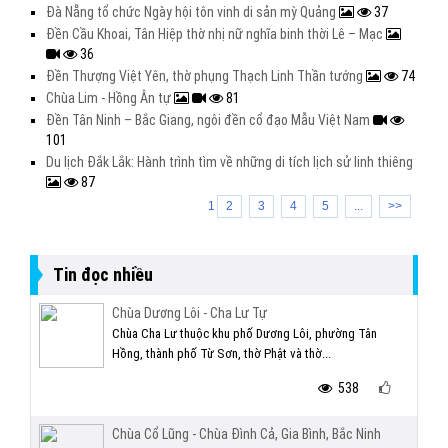
Đà Nẵng tổ chức Ngày hội tôn vinh di sản mỳ Quảng
37
Đền Cầu Khoai, Tân Hiệp thờ nhị nữ nghĩa binh thời Lê – Mạc
36
Đền Thượng Việt Yên, thờ phụng Thạch Linh Thần tướng
74
Chùa Lim - Hồng Ân tự
81
Đền Tân Ninh – Bắc Giang, ngôi đền cổ đạo Mẫu Việt Nam
101
Du lịch Đắk Lắk: Hành trình tìm về những di tích lịch sử linh thiêng
87
1
2
3
4
5
...
>>
Tin đọc nhiều
Chùa Dương Lôi - Cha Lư Tự
Chùa Cha Lư thuộc khu phố Dương Lôi, phường Tân
Hồng, thành phố Từ Sơn, thờ Phật và thờ...
538
Chùa Cổ Lũng - Chùa Đình Cả, Gia Bình, Bắc Ninh