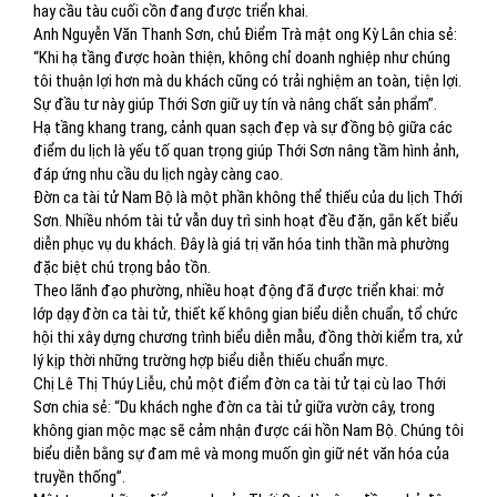
hay cầu tàu cuối cồn đang được triển khai.
Anh Nguyễn Văn Thanh Sơn, chủ Điểm Trà mật ong Kỳ Lân chia sẻ:
“Khi hạ tầng được hoàn thiện, không chỉ doanh nghiệp như chúng
tôi thuận lợi hơn mà du khách cũng có trải nghiệm an toàn, tiện lợi.
Sự đầu tư này giúp Thới Sơn giữ uy tín và nâng chất sản phẩm”.
Hạ tầng khang trang, cảnh quan sạch đẹp và sự đồng bộ giữa các
điểm du lịch là yếu tố quan trọng giúp Thới Sơn nâng tầm hình ảnh,
đáp ứng nhu cầu du lịch ngày càng cao.
Đờn ca tài tử Nam Bộ là một phần không thể thiếu của du lịch Thới
Sơn. Nhiều nhóm tài tử vẫn duy trì sinh hoạt đều đặn, gắn kết biểu
diễn phục vụ du khách. Đây là giá trị văn hóa tinh thần mà phường
đặc biệt chú trọng bảo tồn.
Theo lãnh đạo phường, nhiều hoạt động đã được triển khai: mở
lớp dạy đờn ca tài tử, thiết kế không gian biểu diễn chuẩn, tổ chức
hội thi xây dựng chương trình biểu diễn mẫu, đồng thời kiểm tra, xử
lý kịp thời những trường hợp biểu diễn thiếu chuẩn mực.
Chị Lê Thị Thúy Liễu, chủ một điểm đờn ca tài tử tại cù lao Thới
Sơn chia sẻ: “Du khách nghe đờn ca tài tử giữa vườn cây, trong
không gian mộc mạc sẽ cảm nhận được cái hồn Nam Bộ. Chúng tôi
biểu diễn bằng sự đam mê và mong muốn gìn giữ nét văn hóa của
truyền thống”.