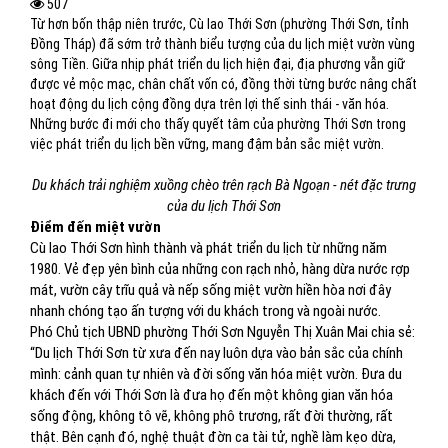
507
Từ hơn bốn thập niên trước, Cù lao Thới Sơn (phường Thới Sơn, tỉnh
Đồng Tháp) đã sớm trở thành biểu tượng của du lịch miệt vườn vùng
sông Tiền. Giữa nhịp phát triển du lịch hiện đại, địa phương vẫn giữ
được vẻ mộc mạc, chân chất vốn có, đồng thời từng bước nâng chất
hoạt động du lịch cộng đồng dựa trên lợi thế sinh thái - văn hóa.
Những bước đi mới cho thấy quyết tâm của phường Thới Sơn trong
việc phát triển du lịch bền vững, mang đậm bản sắc miệt vườn.
Du khách trải nghiệm xuồng chèo trên rạch Bà Ngoạn - nét đặc trưng
của du lịch Thới Sơn
Điểm đến miệt vườn
Cù lao Thới Sơn hình thành và phát triển du lịch từ những năm
1980. Vẻ đẹp yên bình của những con rạch nhỏ, hàng dừa nước rợp
mát, vườn cây trĩu quả và nếp sống miệt vườn hiền hòa nơi đây
nhanh chóng tạo ấn tượng với du khách trong và ngoài nước.
Phó Chủ tịch UBND phường Thới Sơn Nguyễn Thị Xuân Mai chia sẻ:
“Du lịch Thới Sơn từ xưa đến nay luôn dựa vào bản sắc của chính
mình: cảnh quan tự nhiên và đời sống văn hóa miệt vườn. Đưa du
khách đến với Thới Sơn là đưa họ đến một không gian văn hóa
sống động, không tô vẽ, không phô trương, rất đời thường, rất
thật. Bên cạnh đó, nghệ thuật đờn ca tài tử, nghề làm kẹo dừa,