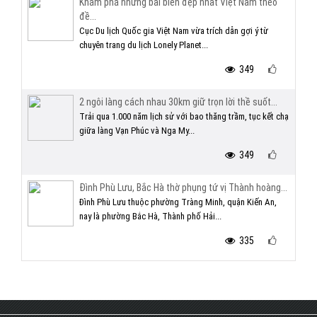
Khám phá những bãi biển đẹp nhất Việt Nam theo
đề...
Cục Du lịch Quốc gia Việt Nam vừa trích dẫn gợi ý từ
chuyên trang du lịch Lonely Planet...
349
2 ngôi làng cách nhau 30km giữ trọn lời thề suốt...
Trải qua 1.000 năm lịch sử với bao thăng trầm, tục kết chạ
giữa làng Vạn Phúc và Nga My...
349
Đình Phù Lưu, Bắc Hà thờ phụng tứ vị Thành hoàng...
Đình Phù Lưu thuộc phường Tràng Minh, quận Kiến An,
nay là phường Bắc Hà, Thành phố Hải...
335