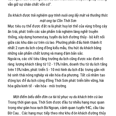
vẫn giữ sự chân chất vốn có”.
Du khách được trải nghiệm quy trình nuôi ong lấy mật và thưởng thức
mật ong tại Cồn Thới Sơn
Mục tiêu cụ thể được đặt ra là phát huy lợi thế của vùng trồng cây
ăn trái, phát triển các sản phẩm trải nghiệm làng nghề truyền
thống, xây dựng homestay, tuyến du lịch đường thủy - bộ kết nối
giữa các khu dân cư trên cù lao. Phường phấn đấu hình thành ít
nhất 2 cụm du lịch cộng đồng kiểu mẫu, thu hút du khách bằng
những sản phẩm chất lượng và mang đậm bản sắc.
Ngoài ra, các chỉ tiêu tăng trưởng du lịch cũng được xác định rõ
ràng: lượng khách tăng từ 12 - 15%/năm, doanh thu từ du lịch tăng
trên 15%/năm; phát triển 5 - 10 mô hình du lịch đặc trưng gắn với
hệ sinh thái nông nghiệp và văn hóa địa phương. Tất cả nhằm tạo
động lực để du lịch cộng đồng Thới Sơn phát triển bền vững, hài
hòa giữa kinh tế - văn hóa - môi trường.
Một điểm biểu diễn đờn ca tài tử phục vụ du khách trên cù lao
Trong thời gian qua, Thới Sơn được đầu tư nhiều hạng mục quan
trọng như giàn hoa rạch Bà Ngoạn, cảnh quan tuyến 94C, cầu tàu
Bờ Cau… Các hạng mục tiếp theo như khu đón khách đường thủy