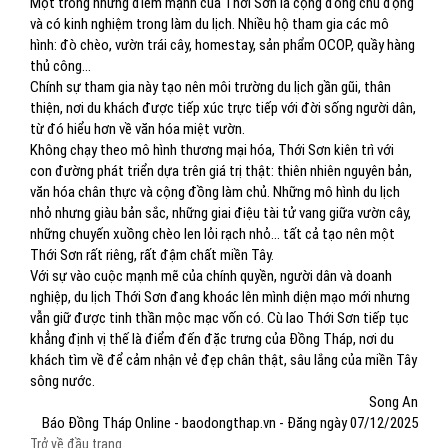
Một trong những điểm mạnh của Thới Sơn là cộng đồng chủ động
và có kinh nghiệm trong làm du lịch. Nhiều hộ tham gia các mô
hình: đò chèo, vườn trái cây, homestay, sản phẩm OCOP, quầy hàng
thủ công…
Chính sự tham gia này tạo nên môi trường du lịch gần gũi, thân
thiện, nơi du khách được tiếp xúc trực tiếp với đời sống người dân,
từ đó hiểu hơn về văn hóa miệt vườn.
Không chạy theo mô hình thương mại hóa, Thới Sơn kiên trì với
con đường phát triển dựa trên giá trị thật: thiên nhiên nguyên bản,
văn hóa chân thực và cộng đồng làm chủ. Những mô hình du lịch
nhỏ nhưng giàu bản sắc, những giai điệu tài tử vang giữa vườn cây,
những chuyến xuồng chèo len lỏi rạch nhỏ… tất cả tạo nên một
Thới Sơn rất riêng, rất đậm chất miền Tây.
Với sự vào cuộc mạnh mẽ của chính quyền, người dân và doanh
nghiệp, du lịch Thới Sơn đang khoác lên mình diện mạo mới nhưng
vẫn giữ được tinh thần mộc mạc vốn có. Cù lao Thới Sơn tiếp tục
khẳng định vị thế là điểm đến đặc trưng của Đồng Tháp, nơi du
khách tìm về để cảm nhận vẻ đẹp chân thật, sâu lắng của miền Tây
sông nước.
Song An
Báo Đồng Tháp Online - baodongthap.vn - Đăng ngày 07/12/2025
Trở về đầu trang