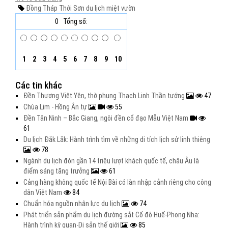
Đồng Tháp
Thới Sơn
du lịch miệt vườn
0
Tổng số:
1
2
3
4
5
6
7
8
9
10
Các tin khác
Đền Thượng Việt Yên, thờ phụng Thạch Linh Thần tướng
47
Chùa Lim - Hồng Ân tự
55
Đền Tân Ninh – Bắc Giang, ngôi đền cổ đạo Mẫu Việt Nam
61
Du lịch Đắk Lắk: Hành trình tìm về những di tích lịch sử linh thiêng
78
Ngành du lịch đón gần 14 triệu lượt khách quốc tế, châu Âu là
điểm sáng tăng trưởng
61
Cảng hàng không quốc tế Nội Bài có làn nhập cảnh riêng cho công
dân Việt Nam
84
Chuẩn hóa nguồn nhân lực du lịch
74
Phát triển sản phẩm du lịch đường sắt Cố đô Huế-Phong Nha:
Hành trình kỳ quan-Di sản thế giới
85