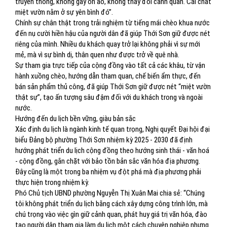
truyền thống, không gây ồn ào, không thay đổi cảnh quan. Cái chất
miệt vườn nằm ở sự yên bình đó”.
Chính sự chân thật trong trải nghiệm từ tiếng mái chèo khua nước
đến nụ cười hiền hậu của người dân đã giúp Thới Sơn giữ được nét
riêng của mình. Nhiều du khách quay trở lại không phải vì sự mới
mẻ, mà vì sự bình dị, thân quen như được trở về quê nhà.
Sự tham gia trực tiếp của cộng đồng vào tất cả các khâu, từ vận
hành xuồng chèo, hướng dẫn tham quan, chế biến ẩm thực, đến
bán sản phẩm thủ công, đã giúp Thới Sơn giữ được nét “miệt vườn
thật sự”, tạo ấn tượng sâu đậm đối với du khách trong và ngoài
nước.
Hướng đến du lịch bền vững, giàu bản sắc
Xác định du lịch là ngành kinh tế quan trọng, Nghị quyết Đại hội đại
biểu Đảng bộ phường Thới Sơn nhiệm kỳ 2025 - 2030 đã định
hướng phát triển du lịch cộng đồng theo hướng sinh thái - văn hoá
- cộng đồng, gắn chặt với bảo tồn bản sắc văn hóa địa phương.
Đây cũng là một trong ba nhiệm vụ đột phá mà địa phương phải
thực hiện trong nhiệm kỳ.
Phó Chủ tịch UBND phường Nguyễn Thị Xuân Mai chia sẻ: “Chúng
tôi không phát triển du lịch bằng cách xây dựng công trình lớn, mà
chú trọng vào việc gìn giữ cảnh quan, phát huy giá trị văn hóa, đào
tạo người dân tham gia làm du lịch một cách chuyên nghiệp nhưng