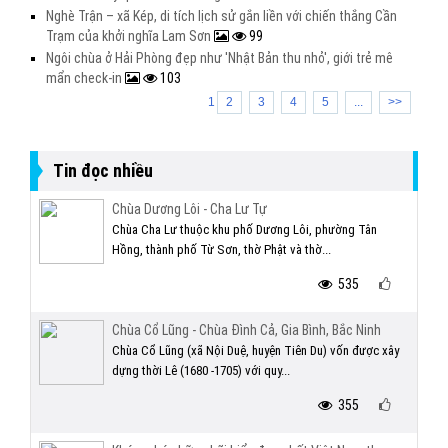
Nghè Trận – xã Kép, di tích lịch sử gắn liền với chiến thắng Cần
Trạm của khởi nghĩa Lam Sơn
99
Ngôi chùa ở Hải Phòng đẹp như 'Nhật Bản thu nhỏ', giới trẻ mê
mẩn check-in
103
1
2
3
4
5
...
>>
Tin đọc nhiều
Chùa Dương Lôi - Cha Lư Tự
Chùa Cha Lư thuộc khu phố Dương Lôi, phường Tân
Hồng, thành phố Từ Sơn, thờ Phật và thờ...
535
Chùa Cổ Lũng - Chùa Đình Cả, Gia Bình, Bắc Ninh
Chùa Cổ Lũng (xã Nội Duệ, huyện Tiên Du) vốn được xây
dựng thời Lê (1680 -1705) với quy...
355