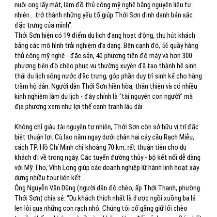
nuôi ong lấy mật, làm đồ thủ công mỹ nghệ bằng nguyên liệu tự
nhiên… trở thành những yếu tố giúp Thới Sơn định danh bản sắc
đặc trưng của mình”.
Thới Sơn hiện có 19 điểm du lịch đang hoạt động, thu hút khách
bằng các mô hình trải nghiệm đa dạng. Bên cạnh đó, 56 quầy hàng
thủ công mỹ nghệ - đặc sản, 40 phương tiện đò máy và hơn 300
phương tiện đò chèo phục vụ thường xuyên đã tạo thành hệ sinh
thái du lịch sông nước đặc trưng, góp phần duy trì sinh kế cho hàng
trăm hộ dân. Người dân Thới Sơn hiền hòa, thân thiện và có nhiều
kinh nghiệm làm du lịch - đây chính là “tài nguyên con người” mà
địa phương xem như lợi thế cạnh tranh lâu dài.
Không chỉ giàu tài nguyên tự nhiên, Thới Sơn còn sở hữu vị trí đặc
biệt thuận lợi. Cù lao nằm ngay dưới chân hai cây cầu Rạch Miễu,
cách TP. Hồ Chí Minh chỉ khoảng 70 km, rất thuận tiện cho du
khách đi về trong ngày. Các tuyến đường thủy - bộ kết nối dễ dàng
với Mỹ Tho, Vĩnh Long giúp các doanh nghiệp lữ hành linh hoạt xây
dựng nhiều tour liên kết.
Ông Nguyễn Văn Dũng (người dân đò chèo, ấp Thới Thạnh, phường
Thới Sơn) chia sẻ: “Du khách thích nhất là được ngồi xuồng ba lá
len lỏi qua những con rạch nhỏ. Chúng tôi cố gắng giữ lối chèo