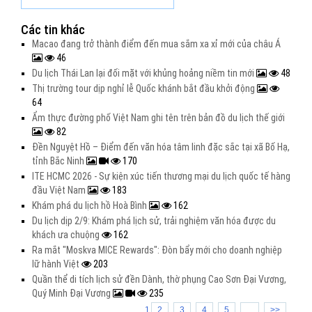
Các tin khác
Macao đang trở thành điểm đến mua sắm xa xỉ mới của châu Á
46
Du lịch Thái Lan lại đối mặt với khủng hoảng niềm tin mới
48
Thị trường tour dịp nghỉ lễ Quốc khánh bắt đầu khởi động
64
Ẩm thực đường phố Việt Nam ghi tên trên bản đồ du lịch thế giới
82
Đền Nguyệt Hồ – Điểm đến văn hóa tâm linh đặc sắc tại xã Bố Hạ,
tỉnh Bắc Ninh
170
ITE HCMC 2026 - Sự kiện xúc tiến thương mại du lịch quốc tế hàng
đầu Việt Nam
183
Khám phá du lịch hồ Hoà Bình
162
Du lịch dịp 2/9: Khám phá lịch sử, trải nghiệm văn hóa được du
khách ưa chuộng
162
Ra mắt "Moskva MICE Rewards": Đòn bẩy mới cho doanh nghiệp
lữ hành Việt
203
Quần thể di tích lịch sử đền Dành, thờ phụng Cao Sơn Đại Vương,
Quý Minh Đại Vương
235
1
2
3
4
5
...
>>