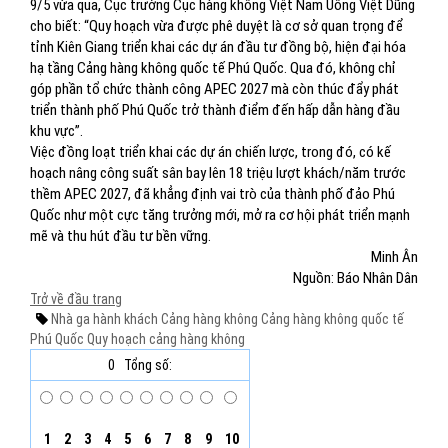
9/5 vừa qua, Cục trưởng Cục hàng không Việt Nam Uông Việt Dũng
cho biết: “Quy hoạch vừa được phê duyệt là cơ sở quan trọng để
tỉnh Kiên Giang triển khai các dự án đầu tư đồng bộ, hiện đại hóa
hạ tầng Cảng hàng không quốc tế Phú Quốc. Qua đó, không chỉ
góp phần tổ chức thành công APEC 2027 mà còn thúc đẩy phát
triển thành phố Phú Quốc trở thành điểm đến hấp dẫn hàng đầu
khu vực”.
Việc đồng loạt triển khai các dự án chiến lược, trong đó, có kế
hoạch nâng công suất sân bay lên 18 triệu lượt khách/năm trước
thềm APEC 2027, đã khẳng định vai trò của thành phố đảo Phú
Quốc như một cực tăng trưởng mới, mở ra cơ hội phát triển mạnh
mẽ và thu hút đầu tư bền vững.
Minh Ân
Nguồn: Báo Nhân Dân
Trở về đầu trang
Nhà ga hành khách
Cảng hàng không
Cảng hàng không quốc tế
Phú Quốc
Quy hoạch cảng hàng không
0
Tổng số:
1
2
3
4
5
6
7
8
9
10