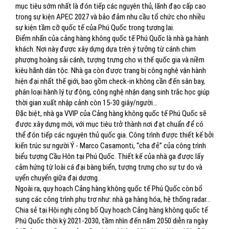
mục tiêu sớm nhất là đón tiếp các nguyên thủ, lãnh đạo cấp cao
trong sự kiện APEC 2027 và bảo đảm nhu cầu tổ chức cho nhiều
sự kiện tầm cỡ quốc tế của Phú Quốc trong tương lai.
Điểm nhấn của cảng hàng không quốc tế Phú Quốc là nhà ga hành
khách. Nơi này được xây dựng dựa trên ý tưởng từ cánh chim
phượng hoàng sải cánh, tượng trưng cho vị thế quốc gia và niềm
kiêu hãnh dân tộc. Nhà ga còn được trang bị công nghệ vận hành
hiện đại nhất thế giới, bao gồm check-in không cần đến sân bay,
phân loại hành lý tự động, công nghệ nhận dạng sinh trắc học giúp
thời gian xuất nhập cảnh còn 15-30 giây/người…
Đặc biệt, nhà ga VVIP của Cảng hàng không quốc tế Phú Quốc sẽ
được xây dựng mới, với mục tiêu trở thành nơi đạt chuẩn để có
thể đón tiếp các nguyên thủ quốc gia. Công trình được thiết kế bởi
kiến trúc sư người Ý - Marco Casamonti, “cha đẻ” của công trình
biểu tượng Cầu Hôn tại Phú Quốc. Thiết kế của nhà ga được lấy
cảm hứng từ loài cá đại bàng biển, tượng trưng cho sự tự do và
uyển chuyển giữa đại dương.
Ngoài ra, quy hoạch Cảng hàng không quốc tế Phú Quốc còn bổ
sung các công trình phụ trợ như: nhà ga hàng hóa, hệ thống radar…
Chia sẻ tại Hội nghị công bố Quy hoạch Cảng hàng không quốc tế
Phú Quốc thời kỳ 2021-2030, tầm nhìn đến năm 2050 diễn ra ngày