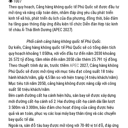
1007
Theo quy hoạch, Cảng hàng không quốc tế Phú Quốc sẽ được đầu tư
mở rộng và nâng cấp toàn diện, nhằm đáp ứng yêu cầu phát triển
kinh tế-xã hội, phát triển du lịch của địa phương, đồng thời, bảo đảm
hạ tầng giao thông đáp ứng điều kiện tổ chức Diễn đàn Hợp tác kinh
tế châu Á-Thái Bình Dương (APEC 2027).
Phối cảnh cảng hàng không quốc tế Phú Quốc.
Dự kiến, Cảng hàng không quốc tế Phú Quốc sẽ có tổng diện tích
quy hoạch khoảng 1.050ha, với vốn đầu tư đến năm 2030 khoảng
26.572 tỷ đồng, tầm nhìn đến năm 2050 cần thêm 25.791 tỷ đồng.
Theo thuyết trình dự án, trước thềm
APEC
2027, Cảng hàng không
Phú Quốc sẽ được mở rộng với mục tiêu đạt công suất 18 triệu
hành khách/năm, gấp 4,5 lần so với hiện trạng (4 triệu khách/năm).
Mục tiêu tới năm 2050, cảng hàng không được nâng cấp với công
suất 50 triệu khách/năm.
Bên cạnh đường cất hạ cánh hiện hữu, sân bay sẽ được xây dựng
mới đường cất-hạ cánh số 2. Hai đường cất-hạ cánh dài lần lượt
3.500m và 3.300m, bảo đảm cho hoạt động của cảng được hiệu
quả và an toàn, phục vụ các loại máy bay thân rộng và các chuyến
bay quốc tế dài.
Ngoài ra, sân đỗ tàu bay được mở rộng với 70-80 vị trí đỗ, đáp ứng