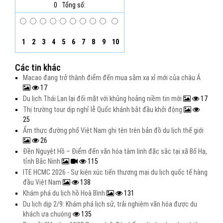
0
Tổng số:
1
2
3
4
5
6
7
8
9
10
Các tin khác
Macao đang trở thành điểm đến mua sắm xa xỉ mới của châu Á
17
Du lịch Thái Lan lại đối mặt với khủng hoảng niềm tin mới
17
Thị trường tour dịp nghỉ lễ Quốc khánh bắt đầu khởi động
25
Ẩm thực đường phố Việt Nam ghi tên trên bản đồ du lịch thế giới
26
Đền Nguyệt Hồ – Điểm đến văn hóa tâm linh đặc sắc tại xã Bố Hạ,
tỉnh Bắc Ninh
115
ITE HCMC 2026 - Sự kiện xúc tiến thương mại du lịch quốc tế hàng
đầu Việt Nam
138
Khám phá du lịch hồ Hoà Bình
131
Du lịch dịp 2/9: Khám phá lịch sử, trải nghiệm văn hóa được du
khách ưa chuộng
135