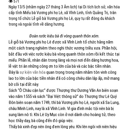
571
Ngày 13/5 (nhằm ngày 27 tháng 3 Âm lịch) tại Di tích lịch sử, văn hóa
cấp tỉnh Miếu bà Vương phi họ Lê, xã Vĩnh Linh, tỉnh Quảng Trị, trân
trọng tổ chức Lễ giỗ bà Vương phi họ Lê, quy tụ rất đông du khách
trong và ngoài tỉnh về dâng hương.
Đoàn rước kiệu bà đi vòng quanh thôn xóm.
Lễ giỗ bà Vương phi họ Lê được xã Vĩnh Linh tổ chức hằng năm
một cách trang nghiêm theo nghi thức vương triều xưa. Phần hội,
bắt đầu với việc rước kiệu bà vòng quanh thôn xóm rồi kết thúc tại
miếu. Phần lễ, nhân dân trong làng và mọi nơi đến dâng hương hoa,
lễ vật tri ân những công ơn to lớn của bà và các bậc tiền nhân.
Đây là
sự kiện văn hóa
quan trọng trong năm nhằm tôn vinh công
lao to lớn của bậc tiền nhân đã có công chiêu dân lập ấp, mở mang
bờ cõi tại đất này.
Sách “Ô Châu cận lục” được Thượng thư Dương Văn An biên soạn
vào năm 1555 và sách “Đại Việt thông sử” do Thượng thư Lê Quý
Đôn biên soạn năm 1749, thì bà Vương phi họ Lê, người xã Sa Lung,
châu Minh Linh, nay là xã Vĩnh Linh. Vì gia đình mắc tội nên bà bị
sung làm nô tì. Khi Lê Uy Mục còn ở nơi dành cho hoàng tử, theo
học thầy dạy, bà cũng đến đó giúp việc.
Thấy bà xinh đẹp nên ông đem lòng yêu. Khi lên ngôi với niên hiệu