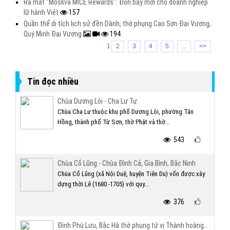
Ra mắt "Moskva MICE Rewards": Đòn bẩy mới cho doanh nghiệp
lữ hành Việt
157
Quần thể di tích lịch sử đền Dành, thờ phụng Cao Sơn Đại Vương,
Quý Minh Đại Vương
194
1
2
3
4
5
...
>>
Tin đọc nhiều
Chùa Dương Lôi - Cha Lư Tự
Chùa Cha Lư thuộc khu phố Dương Lôi, phường Tân
Hồng, thành phố Từ Sơn, thờ Phật và thờ...
543
Chùa Cổ Lũng - Chùa Đình Cả, Gia Bình, Bắc Ninh
Chùa Cổ Lũng (xã Nội Duệ, huyện Tiên Du) vốn được xây
dựng thời Lê (1680 -1705) với quy...
376
Đình Phù Lưu, Bắc Hà thờ phụng tứ vị Thành hoàng...