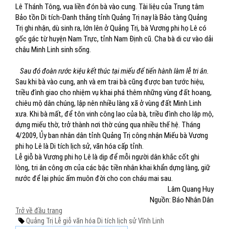
Lê Thánh Tông, vua liền đón bà vào cung. Tài liệu của Trung tâm
Bảo tồn Di tích-Danh thắng tỉnh Quảng Trị nay là Bảo tàng Quảng
Trị ghi nhận, dù sinh ra, lớn lên ở Quảng Trị, bà Vương phi họ Lê có
gốc gác từ huyện Nam Trực, tỉnh Nam Định cũ. Cha bà di cư vào dải
châu Minh Linh sinh sống.
Sau đó đoàn rước kiệu kết thúc tại miếu để tiến hành làm lễ tri ân.
Sau khi bà vào cung, anh và em trai bà cũng được ban tước hiệu,
triều đình giao cho nhiệm vụ khai phá thêm những vùng đất hoang,
chiêu mộ dân chúng, lập nên nhiều làng xã ở vùng đất Minh Linh
xưa. Khi bà mất, để tôn vinh công lao của bà, triều đình cho lập mộ,
dựng miếu thờ, trở thành nơi thờ cúng qua nhiều thế hệ. Tháng
4/2009, Ủy ban nhân dân tỉnh Quảng Trị công nhận Miếu bà Vương
phi họ Lê là Di tích lịch sử, văn hóa cấp tỉnh.
Lễ giỗ bà Vương phi họ Lê là dịp để mỗi người dân khắc cốt ghi
lòng, tri ân công ơn của các bậc tiền nhân khai khẩn dựng làng, giữ
nước để lại phúc ấm muôn đời cho con cháu mai sau.
Lâm Quang Huy
Nguồn: Báo Nhân Dân
Trở về đầu trang
Quảng Trị
Lễ giỗ
văn hóa
Di tích lịch sử
Vĩnh Linh