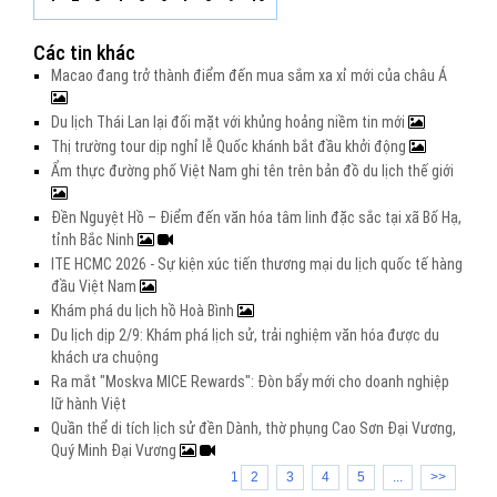
Các tin khác
Macao đang trở thành điểm đến mua sắm xa xỉ mới của châu Á
Du lịch Thái Lan lại đối mặt với khủng hoảng niềm tin mới
Thị trường tour dịp nghỉ lễ Quốc khánh bắt đầu khởi động
Ẩm thực đường phố Việt Nam ghi tên trên bản đồ du lịch thế giới
Đền Nguyệt Hồ – Điểm đến văn hóa tâm linh đặc sắc tại xã Bố Hạ,
tỉnh Bắc Ninh
ITE HCMC 2026 - Sự kiện xúc tiến thương mại du lịch quốc tế hàng
đầu Việt Nam
Khám phá du lịch hồ Hoà Bình
Du lịch dịp 2/9: Khám phá lịch sử, trải nghiệm văn hóa được du
khách ưa chuộng
Ra mắt "Moskva MICE Rewards": Đòn bẩy mới cho doanh nghiệp
lữ hành Việt
Quần thể di tích lịch sử đền Dành, thờ phụng Cao Sơn Đại Vương,
Quý Minh Đại Vương
1
2
3
4
5
...
>>