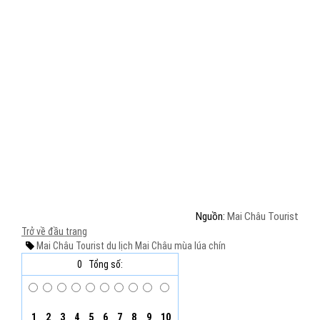
Nguồn:
Mai Châu Tourist
Trở về đầu trang
Mai Châu Tourist
du lịch
Mai Châu
mùa lúa chín
0
Tổng số:
1
2
3
4
5
6
7
8
9
10