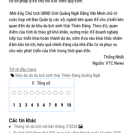
cơ sở pháp lý để thu hồi đất theo quy định.
Mới đây, Chủ tịch UBND tỉnh Quảng Ngãi Đặng Văn Minh chủ trì
cuộc họp với Ban Quản lý, các sở, ngành liên quan để cho ý kiến liên
quan đến dự án khu du lịch sinh thái Thiên Đàng. Theo đó, quan
điểm của tỉnh là tháo gỡ khó khăn, vướng mắc để doanh nghiệp
tiếp tục triển khai hoàn thành dự án, sớm đưa vào khai thác nhằm
đảm bảo lợi ích, hiệu quả chính đáng của nhà đầu tư và phục vụ
cho việc phát triển của tỉnh trong thời gian đến.
Thống Nhất
Nguồn: VTC News
Trở về đầu trang
Siêu dự án
du lịch sinh thái
Thiên Đàng
Quảng Ngãi
0
Tổng số:
1
2
3
4
5
6
7
8
9
10
Các tin khác
Thông tin du lịch nổi bật tháng 7/2026