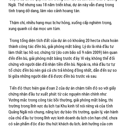
Ngãi. Thế nhưng sau 18 năm triển khai, dự án này vẫn đang trong
tình trạng dở dang, lâm vào cảnh hoang tàn.
Thậm chí, nhiều hạng mục bị hư hỏng, xuống cấp nghiêm trọng,
xung quanh cỏ dại mọc um tùm.
Trong tổng diện tích đất của dự án có khoảng 20 hecta chưa hoàn
thành công tác đền bù, giải phóng mặt bằng. Lý do là nhà đầu tư
làm thất lạc hồ sơ, chứng từ (do cơn bão số 9 năm 2009) liên quan
đến đền bù, giải phóng mặt bằng trước đây. Vì vậy, không thể đối
chứng với người dân đã nhận tiền đền bù. Ngoài ra, nhà đầu tư tự
tổ chức đền bù nên giá cả chi trả không đồng nhất, dẫn đến sự so
bì giữa những người dân đã được đền bù trước và sau.
Tiến độ thực hiện giai đoạn 2 của dự án chậm tiến độ so với giấy
chứng nhận đầu tư xuất phát từ các nguyên nhân chính như:
Vướng mắc trong công tác bồi thường, giải phóng mặt bằng, thị
trường trong lĩnh vực du lịch tại Khu kinh tế nói riêng và của tỉnh
Quảng Ngãi nói chung; năng lực dự báo thị trường, quản lý, vận hành
của chủ đầu tư trong lĩnh vực kinh doanh du lịch còn hạn chế; chưa
có sản phẩm độc đáo thu hút khách du lịch; ảnh hưởng của cơn