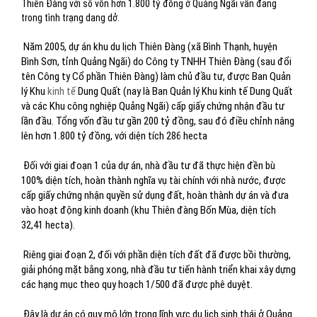
Thiên Đàng với số vốn hơn 1.800 tỷ đồng ở Quảng Ngãi vẫn đang
trong tình trạng dang dở.
Năm 2005, dự án khu du lịch Thiên Đàng (xã Bình Thạnh, huyện
Bình Sơn, tỉnh Quảng Ngãi) do Công ty TNHH Thiên Đàng (sau đổi
tên Công ty Cổ phần Thiên Đàng) làm chủ đầu tư, được Ban Quản
lý Khu
kinh tế
Dung Quất (nay là Ban Quản lý Khu kinh tế Dung Quất
và các Khu công nghiệp Quảng Ngãi) cấp giấy chứng nhận đầu tư
lần đầu. Tổng vốn đầu tư gần 200 tỷ đồng, sau đó điều chỉnh nâng
lên hơn 1.800 tỷ đồng, với diện tích 286 hecta
Đối với giai đoạn 1 của dự án, nhà đầu tư đã thực hiện đền bù
100% diện tích, hoàn thành nghĩa vụ tài chính với nhà nước, được
cấp giấy chứng nhận quyền sử dụng đất, hoàn thành dự án và đưa
vào hoạt động kinh doanh (khu Thiên đàng Bốn Mùa, diện tích
32,41 hecta).
Riêng giai đoạn 2, đối với phần diện tích đất đã được bồi thường,
giải phóng mặt bằng xong, nhà đầu tư tiến hành triển khai xây dựng
các hạng mục theo quy hoạch 1/500 đã được phê duyệt.
Đây là dự án có quy mô lớn trong lĩnh vực du lịch sinh thái ở Quảng