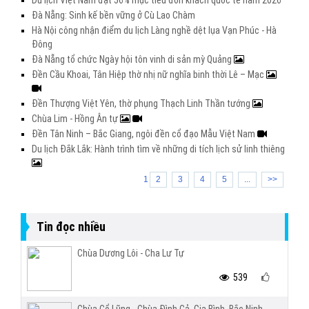
Du lịch Việt Nam đạt 56% mục tiêu đón khách quốc tế năm 2026
Đà Nẵng: Sinh kế bền vững ở Cù Lao Chàm
Hà Nội công nhận điểm du lịch Làng nghề dệt lụa Vạn Phúc - Hà
Đông
Đà Nẵng tổ chức Ngày hội tôn vinh di sản mỳ Quảng
Đền Cầu Khoai, Tân Hiệp thờ nhị nữ nghĩa binh thời Lê – Mạc
Đền Thượng Việt Yên, thờ phụng Thạch Linh Thần tướng
Chùa Lim - Hồng Ân tự
Đền Tân Ninh – Bắc Giang, ngôi đền cổ đạo Mẫu Việt Nam
Du lịch Đắk Lắk: Hành trình tìm về những di tích lịch sử linh thiêng
1
2
3
4
5
...
>>
Tin đọc nhiều
Chùa Dương Lôi - Cha Lư Tự
539