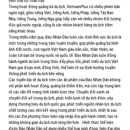
sinh thái số toàn cầu.
Trong hoạt động quảng bá du lịch, VietnamPlus có nhiều phiên bản
ngôn ngữ, gồm tiếng Việt, tiếng Anh, tiếng Pháp, tiếng Tây Ban
Nha, tiếng Trung, tiếng Nga giúp tiếp cận với nhiều nhóm đối tượng
độc giả nước ngoài, cũng là các nhóm khách hàng du lịch tiềm
năng khác nhau.
Trong nhiều năm qua, Báo Nhân Dân luôn xác định lĩnh vực du lịch là
một trong những trọng tâm tuyên truyền, góp phần quảng bá hình
ảnh đất nước, con người Việt Nam giàu bản sắc, thân thiện, an
toàn tới bạn bè trong nước và quốc tế. Báo Nhân Dân luôn đồng
hành ngành du lịch trong thúc đẩy phục hồi, phát triển du lịch Việt
Nam giai đoạn mới; đồng thời, thể hiện rõ sự định hướng truyền
thông phát triển du lịch bền vững.
Các tuyến bài về du lịch trên các ấn phẩm của Báo Nhân Dân không
chỉ phản ánh hoạt động, quảng bá điểm đến, mà còn tập trung làm
rõ các vấn đề mang tính chiến lược như: Chuyển đổi xanh và
chuyển đổi số trong du lịch; phát triển kinh tế du lịch đêm; xây
dựng thương hiệu du lịch quốc gia; phát triển nguồn nhân lực du lịch
chất lượng cao; liên kết vùng trong phát triển du lịch, nhất là sau
khi các địa phương thực hiện sáp nhập địa giới hành chính, tạo ra
những không gian du lịch mới rộng lớn hơn… Hình thức thể hiện
được Báo Nhân Dân sử dụng nhiều thể loại sinh động, hiện đại như