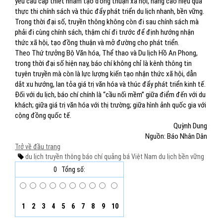
yêu cầu cấp thiết nhằm tạo đồng thuận xã hội, nâng cao hiệu quả
thực thi chính sách và thúc đẩy phát triển du lịch nhanh, bền vững.
Trong thời đại số, truyền thông không còn đi sau chính sách mà
phải đi cùng chính sách, thậm chí đi trước để định hướng nhận
thức xã hội, tạo đồng thuận và mở đường cho phát triển.
Theo Thứ trưởng Bộ Văn hóa, Thể thao và Du lịch Hồ An Phong,
trong thời đại số hiện nay, báo chí không chỉ là kênh thông tin
tuyên truyền mà còn là lực lượng kiến tạo nhận thức xã hội, dẫn
dắt xu hướng, lan tỏa giá trị văn hóa và thúc đẩy phát triển kinh tế.
Đối với du lịch, báo chí chính là “cầu nối mềm” giữa điểm đến với du
khách; giữa giá trị văn hóa với thị trường; giữa hình ảnh quốc gia với
cộng đồng quốc tế.
Quỳnh Dung
Nguồn: Báo Nhân Dân
Trở về đầu trang
du lịch
truyền thông
báo chí
quảng bá
Việt Nam
du lịch bền vững
0
Tổng số:
1
2
3
4
5
6
7
8
9
10