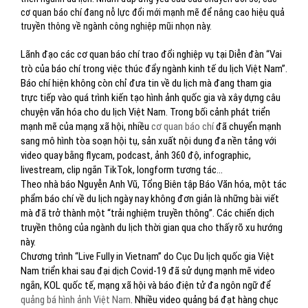
cơ quan báo chí đang nỗ lực đổi mới mạnh mẽ để nâng cao hiệu quả
truyền thông về ngành công nghiệp mũi nhọn này.
Lãnh đạo các cơ quan báo chí trao đổi nghiệp vụ tại Diễn đàn “Vai
trò của báo chí trong việc thúc đẩy ngành kinh tế du lịch Việt Nam”.
Báo chí hiện không còn chỉ đưa tin về du lịch mà đang tham gia
trực tiếp vào quá trình kiến tạo hình ảnh quốc gia và xây dựng câu
chuyện văn hóa cho du lịch Việt Nam. Trong bối cảnh phát triển
mạnh mẽ của mạng xã hội, nhiều
cơ quan báo chí
đã chuyển mạnh
sang mô hình tòa soạn hội tụ, sản xuất nội dung đa nền tảng với
video quay bằng flycam, podcast, ảnh 360 độ, infographic,
livestream, clip ngắn TikTok, longform tương tác...
Theo nhà báo Nguyễn Anh Vũ, Tổng Biên tập Báo Văn hóa, một tác
phẩm báo chí về du lịch ngày nay không đơn giản là những bài viết
mà đã trở thành một “trải nghiệm truyền thông”. Các chiến dịch
truyền thông của ngành du lịch thời gian qua cho thấy rõ xu hướng
này.
Chương trình “Live Fully in Vietnam” do Cục Du lịch quốc gia Việt
Nam triển khai sau đại dịch Covid-19 đã sử dụng mạnh mẽ video
ngắn, KOL quốc tế, mạng xã hội và báo điện tử đa ngôn ngữ để
quảng bá hình ảnh Việt Nam
. Nhiều video quảng bá đạt hàng chục