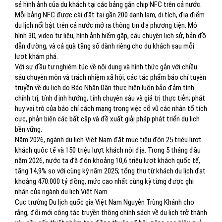
sẻ hình ảnh của du khách tại các bảng gắn chip NFC trên cả nước.
Mỗi bảng NFC được cài đặt tại gần 200 danh lam, di tích, địa điểm
du lịch nổi bật trên cả nước mở ra thông tin đa phương tiện: Mô
hình 3D, video tư liệu, hình ảnh hiếm gặp, câu chuyện lịch sử, bản đồ
dẫn đường, và cả quà tặng số dành riêng cho du khách sau mỗi
lượt khám phá.
Với sự đầu tư nghiêm túc về nội dung và hình thức gắn với chiều
sâu chuyên môn và trách nhiệm xã hội, các tác phẩm báo chí tuyên
truyền về du lịch do Báo Nhân Dân thực hiện luôn bảo đảm tính
chính trị, tính định hướng, tính chuyên sâu và giá trị thực tiễn; phát
huy vai trò của báo chí cách mạng trong việc cổ vũ các nhân tố tích
cực, phản biện các bất cập và đề xuất giải pháp phát triển du lịch
bền vững.
Năm 2026, ngành du lịch Việt Nam đặt mục tiêu đón 25 triệu lượt
khách quốc tế và 150 triệu lượt khách nội địa. Trong 5 tháng đầu
năm 2026, nước ta đã đón khoảng 10,6 triệu lượt khách quốc tế,
tăng 14,9% so với cùng kỳ năm 2025; tổng thu từ khách du lịch đạt
khoảng 470.000 tỷ đồng, mức cao nhất cùng kỳ từng được ghi
nhận của ngành du lịch Việt Nam.
Cục trưởng Du lịch quốc gia Việt Nam Nguyễn Trùng Khánh cho
rằng, đổi mới công tác truyền thông chính sách về du lịch trở thành