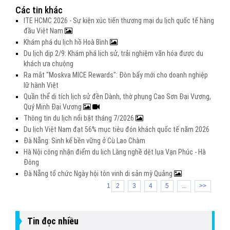
Các tin khác
ITE HCMC 2026 - Sự kiện xúc tiến thương mại du lịch quốc tế hàng
đầu Việt Nam
Khám phá du lịch hồ Hoà Bình
Du lịch dịp 2/9: Khám phá lịch sử, trải nghiệm văn hóa được du
khách ưa chuộng
Ra mắt "Moskva MICE Rewards": Đòn bẩy mới cho doanh nghiệp
lữ hành Việt
Quần thể di tích lịch sử đền Dành, thờ phụng Cao Sơn Đại Vương,
Quý Minh Đại Vương
Thông tin du lịch nổi bật tháng 7/2026
Du lịch Việt Nam đạt 56% mục tiêu đón khách quốc tế năm 2026
Đà Nẵng: Sinh kế bền vững ở Cù Lao Chàm
Hà Nội công nhận điểm du lịch Làng nghề dệt lụa Vạn Phúc - Hà
Đông
Đà Nẵng tổ chức Ngày hội tôn vinh di sản mỳ Quảng
1
2
3
4
5
...
>>
Tin đọc nhiều