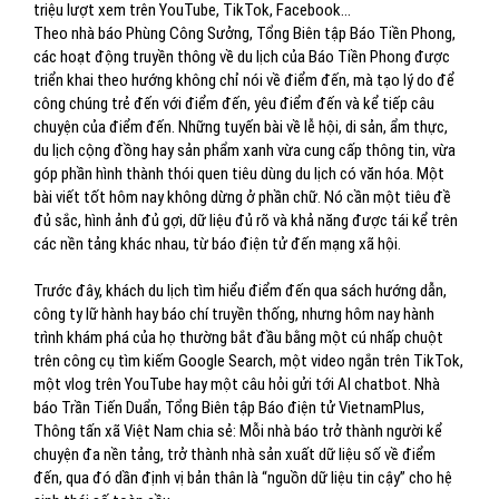
triệu lượt xem trên YouTube, TikTok, Facebook…
Theo nhà báo Phùng Công Sưởng, Tổng Biên tập Báo Tiền Phong,
các hoạt động truyền thông về du lịch của Báo Tiền Phong được
triển khai theo hướng không chỉ nói về điểm đến, mà tạo lý do để
công chúng trẻ đến với điểm đến, yêu điểm đến và kể tiếp câu
chuyện của điểm đến. Những tuyến bài về lễ hội, di sản, ẩm thực,
du lịch cộng đồng hay sản phẩm xanh vừa cung cấp thông tin, vừa
góp phần hình thành thói quen tiêu dùng du lịch có văn hóa. Một
bài viết tốt hôm nay không dừng ở phần chữ. Nó cần một tiêu đề
đủ sắc, hình ảnh đủ gợi, dữ liệu đủ rõ và khả năng được tái kể trên
các nền tảng khác nhau, từ báo điện tử đến mạng xã hội.
Trước đây, khách du lịch tìm hiểu điểm đến qua sách hướng dẫn,
công ty lữ hành hay báo chí truyền thống, nhưng hôm nay hành
trình khám phá của họ thường bắt đầu bằng một cú nhấp chuột
trên công cụ tìm kiếm Google Search, một video ngắn trên TikTok,
một vlog trên YouTube hay một câu hỏi gửi tới AI chatbot. Nhà
báo Trần Tiến Duẩn, Tổng Biên tập Báo điện tử VietnamPlus,
Thông tấn xã Việt Nam chia sẻ: Mỗi nhà báo trở thành người kể
chuyện đa nền tảng, trở thành nhà sản xuất dữ liệu số về điểm
đến, qua đó dần định vị bản thân là “nguồn dữ liệu tin cậy” cho hệ