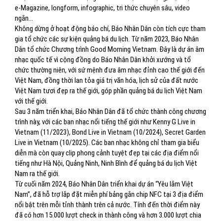
e-Magazine, longform, infographic, tri thức chuyên sâu, video
ngắn…
Không dừng ở hoạt động báo chí, Báo Nhân Dân còn tích cực tham
gia tổ chức các sự kiện quảng bá du lịch. Từ năm 2023, Báo Nhân
Dân tổ chức Chương trình Good Morning Vietnam. Đây là dự án âm
nhạc quốc tế vì cộng đồng do Báo Nhân Dân khởi xướng và tổ
chức thường niên, với sứ mệnh đưa âm nhạc đỉnh cao thế giới đến
Việt Nam, đồng thời lan tỏa giá trị văn hóa, lịch sử của đất nước
Việt Nam tươi đẹp ra thế giới, góp phần quảng bá du lịch Việt Nam
với thế giới.
Sau 3 năm triển khai, Báo Nhân Dân đã tổ chức thành công chương
trình này, với các ban nhạc nổi tiếng thế giới như Kenny G Live in
Vietnam (11/2023), Bond Live in Vietnam (10/2024), Secret Garden
Live in Vietnam (10/2025). Các ban nhạc không chỉ tham gia biểu
diễn mà còn quay clip phong cảnh tuyệt đẹp tại các địa điểm nổi
tiếng như Hà Nội, Quảng Ninh, Ninh Bình để quảng bá du lịch Việt
Nam ra thế giới.
Từ cuối năm 2024, Báo Nhân Dân triển khai dự án “Yêu lắm Việt
Nam”, đã hỗ trợ lắp đặt miễn phí bảng gắn chip NFC tại 3 địa điểm
nổi bật trên mỗi tỉnh thành trên cả nước. Tính đến thời điểm này
đã có hơn 15.000 lượt check in thành công và hơn 3.000 lượt chia