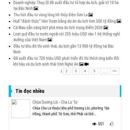
Doanh nghiệp Thụy Sĩ đề xuất đầu tư tổ hợp du lịch, giải trí 10 ha
tại Bắc Ninh
Thu hút đầu tư vùng lòng hồ thủy điện Sơn La
Huế "đánh thức" Hòn Vượn bằng dự án du lịch hơn 500 tỷ đồng
Cà Mau sẵn sàng bứt phá mùa du lịch trọng điểm 2026
Loạt quỹ đầu tư nước ngoài rót 255 triệu USD vào 1 hệ thống nghỉ
dưỡng của Việt Nam
Đầu tư khu đô thị sinh thái, du lịch gần 13.900 tỷ đồng tại Bắc
Ninh
Đề xuất đầu tư 720 triệu USD phát triển đô thị thích ứng biến đổi
khí hậu và du lịch sinh thái tỉnh Nghệ An
1
2
3
4
5
...
>>
Tin đọc nhiều
Chùa Dương Lôi - Cha Lư Tự
Chùa Cha Lư thuộc khu phố Dương Lôi, phường Tân
Hồng, thành phố Từ Sơn, thờ Phật và thờ...
551