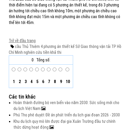
thời điểm hiện tại đang có 5 phương án thiết kế, trong đó 3 phương
án hướng tới chiều cao tĩnh không 10m; một phương án chiều cao
tĩnh không đạt mức 15m và một phương án chiều cao tĩnh không có
thể lên tới 45m.
Trở về đầu trang
cầu Thủ Thiêm 4
phương án thiết kế
Sở Giao thông vận tải TP Hồ
Chí Minh
nghiên cứu tiền khả thi
0
Tổng số:
1
2
3
4
5
6
7
8
9
10
Các tin khác
Hoàn thành đường bộ ven biển vào năm 2030: Sức sống mới cho
du lịch Việt Nam
Phú Thọ phê duyệt Đề án phát triển du lịch giai đoạn 2026 - 2030
Khu du lịch quy mô lớn được đại gia Xuân Trường đầu tư chính
thức dừng hoạt động