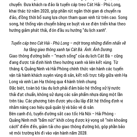
chuyển. Đưa khách ra đảo là tuyến cáp treo Cát Hải - Phù Long,
khai thác từ năm 2020, góp phần rút ngắn thời gian di chuyển ra
đảo, đồng thời bổ sung lựa chọn tham quan vịnh từ trên cao. Song
song, hệ thống vận chuyển bằng xe buýt và xe điện triển khai theo
hướng giảm phát thải, đón đầu xu hướng “du lịch xanh”.
Tuyến cáp treo Cát Hải - Phù Long – một trong những điểm nhấn về
hạ tầng giao thông xanh tại Cát Bà. Ảnh: Ánh Dương.
Giao thông đường biển – “mạch sống” của du lịch Cát Bà – cũng
đang được tái định hình theo hướng xanh và liên kết vùng. Từ
tháng 4, Quảng Ninh và Hải Phòng chính thức vận hành các tuyến
vận tải hành khách xuyên vùng di sản, kết nối trực tiếp giữa vịnh Hạ
Long và vịnh Lan Hạ thông qua 4 hành trình chung.
Đặc biệt, toàn bộ tàu du lịch phải đảm bảo hệ thống xử lý nước
thải đạt chuẩn, không sử dụng các sản phẩm nhựa dùng một lần
trên tàu. Các phương tiện được yêu cầu lắp đặt hệ thống định vị
nhằm nâng cao hiệu quả quản lý và bảo vệ di sản.
Bên cạnh đó, tuyến đường sắt cao tốc Hà Nội – Hải Phòng -
Quảng Ninh mới “bấm nút” khởi công được kỳ vọng sẽ “nén khoảng
cách” điểm đến, giảm tải cho giao thông đường bộ, góp phần bảo
vệ môi trường khi đi vào vận hành năm 2028.