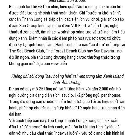
phối cảnh: Sun Group.
Bên cạnh lợi thế về tầm nhìn, hiệu quả đầu tư nâng lên khi căn hộ
được đặt trong hệ sinh thái hoàn thiện. Chỉ “bước ra khỏi sảnh”,
cư dân Thanh Long sẽ tiếp cận các tiện ích vui chơi, giải trí do tập
đoàn Sun Group kiến tạo: chợ đêm VUI-Fest với ẩm thực, nghệ
thuật đường phố, âm nhạc, workshop sáng tạo và trải nghiệm tiêu
dùng xanh. Điểm nhấn là các đêm pháo hoa rực rỡ được tổ chức
định kỳ tại vịnh trung tâm. Hành trình cho các “cú đêm” nối tiếp tại
The Sea Beach Club, The Forest Beach Club hay Sun Bavaria - nơi
đồ ăn ngon, bia thủ công thượng hạng được thưởng thức trong
không gian mở độc bản view biển.
Không khí sôi động “sau hoàng hôn” tại vịnh trung tâm Xanh Island.
Ảnh: Ánh Dương.
Dự án có quy mô 25 tầng nổi và 1 tầng hầm, với gần 2.000 căn hộ
nghỉ dưỡng đa dạng diện tích: studio, 1-2 phòng ngủ, penthouse.
Trong đó dòng căn studio chiếm hơn 65% giúp tối ưu hiệu suất vận
hành, phù hợp cho đa dạng “tệp khách” từ ngắn hạn, trung hạn đến
dài hạn.
Với cách tiếp cận này, tòa tháp Thanh Long không chỉ là khoản
đầu tư “đón sóng” du lịch xanh, mà còn là tài sản tích lũy lâu dài
gắn với nhu cầu khai thác “ngay và luôn” - yếu tố đang định hình lại