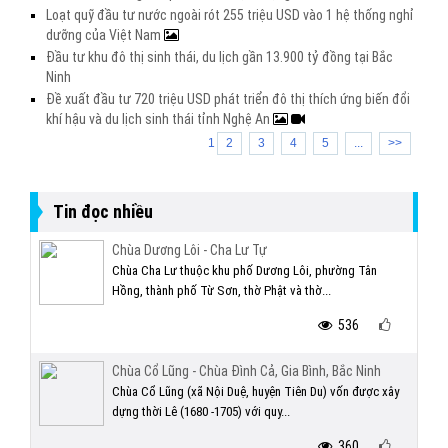
Loạt quỹ đầu tư nước ngoài rót 255 triệu USD vào 1 hệ thống nghỉ
dưỡng của Việt Nam
Đầu tư khu đô thị sinh thái, du lịch gần 13.900 tỷ đồng tại Bắc
Ninh
Đề xuất đầu tư 720 triệu USD phát triển đô thị thích ứng biến đổi
khí hậu và du lịch sinh thái tỉnh Nghệ An
1
2
3
4
5
...
>>
Tin đọc nhiều
Chùa Dương Lôi - Cha Lư Tự
Chùa Cha Lư thuộc khu phố Dương Lôi, phường Tân
Hồng, thành phố Từ Sơn, thờ Phật và thờ...
536
Chùa Cổ Lũng - Chùa Đình Cả, Gia Bình, Bắc Ninh
Chùa Cổ Lũng (xã Nội Duệ, huyện Tiên Du) vốn được xây
dựng thời Lê (1680 -1705) với quy...
360