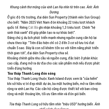
Khung cảnh thơ mộng của vịnh Lan Hạ nhìn từ trên cao. Ảnh: Ánh
Dương.
Ở góc độ thị trường, đại diện Sun Property (thành viên Sun Group)
cho biết: “Năm 2025 Việt Nam đón khoảng 22 triệu lượt khách
quốc tế. Riêng
Cát Bà
ghi nhận khoảng 1,3 triệu lượt. Chính “hệ
sinh thái xanh” đã góp phần tạo ra sự khác biệt”.
Đáng chú ý, du lịch phát triển mạnh nhưng nguồn cung căn hộ lại
chưa theo kịp: “Trên đảo hiện chỉ có 2 đến 3 cơ sở lưu trú đạt
chuẩn 5 sao. Đây là con số khiêm tốn so với tiềm năng phát triển
thời gian tới”, đại diện Sun Property chia sẻ.
Khoảng chênh giữa nhu cầu và nguồn cung, đặc biệt ở phân khúc
cao cấp, đang mở ra dư địa cho các sản phẩm mới nếu được phát
triển đúng hướng.
Tòa tháp Thanh Long đón sóng
Tòa tháp Thanh Long thuộc Xanh Island được xem là “của hiếm”
khi sở hữu vị trí đẹp nhất dự án, ba mặt hướng biển, mở ra tầm nhìn
rộng ra vịnh Lan Hạ. Các căn hộ cũng được thiết kế với ban công
rộng và mặt thoáng lớn, tối ưu tầm nhìn và đón gió biển.
Tòa tháp Thanh Long sở hữu tầm nhìn “triệu USD” hướng biển. Ảnh