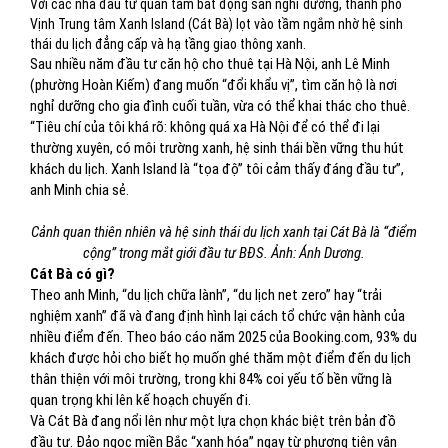
Với các nhà đầu tư quan tâm bất động sản nghỉ dưỡng, thành phố
Vịnh Trung tâm Xanh Island (Cát Bà) lọt vào tầm ngắm nhờ hệ sinh
thái du lịch đẳng cấp và hạ tầng giao thông xanh.
Sau nhiều năm đầu tư căn hộ cho thuê tại Hà Nội, anh Lê Minh
(phường Hoàn Kiếm) đang muốn “đổi khẩu vị”, tìm căn hộ là nơi
nghỉ dưỡng cho gia đình cuối tuần, vừa có thể khai thác cho thuê.
“Tiêu chí của tôi khá rõ: không quá xa Hà Nội để có thể đi lại
thường xuyên, có môi trường xanh, hệ sinh thái bền vững thu hút
khách du lịch. Xanh Island là “tọa độ” tôi cảm thấy đáng đầu tư”,
anh Minh chia sẻ.
Cảnh quan thiên nhiên và hệ sinh thái du lịch xanh tại Cát Bà là “điểm
cộng” trong mắt giới đầu tư BĐS. Ảnh: Ánh Dương.
Cát Bà có gì?
Theo anh Minh, “du lịch chữa lành”, “du lịch net zero” hay “trải
nghiệm xanh” đã và đang định hình lại cách tổ chức vận hành của
nhiều điểm đến. Theo báo cáo năm 2025 của Booking.com, 93% du
khách được hỏi cho biết họ muốn ghé thăm một điểm đến du lịch
thân thiện với môi trường, trong khi 84% coi yếu tố bền vững là
quan trọng khi lên kế hoạch chuyến đi.
Và Cát Bà đang nổi lên như một lựa chọn khác biệt trên bản đồ
đầu tư. Đảo ngọc miền Bắc “xanh hóa” ngay từ phương tiện vận