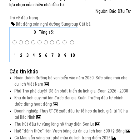
lựa chọn của nhiều nhà đầu tư.
Nguồn: Báo Đầu Tư
Trở về đầu trang
Bất động sản nghỉ dưỡng
Sungroup
Cát bà
0
Tổng số:
1
2
3
4
5
6
7
8
9
10
Các tin khác
Hoàn thành đường bộ ven biển vào năm 2030: Sức sống mới cho
du lịch Việt Nam
Phú Thọ phê duyệt Đề án phát triển du lịch giai đoạn 2026 - 2030
Khu du lịch quy mô lớn được đại gia Xuân Trường đầu tư chính
thức dừng hoạt động
Doanh nghiệp Thụy Sĩ đề xuất đầu tư tổ hợp du lịch, giải trí 10 ha
tại Bắc Ninh
Thu hút đầu tư vùng lòng hồ thủy điện Sơn La
Huế "đánh thức" Hòn Vượn bằng dự án du lịch hơn 500 tỷ đồng
Cà Mau sẵn sàng bứt phá mùa du lịch trọng điểm 2026