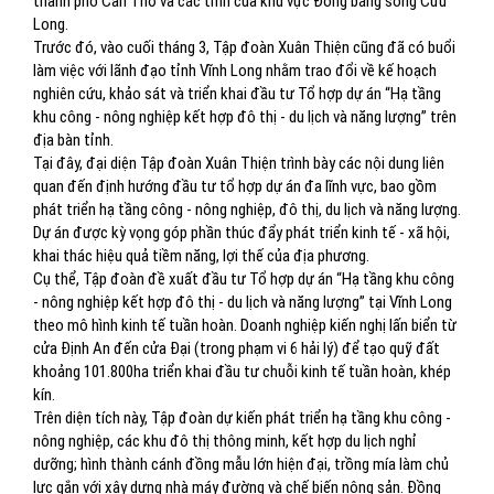
thành phố Cần Thơ và các tỉnh của khu vực Đồng bằng sông Cửu
Long.
Trước đó, vào cuối tháng 3, Tập đoàn Xuân Thiện cũng đã có buổi
làm việc với lãnh đạo tỉnh Vĩnh Long nhằm trao đổi về kế hoạch
nghiên cứu, khảo sát và triển khai đầu tư Tổ hợp dự án “Hạ tầng
khu công - nông nghiệp kết hợp đô thị - du lịch và năng lượng” trên
địa bàn tỉnh.
Tại đây, đại diện Tập đoàn Xuân Thiện trình bày các nội dung liên
quan đến định hướng đầu tư tổ hợp dự án đa lĩnh vực, bao gồm
phát triển hạ tầng công - nông nghiệp, đô thị, du lịch và năng lượng.
Dự án được kỳ vọng góp phần thúc đẩy phát triển kinh tế - xã hội,
khai thác hiệu quả tiềm năng, lợi thế của địa phương.
Cụ thể, Tập đoàn đề xuất đầu tư Tổ hợp dự án “Hạ tầng khu công
- nông nghiệp kết hợp đô thị - du lịch và năng lượng” tại Vĩnh Long
theo mô hình kinh tế tuần hoàn. Doanh nghiệp kiến nghị lấn biển từ
cửa Định An đến cửa Đại (trong phạm vi 6 hải lý) để tạo quỹ đất
khoảng 101.800ha triển khai đầu tư chuỗi kinh tế tuần hoàn, khép
kín.
Trên diện tích này, Tập đoàn dự kiến phát triển hạ tầng khu công -
nông nghiệp, các khu đô thị thông minh, kết hợp du lịch nghỉ
dưỡng; hình thành cánh đồng mẫu lớn hiện đại, trồng mía làm chủ
lực gắn với xây dựng nhà máy đường và chế biến nông sản. Đồng