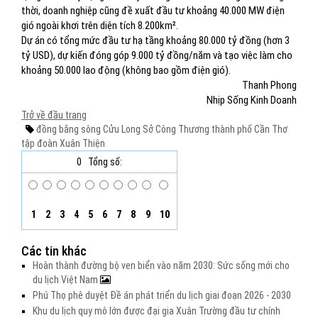
thời, doanh nghiệp cũng đề xuất đầu tư khoảng 40.000 MW điện
gió ngoài khơi trên diện tích 8.200km².
Dự án có tổng mức đầu tư hạ tầng khoảng 80.000 tỷ đồng (hơn 3
tỷ USD), dự kiến đóng góp 9.000 tỷ đồng/năm và tạo việc làm cho
khoảng 50.000 lao động (không bao gồm điện gió).
Thanh Phong
Nhịp Sống Kinh Doanh
Trở về đầu trang
đồng bằng sông Cửu Long
Sở Công Thương thành phố Cần Thơ
tập đoàn Xuân Thiện
0
Tổng số:
1
2
3
4
5
6
7
8
9
10
Các tin khác
Hoàn thành đường bộ ven biển vào năm 2030: Sức sống mới cho
du lịch Việt Nam
Phú Thọ phê duyệt Đề án phát triển du lịch giai đoạn 2026 - 2030
Khu du lịch quy mô lớn được đại gia Xuân Trường đầu tư chính