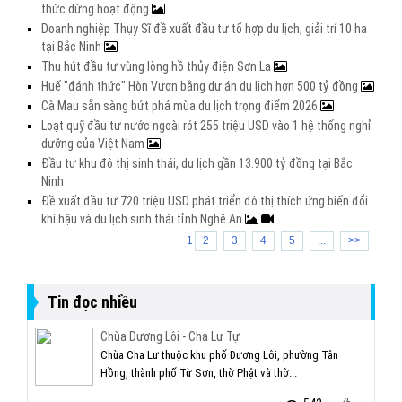
thức dừng hoạt động
Doanh nghiệp Thụy Sĩ đề xuất đầu tư tổ hợp du lịch, giải trí 10 ha
tại Bắc Ninh
Thu hút đầu tư vùng lòng hồ thủy điện Sơn La
Huế "đánh thức" Hòn Vượn bằng dự án du lịch hơn 500 tỷ đồng
Cà Mau sẵn sàng bứt phá mùa du lịch trọng điểm 2026
Loạt quỹ đầu tư nước ngoài rót 255 triệu USD vào 1 hệ thống nghỉ
dưỡng của Việt Nam
Đầu tư khu đô thị sinh thái, du lịch gần 13.900 tỷ đồng tại Bắc
Ninh
Đề xuất đầu tư 720 triệu USD phát triển đô thị thích ứng biến đổi
khí hậu và du lịch sinh thái tỉnh Nghệ An
1
2
3
4
5
...
>>
Tin đọc nhiều
Chùa Dương Lôi - Cha Lư Tự
Chùa Cha Lư thuộc khu phố Dương Lôi, phường Tân
Hồng, thành phố Từ Sơn, thờ Phật và thờ...