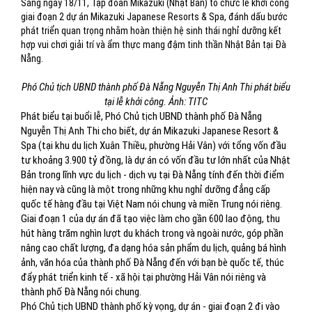
Sáng ngày 18/11, Tập đoàn Mikazuki (Nhật Bản) tổ chức lễ khởi công
giai đoạn 2 dự án Mikazuki Japanese Resorts & Spa, đánh dấu bước
phát triển quan trọng nhằm hoàn thiện hệ sinh thái nghỉ dưỡng kết
hợp vui chơi giải trí và ẩm thực mang đậm tinh thần Nhật Bản tại Đà
Nẵng.
Phó Chủ tịch UBND thành phố Đà Nẵng Nguyễn Thị Anh Thi phát biểu
tại lễ khởi công. Ảnh: TITC
Phát biểu tại buổi lễ, Phó Chủ tịch UBND thành phố Đà Nẵng
Nguyễn Thị Anh Thi cho biết, dự án Mikazuki Japanese Resort &
Spa (tại khu du lịch Xuân Thiều, phường Hải Vân) với tổng vốn đầu
tư khoảng 3.900 tỷ đồng, là dự án có vốn đầu tư lớn nhất của Nhật
Bản trong lĩnh vực du lịch - dịch vụ tại Đà Nẵng tính đến thời điểm
hiện nay và cũng là một trong những khu nghỉ dưỡng đẳng cấp
quốc tế hàng đầu tại Việt Nam nói chung và miền Trung nói riêng.
Giai đoạn 1 của dự án đã tạo việc làm cho gần 600 lao động, thu
hút hàng trăm nghìn lượt du khách trong và ngoài nước, góp phần
nâng cao chất lượng, đa dạng hóa sản phẩm du lịch, quảng bá hình
ảnh, văn hóa của thành phố Đà Nẵng đến với bạn bè quốc tế, thúc
đẩy phát triển kinh tế - xã hội tại phường Hải Vân nói riêng và
thành phố Đà Nẵng nói chung.
Phó Chủ tịch UBND thành phố kỳ vọng, dự án - giai đoạn 2 đi vào