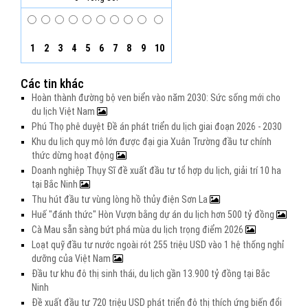
1
2
3
4
5
6
7
8
9
10
Các tin khác
Hoàn thành đường bộ ven biển vào năm 2030: Sức sống mới cho
du lịch Việt Nam
Phú Thọ phê duyệt Đề án phát triển du lịch giai đoạn 2026 - 2030
Khu du lịch quy mô lớn được đại gia Xuân Trường đầu tư chính
thức dừng hoạt động
Doanh nghiệp Thụy Sĩ đề xuất đầu tư tổ hợp du lịch, giải trí 10 ha
tại Bắc Ninh
Thu hút đầu tư vùng lòng hồ thủy điện Sơn La
Huế "đánh thức" Hòn Vượn bằng dự án du lịch hơn 500 tỷ đồng
Cà Mau sẵn sàng bứt phá mùa du lịch trọng điểm 2026
Loạt quỹ đầu tư nước ngoài rót 255 triệu USD vào 1 hệ thống nghỉ
dưỡng của Việt Nam
Đầu tư khu đô thị sinh thái, du lịch gần 13.900 tỷ đồng tại Bắc
Ninh
Đề xuất đầu tư 720 triệu USD phát triển đô thị thích ứng biến đổi