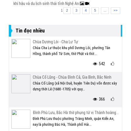
khí hậu và du lịch sinh thái tỉnh Nghệ An
1
2
3
4
5
...
>>
Tin đọc nhiều
Chùa Dương Lôi - Cha Lư Tự
Chùa Cha Lư thuộc khu phố Dương Lôi, phường Tân
Hồng, thành phố Từ Sơn, thờ Phật và thờ...
542
Chùa Cổ Lũng - Chùa Đình Cả, Gia Bình, Bắc Ninh
Chùa Cổ Lũng (xã Nội Duệ, huyện Tiên Du) vốn được xây
dựng thời Lê (1680 -1705) với quy...
366
Đình Phù Lưu, Bắc Hà thờ phụng tứ vị Thành hoàng...
Đình Phù Lưu thuộc phường Tràng Minh, quận Kiến An,
nay là phường Bắc Hà, Thành phố Hải...