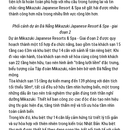
tiện ích là hoàn toàn phù hợp với nhu cầu trong tương lai và tin
chắc rằng Mikazuki Japanese Resort & Spa sẽ gặt hái được nhiều
thành công hơn nữa trong nhiều lĩnh vực rộng lớn hơn.
Phối cảnh dự án Đà Nẵng Mikazuki Japanese Resort & Spa - giai
đoạn 2
Dự án Mikazuki Japanese Resorts & Spa - Giai đoạn 2 được quy
hoạch thành một tổ hợp đa chức năng, bao gồm tòa khách sạn 15
tầng cao 63m và khu biệt thự 14 căn với sảnh lễ tân riêng biệt. Khi
đi vào vận hành, tòa khách sạn mới sẽ hòa cùng công trình khách
sạn 22 tầng hiện hữu, tạo nên hình ảnh “trăng lưỡi liềm” đặc trưng,
biểu tượng của Tập đoàn Mikazuki, nằm bên bờ vịnh Đà Nẵng thơ
mộng.
Tòa khách sạn 15 tầng dự kiến mang đến 139 phòng với diện tích
tối thiểu 50m², tất cả đều sở hữu tầm nhìn hướng biển, một trong
những dấu ấn tạo nên trải nghiệm thư giãn đúng tinh thần nghỉ
dưỡng Mikazuki. Thiết kế ban công zic-zac độc đáo tạo nên hiệu
ứng thị giác hiện đại, tăng tính thẩm mỹ và tối ưu hóa tầm nhìn
toàn cảnh biển.
Trong khi đó, khu biệt thự 14 căn lấy cảm hứng từ triết lý tối giản
và sự hòa hợp với thiên nhiên trong kiến trúc Nhật Bản. Khu biệt
thự mới được thiết kế theo dạng song lập, kết nối tinh tế với cảnh