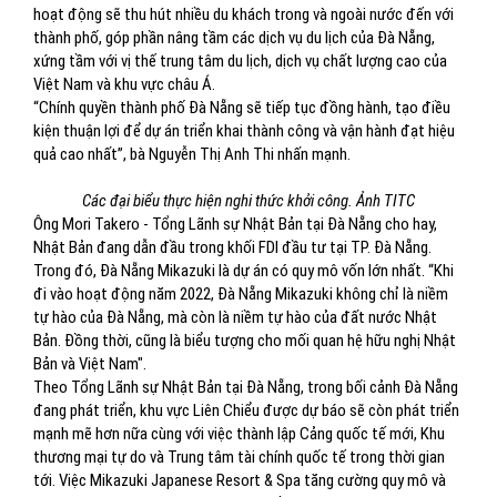
hoạt động sẽ thu hút nhiều du khách trong và ngoài nước đến với
thành phố, góp phần nâng tầm các dịch vụ du lịch của Đà Nẵng,
xứng tầm với vị thế trung tâm du lịch, dịch vụ chất lượng cao của
Việt Nam và khu vực châu Á.
“Chính quyền thành phố Đà Nẵng sẽ tiếp tục đồng hành, tạo điều
kiện thuận lợi để dự án triển khai thành công và vận hành đạt hiệu
quả cao nhất”, bà Nguyễn Thị Anh Thi nhấn mạnh.
Các đại biểu thực hiện nghi thức khởi công. Ảnh TITC
Ông Mori Takero - Tổng Lãnh sự Nhật Bản tại Đà Nẵng cho hay,
Nhật Bản đang dẫn đầu trong khối FDI đầu tư tại TP. Đà Nẵng.
Trong đó, Đà Nẵng Mikazuki là dự án có quy mô vốn lớn nhất. “Khi
đi vào hoạt động năm 2022, Đà Nẵng Mikazuki không chỉ là niềm
tự hào của Đà Nẵng, mà còn là niềm tự hào của đất nước Nhật
Bản. Đồng thời, cũng là biểu tượng cho mối quan hệ hữu nghị Nhật
Bản và Việt Nam".
Theo Tổng Lãnh sự Nhật Bản tại Đà Nẵng, trong bối cảnh Đà Nẵng
đang phát triển, khu vực Liên Chiểu được dự báo sẽ còn phát triển
mạnh mẽ hơn nữa cùng với việc thành lập Cảng quốc tế mới, Khu
thương mại tự do và Trung tâm tài chính quốc tế trong thời gian
tới. Việc Mikazuki Japanese Resort & Spa tăng cường quy mô và