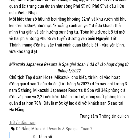
quan đặc trưng của dự án như sông Phú Sĩ, núi Phú Sĩ và cầu Hữu
nghị Việt - Nhật.
Mỗi biệt thự sở hữu hồ bơi riêng khoảng 32m² và khu vườn nội khu
lên đến 500m², như một “khoảng xanh an yên” để du khách thả
mình thư giãn và tận hưởng sự riêng tư. Toàn khu được bố trí mở
về hai phía: Sông Phú Sĩ và tuyến đường ven biển Nguyễn Tất
Thành, mang đến hai sắc thái cảnh quan khác biệt - vừa yên bình,
vừa khoáng đạt.
Mikazuki Japanese Resorts & Spa giai đoạn 1 đã đi vào hoạt động từ
tháng 6/2022
Chủ tịch Tập đoàn Hotel Mikazuki cho biết, từ khi đi vào hoạt
động giai đoạn 1 của dự án (từ tháng 6/2022) đến nay, chỉ trong 3
năm 5 tháng, Mikazuki Japanese Resorts & Spa với 342 phòng đã
đón và phục vụ 2,2 triệu lượt khách lưu trú, công suất phòng bình
quân đạt hơn 70%. Đây là một kỷ lục đối với khách sạn 5 sao tại
Đà Nẵng.
Trung tâm Thông tin du lịch
Trở về đầu trang
Đà Nẵng
Mikazuki
Resorts & Spa
giai đoạn 2
0
Tổng số: