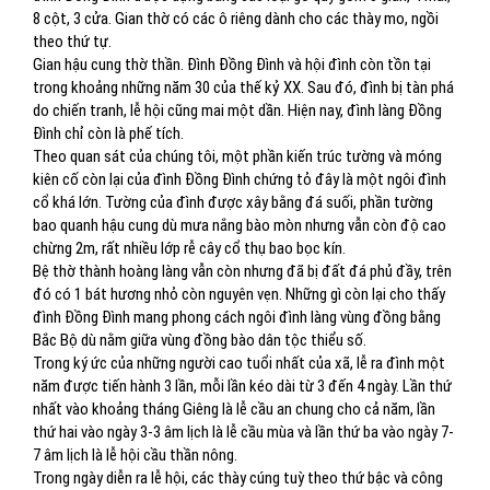
8 cột, 3 cửa. Gian thờ có các ô riêng dành cho các thày mo, ngồi
theo thứ tự.
Gian hậu cung thờ thần. Đình Đồng Đình và hội đình còn tồn tại
trong khoảng những năm 30 của thế kỷ XX. Sau đó, đình bị tàn phá
do chiến tranh, lễ hội cũng mai một dần. Hiện nay, đình làng Đồng
Đình chỉ còn là phế tích.
Theo quan sát của chúng tôi, một phần kiến trúc tường và móng
kiên cố còn lại của đình Đồng Đình chứng tỏ đây là một ngôi đình
cổ khá lớn. Tường của đình được xây bằng đá suối, phần tường
bao quanh hậu cung dù mưa nắng bào mòn nhưng vẫn còn độ cao
chừng 2m, rất nhiều lớp rễ cây cổ thụ bao bọc kín.
Bệ thờ thành hoàng làng vẫn còn nhưng đã bị đất đá phủ đầy, trên
đó có 1 bát hương nhỏ còn nguyên vẹn. Những gì còn lại cho thấy
đình Đồng Đình mang phong cách ngôi đình làng vùng đồng bằng
Bắc Bộ dù nằm giữa vùng đồng bào dân tộc thiểu số.
Trong ký ức của những người cao tuổi nhất của xã, lễ ra đình một
năm được tiến hành 3 lần, mỗi lần kéo dài từ 3 đến 4 ngày. Lần thứ
nhất vào khoảng tháng Giêng là lễ cầu an chung cho cả năm, lần
thứ hai vào ngày 3-3 âm lịch là lễ cầu mùa và lần thứ ba vào ngày 7-
7 âm lịch là lễ hội cầu thần nông.
Trong ngày diễn ra lễ hội, các thày cúng tuỳ theo thứ bậc và công