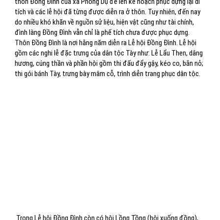
thôn Đồng Đình của xã Phong Dụ để lên kế hoạch phục dựng lại di
tích và các lễ hội đã từng được diễn ra ở thôn. Tuy nhiên, đến nay
do nhiều khó khăn về nguồn sử liệu, hiện vật cũng như tài chính,
đình làng Đồng Đình vẫn chỉ là phế tích chưa được phục dựng.
Thôn Đồng Đình là nơi hằng năm diễn ra Lễ hội Đồng Đình. Lễ hội
gồm các nghi lễ đặc trưng của dân tộc Tày như: Lễ Lẩu Then, dâng
hương, cúng thần và phần hội gồm thi đấu đẩy gậy, kéo co, bắn nỏ;
thi gói bánh Tày, trưng bày mâm cỗ, trình diễn trang phục dân tộc.
Trong Lễ hội Đồng Đình còn có hội Lồng Tồng (hội xuống đồng),