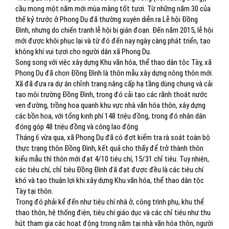
cầu mong một năm mới mùa màng tốt tươi. Từ những năm 30 của
thế kỷ trước ở Phong Dụ đã thường xuyên diễn ra Lễ hội Đồng
Đình, nhưng do chiến tranh lễ hội bị gián đoạn. Đến năm 2015, lễ hội
mới được khôi phục lại và từ đó đến nay ngày càng phát triển, tạo
không khí vui tươi cho người dân xã Phong Dụ.
Song song với việc xây dựng Khu văn hóa, thể thao dân tộc Tày, xã
Phong Dụ đã chọn Đồng Đình là thôn mẫu xây dựng nông thôn mới.
Xã đã đưa ra dự án chỉnh trang nâng cấp hạ tầng dùng chung và cải
tạo môi trường Đồng Đình, trong đó cải tạo các rãnh thoát nước
ven đường, trồng hoa quanh khu vực nhà văn hóa thôn, xây dựng
các bồn hoa, với tổng kinh phí 148 triệu đồng, trong đó nhân dân
đóng góp 48 triệu đồng và công lao động.
Tháng 6 vừa qua, xã Phong Dụ đã có đợt kiểm tra rà soát toàn bộ
thực trạng thôn Đồng Đình, kết quả cho thấy để trở thành thôn
kiểu mẫu thì thôn mới đạt 4/10 tiêu chí, 15/31 chỉ tiêu. Tuy nhiên,
các tiêu chí, chỉ tiêu Đồng Đình đã đạt được đều là các tiêu chí
khó và tạo thuận lợi khi xây dựng Khu văn hóa, thể thao dân tộc
Tày tại thôn.
Trong đó phải kể đến như tiêu chí nhà ở, công trình phụ, khu thể
thao thôn, hệ thống điện, tiêu chí giáo dục và các chỉ tiêu như thu
hút tham gia các hoạt động trong năm tại nhà văn hóa thôn, người