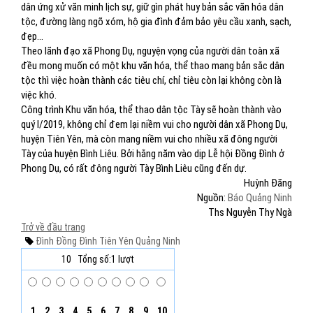
dân ứng xử văn minh lịch sự, giữ gìn phát huy bản sắc văn hóa dân
tộc, đường làng ngõ xóm, hộ gia đình đảm bảo yêu cầu xanh, sạch,
đẹp...
Theo lãnh đạo xã Phong Dụ, nguyện vọng của người dân toàn xã
đều mong muốn có một khu văn hóa, thể thao mang bản sắc dân
tộc thì việc hoàn thành các tiêu chí, chỉ tiêu còn lại không còn là
việc khó.
Công trình Khu văn hóa, thể thao dân tộc Tày sẽ hoàn thành vào
quý I/2019, không chỉ đem lại niềm vui cho người dân xã Phong Dụ,
huyện Tiên Yên, mà còn mang niềm vui cho nhiều xã đông người
Tày của huyện Bình Liêu. Bởi hằng năm vào dịp Lễ hội Đồng Đình ở
Phong Dụ, có rất đông người Tày Bình Liêu cũng đến dự.
Huỳnh Đăng
Nguồn:
Báo Quảng Ninh
Ths Nguyễn Thy Ngà
Trở về đầu trang
Đình Đồng Đình
Tiên Yên
Quảng Ninh
10
Tổng số:1 lượt
1
2
3
4
5
6
7
8
9
10