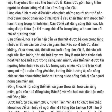
việc thay nhau làm các thủ tục rước lễ. Đám rước gồm hàng trăm
người do đoàn trống và đoàn cờ vuông dẫn đầu.
Làng còn định ra các điều kiện cho phép những người như thế nào
mới được bước chân vào đình. Nghi lễ cầu khấn thần linh được tiến
hành trang trọng, thành kính. Các đồ lễ vật dâng cúng thần sau khi
cúng được thừa lộc thì mang chia đều trong làng, ai tham lam dối
trá sẽ bị trừng phạt.
Sau phần lễ, hội là phần hấp dẫn và thu hút được bà con trong làng
nhiều nhất với các trò chơi dân gian như: Kéo co, đánh đu, đánh
khăng, đi cà kheo, vật, thi bắt cá dưới sông làm đồ lễ, thi nấu xôi
ngũ sắc, làm bánh, hát shi, hát lượn v.v.. Đây là một hình thức sinh
hoạt văn hoá hết sức trong sáng, lành mạnh, vừa thể hiện được tín
ngưỡng hồn nhiên vào các lực lượng siêu nhiên, vừa thể hiện khát
vọng có một cuộc sống yên bình, tương thân tương ái, sẵn sàng
chia sẻ cho nhau những buồn vui trong cuộc sống bình dị của người
nông dân miền núi.
Đồng thời, lễ hội cũng thể hiện sự giao thoa văn hoá các vùng
miền, giữa văn hoá đồng bằng Bắc Bộ với văn hoá các dân tộc miền
núi Đông Bắc.
Được biết, từ đầu năm 2007, huyện Tiên Yên đã tổ chức hội thảo
khoa học để tìm hiểu về ngôi đình đã từng tồn tại hơn 100 năm ở