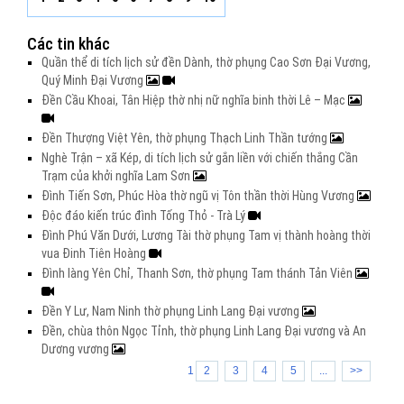
Các tin khác
Quần thể di tích lịch sử đền Dành, thờ phụng Cao Sơn Đại Vương,
Quý Minh Đại Vương
Đền Cầu Khoai, Tân Hiệp thờ nhị nữ nghĩa binh thời Lê – Mạc
Đền Thượng Việt Yên, thờ phụng Thạch Linh Thần tướng
Nghè Trận – xã Kép, di tích lịch sử gắn liền với chiến thắng Cần
Trạm của khởi nghĩa Lam Sơn
Đình Tiến Sơn, Phúc Hòa thờ ngũ vị Tôn thần thời Hùng Vương
Độc đáo kiến trúc đình Tống Thỏ - Trà Lý
Đình Phú Văn Dưới, Lương Tài thờ phụng Tam vị thành hoàng thời
vua Đinh Tiên Hoàng
Đình làng Yên Chỉ, Thanh Sơn, thờ phụng Tam thánh Tản Viên
Đền Y Lư, Nam Ninh thờ phụng Linh Lang Đại vương
Đền, chùa thôn Ngọc Tỉnh, thờ phụng Linh Lang Đại vương và An
Dương vương
1
2
3
4
5
...
>>