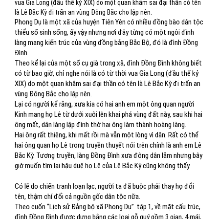
vua Gia Long (đầu thế kỷ XIX) do một quan khâm sai đại thần có tên
là Lê Bắc Kỳ đi trấn an vùng Đông Bắc cho lập nên.
Phong Dụ là một xã của huyện Tiên Yên có nhiều đồng bào dân tộc
thiểu số sinh sống, ấy vậy nhưng nơi đây từng có một ngôi đình
làng mang kiến trúc của vùng đồng bằng Bắc Bộ, đó là đình Đồng
Đình.
Theo kể lại của một số cụ già trong xã, đình Đồng Đình không biết
có từ bao giờ, chỉ nghe nói là có từ thời vua Gia Long (đầu thế kỷ
XIX) do một quan khâm sai đại thần có tên là Lê Bắc Kỳ đi trấn an
vùng Đông Bắc cho lập nên.
Lại có người kể rằng, xưa kia có hai anh em một ông quan người
Kinh mang họ Lê từ dưới xuôi lên khai phá vùng đất này, sau khi hai
ông mất, dân làng lập đình thờ hai ông làm thành hoàng làng.
Hai ông rất thiêng, khi mất rồi mà vẫn một lòng vì dân. Rất có thể
hai ông quan họ Lê trong truyền thuyết nói trên chính là anh em Lê
Bắc Kỳ. Tương truyền, làng Đồng Đình xưa đông dân lắm nhưng bây
giờ muốn tìm lại hậu duệ họ Lê của Lê Bắc Kỳ cũng không thấy.
Có lẽ do chiến tranh loạn lạc, người ta đã buộc phải thay họ đổi
tên, thậm chí đổi cả nguồn gốc dân tộc nữa.
Theo cuốn “Lịch sử Đảng bộ xã Phong Dụ” tập 1, về mặt cấu trúc,
đình Đồng Đình được dựng bằng các loại gỗ quý gồm 3 gian, 4 mái,