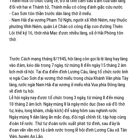
Thánh hóa tổ chức cúng tế, đó là tình cảm sâu đậm của dân làng
đối với hai vị Thánh tử, Thánh mẫu có công đánh giặc cứu nước.
- Cao Sơn tôn thần trước dân làng thờ ở miếu.
- Nam Hải đại vương Phạm Tử Nghi, người xã Vĩnh Niệm, nay thuộc
phường Vĩnh Niệm, quận Lê Chân có công đắp con đường Thiên
Lôi thế kỷ 16, thời nhà Mạc được nhiều làng, xã ở Hải Phòng tôn
thờ.
Trước Cách mạng tháng 8/1945, hội làng còn gọi là lệ làng hay làng
vào đám, kéo dài trong 7 ngày, từ mừng 8 đến ngày 15 tháng 2 âm
lịch mới rã hội. Tại địa điểm đình Lương Câu, làng tổ chức rước linh
vị ngài Cao Sơn đại vương thờ miếu trong chùa Khánh Vân phía Tây
làng, rước ngài Nam Hải đại vương ở miếu nhà Vua phía Đông làng
về đình tụ hội.
Lễ hội ngày nay được tổ chức trong 3 ngày, từ mùng 8 đến mùng
10 tháng 2 âm lịch. Ngày mùng 8 là ngày mộc dục (bao xái đồ thờ
tự, kiệu, long khám, chấp kích) để sáng hôm sau nghinh rước.
Ngày mùng 9 dân làng ăn mặc đẹp, đội ngũ chỉnh tề, tập hợp cùng
đoàn tế rước. Thứ tự đoàn rước xuất phát từ đình, sau đây là
đoạn văn vần mô tả cảnh rước trong lễ hội đình Lương Câu xã Tân
Viên, huyện An Lão.