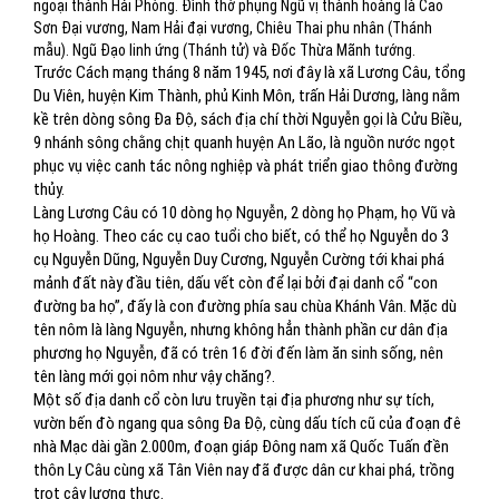
ngoại thành Hải Phòng. Đình thờ phụng Ngũ vị thành hoàng là Cao
Sơn Đại vương, Nam Hải đại vương, Chiêu Thai phu nhân (Thánh
mẫu). Ngũ Đạo linh ứng (Thánh tử) và Đốc Thừa Mãnh tướng.
Trước Cách mạng tháng 8 năm 1945, nơi đây là xã Lương Câu, tổng
Du Viên, huyện Kim Thành, phủ Kinh Môn, trấn Hải Dương, làng nằm
kề trên dòng sông Đa Độ, sách địa chí thời Nguyễn gọi là Cửu Biều,
9 nhánh sông chằng chịt quanh huyện An Lão, là nguồn nước ngọt
phục vụ việc canh tác nông nghiệp và phát triển giao thông đường
thủy.
Làng Lương Câu có 10 dòng họ Nguyễn, 2 dòng họ Phạm, họ Vũ và
họ Hoàng. Theo các cụ cao tuổi cho biết, có thể họ Nguyễn do 3
cụ Nguyễn Dũng, Nguyễn Duy Cương, Nguyễn Cường tới khai phá
mảnh đất này đầu tiên, dấu vết còn để lại bởi đại danh cổ “con
đường ba họ”, đấy là con đường phía sau chùa Khánh Vân. Mặc dù
tên nôm là làng Nguyễn, nhưng không hẳn thành phần cư dân địa
phương họ Nguyễn, đã có trên 16 đời đến làm ăn sinh sống, nên
tên làng mới gọi nôm như vậy chăng?.
Một số địa danh cổ còn lưu truyền tại địa phương như sự tích,
vườn bến đò ngang qua sông Đa Độ, cùng dấu tích cũ của đoạn đê
nhà Mạc dài gần 2.000m, đoạn giáp Đông nam xã Quốc Tuấn đền
thôn Ly Câu cùng xã Tân Viên nay đã được dân cư khai phá, trồng
trọt cây lương thực.