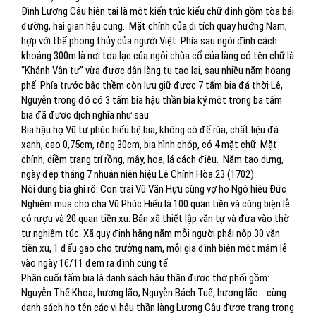
Đình Lương Câu hiện tại là một kiến trúc kiểu chữ đinh gồm tòa bái
đường, hai gian hậu cung. Mặt chính của di tích quay hướng Nam,
hợp với thế phong thủy của người Việt. Phía sau ngôi đình cách
khoảng 300m là nơi tọa lạc của ngôi chùa cổ của làng có tên chữ là
“Khánh Vân tự” vừa được dân làng tu tạo lại, sau nhiều năm hoang
phế. Phía trước bậc thềm còn lưu giữ được 7 tấm bia đá thời Lê,
Nguyễn trong đó có 3 tấm bia hậu thần bia ký một trong ba tấm
bia đã được dịch nghĩa như sau:
Bia hậu họ Vũ tự phúc hiếu bệ bia, không có đế rùa, chất liệu đá
xanh, cao 0,75cm, rộng 30cm, bia hình chóp, có 4 mặt chữ. Mặt
chính, diềm trang trí rồng, mây, hoa, lá cách điệu. Năm tạo dựng,
ngày đẹp tháng 7 nhuận niên hiệu Lê Chính Hòa 23 (1702).
Nội dung bia ghi rõ: Con trai Vũ Văn Hựu cùng vợ họ Ngô hiệu Đức
Nghiêm mua cho cha Vũ Phúc Hiếu là 100 quan tiền và cùng biện lễ
có rượu và 20 quan tiền xu. Bản xã thiết lập văn tự và đưa vào thờ
tự nghiêm túc. Xã quy định hằng năm mỗi người phải nộp 30 văn
tiền xu, 1 đấu gạo cho trưởng nam, mỗi gia đình biện một mâm lễ
vào ngày 16/11 đem ra đình cúng tế.
Phần cuối tấm bia là danh sách hậu thần được thờ phối gồm:
Nguyễn Thế Khoa, hương lão; Nguyễn Bách Tuế, hương lão... cùng
danh sách họ tên các vị hậu thần làng Lương Câu được trang trọng