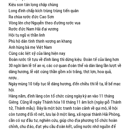
Kiệu son tán lọng chập chùng
Long đình chấp kích trùng trùng tiến quân
Ra chùa rước đức Cao Sơn
Vòng lên chợ Nguyễn theo đường rước vua
Rước đức Nam Hải đại vương
Hội tụ ngũ vị thần linh
Phù hộ dân tình thịnh vượng an khang
Anh hùng bà mẹ Việt Nam
Cùng các liệt sỹ của làng hiện nay.
Đoàn rước tề tựu về đình làng thì dừng kiệu. Đoàn tế của làng hơn
30 ngời làm lễ tế an vị, các cơ quan đoàn thể và dân làng lần lượt về
dâng hương, lễ vật cúng thần gồm xôi trắng, thịt lợn, hoa quả,
rượu...
Ngày mùng 10 tiếp tục lễ dâng hương, đến chiều thì lễ tạ, lễ bế mạc
hội.
Hàng năm, đình làng còn tổ chức cúng ngày kỳ an vào 11 tháng
Giêng. Cũng lễ ngày Thánh hóa 10 tháng 11 âm lịch (ngày giỗ Thánh
tử, Thánh mẫu). Đây là một bức tranh toàn cảnh về qui mô, lễ hội
còn tương đối rõ nét, lưu lại ở một làng, xã ngoại thành Hải Phòng,
cần có sự đầu tư, nghiên cứu, giúp cho địa phương tổ chức hoàn
chỉnh, chu đáo, đạt yêu cầu đoàn kết, uống nước nhớ nguồn để