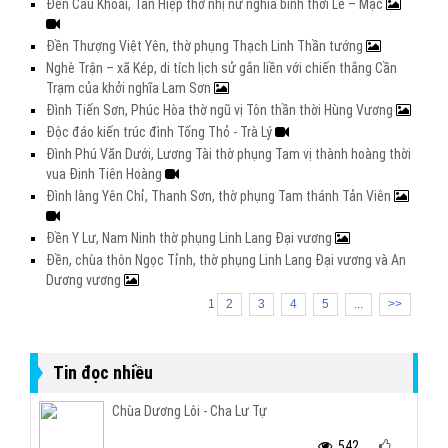
Đền Cầu Khoai, Tân Hiệp thờ nhị nữ nghĩa binh thời Lê – Mạc
Đền Thượng Việt Yên, thờ phụng Thạch Linh Thần tướng
Nghè Trận – xã Kép, di tích lịch sử gắn liền với chiến thắng Cần
Trạm của khởi nghĩa Lam Sơn
Đình Tiến Sơn, Phúc Hòa thờ ngũ vị Tôn thần thời Hùng Vương
Độc đáo kiến trúc đình Tống Thỏ - Trà Lý
Đình Phú Văn Dưới, Lương Tài thờ phụng Tam vị thành hoàng thời
vua Đinh Tiên Hoàng
Đình làng Yên Chỉ, Thanh Sơn, thờ phụng Tam thánh Tản Viên
Đền Y Lư, Nam Ninh thờ phụng Linh Lang Đại vương
Đền, chùa thôn Ngọc Tỉnh, thờ phụng Linh Lang Đại vương và An
Dương vương
1
2
3
4
5
...
>>
Tin đọc nhiều
Chùa Dương Lôi - Cha Lư Tự
542