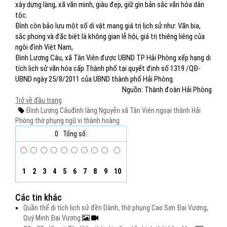
xây dựng làng, xã văn minh, giàu đẹp, giữ gìn bản sắc văn hóa dân
tộc.
Đình còn bảo lưu một số di vật mang giá trị lịch sử như: Văn bia,
sắc phong và đặc biệt là không gian lễ hội, giá trị thiêng liêng của
ngôi đình Việt Nam,
Đình Lương Câu, xã Tân Viên được UBND TP Hải Phòng xếp hạng di
tích lịch sử văn hóa cấp Thành phố tại quyết định số 1319 /QĐ-
UBND ngày 25/8/2011 của UBND thành phố Hải Phòng.
Nguồn: Thành đoàn Hải Phòng
Trở về đầu trang
Đình Lương Câu
đình làng Nguyễn
xã Tân Viên
ngoại thành Hải
Phòng
thờ phụng
ngũ vị thành hoàng
0
Tổng số:
1
2
3
4
5
6
7
8
9
10
Các tin khác
Quần thể di tích lịch sử đền Dành, thờ phụng Cao Sơn Đại Vương,
Quý Minh Đại Vương