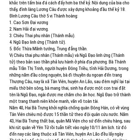
khắc trên tấm bia đá cách đấy hơn ba thế kỷ. Nội dung của bia cho
thấy, đình làng Lương Câu được xây dựng khoảng đầu thế kỷ 18.
Đình Lương Câu thờ 5 vị Thành hoàng:
1. Cao Sơn Đại vương
2. Nam Hải đại vương.
3. Chiêu Thai phu nhân (Thánh mẫu).
4. Ngũ Đạo linh ứng (Thánh tử).
5. Đốc Thừa Mãnh tướng, Trung đẳng thần.
Vị Chiêu thai phu nhân (Thánh mẫu) và Ngũ Đạo linh ứng (Thánh
tử) theo bản sao thần phả lưu hành ở phía địa phương. Bà Thánh
mẫu Trần Thị Trinh, người huyện Đông Triều, tỉnh Hải Dương, trong
những năm đầu công nguyên, bà đi thuyền du ngoạn đến trang
Thượng Câu, nay là xã Tân Viên, huyện An Lão, sau đêm nghỉ lại tại
miếu thờ bên sông, bà mang thai, sinh hạ được một con trai đặt
tên là Ngũ Đạo, ngài được mẹ chăm cho ăn học. Ngũ Đạo trở thành
một trang thanh niên khỏe manh, văn võ toàn tài.
Năm 40, Hai Bà Trưng khởi nghĩa chống quân Đông Hán, có về vùng
Tân Viên chiêu mộ được 15 thần tử theo đội quân cứu nước. Năm
43, Hai Bà Trưng thất bại, quân Mã Viện cho sứ đến chiêu hàng, sau
khi rút quân về Yên Tử rồi tuẫn tiết vào ngày 10/11 âm lịch. từ đó
đến nay các làng thuộc xã Tân Viên, huyện An Lão đều lấy ngày