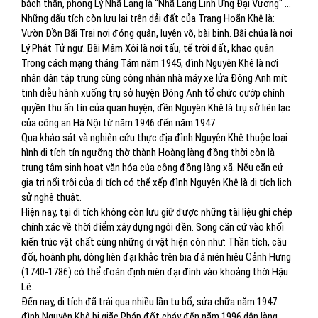
bách thần, phong Lý Nhã Lang là "Nhã Lang Linh Ứng Đại Vương" ...
Những dấu tích còn lưu lại trên dải đất của Trang Hoãn Khê là:
Vườn Đồn Bãi Trại nơi đóng quân, luyện võ, bài binh. Bãi chúa là nơi
Lý Phật Tử ngự. Bãi Mâm Xôi là nơi tấu, tế trời đất, khao quân
Trong cách mạng tháng Tám năm 1945, đình Nguyên Khê là nơi
nhân dân tập trung cùng công nhân nhà máy xe lửa Đông Anh mít
tinh diễu hành xuống trụ sở huyện Đông Anh tổ chức cướp chính
quyền thu ấn tín của quan huyện, đền Nguyên Khê là trụ sở liên lạc
của công an Hà Nội từ năm 1946 đến năm 1947.
Qua khảo sát và nghiên cứu thực địa đình Nguyên Khê thuộc loại
hình di tích tín ngưỡng thờ thành Hoàng làng đồng thời còn là
trung tâm sinh hoạt văn hóa của cộng đồng làng xã. Nếu căn cứ
gia trị nổi trội của di tích có thể xếp đình Nguyên Khê là di tích lịch
sử nghệ thuật.
Hiện nay, tại di tích không còn lưu giữ được những tài liệu ghi chép
chính xác về thời điểm xây dựng ngôi đền. Song căn cứ vào khối
kiến trúc vật chất cùng những di vật hiện còn như: Thần tích, câu
đối, hoành phi, dòng liên đại khắc trên bia đá niên hiệu Cảnh Hưng
(1740-1786) có thể đoán định niên đại đình vào khoảng thời Hậu
Lê.
Đến nay, di tích đã trải qua nhiều lần tu bổ, sửa chữa năm 1947
đình Nguyên Khê bị giặc Pháp đốt cháy đến năm 1996 dân làng