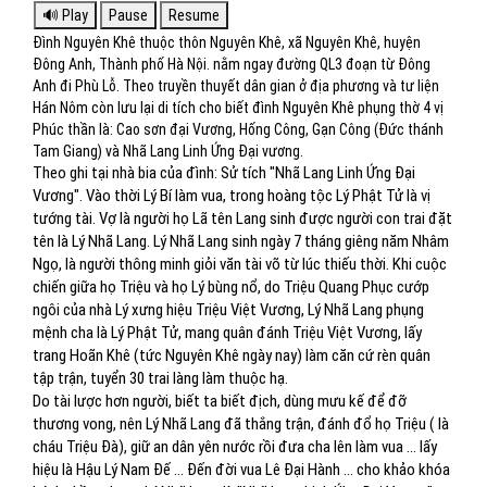
Đình Nguyên Khê thuộc thôn Nguyên Khê, xã Nguyên Khê, huyện
Đông Anh, Thành phố Hà Nội. nằm ngay đường QL3 đoạn từ Đông
Anh đi Phù Lỗ. Theo truyền thuyết dân gian ở địa phương và tư liện
Hán Nôm còn lưu lại di tích cho biết đình Nguyên Khê phụng thờ 4 vị
Phúc thần là: Cao sơn đại Vương, Hống Công, Gạn Công (Đức thánh
Tam Giang) và Nhã Lang Linh Ứng Đại vương.
Theo ghi tại nhà bia của đình: Sử tích "Nhã Lang Linh Ứng Đại
Vương". Vào thời Lý Bí làm vua, trong hoàng tộc Lý Phật Tử là vị
tướng tài. Vợ là người họ Lã tên Lang sinh được người con trai đặt
tên là Lý Nhã Lang. Lý Nhã Lang sinh ngày 7 tháng giêng năm Nhâm
Ngọ, là người thông minh giỏi văn tài võ từ lúc thiếu thời. Khi cuộc
chiến giữa họ Triệu và họ Lý bùng nổ, do Triệu Quang Phục cướp
ngôi của nhà Lý xưng hiệu Triệu Việt Vương, Lý Nhã Lang phụng
mệnh cha là Lý Phật Tử, mang quân đánh Triệu Việt Vương, lấy
trang Hoãn Khê (tức Nguyên Khê ngày nay) làm căn cứ rèn quân
tập trận, tuyển 30 trai làng làm thuộc hạ.
Do tài lược hơn người, biết ta biết địch, dùng mưu kế để đỡ
thương vong, nên Lý Nhã Lang đã thắng trận, đánh đổ họ Triệu ( là
cháu Triệu Đà), giữ an dân yên nước rồi đưa cha lên làm vua ... lấy
hiệu là Hậu Lý Nam Đế ... Đến đời vua Lê Đại Hành ... cho khảo khóa