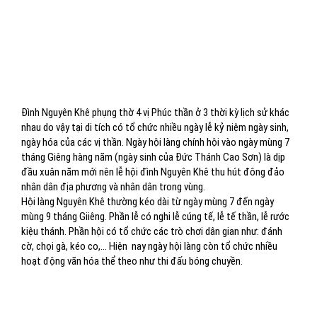
Đình Nguyên Khê phụng thờ 4 vị Phúc thần ở 3 thời kỳ lịch sử khác
nhau do vậy tại di tích có tổ chức nhiều ngày lễ kỷ niệm ngày sinh,
ngày hóa của các vị thần. Ngày hội làng chính hội vào ngày mùng 7
tháng Giêng hàng năm (ngày sinh của Đức Thánh Cao Sơn) là dịp
đầu xuân năm mới nên lễ hội đình Nguyên Khê thu hút đông đảo
nhân dân địa phương và nhân dân trong vùng.
Hội làng Nguyên Khê thường kéo dài từ ngày mùng 7 đến ngày
mùng 9 tháng Giiêng. Phần lễ có nghi lễ cúng tế, lễ tế thần, lễ rước
kiệu thánh. Phần hội có tổ chức các trò chơi dân gian như: đánh
cờ, chọi gà, kéo co,… Hiện
nay ngày hội làng còn tổ chức nhiều
hoạt động văn hóa thể theo như thi đấu bóng chuyền.