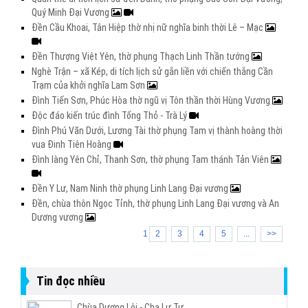
Quý Minh Đại Vương
Đền Cầu Khoai, Tân Hiệp thờ nhị nữ nghĩa binh thời Lê – Mạc
Đền Thượng Việt Yên, thờ phụng Thạch Linh Thần tướng
Nghè Trận – xã Kép, di tích lịch sử gắn liền với chiến thắng Cần
Trạm của khởi nghĩa Lam Sơn
Đình Tiến Sơn, Phúc Hòa thờ ngũ vị Tôn thần thời Hùng Vương
Độc đáo kiến trúc đình Tống Thỏ - Trà Lý
Đình Phú Văn Dưới, Lương Tài thờ phụng Tam vị thành hoàng thời
vua Đinh Tiên Hoàng
Đình làng Yên Chỉ, Thanh Sơn, thờ phụng Tam thánh Tản Viên
Đền Y Lư, Nam Ninh thờ phụng Linh Lang Đại vương
Đền, chùa thôn Ngọc Tỉnh, thờ phụng Linh Lang Đại vương và An
Dương vương
1
2
3
4
5
...
>>
Tin đọc nhiều
Chùa Dương Lôi - Cha Lư Tự