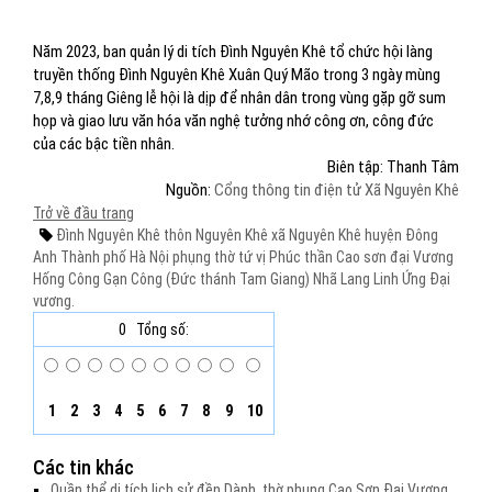
Năm 2023, ban quản lý di tích Đình Nguyên Khê tổ chức hội làng
truyền thống Đình Nguyên Khê Xuân Quý Mão trong 3 ngày mùng
7,8,9 tháng Giêng lễ hội là dịp để nhân dân trong vùng gặp gỡ sum
họp và giao lưu văn hóa văn nghệ tưởng nhớ công ơn, công đức
của các bậc tiền nhân.
Biên tập: Thanh Tâm
Nguồn:
Cổng thông tin điện tử Xã Nguyên Khê
Trở về đầu trang
Đình Nguyên Khê
thôn Nguyên Khê
xã Nguyên Khê
huyện Đông
Anh
Thành phố Hà Nội
phụng thờ
tứ vị Phúc thần
Cao sơn đại Vương
Hống Công
Gạn Công (Đức thánh Tam Giang)
Nhã Lang Linh Ứng Đại
vương.
0
Tổng số:
1
2
3
4
5
6
7
8
9
10
Các tin khác
Quần thể di tích lịch sử đền Dành, thờ phụng Cao Sơn Đại Vương,