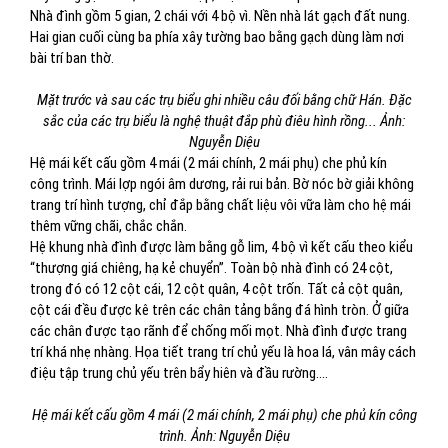
Nhà đình gồm 5 gian, 2 chái với 4 bộ vì. Nền nhà lát gạch đất nung.
Hai gian cuối cùng ba phía xây tường bao bằng gạch dùng làm nơi
bài trí ban thờ.
Mặt trước và sau các trụ biểu ghi nhiều câu đối bằng chữ Hán. Đặc
sắc của các trụ biểu là nghệ thuật đắp phù điêu hình rồng... Ảnh:
Nguyễn Diệu
Hệ mái kết cấu gồm 4 mái (2 mái chính, 2 mái phụ) che phủ kín
công trình. Mái lợp ngói âm dương, rải rui bản. Bờ nóc bờ giải không
trang trí hình tượng, chỉ đắp bằng chất liệu vôi vữa làm cho hệ mái
thêm vững chãi, chắc chắn.
Hệ khung nhà đình được làm bằng gỗ lim, 4 bộ vì kết cấu theo kiểu
“thượng giá chiêng, hạ kẻ chuyển”. Toàn bộ nhà đình có 24 cột,
trong đó có 12 cột cái, 12 cột quân, 4 cột trốn. Tất cả cột quân,
cột cái đều được kê trên các chân tảng bằng đá hình tròn. Ở giữa
các chân được tạo rãnh để chống mối mọt. Nhà đình được trang
trí khá nhẹ nhàng. Họa tiết trang trí chủ yếu là hoa lá, vân mây cách
điệu tập trung chủ yếu trên bẩy hiên và đầu rường....
Hệ mái kết cấu gồm 4 mái (2 mái chính, 2 mái phụ) che phủ kín công
trình. Ảnh: Nguyễn Diệu