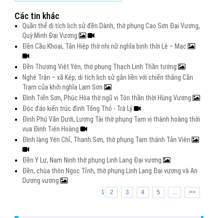
Các tin khác
Quần thể di tích lịch sử đền Dành, thờ phụng Cao Sơn Đại Vương,
Quý Minh Đại Vương
Đền Cầu Khoai, Tân Hiệp thờ nhị nữ nghĩa binh thời Lê – Mạc
Đền Thượng Việt Yên, thờ phụng Thạch Linh Thần tướng
Nghè Trận – xã Kép, di tích lịch sử gắn liền với chiến thắng Cần
Trạm của khởi nghĩa Lam Sơn
Đình Tiến Sơn, Phúc Hòa thờ ngũ vị Tôn thần thời Hùng Vương
Độc đáo kiến trúc đình Tống Thỏ - Trà Lý
Đình Phú Văn Dưới, Lương Tài thờ phụng Tam vị thành hoàng thời
vua Đinh Tiên Hoàng
Đình làng Yên Chỉ, Thanh Sơn, thờ phụng Tam thánh Tản Viên
Đền Y Lư, Nam Ninh thờ phụng Linh Lang Đại vương
Đền, chùa thôn Ngọc Tỉnh, thờ phụng Linh Lang Đại vương và An
Dương vương
1
2
3
4
5
...
>>