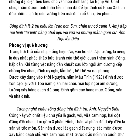
những đại diện tiêu biểu cho văn hóa đình làng tại Nghệ An. Chắt
chiu, thấm đượm tinh thần tiền nhân đã để lại, đình cổ Phúc Xá hun
đúc những giá trị còn vương trên mái đình cổ kính, rêu phong.
Cổng đình là 2 trụ biểu lớn (cao hơn 5 m, chân trụ có cạnh 1, 4m) đắp
nổi hình "tứ linh" bằng chất liệu vôi vữa và những mảnh gốm sứ. Ảnh:
Nguyễn Diệu
Phong vị quê hương
Trong hơi thở của nhịp sống hiện đại, văn hóa là đặc trưng, là riêng
là duy nhất phác thảo bức tranh của thế giới quan thêm sinh động,
hấp dẫn. Khi từng vệt nắng dần khuất sau lớp ngói âm dương xếp
chồng lên nhau, đình uy nghi, lẫm liệt, bề thế và oai phong.
Được xây dựng vào thời Nguyễn, năm Mậu Thìn (1928) đình được
tôn tạo lại với 1 tòa năm gian, hai chái, mái lợp ngói âm dương,
tường xây bằng gạch đá ong. Đình gồm các hạng mục: Cổng, sân
và nhà đình.
Tượng nghê chầu sống động trên đỉnh trụ. Ảnh: Nguyễn Diệu
Cổng xây với chất liệu chủ yếu là gạch, vôi, vữa tam hợp, hai cột
đăng đối nhau. Trụ gồm 3 phần: Đỉnh, thân và phần đế. Tiếp đến là
sân và tắc môn. Sân nền được lát gạch đất nung, tắc môn được
xây bằng gạch chỉ, vữa tam hợp, mặt trước đắp nổi hình cuốn thư.