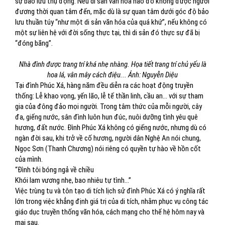
sự bảo lưu thụ động. Nếu di sản văn hóa nào đó không được người
đương thời quan tâm đến, mặc dù là sự quan tâm dưới góc độ bảo
lưu thuần túy “như một di sản văn hóa của quá khứ”, nếu không có
một sự liên hệ với đời sống thực tại, thì di sản đó thực sự đã bị
“đóng băng”.
Nhà đình được trang trí khá nhẹ nhàng. Họa tiết trang trí chủ yếu là
hoa lá, vân mây cách điệu... Ảnh: Nguyễn Diệu
Tại đình Phúc Xá, hàng năm đều diễn ra các hoạt động truyền
thống: Lễ khao vọng, yến lão, lễ tế thần linh, cầu an... với sự tham
gia của đông đảo mọi người. Trong tâm thức của mỗi người, cây
đa, giếng nước, sân đình luôn hun đúc, nuôi dưỡng tình yêu quê
hương, đất nước. Đình Phúc Xá không có giếng nước, nhưng dù có
ngàn đời sau, khi trở về cố hương, người dân Nghệ An nói chung,
Ngọc Sơn (Thanh Chương) nói riêng có quyền tự hào về hồn cốt
của mình.
“Đình tôi bóng ngả về chiều
Khói lam vương nhẹ, bao nhiêu tự tình...”
Việc trùng tu và tôn tạo di tích lịch sử đình Phúc Xá có ý nghĩa rất
lớn trong việc khẳng định giá trị của di tích, nhằm phục vụ công tác
giáo dục truyền thống văn hóa, cách mạng cho thế hệ hôm nay và
mai sau.