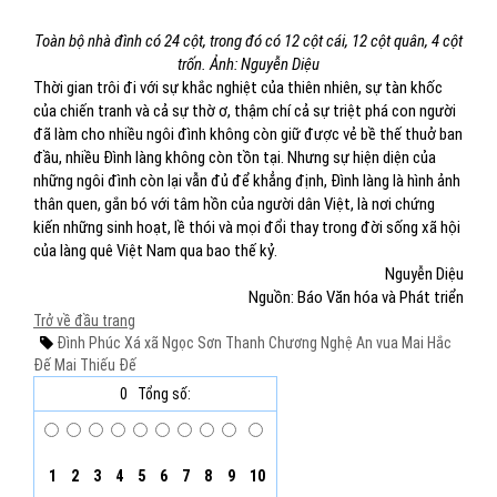
Toàn bộ nhà đình có 24 cột, trong đó có 12 cột cái, 12 cột quân, 4 cột
trốn. Ảnh: Nguyễn Diệu
Thời gian trôi đi với sự khắc nghiệt của thiên nhiên, sự tàn khốc
của chiến tranh và cả sự thờ ơ, thậm chí cả sự triệt phá con người
đã làm cho nhiều ngôi đình không còn giữ được vẻ bề thế thuở ban
đầu, nhiều Đình làng không còn tồn tại. Nhưng sự hiện diện của
những ngôi đình còn lại vẫn đủ để khẳng định, Đình làng là hình ảnh
thân quen, gắn bó với tâm hồn của người dân Việt, là nơi chứng
kiến những sinh hoạt, lề thói và mọi đổi thay trong đời sống xã hội
của làng quê Việt Nam qua bao thế kỷ.
Nguyễn Diệu
Nguồn: Báo Văn hóa và Phát triển
Trở về đầu trang
Đình Phúc Xá
xã Ngọc Sơn
Thanh Chương
Nghệ An
vua Mai Hắc
Đế
Mai Thiếu Đế
0
Tổng số:
1
2
3
4
5
6
7
8
9
10