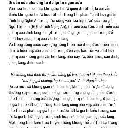
Di sản của cha ông ta để lại từ ngàn xưa
Văn hóa là cái còn lại khi người ta đã quên đi tất cả, là cái vẫn
thiếu khi người ta đã học tất cả. Trong tác phẩm “phát huy giá trị
đình làng Nghệ An trong đời sống văn hóa hiện đại” của tác giả
Ngô Thị Lâm (BQL di tích Nghệ An), thì việc bảo tồn, phát triển các
giá trị của đình làng là một trong những nội dung quan trọng để
phát huy các giá trị của văn hóa làng.
Và trong công cuộc xây dựng nông thôn mới đang được tiến hành
rầm rộ hiện nay, cần phải chú trọng đến việc bảo tồn và phát huy
giá trị các không gian văn hóa làng, như cây đa, bến nước, sân đình,
giếng làng, điếm canh…
Hệ khung nhà đình được làm bằng gỗ lim, 4 bộ vì kết cấu theo kiểu
“thượng giá chiêng, hạ kẻ chuyển”. Ảnh: Nguyễn Diệu
Dù có một số không gian văn hóa làng không còn được sử dụng
thường xuyên trong cuộc sống mới, nhưng chúng cũng cần được
bảo tồn như những biểu tượng, mang giá trị văn hóa làng, đặc biệt
là giá trị cố kết cộng đồng. Đình làng cũng như vậy, cần phải được
bảo tồn và phát huy giá trị, mà trước hết là giá trị biểu tượng, sau
đó là giá trị hữu dụng trong sinh hoạt văn hóa, giáo dục của làng.
Một công trình kiến trúc truyền thống không thể chỉ tồn tại trong