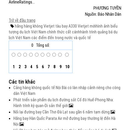
AirlineRatings...
PHƯƠNG TUYỀN
Nguồn: Báo Nhân Dân
Trở về đầu trang
hãng hàng không Vietjet
tàu bay A330 Vietjet mới
hình ảnh
biểu
tượng du lịch Việt Nam
chính thức cất cánh
hành trình quảng bá du
lịch Việt Nam
các điểm đến
trong nước và quốc tế
0
Tổng số:
1
2
3
4
5
6
7
8
9
10
Các tin khác
Cảng hàng không quốc tế Nội Bài có làn nhập cảnh riêng cho công
dân Việt Nam
Phát triển sản phẩm du lịch đường sắt Cố đô Huế-Phong Nha:
Hành trình kỳ quan-Di sản thế giới
Nối lại đường bay Cần Thơ-Đà Lạt sau gần 6 năm tạm dừng
Hãng bay Hàn Quốc Parata Air mở đường bay thường lệ đến Hà
Nội