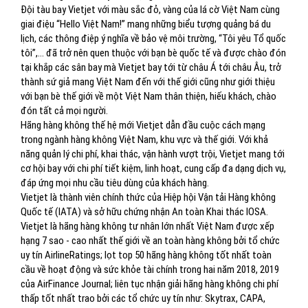
Đội tàu bay Vietjet với màu sắc đỏ, vàng của lá cờ Việt Nam cùng
giai điệu “Hello Việt Nam!” mang những biểu tượng quảng bá du
lịch, các thông điệp ý nghĩa về bảo vệ môi trường, “Tôi yêu Tổ quốc
tôi”,… đã trở nên quen thuộc với bạn bè quốc tế và được chào đón
tại khắp các sân bay mà Vietjet bay tới từ châu Á tới châu Âu, trở
thành sứ giả mang Việt Nam đến với thế giới cũng như giới thiệu
với bạn bè thế giới về một Việt Nam thân thiện, hiếu khách, chào
đón tất cả mọi người.
Hãng hàng không thế hệ mới Vietjet dẫn đầu cuộc cách mạng
trong ngành hàng không Việt Nam, khu vực và thế giới. Với khả
năng quản lý chi phí, khai thác, vận hành vượt trội, Vietjet mang tới
cơ hội bay với chi phí tiết kiệm, linh hoạt, cung cấp đa dạng dịch vụ,
đáp ứng mọi nhu cầu tiêu dùng của khách hàng.
Vietjet là thành viên chính thức của Hiệp hội Vận tải Hàng không
Quốc tế (IATA) và sở hữu chứng nhận An toàn Khai thác IOSA.
Vietjet là hãng hàng không tư nhân lớn nhất Việt Nam được xếp
hạng 7 sao - cao nhất thế giới về an toàn hàng không bởi tổ chức
uy tín AirlineRatings; lọt top 50 hãng hàng không tốt nhất toàn
cầu về hoạt động và sức khỏe tài chính trong hai năm 2018, 2019
của AirFinance Journal; liên tục nhận giải hãng hàng không chi phí
thấp tốt nhất trao bởi các tổ chức uy tín như: Skytrax, CAPA,