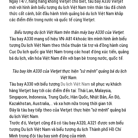
Ngày 14/7, hãng hàng không Vietjet cho biết, tàu bay A330 Vietjet
mới với hình ảnh biểu tượng du lịch Việt Nam trên thân tàu đã chính
thức cất cánh, bắt đầu hành trình quảng bá du lịch Việt Nam khắp
các điểm đến trong nước và quốc tế cùng Vietjet.
Biểu tượng du lịch Việt Nam trên thân máy bay A330 của Vietjet.
Tàu bay A330 mang số hiệu VN-A814 khoác lên mình hình ảnh biểu
tượng Du lịch Việt Nam theo thỏa thuận tài trợ và đồng hành cùng
Cục Du lịch quốc gia Việt Nam trong các hoạt động xúc tiến, quảng
bá du lịch, văn hóa Việt Nam đến với bạn bè trong nước, quốc tế.
Tàu bay lớn A330 của Vietjet thực hiện “sứ mệnh” quảng bá du lịch
Việt Nam.
Tàu bay A330 với biểu tượng
Du lịch Việt Nam
sẽ phục vụ khách
hàng Vietjet bay tới các điểm đến tại: Thái Lan, Malaysia,
Singapore, Indonesia, Trung Quốc, Hàn Quốc, Nhật Bản, Ấn Độ,
Kazakhstan, Australia,… và xa hơn nữa trong thời gian tới.
Đây là tàu bay tiếp theo của Vietjet thực hiện “sứ mệnh” quảng bá
du lịch Việt Nam.
Trước đó, Vietjet cũng đã có tàu bay A320, A321 được sơn biểu
tượng Du lịch Việt Nam và biểu tượng du lịch Thành phố Hồ Chí
Minh trong đội tàu bay sinh động của mình.