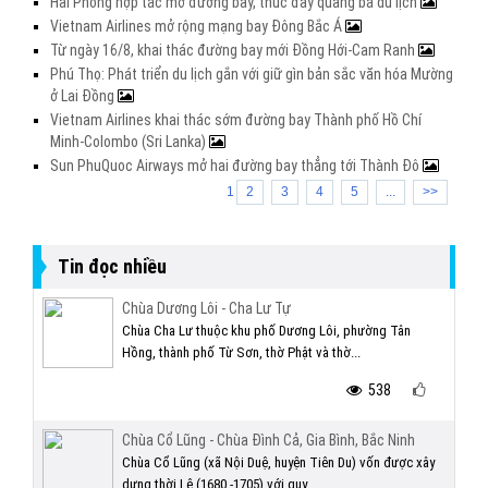
Hải Phòng hợp tác mở đường bay, thúc đẩy quảng bá du lịch
Vietnam Airlines mở rộng mạng bay Đông Bắc Á
Từ ngày 16/8, khai thác đường bay mới Đồng Hới-Cam Ranh
Phú Thọ: Phát triển du lịch gắn với giữ gìn bản sắc văn hóa Mường
ở Lai Đồng
Vietnam Airlines khai thác sớm đường bay Thành phố Hồ Chí
Minh-Colombo (Sri Lanka)
Sun PhuQuoc Airways mở hai đường bay thẳng tới Thành Đô
1
2
3
4
5
...
>>
Tin đọc nhiều
Chùa Dương Lôi - Cha Lư Tự
Chùa Cha Lư thuộc khu phố Dương Lôi, phường Tân
Hồng, thành phố Từ Sơn, thờ Phật và thờ...
538
Chùa Cổ Lũng - Chùa Đình Cả, Gia Bình, Bắc Ninh
Chùa Cổ Lũng (xã Nội Duệ, huyện Tiên Du) vốn được xây
dựng thời Lê (1680 -1705) với quy...