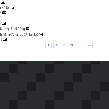
g
n Hà Nội
ch
nh
óa Mường ở Lai Đồng
hí Minh-Colombo (Sri Lanka)
Đô
1
2
3
4
5
...
>>