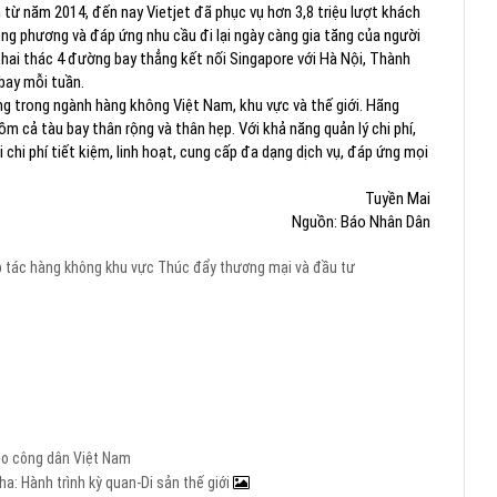
từ năm 2014, đến nay Vietjet đã phục vụ hơn 3,8 triệu lượt khách
ng phương và đáp ứng nhu cầu đi lại ngày càng gia tăng của người
hai thác 4 đường bay thẳng kết nối Singapore với Hà Nội, Thành
bay mỗi tuần.
g trong ngành hàng không Việt Nam, khu vực và thế giới. Hãng
m cả tàu bay thân rộng và thân hẹp. Với khả năng quản lý chi phí,
i chi phí tiết kiệm, linh hoạt, cung cấp đa dạng dịch vụ, đáp ứng mọi
Tuyền Mai
Nguồn: Báo Nhân Dân
 tác hàng không khu vực
Thúc đẩy thương mại và đầu tư
cho công dân Việt Nam
a: Hành trình kỳ quan-Di sản thế giới