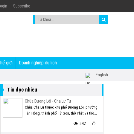
ogin
Subscribe
thế giới
Doanh nghiệp du lịch
English
Tin đọc nhiều
Chùa Dương Lôi - Cha Lư Tự
Chùa Cha Lư thuộc khu phố Dương Lôi, phường
Tân Hồng, thành phố Từ Sơn, thờ Phật và thờ...
542