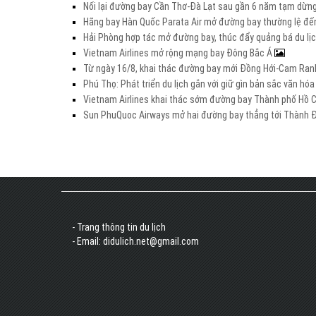
Nối lại đường bay Cần Thơ-Đà Lạt sau gần 6 năm tạm dừn
Hãng bay Hàn Quốc Parata Air mở đường bay thường lệ đế
Hải Phòng hợp tác mở đường bay, thúc đẩy quảng bá du lị
Vietnam Airlines mở rộng mạng bay Đông Bắc Á
Từ ngày 16/8, khai thác đường bay mới Đồng Hới-Cam Ra
Phú Thọ: Phát triển du lịch gắn với giữ gìn bản sắc văn h
Vietnam Airlines khai thác sớm đường bay Thành phố Hồ C
Sun PhuQuoc Airways mở hai đường bay thẳng tới Thành 
- Trang thông tin du lịch
- Email: didulich.net@gmail.com