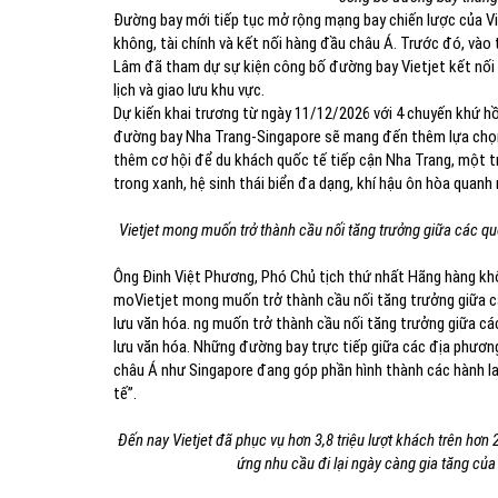
Đường bay mới tiếp tục mở rộng mạng bay chiến lược của Vi
không, tài chính và kết nối hàng đầu châu Á. Trước đó, vào
Lâm đã tham dự sự kiện công bố đường bay Vietjet kết nối
lịch và giao lưu khu vực.
Dự kiến khai trương từ ngày 11/12/2026 với 4 chuyến khứ hồ
đường bay Nha Trang-Singapore sẽ mang đến thêm lựa chọn 
thêm cơ hội để du khách quốc tế tiếp cận Nha Trang, một t
trong xanh, hệ sinh thái biển đa dạng, khí hậu ôn hòa quanh 
Vietjet mong muốn trở thành cầu nối tăng trưởng giữa các quố
Ông Đinh Việt Phương, Phó Chủ tịch thứ nhất Hãng hàng khô
moVietjet mong muốn trở thành cầu nối tăng trưởng giữa cá
lưu văn hóa. ng muốn trở thành cầu nối tăng trưởng giữa các
lưu văn hóa. Những đường bay trực tiếp giữa các địa phươn
châu Á như Singapore đang góp phần hình thành các hành lan
tế”.
Đến nay Vietjet đã phục vụ hơn 3,8 triệu lượt khách trên hơ
ứng nhu cầu đi lại ngày càng gia tăng củ