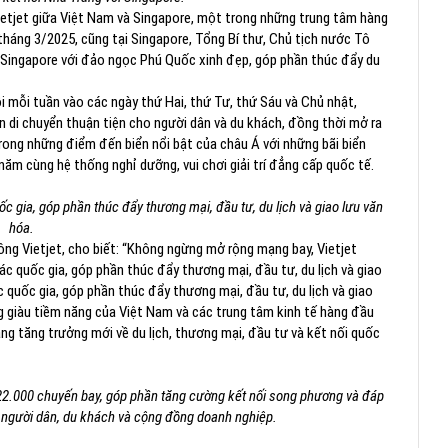
etjet giữa Việt Nam và Singapore, một trong những trung tâm hàng
 tháng 3/2025, cũng tại Singapore, Tổng Bí thư, Chủ tịch nước Tô
 Singapore với đảo ngọc Phú Quốc xinh đẹp, góp phần thúc đẩy du
i mỗi tuần vào các ngày thứ Hai, thứ Tư, thứ Sáu và Chủ nhật,
di chuyển thuận tiện cho người dân và du khách, đồng thời mở ra
rong những điểm đến biển nổi bật của châu Á với những bãi biển
năm cùng hệ thống nghỉ dưỡng, vui chơi giải trí đẳng cấp quốc tế.
c gia, góp phần thúc đẩy thương mại, đầu tư, du lịch và giao lưu văn
hóa.
ng Vietjet, cho biết: “Không ngừng mở rộng mạng bay, Vietjet
c quốc gia, góp phần thúc đẩy thương mại, đầu tư, du lịch và giao
 quốc gia, góp phần thúc đẩy thương mại, đầu tư, du lịch và giao
g giàu tiềm năng của Việt Nam và các trung tâm kinh tế hàng đầu
g tăng trưởng mới về du lịch, thương mại, đầu tư và kết nối quốc
n 22.000 chuyến bay, góp phần tăng cường kết nối song phương và đáp
a người dân, du khách và cộng đồng doanh nghiệp.