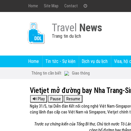
Home
Site Map
Contact
Travel
News
Trang tin du lịch
Home
Tin tức - Sự kiện
Dịch vụ du lịch
Visa, hộ 
Thông tin cần biết
Giao thông
Vietjet mở đường bay Nha Trang-S
Ngày 31/5, tại Diễn đàn Kết nối công nghệ Việt Nam-Singapor
cùng lãnh đạo cấp cao Việt Nam và Singapore, Vietjet chính 
Trước sự chứng kiến của Tổng Bí thư, Chủ tịch nước Tô Lâ
công bố đường bay thẳng 