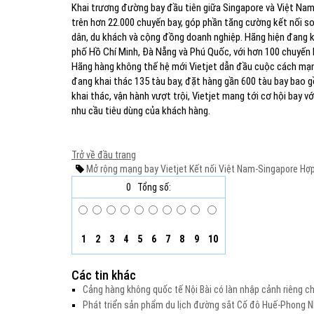
Khai trương đường bay đầu tiên giữa Singapore và Việt Nam 
trên hơn 22.000 chuyến bay, góp phần tăng cường kết nối so
dân, du khách và cộng đồng doanh nghiệp. Hãng hiện đang k
phố Hồ Chí Minh, Đà Nẵng và Phú Quốc, với hơn 100 chuyến 
Hãng hàng không thế hệ mới Vietjet dẫn đầu cuộc cách mạn
đang khai thác 135 tàu bay, đặt hàng gần 600 tàu bay bao gồ
khai thác, vận hành vượt trội, Vietjet mang tới cơ hội bay vớ
nhu cầu tiêu dùng của khách hàng.
Trở về đầu trang
Mở rộng mạng bay Vietjet
Kết nối Việt Nam-Singapore
Hợp
0
Tổng số:
1
2
3
4
5
6
7
8
9
10
Các tin khác
Cảng hàng không quốc tế Nội Bài có làn nhập cảnh riêng 
Phát triển sản phẩm du lịch đường sắt Cố đô Huế-Phong Nh