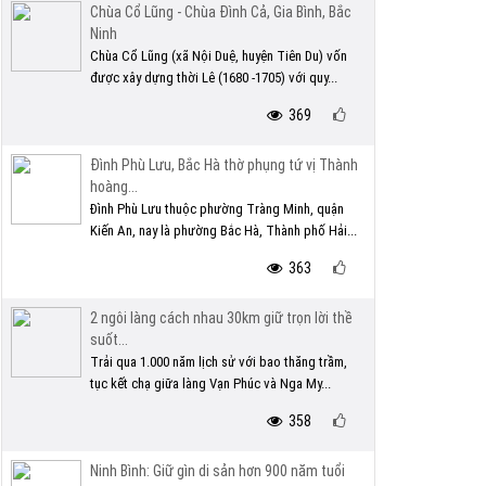
Chùa Cổ Lũng - Chùa Đình Cả, Gia Bình, Bắc
Ninh
Chùa Cổ Lũng (xã Nội Duệ, huyện Tiên Du) vốn
được xây dựng thời Lê (1680 -1705) với quy...
369
Đình Phù Lưu, Bắc Hà thờ phụng tứ vị Thành
hoàng...
Đình Phù Lưu thuộc phường Tràng Minh, quận
Kiến An, nay là phường Bắc Hà, Thành phố Hải...
363
2 ngôi làng cách nhau 30km giữ trọn lời thề
suốt...
Trải qua 1.000 năm lịch sử với bao thăng trầm,
tục kết chạ giữa làng Vạn Phúc và Nga My...
358
Ninh Bình: Giữ gìn di sản hơn 900 năm tuổi