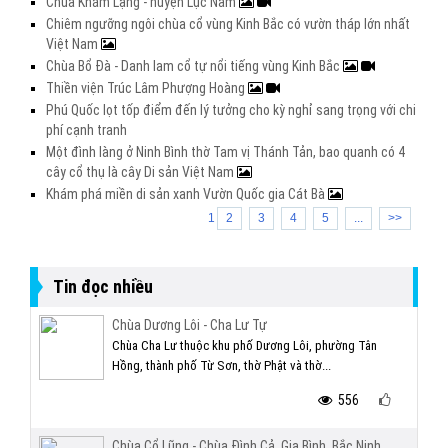
Chùa Khám Lạng - huyện Lục Nam
Chiêm ngưỡng ngôi chùa cổ vùng Kinh Bắc có vườn tháp lớn nhất
Việt Nam
Chùa Bổ Đà - Danh lam cổ tự nổi tiếng vùng Kinh Bắc
Thiền viện Trúc Lâm Phượng Hoàng
Phú Quốc lọt tốp điểm đến lý tưởng cho kỳ nghỉ sang trọng với chi
phí cạnh tranh
Một đình làng ở Ninh Bình thờ Tam vị Thánh Tản, bao quanh có 4
cây cổ thụ là cây Di sản Việt Nam
Khám phá miền di sản xanh Vườn Quốc gia Cát Bà
1
2
3
4
5
...
>>
Tin đọc nhiều
Chùa Dương Lôi - Cha Lư Tự
Chùa Cha Lư thuộc khu phố Dương Lôi, phường Tân
Hồng, thành phố Từ Sơn, thờ Phật và thờ...
556
Chùa Cổ Lũng - Chùa Đình Cả, Gia Bình, Bắc Ninh