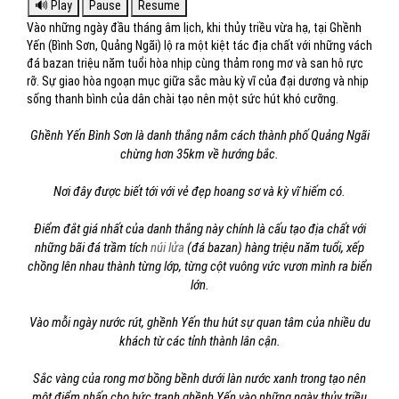
Vào những ngày đầu tháng âm lịch, khi thủy triều vừa hạ, tại Ghềnh
Yến (Bình Sơn, Quảng Ngãi) lộ ra một kiệt tác địa chất với những vách
đá bazan triệu năm tuổi hòa nhịp cùng thảm rong mơ và san hô rực
rỡ. Sự giao hòa ngoạn mục giữa sắc màu kỳ vĩ của đại dương và nhịp
sống thanh bình của dân chài tạo nên một sức hút khó cưỡng.
Ghềnh Yến Bình Sơn là danh thắng nằm cách thành phố Quảng Ngãi
chừng hơn 35km về hướng bắc.
Nơi đây được biết tới với vẻ đẹp hoang sơ và kỳ vĩ hiếm có.
Điểm đắt giá nhất của danh thắng này chính là cấu tạo địa chất với
những bãi đá trầm tích
núi lửa
(đá bazan) hàng triệu năm tuổi, xếp
chồng lên nhau thành từng lớp, từng cột vuông vức vươn mình ra biển
lớn.
Vào mỗi ngày nước rút, ghềnh Yến thu hút sự quan tâm của nhiều du
khách từ các tỉnh thành lân cận.
Sắc vàng của rong mơ bồng bềnh dưới làn nước xanh trong tạo nên
một điểm nhấn cho bức tranh ghềnh Yến vào những ngày thủy triều