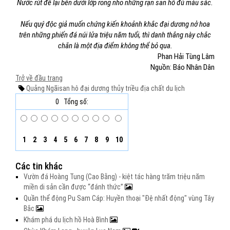
Nước rút để lại bên dưới lớp rong nho những rạn san hô đủ màu sắc.
Nếu quý độc giả muốn chứng kiến khoảnh khắc đại dương nở hoa
trên những phiến đá núi lửa triệu năm tuổi, thì danh thắng này chắc
chắn là một địa điểm không thể bỏ qua.
Phan Hải Tùng Lâm
Nguồn: Báo Nhân Dân
Trở về đầu trang
Quảng Ngãi
san hô
đại dương
thủy triều
địa chất
du lịch
0
Tổng số:
1
2
3
4
5
6
7
8
9
10
Các tin khác
Vườn đá Hoàng Tung (Cao Bằng) - kiệt tác hàng trăm triệu năm
miền di sản cần được “đánh thức”
Quần thể động Pu Sam Cáp: Huyền thoại "Đệ nhất động" vùng Tây
Bắc
Khám phá du lịch hồ Hoà Bình