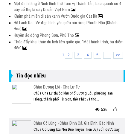
Một đình làng ở Ninh Bình thờ Tam vị Thánh Tản, bao quanh có 4
cây cổ thụ là cây Di sản Việt Nam
Khám phá miền di sản xanh Vườn Quốc gia Cát Bà
Hồ Lanh Ra - Vẻ đẹp bình yên giữa núi rừng Phước Hậu (Khánh
Hòa)
Huyền ảo động Phong Sơn, Phú Thọ
Thúc đẩy khai thác du lịch liên quốc gia: "Một hành trình, ba điểm
đến"
1
2
3
4
5
...
>>
Tin đọc nhiều
Chùa Dương Lôi - Cha Lư Tự
Chùa Cha Lư thuộc khu phố Dương Lôi, phường Tân
Hồng, thành phố Từ Sơn, thờ Phật và thờ...
536
Chùa Cổ Lũng - Chùa Đình Cả, Gia Bình, Bắc Ninh
Chùa Cổ Lũng (xã Nội Duệ, huyện Tiên Du) vốn được xây