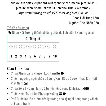
allow="autoplay; clipboard-write; encrypted-media; picture-in-
picture; web-share" allowFullScreen="true"></iframe>
Mục sở thị "tường đá cổ" kỳ bí dưới lòng biển Gia Lai
Phan Hải Tùng Lâm
Nguồn: Báo Nhân Dân
Trở về đầu trang
Nhơn Hải
Tường thành cổ
làng chài
du lịch biển
kỳ quan
gia lai
0
Tổng số:
1
2
3
4
5
6
7
8
9
10
Các tin khác
Chùa Khám Lạng - huyện Lục Nam
Chiêm ngưỡng ngôi chùa cổ vùng Kinh Bắc có vườn tháp lớn nhất
Việt Nam
Chùa Bổ Đà - Danh lam cổ tự nổi tiếng vùng Kinh Bắc
Thiền viện Trúc Lâm Phượng Hoàng
Phú Quốc lọt tốp điểm đến lý tưởng cho kỳ nghỉ sang trọng với chi
phí cạnh tranh