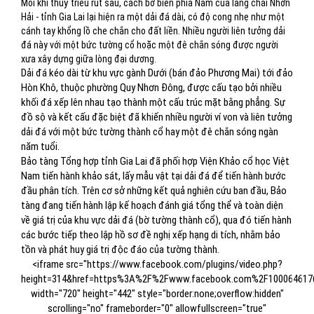
Mỗi khi thuỷ triều rút sâu, cách bờ biển phía Nam của làng chài Nhơn
Hải - tỉnh Gia Lai lại hiện ra một dải đá dài, có độ cong nhẹ như một
cánh tay khổng lồ che chắn cho đất liền. Nhiều người liên tưởng dải
đá này với một bức tường cổ hoặc một đê chắn sóng được người
xưa xây dựng giữa lòng đại dương.
Dải đá kéo dài từ khu vực gành Dưới (bán đảo Phương Mai) tới đảo
Hòn Khô, thuộc phường Quy Nhơn Đông, được cấu tạo bởi nhiều
khối đá xếp lên nhau tạo thành một cấu trúc mặt bằng phẳng. Sự
đồ sộ và kết cấu đặc biệt đã khiến nhiều người ví von và liên tưởng
dải đá với một bức tường thành cổ hay một đê chắn sóng ngàn
năm tuổi.
Bảo tàng Tổng hợp tỉnh Gia Lai đã phối hợp Viện Khảo cổ học Việt
Nam tiến hành khảo sát, lấy mẫu vật tại dải đá để tiến hành bước
đầu phân tích. Trên cơ sở những kết quả nghiên cứu ban đầu, Bảo
tàng đang tiến hành lập kế hoạch đánh giá tổng thể và toàn diện
về giá trị của khu vực dải đá (bờ tường thành cổ), qua đó tiến hành
các bước tiếp theo lập hồ sơ đề nghị xếp hạng di tích, nhằm bảo
tồn và phát huy giá trị độc đáo của tường thành.
<iframe src="https://www.facebook.com/plugins/video.php?
height=314&href=https%3A%2F%2Fwww.facebook.com%2F100064617
width="720" height="442" style="border:none;overflow:hidden"
scrolling="no" frameborder="0" allowfullscreen="true"