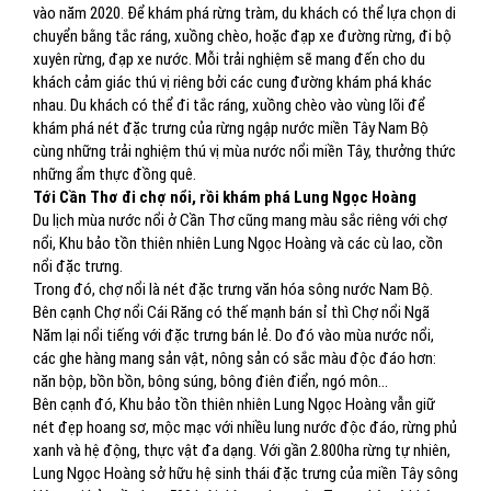
vào năm 2020. Để khám phá rừng tràm, du khách có thể lựa chọn di
chuyển bằng tắc ráng, xuồng chèo, hoặc đạp xe đường rừng, đi bộ
xuyên rừng, đạp xe nước. Mỗi trải nghiệm sẽ mang đến cho du
khách cảm giác thú vị riêng bởi các cung đường khám phá khác
nhau. Du khách có thể đi tắc ráng, xuồng chèo vào vùng lõi để
khám phá nét đặc trưng của rừng ngập nước miền Tây Nam Bộ
cùng những trải nghiệm thú vị mùa nước nổi miền Tây, thưởng thức
những ẩm thực đồng quê.
Tới Cần Thơ đi chợ nổi, rồi khám phá Lung Ngọc Hoàng
Du lịch mùa nước nổi ở Cần Thơ cũng mang màu sắc riêng với chợ
nổi, Khu bảo tồn thiên nhiên Lung Ngọc Hoàng và các cù lao, cồn
nổi đặc trưng.
Trong đó, chợ nổi là nét đặc trưng văn hóa sông nước Nam Bộ.
Bên cạnh Chợ nổi Cái Răng có thế mạnh bán sỉ thì Chợ nổi Ngã
Năm lại nổi tiếng với đặc trưng bán lẻ. Do đó vào mùa nước nổi,
các ghe hàng mang sản vật, nông sản có sắc màu độc đáo hơn:
năn bộp, bồn bồn, bông súng, bông điên điển, ngó môn…
Bên cạnh đó, Khu bảo tồn thiên nhiên Lung Ngọc Hoàng vẫn giữ
nét đẹp hoang sơ, mộc mạc với nhiều lung nước độc đáo, rừng phủ
xanh và hệ động, thực vật đa dạng. Với gần 2.800ha rừng tự nhiên,
Lung Ngọc Hoàng sở hữu hệ sinh thái đặc trưng của miền Tây sông