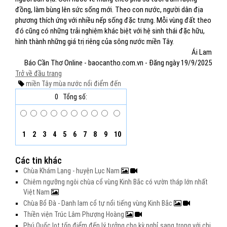
đồng, làm bùng lên sức sống mới. Theo con nước, người dân địa
phương thích ứng với nhiều nếp sống đặc trưng. Mỗi vùng đất theo
đó cũng có những trải nghiệm khác biệt với hệ sinh thái đặc hữu,
hình thành những giá trị riêng của sông nước miền Tây.
Ái Lam
Báo Cần Thơ Online - baocantho.com.vn - Đăng ngày 19/9/2025
Trở về đầu trang
miền Tây
mùa nước nổi
điểm đến
0
Tổng số:
1
2
3
4
5
6
7
8
9
10
Các tin khác
Chùa Khám Lạng - huyện Lục Nam
Chiêm ngưỡng ngôi chùa cổ vùng Kinh Bắc có vườn tháp lớn nhất
Việt Nam
Chùa Bổ Đà - Danh lam cổ tự nổi tiếng vùng Kinh Bắc
Thiền viện Trúc Lâm Phượng Hoàng
Phú Quốc lọt tốp điểm đến lý tưởng cho kỳ nghỉ sang trọng với chi