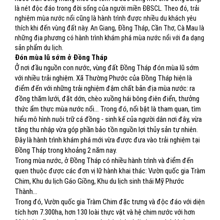
là nét độc đáo trong đời sống của người miền ĐBSCL. Theo đó, trải
nghiệm mùa nước nổi cũng là hành trình được nhiều du khách yêu
thích khi đến vùng đất này. An Giang, Đồng Tháp, Cần Thơ, Cà Mau là
những địa phương có hành trình khám phá mùa nước nổi với đa dạng
sản phẩm du lịch.
Đón mùa lũ sớm ở Đồng Tháp
Ở nơi đầu nguồn con nước, vùng đất Đồng Tháp đón mùa lũ sớm
với nhiều trải nghiệm. Xã Thường Phước của Đồng Tháp hiện là
điểm đến với những trải nghiệm đậm chất bản địa mùa nước: ra
đồng thăm lưới, đặt dớn, chèo xuồng hái bông điên điển, thưởng
thức ẩm thực mùa nước nổi… Trong đó, nổi bật là tham quan, tìm
hiểu mô hình nuôi trữ cá đồng - sinh kế của người dân nơi đây, vừa
tăng thu nhập vừa góp phần bảo tồn nguồn lợi thủy sản tự nhiên.
Đây là hành trình khám phá mới vừa được đưa vào trải nghiệm tại
Đồng Tháp trong khoảng 2 năm nay.
Trong mùa nước, ở Đồng Tháp có nhiều hành trình và điểm đến
quen thuộc được các đơn vị lữ hành khai thác: Vườn quốc gia Tràm
Chim, Khu du lịch Gáo Giồng, Khu du lịch sinh thái Mỹ Phước
Thành…
Trong đó, Vườn quốc gia Tràm Chim đặc trưng và độc đáo với diện
tích hơn 7.300ha, hơn 130 loài thực vật và hệ chim nước với hơn