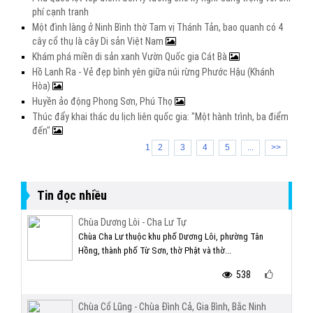
phí cạnh tranh
Một đình làng ở Ninh Bình thờ Tam vị Thánh Tản, bao quanh có 4
cây cổ thụ là cây Di sản Việt Nam
Khám phá miền di sản xanh Vườn Quốc gia Cát Bà
Hồ Lanh Ra - Vẻ đẹp bình yên giữa núi rừng Phước Hậu (Khánh
Hòa)
Huyền ảo động Phong Sơn, Phú Thọ
Thúc đẩy khai thác du lịch liên quốc gia: "Một hành trình, ba điểm
đến"
1
2
3
4
5
...
>>
Tin đọc nhiều
Chùa Dương Lôi - Cha Lư Tự
Chùa Cha Lư thuộc khu phố Dương Lôi, phường Tân
Hồng, thành phố Từ Sơn, thờ Phật và thờ...
538
Chùa Cổ Lũng - Chùa Đình Cả, Gia Bình, Bắc Ninh