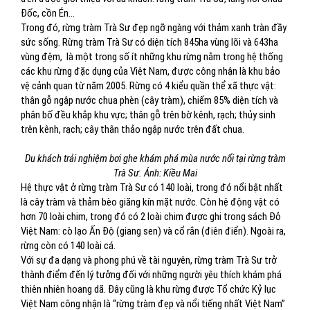
Đốc, cồn Én...
Trong đó, rừng tràm Trà Sư đẹp ngỡ ngàng với thảm xanh tràn đầy
sức sống. Rừng tràm Trà Sư có diện tích 845ha vùng lõi và 643ha
vùng đệm, là một trong số ít những khu rừng nằm trong hệ thống
các khu rừng đặc dụng của Việt Nam, được công nhận là khu bảo
vệ cảnh quan từ năm 2005. Rừng có 4 kiểu quần thể xã thực vật:
thân gỗ ngập nước chua phèn (cây tràm), chiếm 85% diện tích và
phân bố đều khắp khu vực; thân gỗ trên bờ kênh, rạch; thủy sinh
trên kênh, rạch; cây thân thảo ngập nước trên đất chua.
Du khách trải nghiệm bơi ghe khám phá mùa nước nổi tại rừng tràm
Trà Sư. Ảnh: Kiều Mai
Hệ thực vật ở rừng tràm Trà Sư có 140 loài, trong đó nổi bật nhất
là cây tràm và thảm bèo giăng kín mặt nước. Còn hệ động vật có
hơn 70 loài chim, trong đó có 2 loài chim được ghi trong sách Đỏ
Việt Nam: cò lạo Ấn Độ (giang sen) và cổ rắn (điên điển). Ngoài ra,
rừng còn có 140 loài cá.
Với sự đa dạng và phong phú về tài nguyên, rừng tràm Trà Sư trở
thành điểm đến lý tưởng đối với những người yêu thích khám phá
thiên nhiên hoang dã. Đây cũng là khu rừng được Tổ chức Kỷ lục
Việt Nam công nhận là “rừng tràm đẹp và nổi tiếng nhất Việt Nam”