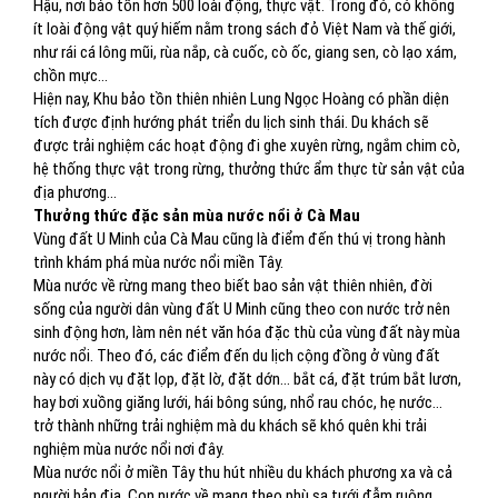
Hậu, nơi bảo tồn hơn 500 loài động, thực vật. Trong đó, có không
ít loài động vật quý hiếm nằm trong sách đỏ Việt Nam và thế giới,
như rái cá lông mũi, rùa nắp, cà cuốc, cò ốc, giang sen, cò lạo xám,
chồn mực…
Hiện nay, Khu bảo tồn thiên nhiên Lung Ngọc Hoàng có phần diện
tích được định hướng phát triển du lịch sinh thái. Du khách sẽ
được trải nghiệm các hoạt động đi ghe xuyên rừng, ngắm chim cò,
hệ thống thực vật trong rừng, thưởng thức ẩm thực từ sản vật của
địa phương…
Thưởng thức đặc sản mùa nước nổi ở Cà Mau
Vùng đất U Minh của Cà Mau cũng là điểm đến thú vị trong hành
trình khám phá mùa nước nổi miền Tây.
Mùa nước về rừng mang theo biết bao sản vật thiên nhiên, đời
sống của người dân vùng đất U Minh cũng theo con nước trở nên
sinh động hơn, làm nên nét văn hóa đặc thù của vùng đất này mùa
nước nổi. Theo đó, các điểm đến du lịch cộng đồng ở vùng đất
này có dịch vụ đặt lọp, đặt lờ, đặt dớn... bắt cá, đặt trúm bắt lươn,
hay bơi xuồng giăng lưới, hái bông súng, nhổ rau chóc, hẹ nước…
trở thành những trải nghiệm mà du khách sẽ khó quên khi trải
nghiệm mùa nước nổi nơi đây.
Mùa nước nổi ở miền Tây thu hút nhiều du khách phương xa và cả
người bản địa. Con nước về mang theo phù sa tưới đẫm ruộng