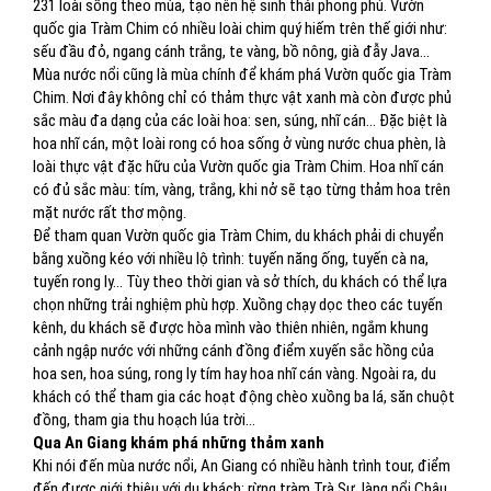
231 loài sống theo mùa, tạo nên hệ sinh thái phong phú. Vườn
quốc gia Tràm Chim có nhiều loài chim quý hiếm trên thế giới như:
sếu đầu đỏ, ngang cánh trắng, te vàng, bồ nông, già đẫy Java…
Mùa nước nổi cũng là mùa chính để khám phá Vườn quốc gia Tràm
Chim. Nơi đây không chỉ có thảm thực vật xanh mà còn được phủ
sắc màu đa dạng của các loài hoa: sen, súng, nhĩ cán… Đặc biệt là
hoa nhĩ cán, một loài rong có hoa sống ở vùng nước chua phèn, là
loài thực vật đặc hữu của Vườn quốc gia Tràm Chim. Hoa nhĩ cán
có đủ sắc màu: tím, vàng, trắng, khi nở sẽ tạo từng thảm hoa trên
mặt nước rất thơ mộng.
Để tham quan Vườn quốc gia Tràm Chim, du khách phải di chuyển
bằng xuồng kéo với nhiều lộ trình: tuyến năng ống, tuyến cà na,
tuyến rong ly… Tùy theo thời gian và sở thích, du khách có thể lựa
chọn những trải nghiệm phù hợp. Xuồng chạy dọc theo các tuyến
kênh, du khách sẽ được hòa mình vào thiên nhiên, ngắm khung
cảnh ngập nước với những cánh đồng điểm xuyến sắc hồng của
hoa sen, hoa súng, rong ly tím hay hoa nhĩ cán vàng. Ngoài ra, du
khách có thể tham gia các hoạt động chèo xuồng ba lá, săn chuột
đồng, tham gia thu hoạch lúa trời…
Qua An Giang khám phá những thảm xanh
Khi nói đến mùa nước nổi, An Giang có nhiều hành trình tour, điểm
đến được giới thiệu với du khách: rừng tràm Trà Sư, làng nổi Châu