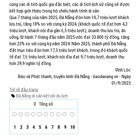
cùng các di tích quốc gia đặc biệt, các di tích lịch sử cũng sẽ được
kết hợp giới thiệu trong hộ chiếu hành trình di sản.
Qua 7 tháng của năm 2025, Đà Nẵng đón hơn 10,7 triệu lượt khách
lưu trú, tăng 18% so với cùng kỳ 2024, (khách quốc tế đạt hơn 4,2
triệu lượt, khách nội địa gần 6,5 triệu lượt), doanh thu lưu trú, ăn
uống, lữ hành 7 tháng đầu năm 2025 ước đạt 33.800 tỷ đồng, tăng
hơn 23% so với cùng kỳ năm 2024. Năm 2025, thành phố Đà Nẵng
đặt mục tiêu đón hơn 17,3 triệu lượt khách, trong đó khách quốc
tế đạt 7,6 triệu lượt, khách nội địa đạt 9,7 triệu lượt, doanh thu
hơn 29,9 nghìn tỷ đồng.
Vĩnh Lộc
Báo và Phát thanh, truyền hình Đà Nẵng - baodanang.vn - Ngày
01/9/2025
Trở về đầu trang
Đà Nẵng
di sản
kết nối du lịch
0
Tổng số:
1
2
3
4
5
6
7
8
9
10