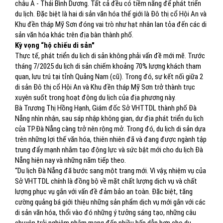
châu Á - Thái Bình Dương. Tất cả đều có tiềm năng để phát triển
du lịch. Đặc biệt là hai di sản văn hóa thế giới là Đô thị cổ Hội An và
Khu đền tháp Mỹ Sơn đóng vai trò như hạt nhân lan tỏa đến các di
sản văn hóa khác trên địa bàn thành phố.
Kỳ vọng “hộ chiếu di sản"
Thực tế, phát triển du lịch di sản không phải vấn đề mới mẽ. Trước
tháng 7/2025 du lịch di sản chiếm khoảng 70% lượng khách tham
quan, lưu trú tại tỉnh Quảng Nam (cũ). Trong đó, sự kết nối giữa 2
di sản Đô thị cổ Hội An và Khu đền tháp Mỹ Sơn trở thành trục
xuyên suốt trong hoạt động du lịch của địa phương này.
Bà Trương Thị Hồng Hạnh, Giám đốc Sở VHTTDL thành phố Đà
Nẵng nhìn nhận, sau sáp nhập không gian, dư địa phát triển du lịch
của TP.Đà Nẵng càng trở nên rộng mở. Trong đó, du lịch di sản dựa
trên những lợi thế văn hóa, thiên nhiên đã và đang được ngành tập
trung đẩy mạnh nhằm tạo động lực và sức bật mới cho du lịch Đà
Nẵng hiện nay và những năm tiếp theo.
“Du lịch Đà Nẵng đã bước sang một trang mới. Vì vậy, nhiệm vụ của
Sở VHTTDL chính là đồng bộ về mặt chất lượng dịch vụ và chất
lượng phục vụ gắn với vấn đề đảm bảo an toàn. Đặc biệt, tăng
cường quảng bá giới thiệu những sản phẩm dịch vụ mới gắn với các
di sản văn hóa, thổi vào đó những ý tưởng sáng tạo, những câu