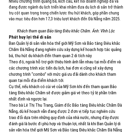
Nhiều chương trình quảng bá, kích cầu, kết nối doanh nghiệp đã và
đang được ngành du lịch triển khai nhằm đưa du lịch di sản trở thành
trụ cột quan trọng trong chiến lược thu hút khách, góp phần chung
vào mục tiêu đón hơn 17,3 triệu lượt khách đến Đà Nẵng năm 2025.
Khách tham quan Bảo tàng Điêu khắc Chăm. Ảnh: Vĩnh Lộc
Phát huy lợi thế di sản
Ban Quản lý di sản văn hóa thế giới Mỹ Sơn và Bảo tàng Điêu khắc
Chăm Đà Nẵng đang nghiên cứu xây dựng kế hoạch hợp tác quảng
bá, thu hút du khách đến tham quan 2 di tích này.
Theo đó, ngoài hỗ trợ giới thiệu hình ảnh lẫn nhau tại mỗi điểm và
các chương trình xúc tiến du lịch, hai đơn vị cũng sẽ xây dựng
chương trình “combo” với mức giá ưu đãi dành cho khách tham
quan tại mỗi địa điểm khách tới.
Cụ thể, nếu khách có cùi vé của Mỹ Sơn khi đến tham quan Bảo
tàng Điêu khắc Chăm sẽ được giảm giá vé theo tỷ lệ phần trăm
nhất định và ngược lại.
Theo bà Lê Thị Thu Trang, Giám đốc Bảo tàng Điêu khắc Chăm Đà
Nẵng, dù kế hoạch vẫn đang được 2 đơn vị tiếp tục nghiên cứu
trao đổi dựa trên những quy định của nhà nước, nhưng đây được
đánh giá là bước đi phù hợp và thuận lợi, nhất là khi Ban Quản lý di
sản văn hóa thế giới Mỹ Sơn và Bảo tàng Điêu khắc Chăm Đà Nẵng