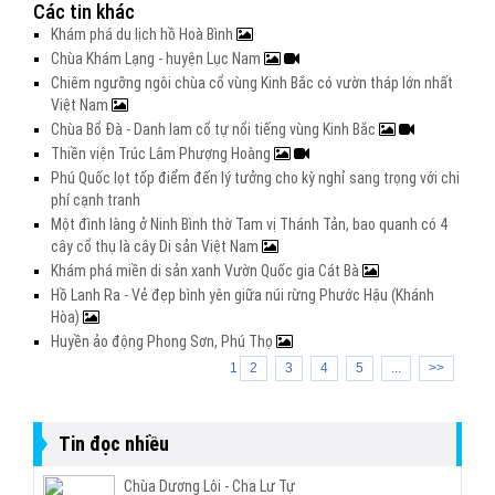
Các tin khác
Khám phá du lịch hồ Hoà Bình
Chùa Khám Lạng - huyện Lục Nam
Chiêm ngưỡng ngôi chùa cổ vùng Kinh Bắc có vườn tháp lớn nhất
Việt Nam
Chùa Bổ Đà - Danh lam cổ tự nổi tiếng vùng Kinh Bắc
Thiền viện Trúc Lâm Phượng Hoàng
Phú Quốc lọt tốp điểm đến lý tưởng cho kỳ nghỉ sang trọng với chi
phí cạnh tranh
Một đình làng ở Ninh Bình thờ Tam vị Thánh Tản, bao quanh có 4
cây cổ thụ là cây Di sản Việt Nam
Khám phá miền di sản xanh Vườn Quốc gia Cát Bà
Hồ Lanh Ra - Vẻ đẹp bình yên giữa núi rừng Phước Hậu (Khánh
Hòa)
Huyền ảo động Phong Sơn, Phú Thọ
1
2
3
4
5
...
>>
Tin đọc nhiều
Chùa Dương Lôi - Cha Lư Tự