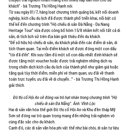
chuyện trải nghiệm nhằm mang đến nhiều hấp dẫn hơn cho du
khách” - bà Trương Thị Hồng Hạnh nói.
Từ sau ngày 01/7, hàng loạt chương trình quảng bá, kết nối doanh
nghiệp, kích cầu du lịch đã được thành phố triển khai, nổi bật có
thể kể đến chương trình “Hộ chiếu di sản Đà Nẵng - Da Nang
Heritage Tour” vừa được công bố hôm 15/8 nhằm kết nối tất cả di
sản, di tích lịch sử trên địa bàn giới thiệu đến du khách.
“Để sở hữu hộ chiếu di sản, du khách phải đến các điểm di sản, di
tích tham quan. Tại mỗi điểm khách sẽ được đóng một con dấu
“tôi đã đến”. Khi sưu tầm đủ một số con dấu nhất định khách sẽ
được tặng một voucher hoặc được trải nghiệm những dịch vụ
trong chiến dịch kích cầu du lịch của thành phố như giảm giá hoặc
tặng quà tùy thời điểm; miễn phí vé tham quan; ưu đãi về thanh
toán trực tuyến; ưu đãi về di chuyển…” - bà Trương Thị Hồng Hạnh
giải thích.
Đô thị cổ Hội An sẽ đóng vai trò hạt nhân trong chương trình "Hộ
chiếu di sản Đà Nẵng". Ảnh: Vĩnh Lộc
Hai di sản văn hóa thế giới Đô thị cổ Hội An và Khu đền tháp Mỹ
Sơn sẽ đóng vai trò quan trọng mang đến những trải nghiệm vô
cùng đặc sắc cho du khách.
Cạnh đó, các di sản văn hóa phi vật thể như bài chòi, di sản tư liệu