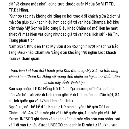
đã "về chung một nhà", cùng trực thuộc quản lý của Sở VHTTDL
TP.Đà Nẵng.
“Sự hợp tác này không chỉ tăng cơ hội trao đổi khách giữa 2 đơn vị
mà còn giúp du khách hiểu hơn các giá trị văn hóa Champa, bởi khu
đền tháp Mỹ Sơn và Bảo tàng Điêu khắc Chăm có mối liên hệ mật
thiết về mặt hiện vật cũng như các giá trị văn hóa, lịch sử” - bà Thu
Trang phân tích.
Năm 2024, Khu đền tháp Mỹ Sơn đón 450 nghìn lượt khách và Bảo
tàng Điêu khắc Chăm Đà Nẵng đón khoảng 190 nghìn lượt khách
mua vé tham quan.
Việc liên kết trao đổi khách giữa Khu đền tháp Mỹ Sơn và Bảo tàng
Điêu khắc Chăm Đà Nẵng sẽ mang đến nhiều cơ hội cho 2 điểm đến
di sản này. Ảnh: Vĩnh Lộc
Sau sáp nhập, TP.Đà Nẵng trở thành địa phương sở hữu nhiều di
sản văn hóa với 565 di tích (bao gồm 6 di tích quốc gia đặc biệt, 84
di tích quốc gia và 475 di tích cấp tỉnh).
Ngoài ra, có thể kể đến Khu dự trữ sinh quyển thế giới Cù Lao
Chàm - Hội An; 28 di sản phi vật thể quốc gia; 1 di sản phi vật thể
được UNESCO ghi danh vào danh sách di sản văn hóa của nhân loại
và 1 di sản tư liệu được UNESCO ghi danh là Di sản tư liệu khu vực