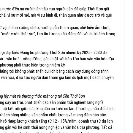
a nước đến nụ cười hiền hậu của người dân đã giúp Thới Sơn giữ
phải vì sự mới mẻ, mà vì sự bình dị, thân quen như được trở về quê
từ vận hành xuồng chèo, hướng dẫn tham quan, chế biến ẩm thực,
“miệt vườn thật sự”, tạo ấn tượng sâu đậm đối với du khách trong
i hội đại biểu Đảng bộ phường Thới Sơn nhiệm kỳ 2025 - 2030 đã
ái - văn hoá - cộng đồng, gắn chặt với bảo tồn bản sắc văn hóa địa
phương phải thực hiện trong nhiệm kỳ.
úng tôi không phát triển du lịch bằng cách xây dựng công trình
trị văn hóa, đào tạo người dân tham gia làm du lịch một cách chuyên
ng lấy mật và thưởng thức mật ong tại Cồn Thới Sơn
ng cây ăn trái, phát triển các sản phẩm trải nghiệm làng nghề
- bộ kết nối giữa các khu dân cư trên cù lao. Phường phấn đấu hình
du khách bằng những sản phẩm chất lượng và mang đậm bản sắc.
nh rõ ràng: lượng khách tăng từ 12 - 15%/năm, doanh thu từ du lịch
ưng gắn với hệ sinh thái nông nghiệp và văn hóa địa phương. Tất cả