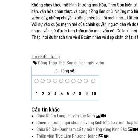
Không chạy theo mô hình thương mại hóa, Thới Sơn kiên trì v
bản, văn hóa chân thực và cộng đồng làm chủ. Những mô hình
vườn cây, những chuyến xuồng chèo len lỏi rạch nhỏ… tất cả
Với sự vào cuộc mạnh mẽ của chính quyền, người dân và doa
nhưng vẫn giữ được tinh thần mộc mạc vốn có. Cù lao Thới 
Tháp, nơi du khách tìm về để cảm nhận vẻ đẹp chân thật, s
Trở về đầu trang
Đồng Tháp
Thới Sơn
du lịch miệt vườn
0
Tổng số:
1
2
3
4
5
6
7
8
9
10
Các tin khác
Chùa Khám Lạng - huyện Lục Nam
Chiêm ngưỡng ngôi chùa cổ vùng Kinh Bắc có vườn tháp l
Chùa Bổ Đà - Danh lam cổ tự nổi tiếng vùng Kinh Bắc
Thiền viện Trúc Lâm Phượng Hoàng