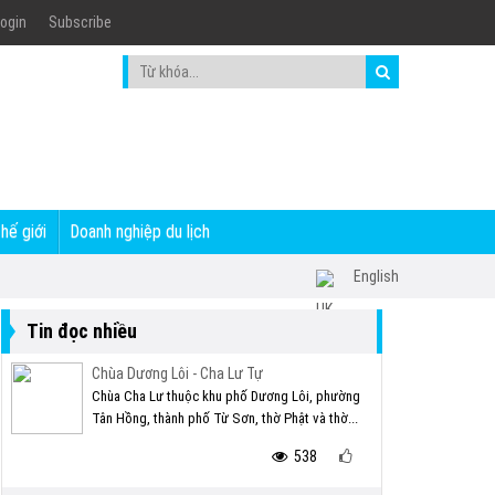
ogin
Subscribe
thế giới
Doanh nghiệp du lịch
English
Tin đọc nhiều
Chùa Dương Lôi - Cha Lư Tự
Chùa Cha Lư thuộc khu phố Dương Lôi, phường
Tân Hồng, thành phố Từ Sơn, thờ Phật và thờ...
538