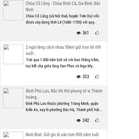
Chùa Cổ Lũng - Chùa Đình Cả, Gia Bình, Bắc
Ninh
Chùa Cổ Lũng (xã Nội Duệ, huyện Tiên Du) vốn
được xây dựng thời Lê (1680 -1705) với quy...
361
2 ngôi làng cách nhau 30km giữ trọn lời thề
suốt...
Trải qua 1.000 năm lịch sử với bao thăng trầm,
tục kết chạ giữa làng Vạn Phúc và Nga My...
353
Đình Phù Lưu, Bắc Hà thờ phụng tứ vị Thành
hoàng...
Đình Phù Lưu thuộc phường Tràng Minh, quận
Kiến An, nay là phường Bắc Hà, Thành phố Hải...
342
Ninh Bình: Giữ gìn di sản hơn 900 năm tuổi