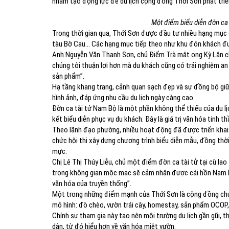
nhằm tạo động lực để du lịch cộng đồng Thới Sơn phát triển
Một điểm biểu diễn đờn ca 
Trong thời gian qua, Thới Sơn được đầu tư nhiều hạng mục 
tàu Bờ Cau… Các hạng mục tiếp theo như khu đón khách đườ
Anh Nguyễn Văn Thanh Sơn, chủ Điểm Trà mật ong Kỳ Lân ch
chúng tôi thuận lợi hơn mà du khách cũng có trải nghiệm an t
sản phẩm”.
Hạ tầng khang trang, cảnh quan sạch đẹp và sự đồng bộ giữ
hình ảnh, đáp ứng nhu cầu du lịch ngày càng cao.
Đờn ca tài tử Nam Bộ là một phần không thể thiếu của du lị
kết biểu diễn phục vụ du khách. Đây là giá trị văn hóa tinh 
Theo lãnh đạo phường, nhiều hoạt động đã được triển khai: 
chức hội thi xây dựng chương trình biểu diễn mẫu, đồng thời
mực.
Chị Lê Thị Thúy Liễu, chủ một điểm đờn ca tài tử tại cù lao
trong không gian mộc mạc sẽ cảm nhận được cái hồn Nam B
văn hóa của truyền thống”.
Một trong những điểm mạnh của Thới Sơn là cộng đồng chủ 
mô hình: đò chèo, vườn trái cây, homestay, sản phẩm OCOP
Chính sự tham gia này tạo nên môi trường du lịch gần gũi, t
dân, từ đó hiểu hơn về văn hóa miệt vườn.