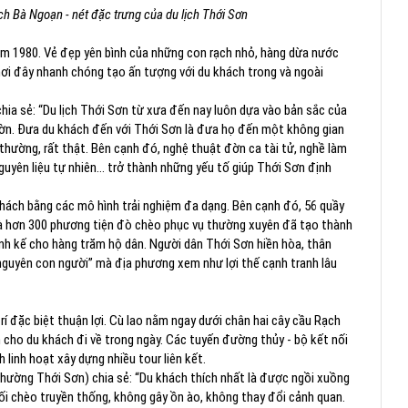
ch Bà Ngoạn - nét đặc trưng của du lịch Thới Sơn
năm 1980. Vẻ đẹp yên bình của những con rạch nhỏ, hàng dừa nước
nơi đây nhanh chóng tạo ấn tượng với du khách trong và ngoài
a sẻ: “Du lịch Thới Sơn từ xưa đến nay luôn dựa vào bản sắc của
ườn. Đưa du khách đến với Thới Sơn là đưa họ đến một không gian
thường, rất thật. Bên cạnh đó, nghệ thuật đờn ca tài tử, nghề làm
guyên liệu tự nhiên… trở thành những yếu tố giúp Thới Sơn định
khách bằng các mô hình trải nghiệm đa dạng. Bên cạnh đó, 56 quầy
à hơn 300 phương tiện đò chèo phục vụ thường xuyên đã tạo thành
sinh kế cho hàng trăm hộ dân. Người dân Thới Sơn hiền hòa, thân
ài nguyên con người” mà địa phương xem như lợi thế cạnh tranh lâu
rí đặc biệt thuận lợi. Cù lao nằm ngay dưới chân hai cây cầu Rạch
n cho du khách đi về trong ngày. Các tuyến đường thủy - bộ kết nối
 linh hoạt xây dựng nhiều tour liên kết.
hường Thới Sơn) chia sẻ: “Du khách thích nhất là được ngồi xuồng
 lối chèo truyền thống, không gây ồn ào, không thay đổi cảnh quan.