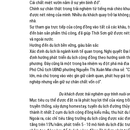
Cái chất miệt vườn nằm ở sự yên bình đó”.
Chính sự chân thật trong trải nghiệm từ tiếng mái chèo khu
được nét riêng của mình. Nhiều du khách quay trở lại không 
nhà.
Sự tham gia trực tiếp của cộng đồng vào tất cả các khâu, 
đến bán sản phẩm thủ công, đã giúp Thới Sơn giữ được nét 
và ngoài nước.
Hướng đến du lịch bền vững, giàu bản sắc
Xác định du lịch là ngành kinh tế quan trọng, Nghị quyết Đạ
định hướng phát triển du lịch cộng đồng theo hướng sinh th
phương. Đây cũng là một trong ba nhiệm vụ đột phá mà địa 
Phó Chủ tịch UBND phường Nguyễn Thị Xuân Mai chia sẻ: “Ch
lớn, mà chú trọng vào việc gìn giữ cảnh quan, phát huy giá 
nghiệp nhưng vẫn giữ sự chân chất vốn có”.
Du khách được trải nghiệm quy trình nuôi o
Mục tiêu cụ thể được đặt ra là phát huy lợi thế của vùng trồ
truyền thống, xây dựng homestay, tuyến du lịch đường thủy 
thành ít nhất 2 cụm du lịch cộng đồng kiểu mẫu, thu hút 
Ngoài ra, các chỉ tiêu tăng trưởng du lịch cũng được xác đị
tăng trên 15%/năm; phát triển 5 - 10 mô hình du lịch đặc tr