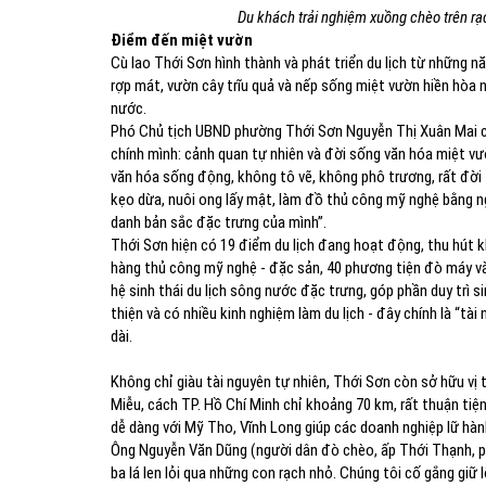
Du khách trải nghiệm xuồng chèo trên rạ
Điểm đến miệt vườn
Cù lao Thới Sơn hình thành và phát triển du lịch từ những 
rợp mát, vườn cây trĩu quả và nếp sống miệt vườn hiền hòa 
nước.
Phó Chủ tịch UBND phường Thới Sơn Nguyễn Thị Xuân Mai chi
chính mình: cảnh quan tự nhiên và đời sống văn hóa miệt v
văn hóa sống động, không tô vẽ, không phô trương, rất đời 
kẹo dừa, nuôi ong lấy mật, làm đồ thủ công mỹ nghệ bằng n
danh bản sắc đặc trưng của mình”.
Thới Sơn hiện có 19 điểm du lịch đang hoạt động, thu hút 
hàng thủ công mỹ nghệ - đặc sản, 40 phương tiện đò máy v
hệ sinh thái du lịch sông nước đặc trưng, góp phần duy trì 
thiện và có nhiều kinh nghiệm làm du lịch - đây chính là “t
dài.
Không chỉ giàu tài nguyên tự nhiên, Thới Sơn còn sở hữu vị t
Miễu, cách TP. Hồ Chí Minh chỉ khoảng 70 km, rất thuận tiệ
dễ dàng với Mỹ Tho, Vĩnh Long giúp các doanh nghiệp lữ hành
Ông Nguyễn Văn Dũng (người dân đò chèo, ấp Thới Thạnh, p
ba lá len lỏi qua những con rạch nhỏ. Chúng tôi cố gắng giữ