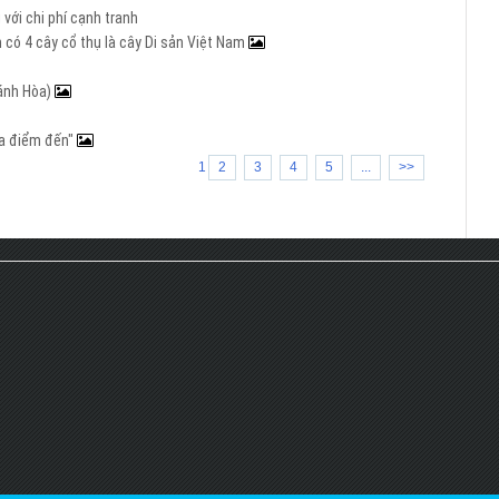
với chi phí cạnh tranh
 có 4 cây cổ thụ là cây Di sản Việt Nam
hánh Hòa)
 ba điểm đến"
1
2
3
4
5
...
>>