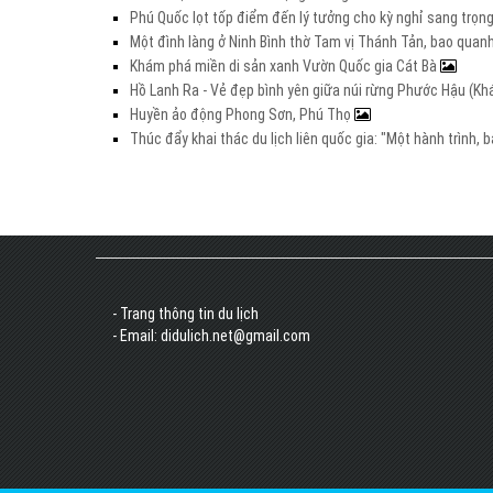
Phú Quốc lọt tốp điểm đến lý tưởng cho kỳ nghỉ sang trọng 
Một đình làng ở Ninh Bình thờ Tam vị Thánh Tản, bao quanh
Khám phá miền di sản xanh Vườn Quốc gia Cát Bà
Hồ Lanh Ra - Vẻ đẹp bình yên giữa núi rừng Phước Hậu (K
Huyền ảo động Phong Sơn, Phú Thọ
Thúc đẩy khai thác du lịch liên quốc gia: "Một hành trình,
- Trang thông tin du lịch
- Email: didulich.net@gmail.com