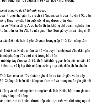
 bền vững, hài hòa giữa kinh tế - văn hóa - môi trường.
tài tử phục vụ du khách trên cù lao
quan trọng như giàn hoa rạch Bà Ngoạn, cảnh quan tuyến 94C, cầu
ng thủy hay cầu tàu cuối cồn đang được triển khai.
ia sẻ: “Khi hạ tầng được hoàn thiện, không chỉ doanh nghiệp như
oàn, tiện lợi. Sự đầu tư này giúp Thới Sơn giữ uy tín và nâng chất
a các điểm du lịch là yếu tố quan trọng giúp Thới Sơn nâng tầm
ch Thới Sơn. Nhiều nhóm tài tử vẫn duy trì sinh hoạt đều đặn, gắn
thần mà phường đặc biệt chú trọng bảo tồn.
mở lớp dạy đờn ca tài tử, thiết kế không gian biểu diễn chuẩn, tổ
 kiểm tra, xử lý kịp thời những trường hợp biểu diễn thiếu chuẩn
 Thới Sơn chia sẻ: “Du khách nghe đờn ca tài tử giữa vườn cây,
ộ. Chúng tôi biểu diễn bằng sự đam mê và mong muốn gìn giữ nét
động và có kinh nghiệm trong làm du lịch. Nhiều hộ tham gia các
, quầy hàng thủ công…
hân thiện, nơi du khách được tiếp xúc trực tiếp với đời sống người