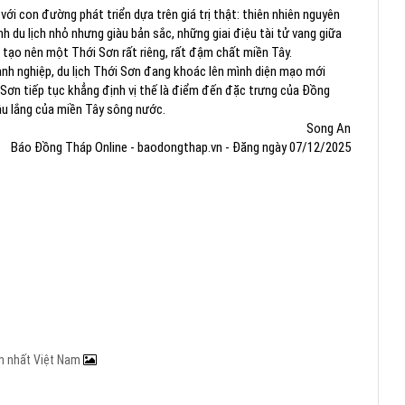
ới con đường phát triển dựa trên giá trị thật: thiên nhiên nguyên
 du lịch nhỏ nhưng giàu bản sắc, những giai điệu tài tử vang giữa
 tạo nên một Thới Sơn rất riêng, rất đậm chất miền Tây.
nh nghiệp, du lịch Thới Sơn đang khoác lên mình diện mạo mới
Sơn tiếp tục khẳng định vị thế là điểm đến đặc trưng của Đồng
âu lắng của miền Tây sông nước.
Song An
Báo Đồng Tháp Online - baodongthap.vn - Đăng ngày 07/12/2025
ớn nhất Việt Nam