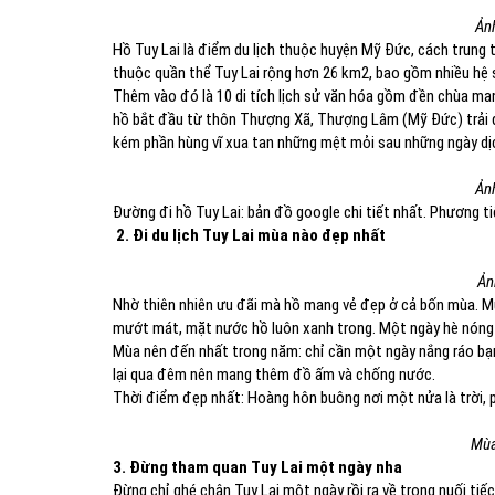
Ảnh
Hồ Tuy Lai là điểm du lịch thuộc huyện Mỹ Đức, cách trun
thuộc quần thể Tuy Lai rộng hơn 26 km2, bao gồm nhiều hệ s
Thêm vào đó là 10 di tích lịch sử văn hóa gồm đền chùa ma
hồ bắt đầu từ thôn Thượng Xã, Thượng Lâm (Mỹ Đức) trải d
kém phần hùng vĩ xua tan những mệt mỏi sau những ngày dịc
Ảnh
Đường đi hồ Tuy Lai: bản đồ google chi tiết nhất. Phương ti
2. Đi du lịch Tuy Lai mùa nào đẹp nhất
Ảnh
Nhờ thiên nhiên ưu đãi mà hồ mang vẻ đẹp ở cả bốn mùa. M
mướt mát, mặt nước hồ luôn xanh trong. Một ngày hè nóng nự
Mùa nên đến nhất trong năm: chỉ cần một ngày nắng ráo bạn 
lại qua đêm nên mang thêm đồ ấm và chống nước.
Thời điểm đẹp nhất: Hoàng hôn buông nơi một nửa là trời, 
Mùa
3. Đừng tham quan Tuy Lai một ngày nha
Đừng chỉ ghé chân Tuy Lai một ngày rồi ra về trong nuối tiếc