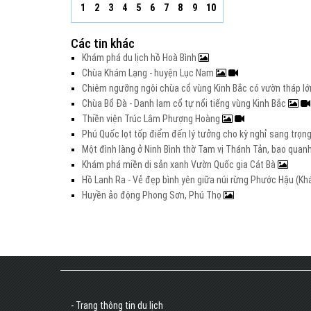
1
2
3
4
5
6
7
8
9
10
Các tin khác
Khám phá du lịch hồ Hoà Bình
Chùa Khám Lạng - huyện Lục Nam
Chiêm ngưỡng ngôi chùa cổ vùng Kinh Bắc có vườn tháp l
Chùa Bổ Đà - Danh lam cổ tự nổi tiếng vùng Kinh Bắc
Thiền viện Trúc Lâm Phượng Hoàng
Phú Quốc lọt tốp điểm đến lý tưởng cho kỳ nghỉ sang trọng 
Một đình làng ở Ninh Bình thờ Tam vị Thánh Tản, bao quanh
Khám phá miền di sản xanh Vườn Quốc gia Cát Bà
Hồ Lanh Ra - Vẻ đẹp bình yên giữa núi rừng Phước Hậu (K
Huyền ảo động Phong Sơn, Phú Thọ
- Trang thông tin du lịch