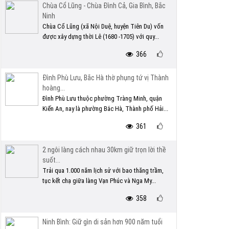
Chùa Cổ Lũng - Chùa Đình Cả, Gia Bình, Bắc
Ninh
Chùa Cổ Lũng (xã Nội Duệ, huyện Tiên Du) vốn
được xây dựng thời Lê (1680 -1705) với quy...
366
Đình Phù Lưu, Bắc Hà thờ phụng tứ vị Thành
hoàng...
Đình Phù Lưu thuộc phường Tràng Minh, quận
Kiến An, nay là phường Bắc Hà, Thành phố Hải...
361
2 ngôi làng cách nhau 30km giữ trọn lời thề
suốt...
Trải qua 1.000 năm lịch sử với bao thăng trầm,
tục kết chạ giữa làng Vạn Phúc và Nga My...
358
Ninh Bình: Giữ gìn di sản hơn 900 năm tuổi