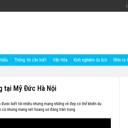
L
chiếu
Thông tin cần biết
Văn Hóa
Kinh nghiệm du lịch
Nhìn ra 
ng tại Mỹ Đức Hà Nội
a được biết tới nhiều nhưng mang những vẻ đẹp có thể khiến du
n có nhưng mang nét hoang sơ đáng trân trọng.