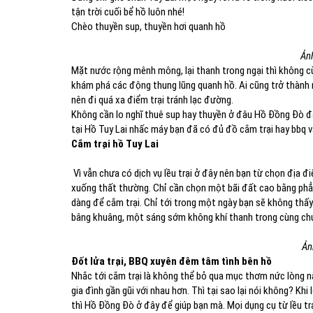
tận trời cuối bể hồ luôn nhé!
Chèo thuyền sup, thuyền hơi quanh hồ
Ảnh
Mặt nước rộng mênh mông, lại thanh trong ngại thì không 
khám phá các động thung lũng quanh hồ. Ai cũng trở thành 
nên đi quá xa điểm trại tránh lạc đường.
Không cần lo nghĩ thuê sup hay thuyền ở đâu Hồ Đồng Đò đ
tại Hồ Tuy Lai nhấc máy bạn đã có đủ đồ cắm trại hay bbq v
Cắm trại hồ Tuy Lai
Vì vẫn chưa có dịch vụ lều trại ở đây nên bạn từ chọn địa 
xuống thất thường. Chỉ cần chọn một bãi đất cao bằng phẳn
dàng để cắm trại. Chỉ tới trong một ngày bạn sẽ không thấ
bâng khuâng, một sáng sớm không khí thanh trong cùng chú
Ảnh
Đốt lửa trại, BBQ xuyên đêm tâm tình bên hồ
Nhắc tới cắm trại là không thể bỏ qua mục thơm nức lòng 
gia đình gần gũi với nhau hơn. Thì tại sao lại nói không? Kh
thì Hồ Đồng Đò ở đây để giúp bạn mà. Mọi dụng cụ từ lều tr