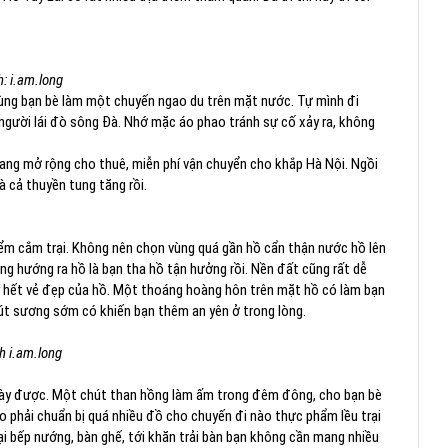
: i.am.long
cùng bạn bè làm một chuyến ngao du trên mặt nước. Tự mình đi
người lái đò sông Đà. Nhớ mặc áo phao tránh sự cố xảy ra, không
ang mở rộng cho thuê, miễn phí vận chuyển cho khắp Hà Nội. Ngồi
à cả thuyền tung tăng rồi.
điểm cắm trại. Không nên chọn vùng quá gần hồ cẩn thận nước hồ lên
g hướng ra hồ là bạn tha hồ tận hưởng rồi. Nền đất cũng rất dễ
y hết vẻ đẹp của hồ. Một thoáng hoàng hôn trên mặt hồ có làm bạn
t sương sớm có khiến bạn thêm an yên ở trong lòng.
 i.am.long
này được. Một chút than hồng làm ấm trong đêm đông, cho bạn bè
i lo phải chuẩn bị quá nhiều đồ cho chuyến đi nào thực phẩm lều trại
ại bếp nướng, bàn ghế, tới khăn trải bàn bạn không cần mang nhiều