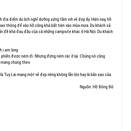
địa điểm du lịch nghỉ dưỡng xứng tầm với vẻ đẹp ấy. Hiện nay, hồ
 Giao thông để vào hồ cũng khá bất tiện vào mùa mưa. Du khách xả
 vấn đề khá đau đầu của cả những campsite khác ở Hà Nội. Du khách
h i.am.long
ộn phiền được ném đi. Nhưng đừng ném rác ở lại. Chúng nó cũng
 mang chúng theo.
là Tuy Lai mang một vẻ đẹp riêng không lẫn lộn hay là bản sao của
Nguồn: Hồ Đông Đô