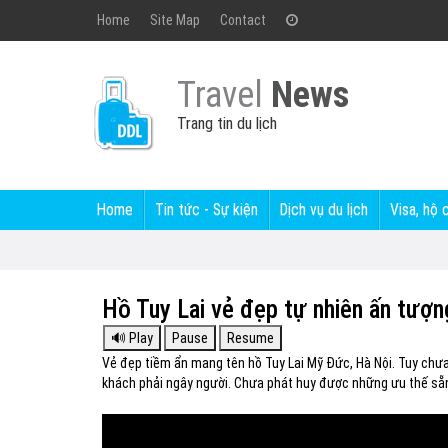
Home
Site Map
Contact
Travel
News
Trang tin du lịch
Home
Tin tức - Sự kiện
Dịch vụ du lịch
Visa, hộ 
Hồ Tuy Lai vẻ đẹp tự nhiên ấn tượ
Vẻ đẹp tiềm ẩn mang tên hồ Tuy Lai Mỹ Đức, Hà Nội. Tuy chư
khách phải ngây người. Chưa phát huy được những ưu thế sẵ