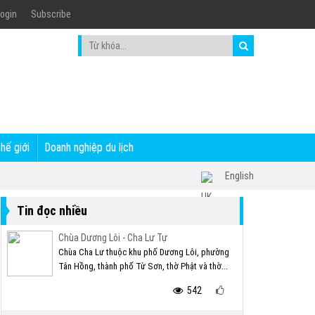
ogin
Subscribe
thế giới
Doanh nghiệp du lịch
English
Tin đọc nhiều
Chùa Dương Lôi - Cha Lư Tự
Chùa Cha Lư thuộc khu phố Dương Lôi, phường
Tân Hồng, thành phố Từ Sơn, thờ Phật và thờ...
542