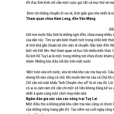
đồ đạc lỉnh kỉnh chỉ cần một cuộc gọi tất cả mọi thứ sẽ ma
Đem tới những chuyến đi vui vẻ, đơn giản gọn nhẹ nhất là n
Tham quan chùa Hàm Long, đền Vân Mộng
Đền
Giữ non nước hữu tình là những ngôi đền, chùa mang nhiều sự
của dân tộc. Tìm sự yên bình thanh tịch trong chốn linh thi
di tích khá gần thuận lợi cho việc di chuyển. Đặc biệt đền 
biệt với đất liền. Nơi tham quan và học hỏi nhiều kiến thức t
Du lịch hồ Tuy Lai là một trong những nơi chưa được khám 
nhiên. Những hòn đảo nổi lên trên mặt nước.
Một môn vừa ích nước, vừa lợi nhà như các mẹ hay nói. Câu 
nhưng hồ nào cũng có chủ. Khi muốn liên hệ câu cá Chủ hồ 
Chỉ cần nói mật khẩu “Anh Chuyên cho số” là vô câu rồi. L
có ai ra càm ràm chỉ cần chi một số tiền không đáng kể so 
nhất à quên cùng một chút may mắn nữa.
Ngắm đàn gia xúc của các nông trại Tuy Lai
Một điều thú vị không phải khu cắm trại nào cũng có được l
của những nông trang gần đó. Tạo niềm vui cuối ngày cùng n