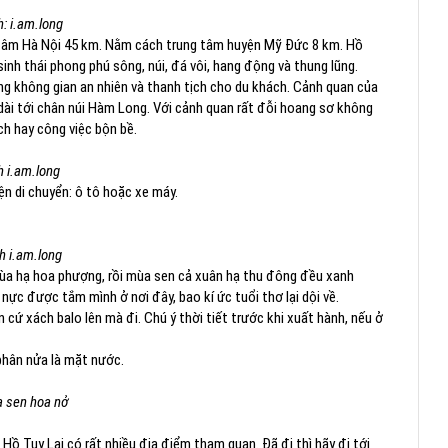
: i.am.long
g tâm Hà Nội 45 km. Nằm cách trung tâm huyện Mỹ Đức 8 km. Hồ
inh thái phong phú sông, núi, đá vôi, hang động và thung lũng.
ng không gian an nhiên và thanh tịch cho du khách. Cảnh quan của
ài tới chân núi Hàm Long. Với cảnh quan rất đỗi hoang sơ không
h hay công việc bộn bề.
 i.am.long
ện di chuyển: ô tô hoặc xe máy.
 i.am.long
ùa hạ hoa phượng, rồi mùa sen cả xuân hạ thu đông đều xanh
c được tắm mình ở nơi đây, bao kí ức tuổi thơ lại dội về.
cứ xách balo lên mà đi. Chú ý thời tiết trước khi xuất hành, nếu ở
phân nửa là mặt nước.
 sen hoa nở
 Hồ Tuy Lai có rất nhiều địa điểm tham quan. Đã đi thì hãy đi tới