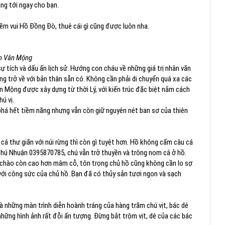
ng tới ngay cho bạn.
iềm vui Hồ Đồng Đò, thuê cái gì cũng được luôn nha.
 Vân Mộng
 tích và dấu ấn lịch sử. Hướng con cháu về những giá trị nhân văn
êng trở về với bản thân sẵn có. Không cần phải di chuyển quá xa các
Vân Mộng được xây dựng từ thời Lý, với kiến trúc đặc biệt nằm cách
hú vị.
phá hết tiềm năng nhưng vẫn còn giữ nguyên nét ban sơ của thiên
cá thư giãn với núi rừng thì còn gì tuyệt hơn. Hồ không cấm câu cá
chú Nhuận 0395870785, chú vẫn trở thuyền và trông nom cá ở hồ.
ời chào còn cao hơn mâm cỗ, tôn trọng chủ hồ cũng không cần lo sợ
với công sức của chủ hồ. Bạn đã có thủy sản tươi ngon và sạch
à những màn trình diễn hoành tráng của hàng trăm chú vịt, bác dê
hững hình ảnh rất đỗi ấn tượng. Đừng bắt trộm vịt, dê của các bác