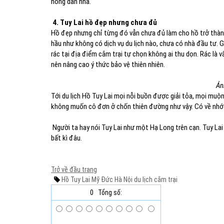
nông dân nha.
4. Tuy Lai hồ đẹp nhưng chưa đủ
Hồ đẹp nhưng chỉ từng đó vẫn chưa đủ làm cho hồ trở thành 
hầu như không có dịch vụ du lịch nào, chưa có nhà đầu tư.
rác tại địa điểm cắm trại tự chọn không ai thu dọn. Rác là
nên nâng cao ý thức bảo vệ thiên nhiên.
Ản
Tới du lịch Hồ Tuy Lai mọi nỗi buồn được giải tỏa, mọi mu
không muốn cô đơn ở chốn thiên đường như vậy. Có về nhớ
Người ta hay nói Tuy Lai như một Hạ Long trên cạn. Tuy Lai 
bất kì đâu.
Trở về đầu trang
Hồ Tuy Lai
Mỹ Đức
Hà Nội
du lịch
cắm trại
0
Tổng số: