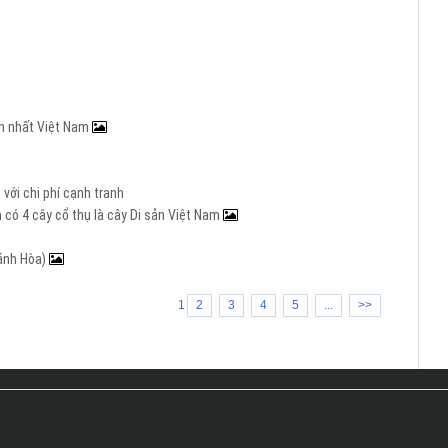
ớn nhất Việt Nam
với chi phí cạnh tranh
 có 4 cây cổ thụ là cây Di sản Việt Nam
hánh Hòa)
1
2
3
4
5
...
>>