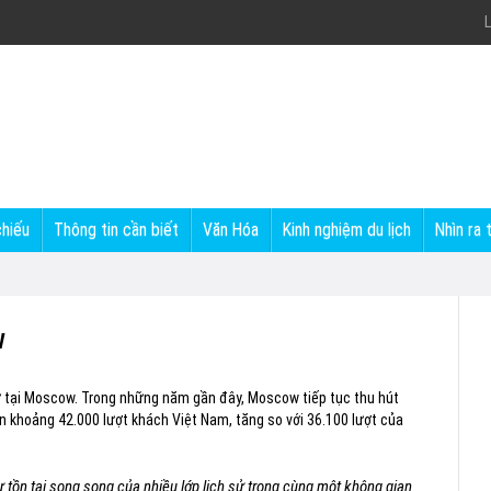
L
chiếu
Thông tin cần biết
Văn Hóa
Kinh nghiệm du lịch
Nhìn ra 
w
ử tại Moscow. Trong những năm gần đây, Moscow tiếp tục thu hút
 khoảng 42.000 lượt khách Việt Nam, tăng so với 36.100 lượt của
 tồn tại song song của nhiều lớp lịch sử trong cùng một không gian.