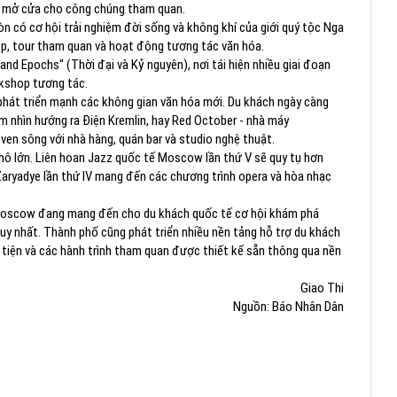
iện mở cửa cho công chúng tham quan.
n có cơ hội trải nghiệm đời sống và không khí của giới quý tộc Nga
op, tour tham quan và hoạt động tương tác văn hóa.
and Epochs" (Thời đại và Kỷ nguyên), nơi tái hiện nhiều giai đoạn
orkshop tương tác.
 phát triển mạnh các không gian văn hóa mới. Du khách ngày càng
ầm nhìn hướng ra Điện Kremlin, hay Red October - nhà máy
en sông với nhà hàng, quán bar và studio nghệ thuật.
mô lớn. Liên hoan Jazz quốc tế Moscow lần thứ V sẽ quy tụ hơn
Zaryadye lần thứ IV mang đến các chương trình opera và hòa nhạc
i, Moscow đang mang đến cho du khách quốc tế cơ hội khám phá
duy nhất. Thành phố cũng phát triển nhiều nền tảng hỗ trợ du khách
 tiện và các hành trình tham quan được thiết kế sẵn thông qua nền
Giao Thi
Nguồn: Báo Nhân Dân