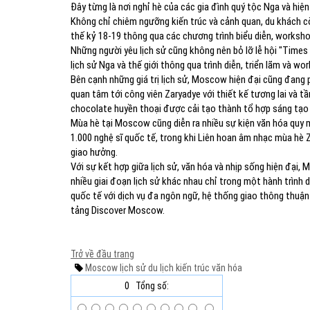
Đây từng là nơi nghỉ hè của các gia đình quý tộc Nga và h
Không chỉ chiêm ngưỡng kiến trúc và cảnh quan, du khách cò
thế kỷ 18-19 thông qua các chương trình biểu diễn, worksh
Những người yêu lịch sử cũng không nên bỏ lỡ lễ hội "Times 
lịch sử Nga và thế giới thông qua trình diễn, triển lãm và w
Bên cạnh những giá trị lịch sử, Moscow hiện đại cũng đang
quan tâm tới công viên Zaryadye với thiết kế tương lai và t
chocolate huyền thoại được cải tạo thành tổ hợp sáng tạo v
Mùa hè tại Moscow cũng diễn ra nhiều sự kiện văn hóa quy 
1.000 nghệ sĩ quốc tế, trong khi Liên hoan âm nhạc mùa hè 
giao hưởng.
Với sự kết hợp giữa lịch sử, văn hóa và nhịp sống hiện đạ
nhiều giai đoạn lịch sử khác nhau chỉ trong một hành trình 
quốc tế với dịch vụ đa ngôn ngữ, hệ thống giao thông thuận
tảng Discover Moscow.
Trở về đầu trang
Moscow
lịch sử
du lịch
kiến trúc
văn hóa
0
Tổng số: