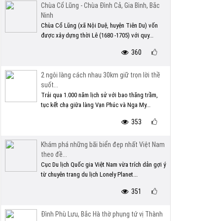
Chùa Cổ Lũng - Chùa Đình Cả, Gia Bình, Bắc
Ninh
Chùa Cổ Lũng (xã Nội Duệ, huyện Tiên Du) vốn
được xây dựng thời Lê (1680 -1705) với quy...
360
2 ngôi làng cách nhau 30km giữ trọn lời thề
suốt...
Trải qua 1.000 năm lịch sử với bao thăng trầm,
tục kết chạ giữa làng Vạn Phúc và Nga My...
353
Khám phá những bãi biển đẹp nhất Việt Nam
theo đề...
Cục Du lịch Quốc gia Việt Nam vừa trích dẫn gợi ý
từ chuyên trang du lịch Lonely Planet...
351
Đình Phù Lưu, Bắc Hà thờ phụng tứ vị Thành