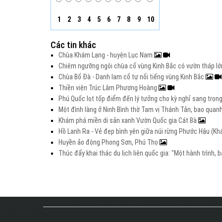
1
2
3
4
5
6
7
8
9
10
Các tin khác
Chùa Khám Lạng - huyện Lục Nam
Chiêm ngưỡng ngôi chùa cổ vùng Kinh Bắc có vườn tháp l
Chùa Bổ Đà - Danh lam cổ tự nổi tiếng vùng Kinh Bắc
Thiền viện Trúc Lâm Phượng Hoàng
Phú Quốc lọt tốp điểm đến lý tưởng cho kỳ nghỉ sang trọng 
Một đình làng ở Ninh Bình thờ Tam vị Thánh Tản, bao quanh
Khám phá miền di sản xanh Vườn Quốc gia Cát Bà
Hồ Lanh Ra - Vẻ đẹp bình yên giữa núi rừng Phước Hậu (K
Huyền ảo động Phong Sơn, Phú Thọ
Thúc đẩy khai thác du lịch liên quốc gia: "Một hành trình,