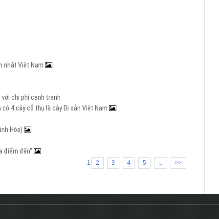
ớn nhất Việt Nam
với chi phí cạnh tranh
 có 4 cây cổ thụ là cây Di sản Việt Nam
hánh Hòa)
 ba điểm đến"
1
2
3
4
5
...
>>