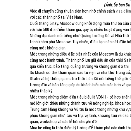
(Ảnh: Ủy ban Du
Việc di chuyển cũng thuận tiện hơn nhờ chính sách
visa điện
với các thành phố tại Việt Nam.
Cuối tháng 5 này, Moscow cũng khởi động mùa thứ ba của 
với hơn 500 địa điểm tham gia, quy tụ nhiều hoạt động văn 
Những địa danh nổi tiếng như
Quảng trường Đỏ
và Nhà thờ T
trình khám phá Moscow. Tuy nhiên, điều tạo nên nét đặc biệ
cùng một không gian.
Một trong những điều đặc biệt nhất của Moscow là du khách 
cùng một hành trình. Thành phố lưu giữ dấu ấn của thời Sa 
qua kiến trúc, bảo tàng, quảng trường và không gian đô thị.
Du khách có thể tham quan các tu viện và nhà thờ Trung cổ
Stalin và hệ thống ga metro thời Liên Xô nổi tiếng thế giới. C
tượng đài và bảo tàng giúp du khách hiểu sâu sắc hơn về gia
nhiều thập kỷ.
Một trong những điểm đến tiêu biểu là VDNH - tổ hợp triển 
mô lớn giới thiệu những thành tựu về nông nghiệp, khoa học 
Trung tâm Hàng không và Vũ trụ là một trong những khu vực t
phục không gian như: tàu vũ trụ, vệ tinh, khoang tàu và các t
quan, workshop và các lễ hội chuyên đề.
Mùa hè cũng là thời điểm lý tưởng để khám phá các dinh t