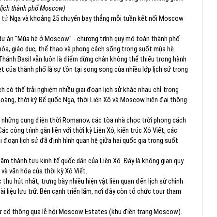
 lịch thành phố Moscow)
 tử
Nga và khoảng 25 chuyến bay thẳng mỗi tuần kết nối Moscow
dự án "Mùa hè ở Moscow" - chương trình quy mô toàn thành phố
hóa, giáo dục, thể thao và phong cách sống trong suốt mùa hè.
hánh Basil vẫn luôn là điểm dừng chân không thể thiếu trong hành
t của thành phố là sự tồn tại song song của nhiều lớp lịch sử trong
có thể trải nghiệm nhiều giai đoạn lịch sử khác nhau chỉ trong
hoàng, thời kỳ Đế quốc Nga, thời Liên Xô và Moscow hiện đại thông
, những cung điện thời Romanov, các tòa nhà chọc trời phong cách
ác công trình gắn liền với thời kỳ Liên Xô, kiến trúc Xô Viết, các
i đoạn lịch sử đã định hình quan hệ giữa hai quốc gia trong suốt
lãm thành tựu kinh tế quốc dân của Liên Xô. Đây là không gian quy
và văn hóa của thời kỳ Xô Viết.
hu hút nhất, trưng bày nhiều hiện vật liên quan đến lịch sử chinh
ài liệu lưu trữ. Bên cạnh triển lãm, nơi đây còn tổ chức tour tham
hự cổ thông qua lễ hội Moscow Estates (khu điền trang Moscow).