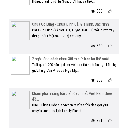
Hồng, thành phố Từ Sơn, thờ Phật và thờ...
536
Chùa Cổ Lũng - Chùa Đình Cả, Gia Bình, Bắc Ninh
Chùa Cổ Lũng (xã Nội Duệ, huyện Tiên Du) vốn được xây
dựng thời Lê (1680 -1705) với quy...
360
2 ngôi làng cách nhau 30km giữ trọn lời thề suốt...
Trải qua 1.000 năm lịch sử với bao thăng trầm, tục kết chạ
giữa làng Vạn Phúc và Nga My...
353
Khám phá những bãi biển đẹp nhất Việt Nam theo
đề...
Cục Du lịch Quốc gia Việt Nam vừa trích dẫn gợi ý từ
chuyên trang du lịch Lonely Planet...
351