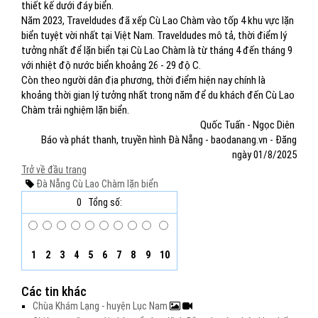
thiết kế dưới đáy biển.
Năm 2023, Traveldudes đã xếp Cù Lao Chàm vào tốp 4 khu vực lặn
biển tuyệt vời nhất tại Việt Nam. Traveldudes mô tả, thời điểm lý
tưởng nhất để lặn biển tại Cù Lao Chàm là từ tháng 4 đến tháng 9
với nhiệt độ nước biển khoảng 26 - 29 độ C.
Còn theo người dân địa phương, thời điểm hiện nay chính là
khoảng thời gian lý tưởng nhất trong năm để du khách đến Cù Lao
Chàm trải nghiệm lặn biển.
Quốc Tuấn - Ngọc Diên
Báo và phát thanh, truyền hình Đà Nẵng - baodanang.vn - Đăng
ngày 01/8/2025
Trở về đầu trang
Đà Nẵng
Cù Lao Chàm
lặn biển
0
Tổng số:
1
2
3
4
5
6
7
8
9
10
Các tin khác
Chùa Khám Lạng - huyện Lục Nam