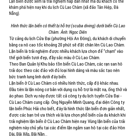
Lặn biển được xem là trải nghiệm hấp dẫn nhất mà du khách có thể
khám phá hiện nay khi du lịch Cù Lao Chàm (xã đảo Tân Hiệp, Đà
Nẵng).
Hình thức lặn biển có thiết bị hỗ trợ (scuba diving) dưới biển Cù Lao
Chàm. Ảnh: Ngọc Diên
Từ cảng du lịch Cửa Đại (phường Hội An Đông), du khách di chuyển
bằng ca nô cao tốc khoảng 20 phút sẽ đặt chân lên Cù Lao Chàm.
Lặn biển là trải nghiệm được nhiều khách lựa chọn để “chạm” vào
thế giới biển tươi đẹp, đầy sắc màu ở Cù Lao Chàm.
Theo Ban Quản lý Khu bảo tồn biển Cù Lao Chàm, các rạn san hô
trải dọc theo các đảo với đủ loại hình dáng và màu sắc tạo nên
bức tranh lung linh dưới đáy biển.
Lặn biển ở Cù Lao Chàm có nhiều hình thức, cấp độ khác nhau.
Đầu tiên là lặn nông cơ bản với dụng cụ hỗ trợ là mặt nạ, ống thở và
áo phao. Dịch vụ này được tất cả công ty du lịch tuyến Cửa Đại -
Cù Lao Chàm cung cấp. Ông Nguyễn Minh Quang, đại diện Công ty
lặn biển Phúc Hải cho biết, đây là hình thức lặn biển đơn giản nhất,
được các bạn trẻ ưa thích và là lựa chọn phổ biến của du khách khi
trải nghiệm lặn biển ở Cù Lao Chàm hiện nay. Vùng lặn biển của trải
nghiệm này chủ yếu tại các điểm lặn ngắm san hô tại các đảo Hòn
Dài, Bãi Xếp, Bãi Nần…