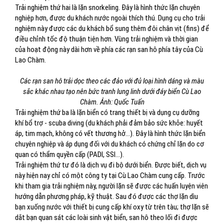
Trải nghiệm thứ hai là lặn snorkeling. Đây là hình thức lặn chuyên
nghiệp hơn, được du khách nước ngoài thích thú. Dụng cụ cho trải
nghiệm này được các du khách bổ sung thêm đôi chân vịt (fins) để
điều chỉnh tốc độ thuận tiện hơn. Vùng trải nghiệm và thời gian
của hoạt động này dài hơn về phía các rạn san hô phía tây của Cù
Lao Chàm.
Các rạn san hô trải dọc theo các đảo với đủ loại hình dáng và màu
sắc khác nhau tạo nên bức tranh lung linh dưới đáy biển Cù Lao
Chàm. Ảnh: Quốc Tuấn
Trải nghiệm thứ ba là lặn biển có trang thiết bị và dụng cụ dưỡng
khí bổ trợ - scuba diving (du khách phải đảm bảo sức khỏe: huyết
áp, tim mạch, không có vết thương hở…). Đây là hình thức lặn biển
chuyên nghiệp và áp dụng đối với du khách có chứng chỉ lặn do cơ
quan có thẩm quyền cấp (PADI, SSI…).
Trải nghiệm thứ tư đó là dịch vụ đi bộ dưới biển. Được biết, dịch vụ
này hiện nay chỉ có một công ty tại Cù Lao Chàm cung cấp. Trước
khi tham gia trải nghiệm này, người lặn sẽ được các huấn luyện viên
hướng dẫn phương pháp, kỹ thuật. Sau đó được các thợ lặn dìu
bạn xuống nước với thiết bị cung cấp khí oxy từ trên tàu; thợ lặn sẽ
dắt bạn quan sát các loài sinh vật biển, san hô theo lối đi được