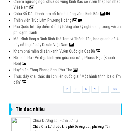
Chiêm ngưỡng ngôi chùa cổ vùng Kinh Bắc có vườn tháp lớn nhất
Việt Nam
Chùa Bổ Đà - Danh lam cổ tự nổi tiếng vùng Kinh Bắc
Thiền viện Trúc Lâm Phượng Hoàng
Phú Quốc lọt tốp điểm đến lý tưởng cho kỳ nghỉ sang trọng với chi
phí cạnh tranh
Một đình làng ở Ninh Bình thờ Tam vị Thánh Tản, bao quanh có 4
cây cổ thụ là cây Di sản Việt Nam
Khám phá miền di sản xanh Vườn Quốc gia Cát Bà
Hồ Lanh Ra - Vẻ đẹp bình yên giữa núi rừng Phước Hậu (Khánh
Hòa)
Huyền ảo động Phong Sơn, Phú Thọ
Thúc đẩy khai thác du lịch liên quốc gia: "Một hành trình, ba điểm
đến"
1
2
3
4
5
...
>>
Tin đọc nhiều
Chùa Dương Lôi - Cha Lư Tự
Chùa Cha Lư thuộc khu phố Dương Lôi, phường Tân