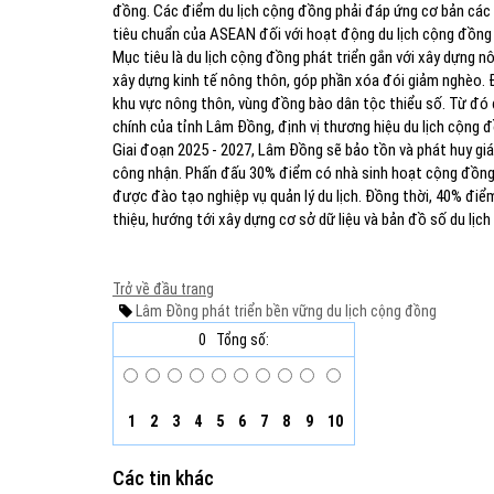
đồng. Các điểm du lịch cộng đồng phải đáp ứng cơ bản các
tiêu chuẩn của ASEAN đối với hoạt động du lịch cộng đồng 
Mục tiêu là du lịch cộng đồng phát triển gắn với xây dựng 
xây dựng kinh tế nông thôn, góp phần xóa đói giảm nghèo. Đ
khu vực nông thôn, vùng đồng bào dân tộc thiểu số. Từ đó 
chính của tỉnh Lâm Đồng, định vị thương hiệu du lịch cộng 
Giai đoạn 2025 - 2027, Lâm Đồng sẽ bảo tồn và phát huy giá
công nhận. Phấn đấu 30% điểm có nhà sinh hoạt cộng đồng 
được đào tạo nghiệp vụ quản lý du lịch. Đồng thời, 40% điể
thiệu, hướng tới xây dựng cơ sở dữ liệu và bản đồ số du lịc
Trở về đầu trang
Lâm Đồng
phát triển bền vững
du lịch cộng đồng
0
Tổng số:
1
2
3
4
5
6
7
8
9
10
Các tin khác