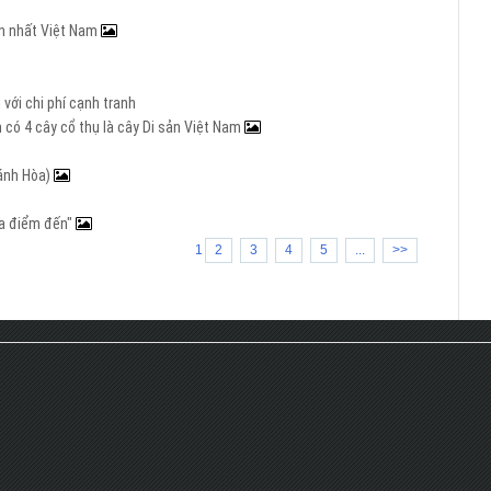
ớn nhất Việt Nam
với chi phí cạnh tranh
 có 4 cây cổ thụ là cây Di sản Việt Nam
hánh Hòa)
 ba điểm đến"
1
2
3
4
5
...
>>