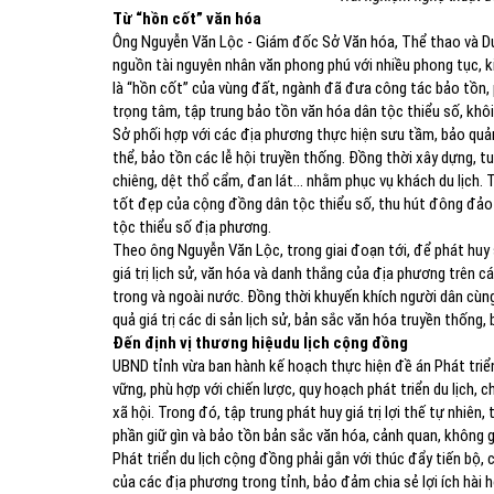
Từ “hồn cốt” văn hóa
Ông Nguyễn Văn Lộc - Giám đốc Sở Văn hóa, Thể thao và Du 
nguồn tài nguyên nhân văn phong phú với nhiều phong tục, ki
là “hồn cốt” của vùng đất, ngành đã đưa công tác bảo tồn, ph
trọng tâm, tập trung bảo tồn văn hóa dân tộc thiểu số, khôi 
Sở phối hợp với các địa phương thực hiện sưu tầm, bảo quản, 
thể, bảo tồn các lễ hội truyền thống. Đồng thời xây dựng, 
chiêng, dệt thổ cẩm, đan lát… nhằm phục vụ khách du lịch. T
tốt đẹp của cộng đồng dân tộc thiểu số, thu hút đông đảo 
tộc thiểu số địa phương.
Theo ông Nguyễn Văn Lộc, trong giai đoạn tới, để phát huy 
giá trị lịch sử, văn hóa và danh thắng của địa phương trên cá
trong và ngoài nước. Đồng thời khuyến khích người dân cùng
quả giá trị các di sản lịch sử, bản sắc văn hóa truyền thống
Đến định vị thương hiệudu lịch cộng đồng
UBND tỉnh vừa ban hành kế hoạch thực hiện đề án Phát triể
vững, phù hợp với chiến lược, quy hoạch phát triển du lịch, c
xã hội. Trong đó, tập trung phát huy giá trị lợi thế tự nhiên, 
phần giữ gìn và bảo tồn bản sắc văn hóa, cảnh quan, không g
Phát triển du lịch cộng đồng phải gắn với thúc đẩy tiến bộ,
của các địa phương trong tỉnh, bảo đảm chia sẻ lợi ích hài h