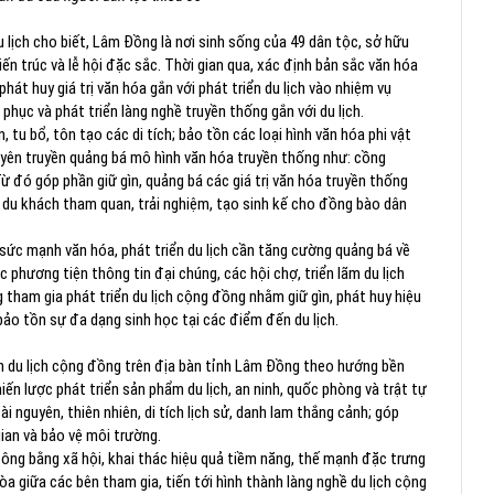
lịch cho biết, Lâm Đồng là nơi sinh sống của 49 dân tộc, sở hữu
ến trúc và lễ hội đặc sắc. Thời gian qua, xác định bản sắc văn hóa
át huy giá trị văn hóa gắn với phát triển du lịch vào nhiệm vụ
phục và phát triển làng nghề truyền thống gắn với du lịch.
tu bổ, tôn tạo các di tích; bảo tồn các loại hình văn hóa phi vật
tuyên truyền quảng bá mô hình văn hóa truyền thống như: cồng
ừ đó góp phần giữ gìn, quảng bá các giá trị văn hóa truyền thống
du khách tham quan, trải nghiệm, tạo sinh kế cho đồng bào dân
sức mạnh văn hóa, phát triển du lịch cần tăng cường quảng bá về
c phương tiện thông tin đại chúng, các hội chợ, triển lãm du lịch
 tham gia phát triển du lịch cộng đồng nhằm giữ gìn, phát huy hiệu
, bảo tồn sự đa dạng sinh học tại các điểm đến du lịch.
n du lịch cộng đồng trên địa bàn tỉnh Lâm Đồng theo hướng bền
hiến lược phát triển sản phẩm du lịch, an ninh, quốc phòng và trật tự
tài nguyên, thiên nhiên, di tích lịch sử, danh lam thắng cảnh; góp
ian và bảo vệ môi trường.
 công bằng xã hội, khai thác hiệu quả tiềm năng, thế mạnh đặc trưng
òa giữa các bên tham gia, tiến tới hình thành làng nghề du lịch cộng