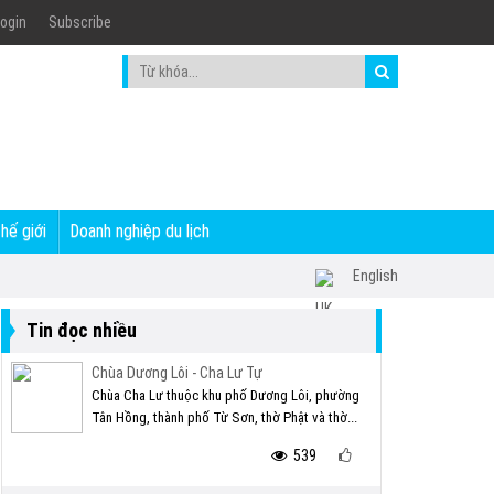
ogin
Subscribe
thế giới
Doanh nghiệp du lịch
English
Tin đọc nhiều
Chùa Dương Lôi - Cha Lư Tự
Chùa Cha Lư thuộc khu phố Dương Lôi, phường
Tân Hồng, thành phố Từ Sơn, thờ Phật và thờ...
539