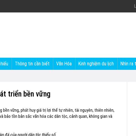
L
chiếu
Thông tin cần biết
Văn Hóa
Kinh nghiệm du lịch
Nhìn ra 
át triển bền vững
ền vững, phát huy giá trị lợi thế tự nhiên, tài nguyên, thiên nhiên,
 và bảo tồn bản sắc văn hóa các dân tộc, cảnh quan, không gian và
àn đá của người dân tộc thiểu số