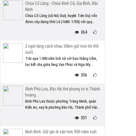
Chùa Cổ Lũng - Chùa Đình Cả, Gia Bình, Bắc
Ninh
Chùa Cổ Lũng (xã Nội Duệ, huyện Tiên Du) vốn
được xây dựng thời Lê (1680 -1705) với quy...
364
2 ngôi làng cách nhau 30km giữ trọn lời thề
suốt...
Trải qua 1.000 năm lịch sử với bao thăng trầm,
tục kết chạ giữa làng Vạn Phúc và Nga My...
356
Đình Phù Lưu, Bắc Hà thờ phụng tứ vị Thành
hoàng...
Đình Phù Lưu thuộc phường Tràng Minh, quận
Kiến An, nay là phường Bắc Hà, Thành phố Hải...
351
Ninh Bình: Giữ gìn di sản hơn 900 năm tuổi