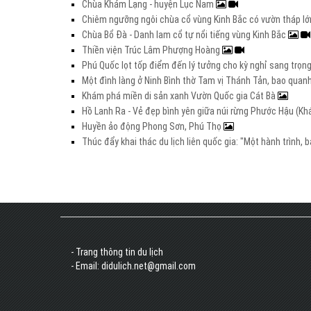
Chùa Khám Lạng - huyện Lục Nam
Chiêm ngưỡng ngôi chùa cổ vùng Kinh Bắc có vườn tháp l
Chùa Bổ Đà - Danh lam cổ tự nổi tiếng vùng Kinh Bắc
Thiền viện Trúc Lâm Phượng Hoàng
Phú Quốc lọt tốp điểm đến lý tưởng cho kỳ nghỉ sang trọng 
Một đình làng ở Ninh Bình thờ Tam vị Thánh Tản, bao quanh
Khám phá miền di sản xanh Vườn Quốc gia Cát Bà
Hồ Lanh Ra - Vẻ đẹp bình yên giữa núi rừng Phước Hậu (K
Huyền ảo động Phong Sơn, Phú Thọ
Thúc đẩy khai thác du lịch liên quốc gia: "Một hành trình,
- Trang thông tin du lịch
- Email: didulich.net@gmail.com