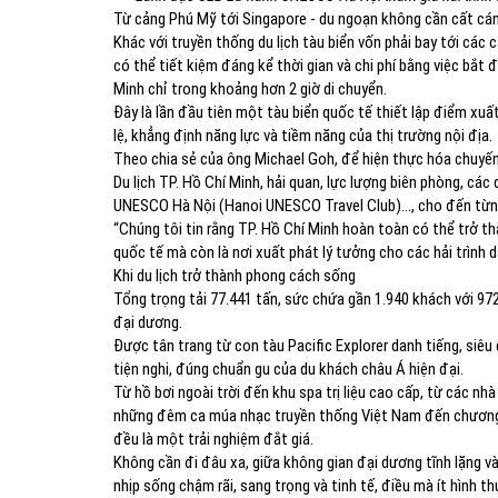
Từ cảng Phú Mỹ tới Singapore - du ngoạn không cần cất cá
Khác với truyền thống du lịch tàu biển vốn phải bay tới các
có thể tiết kiệm đáng kể thời gian và chi phí bằng việc bắt đ
Minh chỉ trong khoảng hơn 2 giờ di chuyển.
Đây là lần đầu tiên một tàu biển quốc tế thiết lập điểm xu
lệ, khẳng định năng lực và tiềm năng của thị trường nội địa.
Theo chia sẻ của ông Michael Goh, để hiện thực hóa chuyến
Du lịch TP. Hồ Chí Minh, hải quan, lực lượng biên phòng, cá
UNESCO Hà Nội (Hanoi UNESCO Travel Club)…, cho đến từng c
“Chúng tôi tin rằng TP. Hồ Chí Minh hoàn toàn có thể trở 
quốc tế mà còn là nơi xuất phát lý tưởng cho các hải trình 
Khi du lịch trở thành phong cách sống
Tổng trọng tải 77.441 tấn, sức chứa gần 1.940 khách với 972
đại dương.
Được tân trang từ con tàu Pacific Explorer danh tiếng, siê
tiện nghi, đúng chuẩn gu của du khách châu Á hiện đại.
Từ hồ bơi ngoài trời đến khu spa trị liệu cao cấp, từ các nh
những đêm ca múa nhạc truyền thống Việt Nam đến chương t
đều là một trải nghiệm đắt giá.
Không cần đi đâu xa, giữa không gian đại dương tĩnh lặng v
nhịp sống chậm rãi, sang trọng và tinh tế, điều mà ít hình th