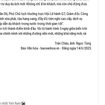
ẩy tư duy du lịch mới: Không chỉ đón khách, mà còn chủ động đưa
 Văn Dũ, Phó Chủ tịch thường trực Hội Lữ hành G7, Giám đốc Công
nh vừa phải, tàu hạng sang, đầy đủ tiện nghi cao cấp, dịch vụ
ấp dẫn du khách trong nước trong thời gian tới".
 trở thành điểm khởi đầu. Và từ hành trình 5 ngày giữa biển trời
ủa chính mình với những đường viền mới, những khả năng mới, và
Trân Châu; ảnh: Ngọc Tùng
Báo Văn hóa - baovanhoa.vn - Đăng ngày 14/6/2025
ớn nhất Việt Nam