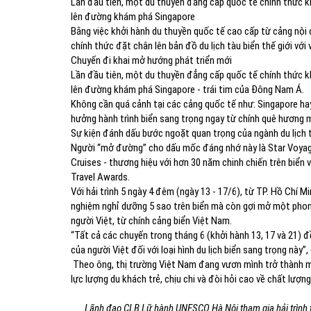
Lần đầu tiên, một du thuyền đẳng cấp quốc tế chính thức k
lên đường khám phá Singapore
Bằng việc khởi hành du thuyền quốc tế cao cấp từ cảng nội
chính thức đặt chân lên bản đồ du lịch tàu biển thế giới với
Chuyến đi khai mở hướng phát triển mới
Lần đầu tiên, một du thuyền đẳng cấp quốc tế chính thức k
lên đường khám phá Singapore - trái tim của Đông Nam Á.
Không cần quá cảnh tại các cảng quốc tế như: Singapore ha
hưởng hành trình biển sang trọng ngay từ chính quê hương 
Sự kiện đánh dấu bước ngoặt quan trọng của ngành du lịch t
Người “mở đường” cho dấu mốc đáng nhớ này là Star Voyage
Cruises - thương hiệu với hơn 30 năm chinh chiến trên biển 
Travel Awards.
Với hải trình 5 ngày 4 đêm (ngày 13 - 17/6), từ TP. Hồ Chí M
nghiệm nghỉ dưỡng 5 sao trên biển mà còn gợi mở một phong
người Việt, từ chính cảng biển Việt Nam.
“Tất cả các chuyến trong tháng 6 (khởi hành 13, 17 và 21) đề
của người Việt đối với loại hình du lịch biển sang trọng này
Theo ông, thị trường Việt Nam đang vươn mình trở thành mộ
lực lượng du khách trẻ, chịu chi và đòi hỏi cao về chất lượng
Lãnh đạo CLB Lữ hành UNESCO Hà Nội tham gia hải trình t