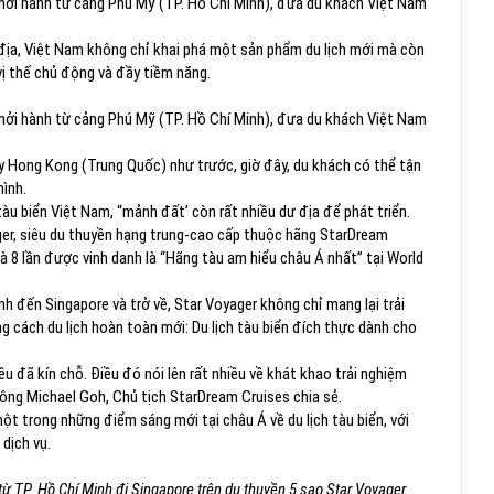
hởi hành từ cảng Phú Mỹ (TP. Hồ Chí Minh), đưa du khách Việt Nam
 địa, Việt Nam không chỉ khai phá một sản phẩm du lịch mới mà còn
 vị thế chủ động và đầy tiềm năng.
hởi hành từ cảng Phú Mỹ (TP. Hồ Chí Minh), đưa du khách Việt Nam
y Hong Kong (Trung Quốc) như trước, giờ đây, du khách có thể tận
mình.
àu biển Việt Nam, “mảnh đất’ còn rất nhiều dư địa để phát triển.
r, siêu du thuyền hạng trung-cao cấp thuộc hãng StarDream
và 8 lần được vinh danh là “Hãng tàu am hiểu châu Á nhất” tại World
inh đến Singapore và trở về, Star Voyager không chỉ mang lại trải
 cách du lịch hoàn toàn mới: Du lịch tàu biển đích thực dành cho
u đã kín chỗ. Điều đó nói lên rất nhiều về khát khao trải nghiệm
”, ông Michael Goh, Chủ tịch StarDream Cruises chia sẻ.
t trong những điểm sáng mới tại châu Á về du lịch tàu biển, với
 dịch vụ.
ừ TP. Hồ Chí Minh đi Singapore trên du thuyền 5 sao Star Voyager