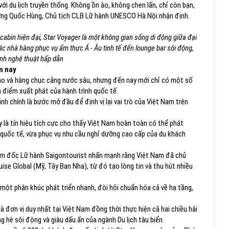
ới du lịch truyền thống. Không ồn ào, không chen lấn, chỉ còn bạn,
rương Quốc Hùng, Chủ tịch CLB Lữ hành UNESCO Hà Nội nhận định.
cabin hiện đại, Star Voyager là một không gian sống di động giữa đại
 các nhà hàng phục vụ ẩm thực Á - Âu tinh tế đến lounge bar sôi động,
ình nghệ thuật hấp dẫn
m nay
ảo và hàng chục cảng nước sâu, nhưng đến nay mới chỉ có một số
à điểm xuất phát của hành trình quốc tế.
h chính là bước mở đầu để định vị lại vai trò của Việt Nam trên
ày là tín hiệu tích cực cho thấy Việt Nam hoàn toàn có thể phát
 quốc tế, vừa phục vụ nhu cầu nghỉ dưỡng cao cấp của du khách
ám đốc Lữ hành Saigontourist nhấn mạnh rằng Việt Nam đã chủ
ise Global (Mỹ, Tây Ban Nha), từ đó tạo lòng tin và thu hút nhiều
 một phân khúc phát triển nhanh, đòi hỏi chuẩn hóa cả về hạ tầng,
à đơn vị duy nhất tại Việt Nam đồng thời thực hiện cả hai chiều hải
 hè sôi động và giàu dấu ấn của ngành Du lịch tàu biển.