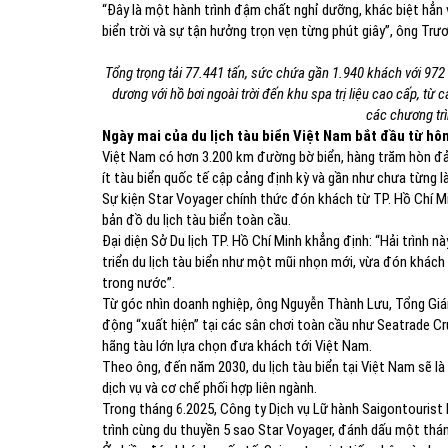
“Đây là một hành trình đậm chất nghỉ dưỡng, khác biệt hẳn v
biển trời và sự tận hưởng trọn vẹn từng phút giây”, ông T
Tổng trọng tải 77.441 tấn, sức chứa gần 1.940 khách với 972 
dương với hồ bơi ngoài trời đến khu spa trị liệu cao cấp, từ
các chương tr
Ngày mai của du lịch tàu biển Việt Nam bắt đầu từ hô
Việt Nam có hơn 3.200 km đường bờ biển, hàng trăm hòn đ
ít tàu biển quốc tế cập cảng định kỳ và gần như chưa từng l
Sự kiện Star Voyager chính thức đón khách từ TP. Hồ Chí Min
bản đồ du lịch tàu biển toàn cầu.
Đại diện Sở Du lịch TP. Hồ Chí Minh khẳng định: “Hải trình n
triển du lịch tàu biển như một mũi nhọn mới, vừa đón khách
trong nước”.
Từ góc nhìn doanh nghiệp, ông Nguyễn Thành Lưu, Tổng Gi
động “xuất hiện” tại các sân chơi toàn cầu như Seatrade Cru
hãng tàu lớn lựa chọn đưa khách tới Việt Nam.
Theo ông, đến năm 2030, du lịch tàu biển tại Việt Nam sẽ là
dịch vụ và cơ chế phối hợp liên ngành.
Trong tháng 6.2025, Công ty Dịch vụ Lữ hành Saigontourist l
trình cùng du thuyền 5 sao Star Voyager, đánh dấu một tháng