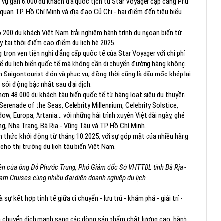
c vụ gần 6.000 du khách đa quốc tịch từ Star Voyager cập cảng Phú
 quan TP. Hồ Chí Minh và địa đạo Củ Chi - hai điểm đến tiêu biểu
ho 200 du khách Việt Nam trải nghiệm hành trình du ngoạn biển từ
y tại thời điểm cao điểm du lịch hè 2025.
trọn vẹn tiện nghi đẳng cấp quốc tế của Star Voyager với chi phí
 để du lịch biển quốc tế mà không cần di chuyển đường hàng không.
h Saigontourist đón và phục vụ, đồng thời cũng là dấu mốc khép lại
sôi động bậc nhất sau đại dịch.
ơn 48.000 du khách tàu biển quốc tế từ hàng loạt siêu du thuyền
erenade of the Seas, Celebrity Millennium, Celebrity Solstice,
w, Europa, Artania… với những hải trình xuyên Việt dài ngày, ghé
g, Nha Trang, Bà Rịa - Vũng Tàu và TP. Hồ Chí Minh.
nh thức khởi động từ tháng 10.2025, với sự góp mặt của nhiều hãng
ho thị trường du lịch tàu biển Việt Nam.
 diện của ông Đỗ Phước Trung, Phó Giám đốc Sở VHTTDL tỉnh Bà Rịa -
am Cruises cùng nhiều đại diện doanh nghiệp du lịch
sự kết hợp tinh tế giữa di chuyển - lưu trú - khám phá - giải trí -
và chuyển dịch mạnh sang các dòng sản phẩm chất lượng cao, hành