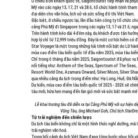
Ở chiều đón khách quốc tế, Saigontourist tiếp nhận và phụ
Mỹ vào các ngày 13, 17, 21 và 28.6, tổ chức hành trình tham
đại diện cho văn hóa, lịch sử và sức sống đô thị Việt Nam.
Đặc biệt, ở chiều ngược lại, lần đầu tiên công ty tổ chức c
cảng Phú Mỹ đi Singapore trong các ngày 13, 17 và 21.6, nga
Trên hành trình kéo dài 4 đêm này, du khách được tận hưởng 
hợp lý chỉ từ 12,999 triệu đồng. Đây là một cơ hội hiếm có
Star Voyager là một trong những hải trình nổi bật do Lữ hàn
mùa cao điểm tàu biển quốc tế đầu năm 2025, mùa tàu biển 
Chỉ trong 6 tháng đầu năm 2025, Saigontourist đã phục vụ h
nổi tiếng như: Anthem of the Seas, Spectrum of The Seas, S
Resort World One, Azamara Onward, Silver Moon, Silver Shado
qua nhiều cảng du lịch trọng điểm như: Hạ Long, Huế, Đà Nẵn
Dự kiến, mùa cao điểm tàu biển quốc tế 2025 - 2026 sẽ chí
tàu mới, hứa hẹn mang đến làn gió mới và sức bật mạnh mẽ c
Lễ khai trương tàu đã diễn ra tại Cảng Phú Mỹ với sự hiện
Vũng Tàu, ông Michael Goh, Chủ tịch StarDre
Từ trải nghiệm đến chiến lược
Du lịch tàu biển không chỉ là một hình thức nghỉ dưỡng, mà là 
trải nghiệm văn hoá.
Trong bối cảnh du lịch Việt Nam đang từng bước phục hồi 