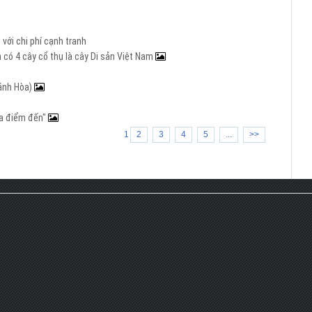
với chi phí cạnh tranh
 có 4 cây cổ thụ là cây Di sản Việt Nam
hánh Hòa)
 ba điểm đến"
1
2
3
4
5
...
>>