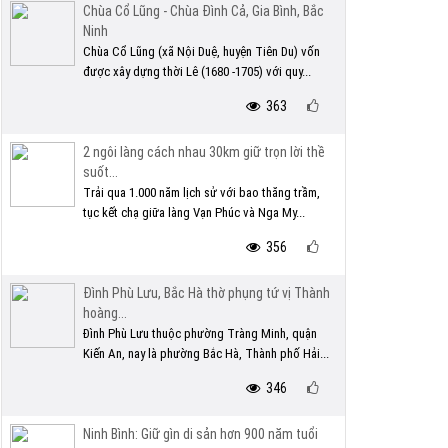
Chùa Cổ Lũng - Chùa Đình Cả, Gia Bình, Bắc
Ninh
Chùa Cổ Lũng (xã Nội Duệ, huyện Tiên Du) vốn
được xây dựng thời Lê (1680 -1705) với quy...
363
2 ngôi làng cách nhau 30km giữ trọn lời thề
suốt...
Trải qua 1.000 năm lịch sử với bao thăng trầm,
tục kết chạ giữa làng Vạn Phúc và Nga My...
356
Đình Phù Lưu, Bắc Hà thờ phụng tứ vị Thành
hoàng...
Đình Phù Lưu thuộc phường Tràng Minh, quận
Kiến An, nay là phường Bắc Hà, Thành phố Hải...
346
Ninh Bình: Giữ gìn di sản hơn 900 năm tuổi