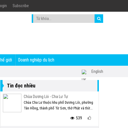
ogin
Subscribe
thế giới
Doanh nghiệp du lịch
English
Tin đọc nhiều
Chùa Dương Lôi - Cha Lư Tự
Chùa Cha Lư thuộc khu phố Dương Lôi, phường
Tân Hồng, thành phố Từ Sơn, thờ Phật và thờ...
539