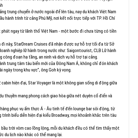
nh
 cảng trung chuyển ở nước ngoài để lên tàu, nay du khách Việt Nam
ầu hành trình từ cảng Phú Mỹ, nơi kết nối trực tiếp với TP. Hồ Chí
ất phát ngay từ lãnh thổ Việt Nam - một bước đi chưa từng có tiền
 đi này, StarDream Cruises đã nhận được sự hỗ trợ tối đa từ Sở
c doanh nghiệp lữ hành trong nước như: Saigontourist, CLB Lữ hành
ông đoạn hạ tầng, an ninh và dịch vụ hỗ trợ tại cảng.
thành trung tâm tàu biển mới của Đông Nam Á, không chỉ đón khách
dài ngày trong khu vực”, ông Goh kỳ vọng.
 cabin hiện đại, Star Voyager là một không gian sống di động giữa
u du thuyền mang phong cách giao hòa giữa nét duyên cổ điển và
à hàng phục vụ ẩm thực Á - Âu tinh tế đến lounge bar sôi động, từ
rình biểu diễn hiện đại kiểu Broadway, mọi khoảnh khắc trên tàu
à bầu trời vòm cao lồng lộng, mỗi du khách đều có thể tìm thấy một
ức du lịch nào khác có thể mang lại.