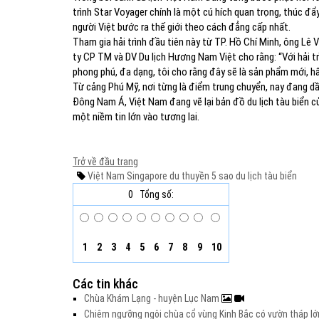
trình Star Voyager chính là một cú hích quan trọng, thúc đ
người Việt bước ra thế giới theo cách đẳng cấp nhất.
Tham gia hải trình đầu tiên này từ TP. Hồ Chí Minh, ông Lê
ty CP TM và DV Du lịch Hương Nam Việt cho rằng: “Với hải trì
phong phú, đa dạng, tôi cho rằng đây sẽ là sản phẩm mới, h
Từ cảng Phú Mỹ, nơi từng là điểm trung chuyển, nay đang dần
Đông Nam Á, Việt Nam đang vẽ lại bản đồ du lịch tàu biển c
một niềm tin lớn vào tương lai.
Trở về đầu trang
Việt Nam
Singapore
du thuyền 5 sao
du lịch tàu biển
0
Tổng số:
1
2
3
4
5
6
7
8
9
10
Các tin khác
Chùa Khám Lạng - huyện Lục Nam
Chiêm ngưỡng ngôi chùa cổ vùng Kinh Bắc có vườn tháp l