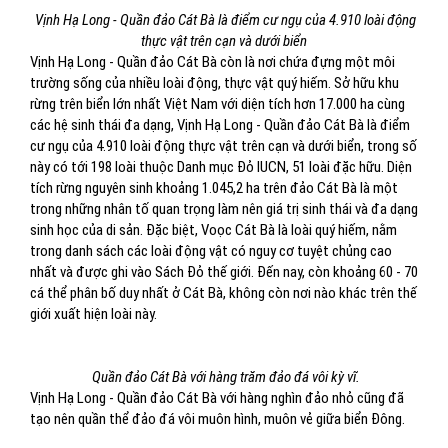
Vịnh Hạ Long - Quần đảo Cát Bà là điểm cư ngụ của 4.910 loài động
thực vật trên cạn và dưới biển
Vịnh Hạ Long - Quần đảo Cát Bà còn là nơi chứa đựng một môi
trường sống của nhiều loài động, thực vật quý hiếm. Sở hữu khu
rừng trên biển lớn nhất Việt Nam với diện tích hơn 17.000 ha cùng
các hệ sinh thái đa dạng, Vịnh Hạ Long - Quần đảo Cát Bà là điểm
cư ngụ của 4.910 loài động thực vật trên cạn và dưới biển, trong số
này có tới 198 loài thuộc Danh mục Đỏ IUCN, 51 loài đặc hữu. Diện
tích rừng nguyên sinh khoảng 1.045,2 ha trên đảo Cát Bà là một
trong những nhân tố quan trọng làm nên giá trị sinh thái và đa dạng
sinh học của di sản. Đặc biệt, Voọc Cát Bà là loài quý hiếm, nằm
trong danh sách các loài động vật có nguy cơ tuyệt chủng cao
nhất và được ghi vào Sách Đỏ thế giới. Đến nay, còn khoảng 60 - 70
cá thể phân bố duy nhất ở Cát Bà, không còn nơi nào khác trên thế
giới xuất hiện loài này.
Quần đảo Cát Bà với hàng trăm đảo đá vôi kỳ vĩ.
Vịnh Hạ Long - Quần đảo Cát Bà với hàng nghìn đảo nhỏ cũng đã
tạo nên quần thể đảo đá vôi muôn hình, muôn vẻ giữa biển Đông.