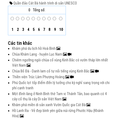
Quần đảo Cát Bà
hành trình di sản
UNESCO
0
Tổng số:
1
2
3
4
5
6
7
8
9
10
Các tin khác
Khám phá du lịch hồ Hoà Bình
Chùa Khám Lạng - huyện Lục Nam
Chiêm ngưỡng ngôi chùa cổ vùng Kinh Bắc có vườn tháp lớn nhất
Việt Nam
Chùa Bổ Đà - Danh lam cổ tự nổi tiếng vùng Kinh Bắc
Thiền viện Trúc Lâm Phượng Hoàng
Phú Quốc lọt tốp điểm đến lý tưởng cho kỳ nghỉ sang trọng với chi
phí cạnh tranh
Một đình làng ở Ninh Bình thờ Tam vị Thánh Tản, bao quanh có 4
cây cổ thụ là cây Di sản Việt Nam
Khám phá miền di sản xanh Vườn Quốc gia Cát Bà
Hồ Lanh Ra - Vẻ đẹp bình yên giữa núi rừng Phước Hậu (Khánh
Hòa)