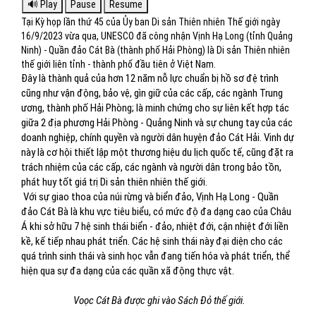
Tại Kỳ họp lần thứ 45 của Ủy ban Di sản Thiên nhiên Thế giới ngày
16/9/2023 vừa qua, UNESCO đã công nhận Vịnh Hạ Long (tỉnh Quảng
Ninh) - Quần đảo Cát Bà (thành phố Hải Phòng) là Di sản Thiên nhiên
thế giới liên tỉnh - thành phố đầu tiên ở Việt Nam.
Đây là thành quả của hơn 12 năm nỗ lực chuẩn bị hồ sơ đệ trình
cũng như vận động, bảo vệ, gìn giữ của các cấp, các ngành Trung
ương, thành phố Hải Phòng; là minh chứng cho sự liên kết hợp tác
giữa 2 địa phương Hải Phòng - Quảng Ninh và sự chung tay của các
doanh nghiệp, chính quyền và người dân huyện đảo Cát Hải. Vinh dự
này là cơ hội thiết lập một thương hiệu du lịch quốc tế, cũng đặt ra
trách nhiệm của các cấp, các ngành và người dân trong bảo tồn,
phát huy tốt giá trị Di sản thiên nhiên thế giới.
Với sự giao thoa của núi rừng và biển đảo, Vịnh Hạ Long - Quần
đảo Cát Bà là khu vực tiêu biểu, có mức độ đa dạng cao của Châu
Á khi sở hữu 7 hệ sinh thái biển - đảo, nhiệt đới, cận nhiệt đới liền
kề, kế tiếp nhau phát triển. Các hệ sinh thái này đại diện cho các
quá trình sinh thái và sinh học vẫn đang tiến hóa và phát triển, thể
hiện qua sự đa dạng của các quần xã động thực vật.
Voọc Cát Bà được ghi vào Sách Đỏ thế giới.