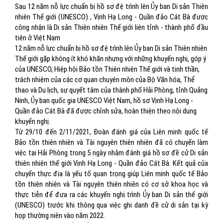
Sau 12 năm nỗ lực chuẩn bị hồ sơ đệ trình lên Ủy ban Di sản Thiên
nhiên Thế giới (UNESCO) , Vịnh Hạ Long - Quần đảo Cát Bà được
công nhận là Di sản Thiên nhiên Thế giới liên tỉnh - thành phố đầu
tiên ở Việt Nam
12 năm nỗ lực chuẩn bị hồ sơ đệ trình lên Ủy ban Di sản Thiên nhiên
Thế giới gặp không ít khó khăn nhưng với những khuyến nghị, góp ý
của UNESCO, Hiệp hội Bảo tồn Thiên nhiên Thế giới và tinh thần,
trách nhiệm của các cơ quan chuyên môn của Bộ Văn hóa, Thể
thao và Du lịch, sự quyết tâm của thành phố Hải Phòng, tỉnh Quảng
Ninh, Ủy ban quốc gia UNESCO Việt Nam, hồ sơ Vịnh Hạ Long -
Quần đảo Cát Bà đã được chỉnh sửa, hoàn thiện theo nội dung
khuyến nghị.
Từ 29/10 đến 2/11/2021, Đoàn đánh giá của Liên minh quốc tế
Bảo tồn thiên nhiên và Tài nguyên thiên nhiên đã có chuyến làm
việc tại Hải Phòng trong 5 ngày nhằm đánh giá hồ sơ đề cử Di sản
thiên nhiên thế giới Vịnh Hạ Long - Quần đảo Cát Bà. Kết quả của
chuyến thực địa là yếu tố quan trọng giúp Liên minh quốc tế Bảo
tồn thiên nhiên và Tài nguyên thiên nhiên có cơ sở khoa học và
thực tiễn để đưa ra các khuyến nghị trình Ủy ban Di sản thế giới
(UNESCO) trước khi thông qua việc ghi danh đề cử di sản tại kỳ
họp thường niên vào năm 2022.