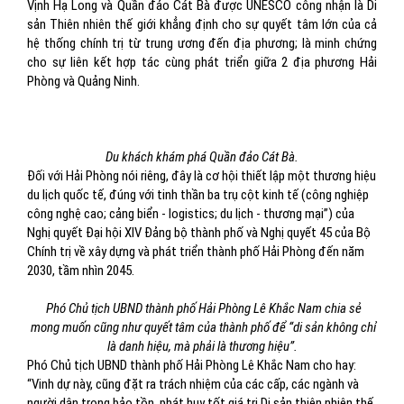
Vịnh Hạ Long và Quần đảo Cát Bà được UNESCO công nhận là Di
sản Thiên nhiên thế giới khẳng định cho sự quyết tâm lớn của cả
hệ thống chính trị từ trung ương đến địa phương; là minh chứng
cho sự liên kết hợp tác cùng phát triển giữa 2 địa phương Hải
Phòng và Quảng Ninh
.
Du khách khám phá Quần đảo Cát Bà.
Đối với Hải Phòng nói riêng, đây là cơ hội thiết lập một thương hiệu
du lịch quốc tế, đúng với tinh thần ba trụ cột kinh tế (công nghiệp
công nghệ cao; cảng biển - logistics; du lịch - thương mại”) của
Nghị quyết Đại hội XIV Đảng bộ thành phố và Nghị quyết 45 của Bộ
Chính trị về xây dựng và phát triển thành phố Hải Phòng đến năm
2030, tầm nhìn 2045.
Phó Chủ tịch UBND thành phố Hải Phòng Lê Khắc Nam chia sẻ
mong muốn cũng như quyết tâm của thành phố để “di sản không chỉ
là danh hiệu, mà phải là thương hiệu”.
Phó Chủ tịch UBND thành phố Hải Phòng Lê Khắc Nam cho hay:
“Vinh dự này, cũng đặt ra trách nhiệm của các cấp, các ngành và
người dân trong bảo tồn, phát huy tốt giá trị Di sản thiên nhiên thế