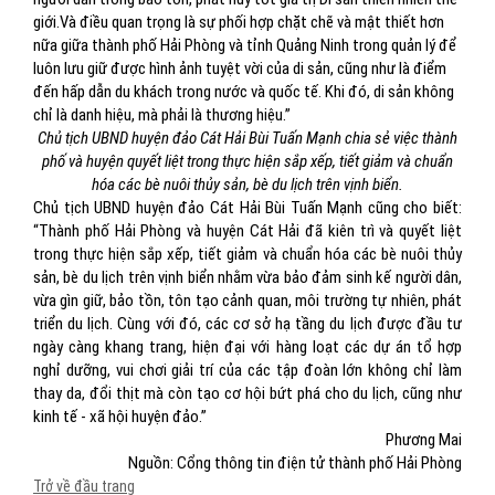
giới.
Và điều quan trọng là sự phối hợp chặt chẽ và mật thiết hơn
nữa giữa thành phố Hải Phòng và tỉnh Quảng Ninh trong quản lý để
luôn lưu giữ được hình ảnh tuyệt vời của di sản, cũng như là điểm
đến hấp dẫn du khách trong nước và quốc tế. Khi đó, di sản không
chỉ là danh hiệu, mà phải là thương hiệu.”
Chủ tịch UBND huyện đảo Cát Hải Bùi Tuấn Mạnh chia sẻ việc thành
phố và huyện quyết liệt trong thực hiện
sắp xếp, tiết giảm và chuẩn
hóa các bè nuôi thủy sản, bè du lịch trên vịnh biển.
Chủ tịch UBND huyện đảo Cát Hải Bùi Tuấn Mạnh cũng cho biết:
“
Thành phố Hải Phòng và huyện Cát Hải đã kiên trì và quyết liệt
trong thực hiện sắp xếp, tiết giảm và chuẩn hóa các bè nuôi thủy
sản, bè du lịch trên vịnh biển nhằm vừa bảo đảm sinh kế người dân,
vừa gìn giữ, bảo tồn, tôn tạo cảnh quan, môi trường tự nhiên, phát
triển du lịch. Cùng với đó, các cơ sở hạ tầng du lịch được đầu tư
ngày càng khang trang, hiện đại với hàng loạt các dự án tổ hợp
nghỉ dưỡng, vui chơi giải trí của các tập đoàn lớn không chỉ làm
thay da, đổi thịt mà còn tạo cơ hội bứt phá cho du lịch, cũng như
kinh tế - xã hội huyện đảo.”
Phương Mai
Nguồn: Cổng thông tin điện tử thành phố Hải Phòng
Trở về đầu trang