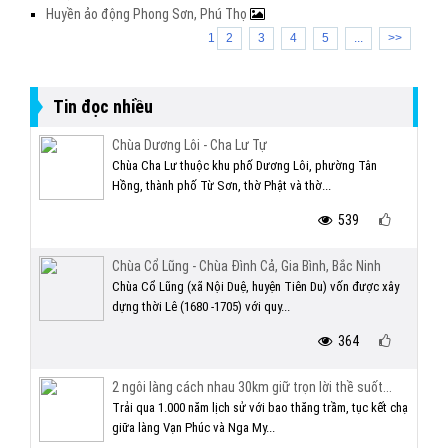
Huyền ảo động Phong Sơn, Phú Thọ
1
2
3
4
5
...
>>
Tin đọc nhiều
Chùa Dương Lôi - Cha Lư Tự
Chùa Cha Lư thuộc khu phố Dương Lôi, phường Tân
Hồng, thành phố Từ Sơn, thờ Phật và thờ...
539
Chùa Cổ Lũng - Chùa Đình Cả, Gia Bình, Bắc Ninh
Chùa Cổ Lũng (xã Nội Duệ, huyện Tiên Du) vốn được xây
dựng thời Lê (1680 -1705) với quy...
364
2 ngôi làng cách nhau 30km giữ trọn lời thề suốt...
Trải qua 1.000 năm lịch sử với bao thăng trầm, tục kết chạ
giữa làng Vạn Phúc và Nga My...