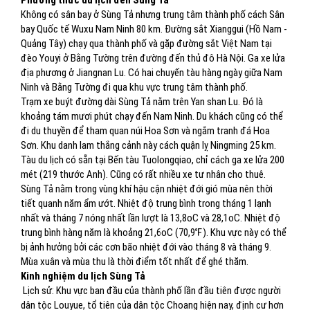
Phương thức du lịch đến Sùng Tả
Không có sân bay ở Sùng Tả nhưng trung tâm thành phố cách Sân
bay Quốc tế Wuxu Nam Ninh 80 km. Đường sắt Xianggui (Hồ Nam -
Quảng Tây) chạy qua thành phố và gặp đường sắt Việt Nam tại
đèo Youyi ở Bằng Tường trên đường đến thủ đô Hà Nội. Ga xe lửa
địa phương ở Jiangnan Lu. Có hai chuyến tàu hàng ngày giữa Nam
Ninh và Bằng Tường đi qua khu vực trung tâm thành phố.
Trạm xe buýt đường dài Sùng Tả nằm trên Yan shan Lu. Đó là
khoảng tám mươi phút chạy đến Nam Ninh. Du khách cũng có thể
đi du thuyền để tham quan núi Hoa Sơn và ngắm tranh đá Hoa
Sơn. Khu danh lam thắng cảnh này cách quận lỵ Ningming 25 km.
Tàu du lịch có sẵn tại Bến tàu Tuolongqiao, chỉ cách ga xe lửa 200
mét (219 thước Anh). Cũng có rất nhiều xe tư nhân cho thuê.
Sùng Tả nằm trong vùng khí hậu cận nhiệt đới gió mùa nên thời
tiết quanh năm ẩm ướt. Nhiệt độ trung bình trong tháng 1 lạnh
nhất và tháng 7 nóng nhất lần lượt là 13,8oC và 28,1oC. Nhiệt độ
trung bình hàng năm là khoảng 21,6oC (70,9℉). Khu vực này có thể
bị ảnh hưởng bởi các cơn bão nhiệt đới vào tháng 8 và tháng 9.
Mùa xuân và mùa thu là thời điểm tốt nhất để ghé thăm.
Kinh nghiệm du lịch Sùng Tả
Lịch sử: Khu vực ban đầu của thành phố lần đầu tiên được người
dân tộc Louyue, tổ tiên của dân tộc Choang hiện nay, định cư hơn