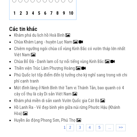
1
2
3
4
5
6
7
8
9
10
Các tin khác
Khám phá du lịch hồ Hoà Bình
Chùa Khám Lạng - huyện Lục Nam
Chiêm ngưỡng ngôi chùa cổ vùng Kinh Bắc có vườn tháp lớn nhất
Việt Nam
Chùa Bổ Đà - Danh lam cổ tự nổi tiếng vùng Kinh Bắc
Thiền viện Trúc Lâm Phượng Hoàng
Phú Quốc lọt tốp điểm đến lý tưởng cho kỳ nghỉ sang trọng với chi
phí cạnh tranh
Một đình làng ở Ninh Bình thờ Tam vị Thánh Tản, bao quanh có 4
cây cổ thụ là cây Di sản Việt Nam
Khám phá miền di sản xanh Vườn Quốc gia Cát Bà
Hồ Lanh Ra - Vẻ đẹp bình yên giữa núi rừng Phước Hậu (Khánh
Hòa)
Huyền ảo động Phong Sơn, Phú Thọ
1
2
3
4
5
...
>>