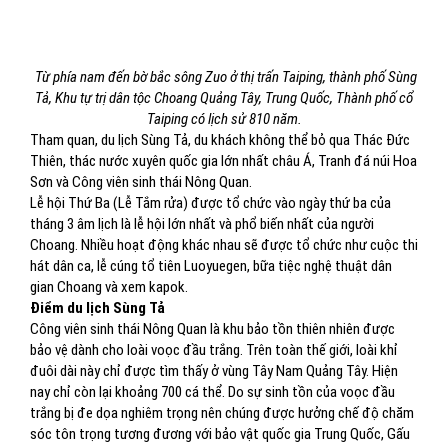
Từ phía nam đến bờ bắc sông Zuo ở thị trấn Taiping, thành phố Sùng
Tả, Khu tự trị dân tộc Choang
Quảng Tây, Trung Quốc, Thành phố cổ
Taiping có lịch sử 810 năm.
Tham quan, du lịch Sùng Tả, du khách không thể bỏ qua Thác Đức
Thiên, thác nước xuyên quốc gia lớn nhất châu Á, Tranh đá núi Hoa
Sơn và Công viên sinh thái Nông Quan.
Lễ hội Thứ Ba (Lễ Tắm rửa) được tổ chức vào ngày thứ ba của
tháng 3 âm lịch là lễ hội lớn nhất và phổ biến nhất của người
Choang. Nhiều hoạt động khác nhau sẽ được tổ chức như cuộc thi
hát dân ca, lễ cúng tổ tiên Luoyuegen, bữa tiệc nghệ thuật dân
gian Choang và xem kapok.
Điểm du lịch Sùng Tả
Công viên sinh thái Nông Quan là khu bảo tồn thiên nhiên được
bảo vệ dành cho loài voọc đầu trắng. Trên toàn thế giới, loài khỉ
đuôi dài này chỉ được tìm thấy ở vùng Tây Nam Quảng Tây. Hiện
nay chỉ còn lại khoảng 700 cá thể. Do sự sinh tồn của voọc đầu
trắng bị đe dọa nghiêm trọng nên chúng được hưởng chế độ chăm
sóc tôn trọng tương đương với bảo vật quốc gia Trung Quốc, Gấu