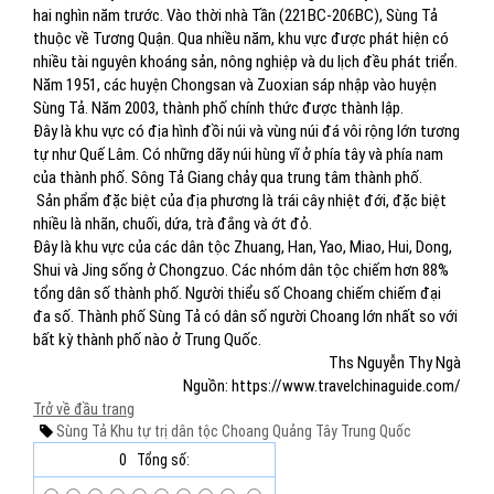
hai nghìn năm trước. Vào thời nhà Tần (221BC-206BC), Sùng Tả
thuộc về Tương Quận. Qua nhiều năm, khu vực được phát hiện có
nhiều tài nguyên khoáng sản, nông nghiệp và du lịch đều phát triển.
Năm 1951, các huyện Chongsan và Zuoxian sáp nhập vào huyện
Sùng Tả. Năm 2003, thành phố chính thức được thành lập.
Đây là khu vực có địa hình đồi núi và vùng núi đá vôi rộng lớn tương
tự như Quế Lâm. Có những dãy núi hùng vĩ ở phía tây và phía nam
của thành phố. Sông Tả Giang chảy qua trung tâm thành phố.
Sản phẩm đặc biệt của địa phương là trái cây nhiệt đới, đặc biệt
nhiều là nhãn, chuối, dứa, trà đắng và ớt đỏ.
Đây là khu vực của các dân tộc Zhuang, Han, Yao, Miao, Hui, Dong,
Shui và Jing sống ở Chongzuo. Các nhóm dân tộc chiếm hơn 88%
tổng dân số thành phố. Người thiểu số Choang chiếm chiếm đại
đa số. Thành phố Sùng Tả có dân số người Choang lớn nhất so với
bất kỳ thành phố nào ở Trung Quốc.
Ths Nguyễn Thy Ngà
Nguồn: https://www.travelchinaguide.com/
Trở về đầu trang
Sùng Tả
Khu tự trị dân tộc Choang
Quảng Tây
Trung Quốc
0
Tổng số: