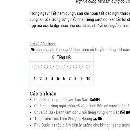
Nghi lễ cúng Tết năm cùng do 3 t
Trong ngày “Tết năm cùng”, sau khi hoàn tất các nghi thức 
cúng lan tỏa trong từng nếp nhà, tiếng cười nói xen lẫn lờ
họp mà còn là dịp nhắc nhở con cháu nhớ về cội nguồn, trân 
Trở về đầu trang
bản sắc văn hóa người Dao
mâm cỗ truyền thống
Tết năm
0
Tổng số:
1
2
3
4
5
6
7
8
9
10
Các tin khác
Chùa Khám Lạng - huyện Lục Nam
Chiêm ngưỡng ngôi chùa cổ vùng Kinh Bắc có vườn tháp l
Chùa Bổ Đà - Danh lam cổ tự nổi tiếng vùng Kinh Bắc
Thiền viện Trúc Lâm Phượng Hoàng
Phú Quốc lọt tốp điểm đến lý tưởng cho kỳ nghỉ sang trọng 