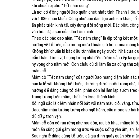
khí chuẩn bị cho “Tết năm cùng”.
Là nơi có đông người Dao quần chẹt nhất tỉnh Thanh Hóa, t
với 1.086 nhân khẩu. Cũng như các dân tộc anh em khác, đồ
ăn phát triển kinh tế, xây dựng đời sống mới. Đặc biệt, cộn
văn hóa đặc sắc của dân tộc mình.
Theo các bậc cao niên, “Tết năm cùng” là dịp tổng kết một 
hướng về tổ tiên, cầu mong mưa thuận gió hòa, mùa màng bội
Không khí chuẩn bị bắt đầu từ nhiều ngày trước. Nhà cửa đư
cẩn thận. Từng vật dụng trong nhà đều được sắp xếp lại gọ
hy vọng cho năm mới. Con cháu dù đi làm ăn xa cũng thu xếp
mâm cỗ.
Mâm cỗ “Tết năm cùng” của người Dao mang đậm bản sắc tr
bản là lễ vật không thể thiếu, thường được nuôi trong nhà,
nướng để dâng cúng tổ tiên; phần còn lại làm lạp sườn treo
trang trọng trên mâm, thể hiện lòng thành kính.
Xôi ngũ sắc là điểm nhấn nổi bật với năm màu đỏ, vàng, tím
Dao, năm màu tượng trưng cho ngũ hành, cầu mong sự hài hò
đủ đầy, trọn vẹn.
Mâm cỗ còn có rau rừng như rau dớn, rau bò khai, măng khô…
món ăn cũng gửi gắm mong ước về cuộc sống yên ấm, an là
Sau nghi lễ dâng cúng tổ tiên, cả gia đình quây quần bên m