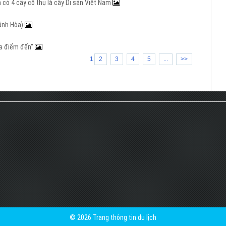
 có 4 cây cổ thụ là cây Di sản Việt Nam
hánh Hòa)
 ba điểm đến"
1
2
3
4
5
...
>>
© 2026 Trang thông tin du lịch