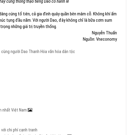
hầy cúng thông thạo tiếng Dao cổ hành lễ
dâng cúng tổ tiên, cả gia đình quây quần bên mâm cỗ. Không khí ấm
i chúc tụng đầu năm. Với người Dao, đây không chỉ là bữa cơm sum
trọng những giá trị truyền thống.
Nguyễn Thuấn
Nguồn: Vneconomy
 cùng người Dao
Thanh Hóa
văn hóa dân tộc
ớn nhất Việt Nam
với chi phí cạnh tranh