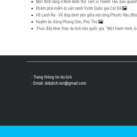
Một đình làng ở Ninh Bình thờ Tam vị Thánh Tản, bao quanh
Khám phá miền di sản xanh Vườn Quốc gia Cát Bà
Hồ Lanh Ra - Vẻ đẹp bình yên giữa núi rừng Phước Hậu (K
Huyền ảo động Phong Sơn, Phú Thọ
Thúc đẩy khai thác du lịch liên quốc gia: "Một hành trình,
- Trang thông tin du lịch
- Email: didulich.net@gmail.com