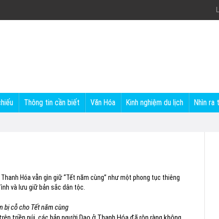
L
chiếu
Thông tin cần biết
Văn Hóa
Kinh nghiệm du lịch
Nhìn ra 
ở Thanh Hóa vẫn gìn giữ “Tết năm cùng” như một phong tục thiêng
đình và lưu giữ bản sắc dân tộc.
 bị cỗ cho Tết năm cùng
rên triền núi, các bản người Dao ở Thanh Hóa đã rộn ràng không