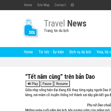
Home
Site Map
Contact
Travel
News
Trang tin du lịch
Home
Tin tức - Sự kiện
Dịch vụ du lịch
Visa, hộ 
“Tết năm cùng” trên bản Dao
Giữa nhịp sống hiện đại đang đổi thay từng ngày, người Dao 
liêng, nơi mâm cỗ truyền thống trở thành sợi dây gắn kết gia 
Phụ nữ Dao chuẩn
Những ngày cuối năm âm lịch, khi sương sớm còn giăng mờ t