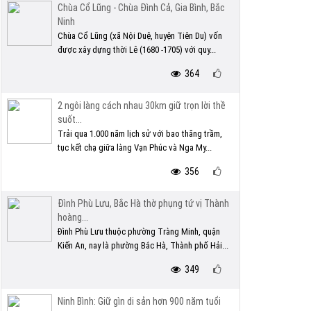
Chùa Cổ Lũng - Chùa Đình Cả, Gia Bình, Bắc
Ninh
Chùa Cổ Lũng (xã Nội Duệ, huyện Tiên Du) vốn
được xây dựng thời Lê (1680 -1705) với quy...
364
2 ngôi làng cách nhau 30km giữ trọn lời thề
suốt...
Trải qua 1.000 năm lịch sử với bao thăng trầm,
tục kết chạ giữa làng Vạn Phúc và Nga My...
356
Đình Phù Lưu, Bắc Hà thờ phụng tứ vị Thành
hoàng...
Đình Phù Lưu thuộc phường Tràng Minh, quận
Kiến An, nay là phường Bắc Hà, Thành phố Hải...
349
Ninh Bình: Giữ gìn di sản hơn 900 năm tuổi