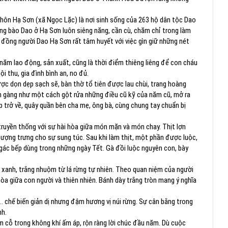
hôn Hạ Sơn (xã Ngọc Lặc) là nơi sinh sống của 263 hộ dân tộc Dao
ng bào Dao ở Hạ Sơn luôn siêng năng, cần cù, chăm chỉ trong làm
g đồng người Dao Hạ Sơn rất tâm huyết với việc gìn giữ những nét
năm lao động, sản xuất, cũng là thời điểm thiêng liêng để con cháu
 thu, gia đình bình an, no đủ.
ợc dọn dẹp sạch sẽ, bàn thờ tổ tiên được lau chùi, trang hoàng
n gàng như một cách gột rửa những điều cũ kỹ của năm cũ, mở ra
 trở về, quây quần bên cha mẹ, ông bà, cùng chung tay chuẩn bị
uyền thống với sự hài hòa giữa món mặn và món chay. Thịt lợn
 tượng trưng cho sự sung túc. Sau khi làm thịt, một phần được luộc,
 gác bếp dùng trong những ngày Tết. Gà đồi luộc nguyên con, bày
, xanh, trắng nhuộm từ lá rừng tự nhiên. Theo quan niệm của người
a giữa con người và thiên nhiên. Bánh dày trắng tròn mang ý nghĩa
 chế biến giản dị nhưng đậm hương vị núi rừng. Sự cân bằng trong
nh.
âm cỗ trong không khí ấm áp, rộn ràng lời chúc đầu năm. Dù cuộc