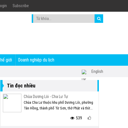
ogin
Subscribe
thế giới
Doanh nghiệp du lịch
English
Tin đọc nhiều
Chùa Dương Lôi - Cha Lư Tự
Chùa Cha Lư thuộc khu phố Dương Lôi, phường
Tân Hồng, thành phố Từ Sơn, thờ Phật và thờ...
539