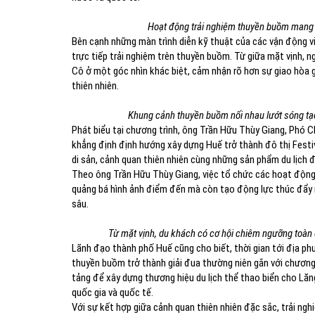
Hoạt động trải nghiệm thuyền buồm mang 
Bên cạnh những màn trình diễn kỹ thuật của các vận động v
trực tiếp trải nghiệm trên thuyền buồm. Từ giữa mặt vịnh,
Cô ở một góc nhìn khác biệt, cảm nhận rõ hơn sự giao hòa g
thiên nhiên.
Khung cảnh thuyền buồm nối nhau lướt sóng tạo
Phát biểu tại chương trình, ông Trần Hữu Thùy Giang, Phó C
khẳng định định hướng xây dựng Huế trở thành đô thị Festiva
di sản, cảnh quan thiên nhiên cùng những sản phẩm du lịch 
Theo ông Trần Hữu Thùy Giang, việc tổ chức các hoạt động 
quảng bá hình ảnh điểm đến mà còn tạo động lực thúc đẩy n
sâu.
Từ mặt vịnh, du khách có cơ hội chiêm ngưỡng toàn 
Lãnh đạo thành phố Huế cũng cho biết, thời gian tới địa p
thuyền buồm trở thành giải đua thường niên gắn với chương 
tảng để xây dựng thương hiệu du lịch thể thao biển cho Lăn
quốc gia và quốc tế.
Với sự kết hợp giữa cảnh quan thiên nhiên đặc sắc, trải nghi