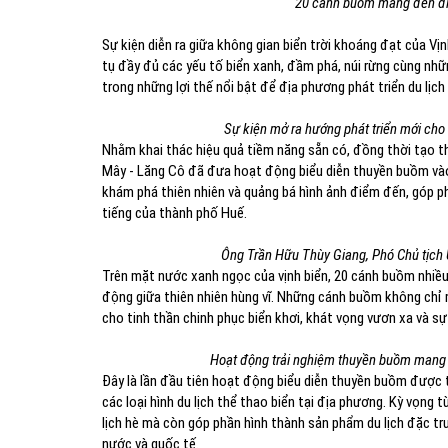
20 cánh buồm mang đến điể
Sự kiện diễn ra giữa không gian biển trời khoáng đạt của Vị
tụ đầy đủ các yếu tố biển xanh, đầm phá, núi rừng cùng nhữ
trong những lợi thế nổi bật để địa phương phát triển du lịc
Sự kiện mở ra hướng phát triển mới cho 
Nhằm khai thác hiệu quả tiềm năng sẵn có, đồng thời tạo t
Mây - Lăng Cô đã đưa hoạt động biểu diễn thuyền buồm vào 
khám phá thiên nhiên và quảng bá hình ảnh điểm đến, góp ph
tiếng của thành phố Huế.
Ông Trần Hữu Thùy Giang, Phó Chủ tịch 
Trên mặt nước xanh ngọc của vịnh biển, 20 cánh buồm nhiều
động giữa thiên nhiên hùng vĩ. Những cánh buồm không chỉ
cho tinh thần chinh phục biển khơi, khát vọng vươn xa và sự 
Hoạt động trải nghiệm thuyền buồm mang 
Đây là lần đầu tiên hoạt động biểu diễn thuyền buồm được 
các loại hình du lịch thể thao biển tại địa phương. Kỳ vọng
lịch hè mà còn góp phần hình thành sản phẩm du lịch đặc tr
nước và quốc tế.