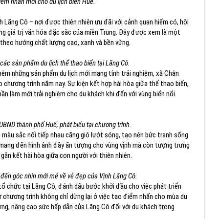
m nhấn mới cho du lịch biển Huế.
nh Lăng Cô – nơi được thiên nhiên ưu đãi với cảnh quan hiếm có, hội
ng giá trị văn hóa đặc sắc của miền Trung. Đây được xem là một
h theo hướng chất lượng cao, xanh và bền vững.
các sản phẩm du lịch thể thao biển tại Lăng Cô.
hêm những sản phẩm du lịch mới mang tính trải nghiệm, xã Chân
chương trình năm nay. Sự kiện kết hợp hài hòa giữa thể thao biển,
ần làm mới trải nghiệm cho du khách khi đến với vùng biển nổi
UBND thành phố Huế, phát biểu tại chương trình.
 màu sắc nối tiếp nhau căng gió lướt sóng, tạo nên bức tranh sống
 mang đến hình ảnh đầy ấn tượng cho vùng vịnh mà còn tượng trưng
gắn kết hài hòa giữa con người với thiên nhiên.
đến góc nhìn mới mẻ về vẻ đẹp của Vịnh Lăng Cô.
tổ chức tại Lăng Cô, đánh dấu bước khởi đầu cho việc phát triển
 từ chương trình không chỉ dừng lại ở việc tạo điểm nhấn cho mùa du
ưng, nâng cao sức hấp dẫn của Lăng Cô đối với du khách trong