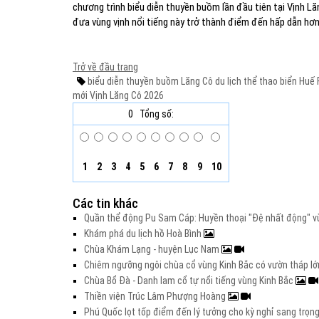
chương trình biểu diễn thuyền buồm lần đầu tiên tại Vịnh L
đưa vùng vịnh nổi tiếng này trở thành điểm đến hấp dẫn hơ
Trở về đầu trang
biểu diễn thuyền buồm Lăng Cô
du lịch thể thao biển Huế
mới
Vịnh Lăng Cô 2026
0
Tổng số:
1
2
3
4
5
6
7
8
9
10
Các tin khác
Quần thể động Pu Sam Cáp: Huyền thoại "Đệ nhất động" 
Khám phá du lịch hồ Hoà Bình
Chùa Khám Lạng - huyện Lục Nam
Chiêm ngưỡng ngôi chùa cổ vùng Kinh Bắc có vườn tháp l
Chùa Bổ Đà - Danh lam cổ tự nổi tiếng vùng Kinh Bắc
Thiền viện Trúc Lâm Phượng Hoàng
Phú Quốc lọt tốp điểm đến lý tưởng cho kỳ nghỉ sang trọng 