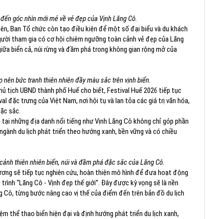
đến góc nhìn mới mẻ về vẻ đẹp của Vịnh Lăng Cô.
iên, Ban Tổ chức còn tạo điều kiện để một số đại biểu và du khách
 người tham gia có cơ hội chiêm ngưỡng toàn cảnh vẻ đẹp của Lăng
iữa biển cả, núi rừng và đầm phá trong không gian rộng mở của
 nên bức tranh thiên nhiên đầy màu sắc trên vịnh biển.
hủ tịch UBND thành phố Huế cho biết, Festival Huế 2026 tiếp tục
l đặc trưng của Việt Nam, nơi hội tụ và lan tỏa các giá trị văn hóa,
đặc sắc.
tại những địa danh nổi tiếng như Vịnh Lăng Cô không chỉ góp phần
gành du lịch phát triển theo hướng xanh, bền vững và có chiều
cảnh thiên nhiên biển, núi và đầm phá đặc sắc của Lăng Cô.
hương sẽ tiếp tục nghiên cứu, hoàn thiện mô hình để đưa hoạt động
trình “Lăng Cô - Vịnh đẹp thế giới”. Đây được kỳ vọng sẽ là nền
g Cô, từng bước nâng cao vị thế của điểm đến trên bản đồ du lịch
ệm thể thao biển hiện đại và định hướng phát triển du lịch xanh,