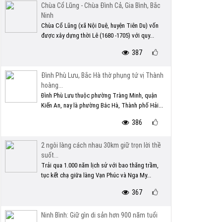
Chùa Cổ Lũng - Chùa Đình Cả, Gia Bình, Bắc
Ninh
Chùa Cổ Lũng (xã Nội Duệ, huyện Tiên Du) vốn
được xây dựng thời Lê (1680 -1705) với quy...
387
Đình Phù Lưu, Bắc Hà thờ phụng tứ vị Thành
hoàng...
Đình Phù Lưu thuộc phường Tràng Minh, quận
Kiến An, nay là phường Bắc Hà, Thành phố Hải...
386
2 ngôi làng cách nhau 30km giữ trọn lời thề
suốt...
Trải qua 1.000 năm lịch sử với bao thăng trầm,
tục kết chạ giữa làng Vạn Phúc và Nga My...
367
Ninh Bình: Giữ gìn di sản hơn 900 năm tuổi