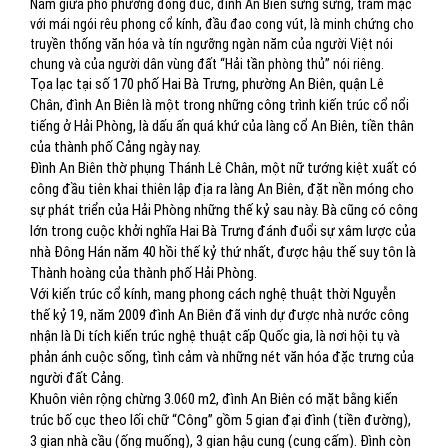
Nằm giữa phố phường đông đúc, đình An Biên sừng sững, trầm mặc
với mái ngói rêu phong cổ kính, đầu đao cong vút, là minh chứng cho
truyền thống văn hóa và tín ngưỡng ngàn năm của người Việt nói
chung và của người dân vùng đất “Hải tần phòng thủ” nói riêng.
Tọa lạc tại số 170 phố Hai Bà Trưng, phường An Biên, quận Lê
Chân, đình An Biên là một trong những công trình kiến trúc cổ nổi
tiếng ở Hải Phòng, là dấu ấn quá khứ của làng cổ An Biên, tiền thân
của thành phố Cảng ngày nay.
Đình An Biên thờ phụng Thánh Lê Chân, một nữ tướng kiệt xuất có
công đầu tiên khai thiên lập địa ra làng An Biên, đặt nền móng cho
sự phát triển của Hải Phòng những thế kỷ sau này. Bà cũng có công
lớn trong cuộc khởi nghĩa Hai Bà Trưng đánh đuổi sự xâm lược của
nhà Đông Hán năm 40 hồi thế kỷ thứ nhất, được hậu thế suy tôn là
Thành hoàng của thành phố Hải Phòng.
Với kiến trúc cổ kính, mang phong cách nghệ thuật thời Nguyễn
thế kỷ 19, năm 2009 đình An Biên đã vinh dự được nhà nước công
nhận là Di tích kiến trúc nghệ thuật cấp Quốc gia, là nơi hội tụ và
phản ánh cuộc sống, tình cảm và những nét văn hóa đặc trưng của
người đất Cảng.
Khuôn viên rộng chừng 3.060 m2, đình An Biên có mặt bằng kiến
trúc bố cục theo lối chữ “Công” gồm 5 gian đại đình (tiền đường),
3 gian nhà cầu (ống muống), 3 gian hậu cung (cung cấm). Đình còn