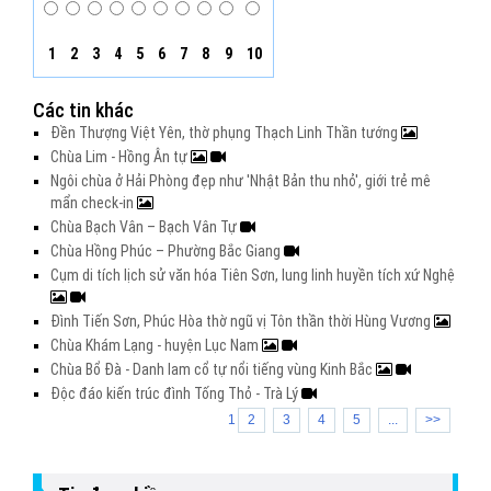
1
2
3
4
5
6
7
8
9
10
Các tin khác
Đền Thượng Việt Yên, thờ phụng Thạch Linh Thần tướng
Chùa Lim - Hồng Ân tự
Ngôi chùa ở Hải Phòng đẹp như 'Nhật Bản thu nhỏ', giới trẻ mê
mẩn check-in
Chùa Bạch Vân – Bạch Vân Tự
Chùa Hồng Phúc – Phường Bắc Giang
Cụm di tích lịch sử văn hóa Tiên Sơn, lung linh huyền tích xứ Nghệ
Đình Tiến Sơn, Phúc Hòa thờ ngũ vị Tôn thần thời Hùng Vương
Chùa Khám Lạng - huyện Lục Nam
Chùa Bổ Đà - Danh lam cổ tự nổi tiếng vùng Kinh Bắc
Độc đáo kiến trúc đình Tống Thỏ - Trà Lý
1
2
3
4
5
...
>>