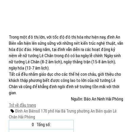
Trong một đô thị lớn, với tốc độ đô thị hóa như hiện nay, đình An
Biên vẫn hiện lên sừng sững với những nét kiến trúc nghệ thuật, văn
hóa độc đáo. Hàng năm, tại đình vẫn diễn ra các hoạt động kỷ
niệm về nữ tướng Lê Chân trong đó có ba ngày lễ chính: Ngày sinh
nữ tướng Lê Chân (8-2 âm lịch), ngày thắng trận (15-8 âm lịch);
ngày hóa (13-7 âm lịch).
Tất cả đều nhằm giáo dục cho các thế hệ con cháu, giới thiệu cho
khách thập phương biết được công lao to lớn của nữ tướng Lê
Chân và cũng để khẳng định ngôi đình sẽ trường tồn mãi với thời
gian.
Nguồn: Báo An Ninh Hải Phòng
Trở về đầu trang
Đình An Biên
số 170 phố Hai Bà Trưng
phường An Biên
quận Lê
Chân
Hải Phòng
0
Tổng số: