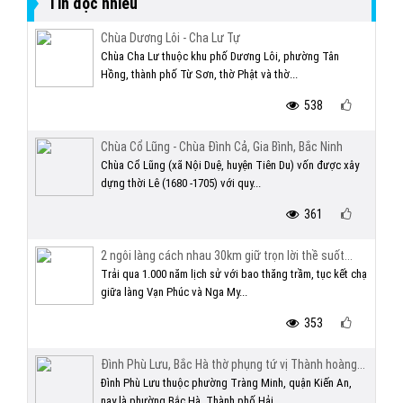
Tin đọc nhiều
Chùa Dương Lôi - Cha Lư Tự
Chùa Cha Lư thuộc khu phố Dương Lôi, phường Tân
Hồng, thành phố Từ Sơn, thờ Phật và thờ...
538
Chùa Cổ Lũng - Chùa Đình Cả, Gia Bình, Bắc Ninh
Chùa Cổ Lũng (xã Nội Duệ, huyện Tiên Du) vốn được xây
dựng thời Lê (1680 -1705) với quy...
361
2 ngôi làng cách nhau 30km giữ trọn lời thề suốt...
Trải qua 1.000 năm lịch sử với bao thăng trầm, tục kết chạ
giữa làng Vạn Phúc và Nga My...
353
Đình Phù Lưu, Bắc Hà thờ phụng tứ vị Thành hoàng...
Đình Phù Lưu thuộc phường Tràng Minh, quận Kiến An,
nay là phường Bắc Hà, Thành phố Hải...