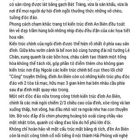
có sân rộng được lát bằng gạch Bát Tràng, vừa là sân khấu, vừa là
nơi để mọi người dự hội đình ngồi thưởng thức những vở chèo,
tuồng độc đáo.
Phong cách chạm khắc trang trí kiến trúc đình An Biên đều toát
lên vẻ đẹp trầm hùng bởi những nhịp điệu đều đặn của các họa tiết
hoa văn.
Kiến trúc chính của ngôi đình được thể hiện rõ nhất ở phía sau sân
đình. Giữa khu vườn cảnh là bể non bộ cùng tượng đài nữ tướng Lê
Chân, xung quanh là các bồn hoa, chậu cảnh tạo thành một tổng
hòa không thể tách rời, góp phần tô điểm thêm cho không gian
kiến trúc nơi đây. Ngoài các kiến trúc chính bố cục theo lối chữ
“Công” truyền thống, đình An Biên còn có những kiến trúc phụ độc
đáo với 2 tòa tả mạc, hữu mạc 3 gian kèm hai bên nhàu cầu phía
sau đại đình mặt quay vào trong.
Một nét độc đáo nữa trong công trình kiến trúc đình An Biên,
chính là các mái ngói chiếm 2/3 chiều cao của đình, xòe rộng và lan
xuống thấp, hơi võng, hai đầu nhô vút ra ngoài như hai con thuyền
lớn. Bờ nóc đắp đôi chim phượng hoàng bò xoải cùng chầu vào
mặt nhật tròn, quanh có vầng đao lửa do hổ phù lớn đội.
Không chỉ hoàn hảo về mặt cấu trúc mặt bằng di tích, đền An Biên
còn là một công trình cổ nổi tiếng ở nội thành Hải Phòng với nghệ