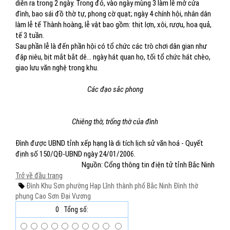
diễn ra trong 2 ngày. Trong đó, vào ngày mùng 3 làm lễ mở cửa
đình, bao sái đồ thờ tự, phong cờ quạt; ngày 4 chính hội, nhân dân
làm lễ tế Thành hoàng, lễ vật bao gồm: thịt lợn, xôi, rượu, hoa quả,
tế 3 tuần.
Sau phần lễ là đến phần hội có tổ chức các trò chơi dân gian như
đập niêu, bịt mắt bắt dê... ngày hát quan họ, tối tổ chức hát chèo,
giao lưu văn nghệ trong khu.
Các đạo sắc phong
Chiêng thờ, trống thờ của đình
Đình được UBND tỉnh xếp hạng là di tích lịch sử văn hoá - Quyết
định số 150/QĐ-UBND ngày 24/01/2006.
Nguồn: Cổng thông tin điện tử tỉnh Bắc Ninh
Trở về đầu trang
Đình Khu Sơn
phường Hạp Lĩnh
thành phố Bắc Ninh Đình thờ
phụng
Cao Sơn Đại Vương
0
Tổng số: