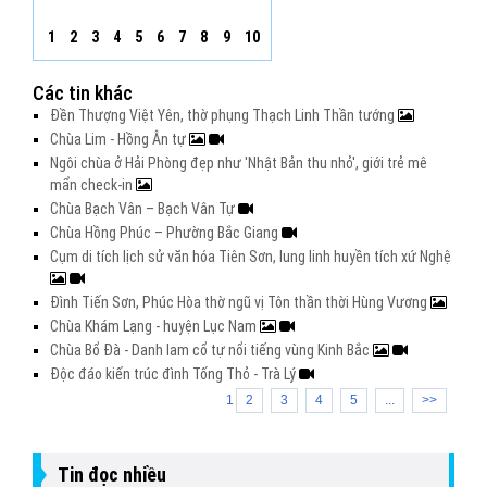
1
2
3
4
5
6
7
8
9
10
Các tin khác
Đền Thượng Việt Yên, thờ phụng Thạch Linh Thần tướng
Chùa Lim - Hồng Ân tự
Ngôi chùa ở Hải Phòng đẹp như 'Nhật Bản thu nhỏ', giới trẻ mê
mẩn check-in
Chùa Bạch Vân – Bạch Vân Tự
Chùa Hồng Phúc – Phường Bắc Giang
Cụm di tích lịch sử văn hóa Tiên Sơn, lung linh huyền tích xứ Nghệ
Đình Tiến Sơn, Phúc Hòa thờ ngũ vị Tôn thần thời Hùng Vương
Chùa Khám Lạng - huyện Lục Nam
Chùa Bổ Đà - Danh lam cổ tự nổi tiếng vùng Kinh Bắc
Độc đáo kiến trúc đình Tống Thỏ - Trà Lý
1
2
3
4
5
...
>>
Tin đọc nhiều