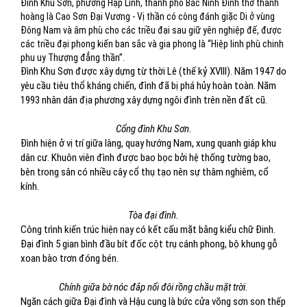
Đình Khu Sơn, phường Hạp Lĩnh, thành phố Bắc Ninh Đình thờ thành
hoàng là Cao Sơn Đại Vương - Vị thần có công đánh giặc Di ở vùng
Đông Nam và âm phù cho các triều đại sau giữ yên nghiệp đế, được
các triều đại phong kiến ban sắc và gia phong là “Hiệp linh phù chinh
phu uy Thượng đẳng thần”.
Đình Khu Sơn được xây dựng từ thời Lê (thế kỷ XVIII). Năm 1947 do
yêu cầu tiêu thổ kháng chiến, đình đã bị phá hủy hoàn toàn. Năm
1993 nhân dân địa phương xây dựng ngôi đình trên nền đất cũ.
Cổng đình Khu Sơn.
Đình hiện ở vị trí giữa làng, quay hướng Nam, xung quanh giáp khu
dân cư. Khuôn viên đình được bao bọc bởi hệ thống tường bao,
bên trong sân có nhiều cây cổ thụ tạo nên sự thâm nghiêm, cổ
kính.
Tòa đại đình.
Công trình kiến trúc hiện nay có kết cấu mặt bằng kiểu chữ Đinh.
Đại đình 5 gian bình đầu bít đốc cột trụ cánh phong, bộ khung gỗ
xoan bào trơn đóng bén.
Chính giữa bờ nóc đắp nổi đôi rồng chầu mặt trời.
Ngăn cách giữa Đại đình và Hậu cung là bức cửa võng sơn son thếp