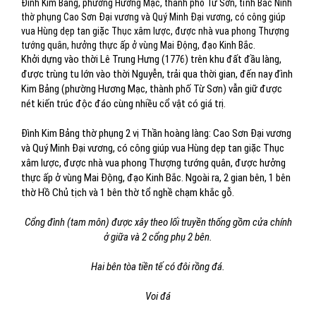
Đình Kim Bảng, phường Hương Mạc, thành phố Từ Sơn, tỉnh Bắc Ninh
thờ phụng Cao Sơn Đại vương và Quý Minh Đại vương, có công giúp
vua Hùng dẹp tan giặc Thục xâm lược, được nhà vua phong Thượng
tướng quân, hưởng thực ấp ở vùng Mai Động, đạo Kinh Bắc.
Khởi dựng vào thời Lê Trung Hưng (1776) trên khu đất đầu làng,
được trùng tu lớn vào thời Nguyễn, trải qua thời gian, đến nay đình
Kim Bảng (phường Hương Mạc, thành phố Từ Sơn) vẫn giữ được
nét kiến trúc độc đáo cùng nhiều cổ vật có giá trị.
Đình Kim Bảng thờ phụng 2 vị Thần hoàng làng: Cao Sơn Đại vương
và Quý Minh Đại vương, có công giúp vua Hùng dẹp tan giặc Thục
xâm lược, được nhà vua phong Thượng tướng quân, được hưởng
thực ấp ở vùng Mai Động, đạo Kinh Bắc. Ngoài ra, 2 gian bên, 1 bên
thờ Hồ Chủ tịch và 1 bên thờ tổ nghề chạm khắc gỗ.
Cổng đình (tam môn) được xây theo lối truyền thống gồm cửa chính
ở giữa và 2 cổng phụ 2 bên.
Hai bên tòa tiền tế có đôi rồng đá.
Voi đá