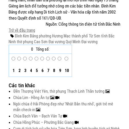
Hàng năm, nhân dân địa phương lại mở hội đình vào ngày 15 tháng
Giêng âm lịch để tưởng nhớ công ơn các bậc tiền nhân. Đình Kim
Bảng được xếp hạng Di tích Lịch sử - Văn hóa cấp tỉnh năm 2002
theo Quyết định số 161/QĐ-UB.
Nguồn: Cổng thông tin điện tử tỉnh Bắc Ninh
Trở về đầu trang
Đình Kim Bảng
phường Hương Mạc
thành phố Từ Sơn
tỉnh Bắc
Ninh thờ phụng
Cao Sơn Đại vương
Quý Minh Đại vương
0
Tổng số:
1
2
3
4
5
6
7
8
9
10
Các tin khác
Đền Thượng Việt Yên, thờ phụng Thạch Linh Thần tướng
Chùa Lim - Hồng Ân tự
Ngôi chùa ở Hải Phòng đẹp như 'Nhật Bản thu nhỏ', giới trẻ mê
mẩn check-in
Chùa Bạch Vân – Bạch Vân Tự
Chùa Hồng Phúc – Phường Bắc Giang
Cụm di tích lịch sử văn hóa Tiên Sơn, lung linh huyền tích xứ Nghệ