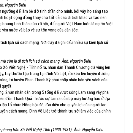
Ảnh: Nguyễn Diệu
n ngưỡng để làm bệ đỡ tinh thần cho mình, bởi vậy, họ sáng tạo
inh hoạt cộng đồng thay cho tất cả các di tích khác và tạo nên
hoảng tinh thần của xã hội, để người Việt Nam luôn là người Việt
ệt yêu nước và bảo vệ sự tồn vong của dân tộc.
i tích lịch sử cách mạng. Nơi đây đã ghi dấu nhiều sự kiện lịch sử
óa mà còn là di tích lịch sử cách mạng. Ảnh: Nguyễn Diệu
ào Xô Viết Nghệ - Tĩnh nổ ra, nhân dân Thanh Chương đã vùng lên
, tay thước tập trung tại đình Võ Liệt, rồi kéo lên huyện đường
úng, tri huyện Phan Thanh Kỷ phải chấp nhận bản yêu sách của
i quyết.
g, 2 vạn nhân dân trong 5 tổng đã vượt sông Lam sang vây phá
y lên đồn Thanh Quả. Trước sự tan rã của bộ máy hương hào ở địa
 lập tổ chức Nông hội đỏ, đại diện cho quyền lợi của người lao
uyền cách mạng. Đình Võ Liệt trở thành trụ sở làm việc của chính
ong phong trào Xô Viết Nghệ Tĩnh (1930-1931). Ảnh: Nguyễn Diệu