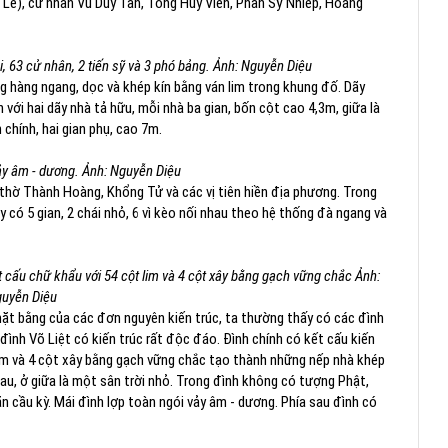
ê), cử nhân Vũ Duy Tân, Tống Huy Viên, Phan Sỹ Nhiếp, Hoàng
i, 63 cử nhân, 2 tiến sỹ và 3 phó bảng. Ảnh: Nguyễn Diệu
ng hàng ngang, dọc và khép kín bằng ván lim trong khung đố. Dãy
 với hai dãy nhà tả hữu, mỗi nhà ba gian, bốn cột cao 4,3m, giữa là
 chính, hai gian phụ, cao 7m.
vảy âm - dương. Ảnh: Nguyễn Diệu
 thờ Thành Hoàng, Khổng Tử và các vị tiên hiền địa phương. Trong
y có 5 gian, 2 chái nhỏ, 6 vì kèo nối nhau theo hệ thống đà ngang và
ết cấu chữ khẩu với 54 cột lim và 4 cột xây bằng gạch vững chắc Ảnh:
uyễn Diệu
mặt bằng của các đơn nguyên kiến trúc, ta thường thấy có các đình
 đình Võ Liệt có kiến trúc rất độc đáo. Đình chính có kết cấu kiến
 lim và 4 cột xây bằng gạch vững chắc tạo thành những nếp nhà khép
au, ở giữa là một sân trời nhỏ. Trong đình không có tượng Phật,
n cầu kỳ. Mái đình lợp toàn ngói vảy âm - dương. Phía sau đình có