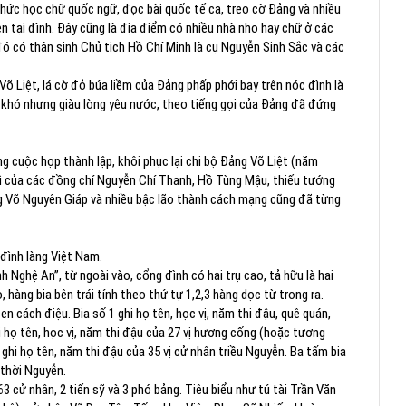
chức học chữ quốc ngữ, đọc bài quốc tế ca, treo cờ Đảng và nhiều
 tại đình. Đây cũng là địa điểm có nhiều nhà nho hay chữ ở các
ó có thân sinh Chủ tịch Hồ Chí Minh là cụ Nguyễn Sinh Sắc và các
õ Liệt, lá cờ đỏ búa liềm của Đảng phấp phới bay trên nóc đình là
o khó nhưng giàu lòng yêu nước, theo tiếng gọi của Đảng đã đứng
g cuộc họp thành lập, khôi phục lại chi bộ Đảng Võ Liệt (năm
 trì của các đồng chí Nguyễn Chí Thanh, Hồ Tùng Mậu, thiếu tướng
g Võ Nguyên Giáp và nhiều bậc lão thành cách mạng cũng đã từng
 đình làng Việt Nam.
h Nghệ An”, từ ngoài vào, cổng đình có hai trụ cao, tả hữu là hai
 hàng bia bên trái tính theo thứ tự 1,2,3 hàng dọc từ trong ra.
n cách điệu. Bia số 1 ghi họ tên, học vị, năm thi đậu, quê quán,
ghi họ tên, học vị, năm thi đậu của 27 vị hương cống (hoặc tương
 ghi họ tên, năm thi đậu của 35 vị cử nhân triều Nguyễn. Ba tấm bia
i thời Nguyễn.
3 cử nhân, 2 tiến sỹ và 3 phó bảng. Tiêu biểu như tú tài Trần Văn