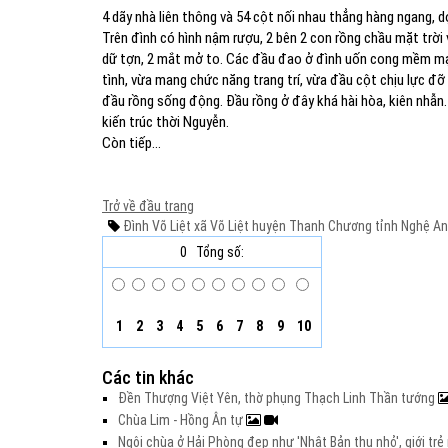
4 dãy nhà liên thông và 54 cột nối nhau thẳng hàng ngang, 
Trên đình có hình nậm rượu, 2 bên 2 con rồng chầu mặt trời
dữ tợn, 2 mắt mở to. Các đầu đao ở đình uốn cong mềm mại,
tình, vừa mang chức năng trang trí, vừa đầu cột chịu lực đ
đầu rồng sống động. Đầu rồng ở đây khá hài hòa, kiên nhẫn. H
kiến trúc thời Nguyễn.
Còn tiếp…
Trở về đầu trang
Đình Võ Liệt
xã Võ Liệt
huyện Thanh Chương
tỉnh Nghệ An
0
Tổng số:
1
2
3
4
5
6
7
8
9
10
Các tin khác
Đền Thượng Việt Yên, thờ phụng Thạch Linh Thần tướng
Chùa Lim - Hồng Ân tự
Ngôi chùa ở Hải Phòng đẹp như 'Nhật Bản thu nhỏ', giới t