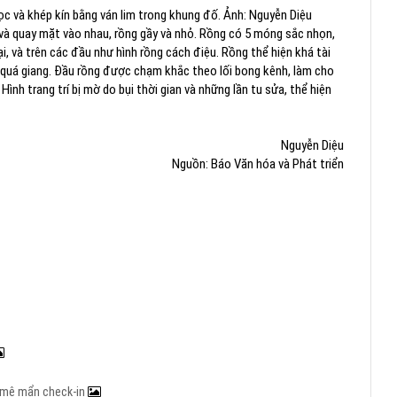
dọc và khép kín bằng ván lim trong khung đố. Ảnh: Nguyễn Diệu
 và quay mặt vào nhau, rồng gầy và nhỏ. Rồng có 5 móng sắc nhọn,
 và trên các đầu như hình rồng cách điệu. Rồng thể hiện khá tài
ỡ quá giang. Đầu rồng được chạm khắc theo lối bong kênh, làm cho
ình trang trí bị mờ do bụi thời gian và những lần tu sửa, thể hiện
Nguyễn Diệu
Nguồn: Báo Văn hóa và Phát triển
rẻ mê mẩn check-in