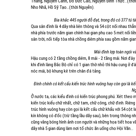
Thăng, Nguyễn Cảnh, Đỗ Đức Cao, Nguyễn Đình Thực…(thời L
Nho Nhã, Hồ Sỹ Tạo…(thời Nguyễn).
Bia khắc 445 người đỗ đạt, trong đó có 377 tú tà
Qua sân đình là 4 dãy nhà liên thông và 54 cột nối nhau thẳ
nhà phía trước năm gian chính hai gian phụ cao 5 mét nối liền
sân trời, nối tiếp tòa nhà chồng diêm phía sau gồm năm gian
Mái đình lợp toàn ngói 
Hậu cung có 2 tầng chồng diêm, 8 mái - 2 tầng mái. Nơi đây
khi đình làng Bắc Bộ chỉ có 1 gian thờ nhỏ thì hậu cung ở đâ
nóc mái, bộ khung kê trên chân đá tảng.
Đình chính có kết cấu kiến trúc hình vuông hay còn gọi là k
Ng
Ở nước ta, các kiểu đình có kiến trúc phong phú. Xét theo 
kiến trúc kiểu chữ nhất, chữ tam, chữ công, chữ đinh. Riêng
trúc hình vuông hay còn gọi là kết cấu chữ khẩu với 54 cột
kín không có đốc (trừ tầng lầu dãy sau), bên trong thông nh
cũng vắng bóng hình ảnh con người và những họa tiết hoa vă
dãy nhà 5 gian dùng làm nơi tổ chức ăn uống cho Hội Văn…