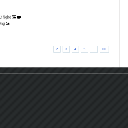
 xứ Nghệ
ương
1
2
3
4
5
...
>>