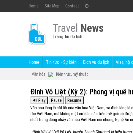
Home
Site Map
Contact
Travel
News
Trang tin du lịch
Home
Tin tức - Sự kiện
Dịch vụ du lịch
Visa, hộ 
Văn hóa
Kiến trúc, mỹ thuật
Đình Võ Liệt (Kỳ 2): Phong vị quê 
Văn hóa làng là cốt lõi của văn hóa Việt Nam, và đình làng là c
tộc Việt Nam, mà không một cư dân nào trên thế giới có được.
nhất trong dòng chảy văn hóa Việt Nam nói chung, Nghệ An nó
Đình Võ Liệt (xã Võ Liệt, huyện Thanh Chương) là biểu trưn