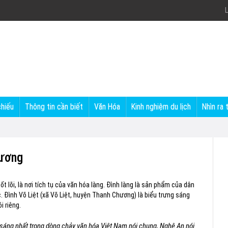
L
chiếu
Thông tin cần biết
Văn Hóa
Kinh nghiệm du lịch
Nhìn ra 
hương
ốt lõi, là nơi tích tụ của văn hóa làng. Đình làng là sản phẩm của dân
 Đình Võ Liệt (xã Võ Liệt, huyện Thanh Chương) là biểu trưng sáng
i riêng.
g sáng nhất trong dòng chảy văn hóa Việt Nam nói chung, Nghệ An nói