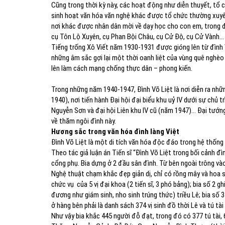
Cũng trong thời kỳ này, các hoạt động như diễn thuyết, tổ 
sinh hoạt văn hóa văn nghệ khác được tổ chức thường xuyên
nơi khác được nhân dân mời về dạy học cho con em, trong đ
cụ Tôn Lộ Xuyên, cụ Phan Bội Châu, cụ Cử Độ, cụ Cử Vành…
Tiếng trống Xô Viết năm 1930-1931 được gióng lên từ đình V
những âm sắc gợi lại một thời oanh liệt của vùng quê nghè
lên làm cách mạng chống thực dân – phong kiến.
Trong những năm 1940-1947, Đình Võ Liệt là nơi diễn ra nhữn
1940), nơi tiến hành Đại hội đại biểu khu uỷ IV dưới sự chủ
Nguyễn Sơn và đại hội Liên khu IV cũ (năm 1947)… Đại tướn
về thăm ngôi đình này.
Hương sắc trong văn hóa đình làng Việt
Đình Võ Liệt là một di tích văn hóa độc đáo trong hệ thống
Theo tác giả luận án Tiến sĩ “Đình Võ Liệt trong bối cảnh đìn
cổng phụ. Bia dựng ở 2 đầu sân đình. Từ bên ngoài trông vào,
Nghệ thuật chạm khắc đẹp giản dị, chỉ có rồng mây và hoa se
chức vụ của 5 vị đại khoa (2 tiến sĩ, 3 phó bảng); bia số 2 
đương như giám sinh, nho sinh trúng thức) triều Lê; bia số 3
ở hàng bên phải là danh sách 374 vị sinh đồ thời Lê và tú tà
Như vậy bia khắc 445 người đỗ đạt, trong đó có 377 tú tài, 6