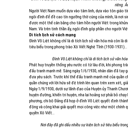
riêng. 
Người Việt Nam muốn dựa vào tâm linh, dựa vào tôn giáo tí
ngôi đình để đề cao tín ngưỡng thờ cúng của mình, là nơi s
được một thế cân bằng cho tâm hồn người Việt trong khủng 
Nam. Và trên tinh thần ấy, ngôi đình góp phần cho người Vi
Di tích lịch sử cách mạng
Đình Võ Liệt không chỉ là di tích lịch sử văn hóa mà còn là d
tiêu biểu trong phong trào Xô Viết Nghệ Tĩnh (1930-1931)…
Đình Võ Liệt không chỉ là di tích lịch sử văn h
Phát huy truyền thống yêu nước có từ lâu đời, khi phong tr
đấu tranh mạnh mẽ. Sáng ngày 1/6/1930, nhân dân đã tay gậy
đưa yêu sách. Trước khí thế đấu tranh mạnh mẽ của quần ch
quần chúng với lời hứa sẽ đệ trình lên quan trên xem xét, giả
Ngày 1/9/1930, dưới sự lãnh đạo của Huyện ủy Thanh Chươn
huyện đường, khiến tri huyện, nha lại hoảng sợ phải bỏ chạ
phương, chi bộ Đảng đã họp ở đình Võ Liệt quyết định thành
động và công khai giải quyết mọi công việc như một chính q
quyền Xô Viết…
Nơi đây đã ghi dấu nhiều sự kiện lịch sử tiêu biểu tr