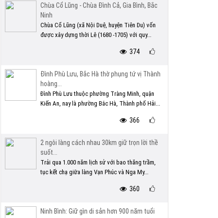
Chùa Cổ Lũng - Chùa Đình Cả, Gia Bình, Bắc
Ninh
Chùa Cổ Lũng (xã Nội Duệ, huyện Tiên Du) vốn
được xây dựng thời Lê (1680 -1705) với quy...
374
Đình Phù Lưu, Bắc Hà thờ phụng tứ vị Thành
hoàng...
Đình Phù Lưu thuộc phường Tràng Minh, quận
Kiến An, nay là phường Bắc Hà, Thành phố Hải...
366
2 ngôi làng cách nhau 30km giữ trọn lời thề
suốt...
Trải qua 1.000 năm lịch sử với bao thăng trầm,
tục kết chạ giữa làng Vạn Phúc và Nga My...
360
Ninh Bình: Giữ gìn di sản hơn 900 năm tuổi