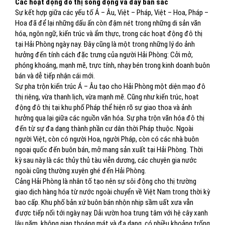
Các hoạt động đô thị sống động và đầy bản sắc
Sự kết hợp giữa các yếu tố Á – Âu, Việt – Pháp, Việt – Hoa, Pháp –
Hoa đã để lại những dấu ấn còn đậm nét trong những di sản văn
hóa, ngôn ngữ, kiến trúc và ẩm thực, trong các hoạt động đô thị
tại Hải Phòng ngày nay. Đây cũng là một trong những lý do ảnh
hưởng đến tính cách đặc trưng của người Hải Phòng: Cởi mở,
phóng khoáng, mạnh mẽ, trực tính, nhạy bén trong kinh doanh buôn
bán và dễ tiếp nhận cái mới.
Sự pha trộn kiến trúc Á – Âu tạo cho Hải Phòng một diện mạo đô
thị riêng, vừa thanh lịch, vừa mạnh mẽ. Cũng như kiến trúc, hoạt
động đô thị tại khu phố Pháp thể hiện rõ sự giao thoa và ảnh
hưởng qua lại giữa các nguồn văn hóa. Sự pha trộn văn hóa đô thị
đến từ sự đa dạng thành phần cư dân thời Pháp thuộc. Ngoài
người Việt, còn có người Hoa, người Pháp, còn có các nhà buôn
ngoại quốc đến buôn bán, mở mang sản xuất tại Hải Phòng. Thời
kỳ sau này là các thủy thủ tàu viễn dương, các chuyên gia nước
ngoài cũng thường xuyên ghé đến Hải Phòng.
Cảng Hải Phòng là nhân tố tạo nên sự sôi động cho thị trường
giao dịch hàng hóa từ nước ngoài chuyển về Việt Nam trong thời kỳ
bao cấp. Khu phố bản xứ buôn bán nhộn nhịp sầm uất xưa vẫn
được tiếp nối tới ngày nay. Dải vườn hoa trung tâm với hệ cây xanh
lâu năm, không gian thoáng mát và đa dạng, có nhiều khoảng trống