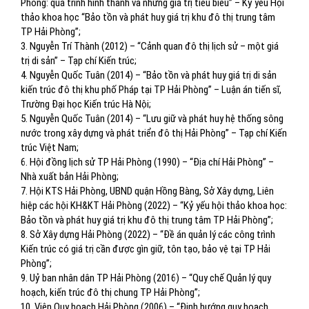
Phòng: quá trình hình thành và những giá trị tiêu biểu” – Kỷ yếu Hội
thảo khoa học “Bảo tồn và phát huy giá trị khu đô thị trung tâm
TP Hải Phòng”;
3. Nguyễn Trí Thành (2012) – “Cảnh quan đô thị lịch sử – một giá
trị di sản” – Tạp chí Kiến trúc;
4. Nguyễn Quốc Tuân (2014) – “Bảo tồn và phát huy giá trị di sản
kiến trúc đô thị khu phố Pháp tại TP Hải Phòng” – Luận án tiến sĩ,
Trường Đại học Kiến trúc Hà Nội;
5. Nguyễn Quốc Tuân (2014) – “Lưu giữ và phát huy hệ thống sông
nước trong xây dựng và phát triển đô thị Hải Phòng” – Tạp chí Kiến
trúc Việt Nam;
6. Hội đồng lịch sử TP Hải Phòng (1990) – “Địa chí Hải Phòng” –
Nhà xuất bản Hải Phòng;
7. Hội KTS Hải Phòng, UBND quận Hồng Bàng, Sở Xây dựng, Liên
hiệp các hội KH&KT Hải Phòng (2022) – “Kỷ yếu hội thảo khoa học:
Bảo tồn và phát huy giá trị khu đô thị trung tâm TP Hải Phòng”;
8. Sở Xây dựng Hải Phòng (2022) – “Đề án quản lý các công trình
Kiến trúc có giá trị cần được gìn giữ, tôn tạo, bảo vệ tại TP Hải
Phòng”;
9. Uỷ ban nhân dân TP Hải Phòng (2016) – “Quy chế Quản lý quy
hoạch, kiến trúc đô thị chung TP Hải Phòng”;
10. Viện Quy hoạch Hải Phòng (2006) – “Định hướng quy hoạch