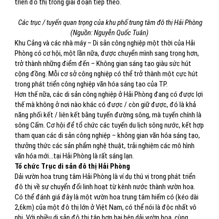
triển đô thị trong giai đoạn tiếp theo.
Các trục / tuyến quan trọng của khu phố trung tâm đô thị Hải Phòng
(Nguồn: Nguyễn Quốc Tuân)
Khu Cảng và các nhà máy – Di sản công nghiệp một thời của Hải
Phòng có cơ hội, một lần nữa, được chuyển mình sang trọng hơn,
trở thành những điểm đến – Không gian sáng tạo giàu sức hút
cộng đồng. Mỗi cơ sở công nghiệp có thể trở thành một cực hút
trong phát triển công nghiệp văn hóa sáng tạo của TP.
Hơn thế nữa, các di sản công nghiệp ở Hải Phòng đang có được lợi
thế mà không ở nơi nào khác có được / còn giữ được, đó là khả
năng phối kết / liên kết bằng tuyến đường sông, mà tuyến chính là
sông Cấm. Cơ hội để tổ chức các tuyến du lịch sông nước, kết hợp
tham quan các di sản công nghiệp – không gian văn hóa sáng tạo,
thưởng thức các sản phẩm nghệ thuật, trải nghiệm các mô hình
văn hóa mới…tại Hải Phòng là rất sáng lạn.
Tổ chức Trục di sản đô thị Hải Phòng
Dải vườn hoa trung tâm Hải Phòng là ví dụ thú vị trong phát triển
đô thị về sự chuyển đổi linh hoạt từ kênh nước thành vườn hoa.
Có thể đánh giá đây là một vườn hoa trung tâm hiếm có (kéo dài
2,6km) của một đô thị lớn ở Việt Nam, có thể nói là độc nhất vô
nhị. Với nhiều di sản đô thị tập hợp hai bên dải vườn hoa, cùng