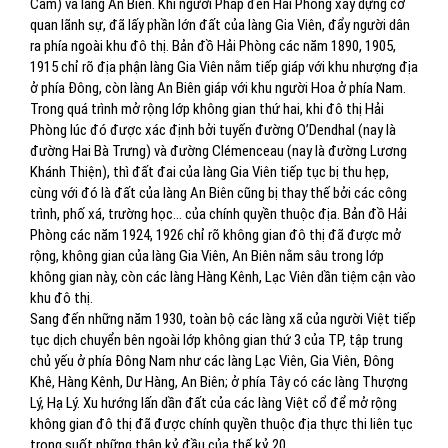
Cấm) và làng An Biên. Khi người Pháp đến Hải Phòng xây dựng cơ
quan lãnh sự, đã lấy phần lớn đất của làng Gia Viên, đẩy người dân
ra phía ngoài khu đô thị. Bản đồ Hải Phòng các năm 1890, 1905,
1915 chỉ rõ địa phận làng Gia Viên nằm tiếp giáp với khu nhượng địa
ở phía Đông, còn làng An Biên giáp với khu người Hoa ở phía Nam.
Trong quá trình mở rộng lớp không gian thứ hai, khi đô thị Hải
Phòng lúc đó được xác định bởi tuyến đường O’Dendhal (nay là
đường Hai Bà Trưng) và đường Clémenceau (nay là đường Lương
Khánh Thiện), thì đất đai của làng Gia Viên tiếp tục bị thu hẹp,
cùng với đó là đất của làng An Biên cũng bị thay thế bởi các công
trình, phố xá, trường học… của chính quyền thuộc địa. Bản đồ Hải
Phòng các năm 1924, 1926 chỉ rõ không gian đô thị đã được mở
rộng, không gian của làng Gia Viên, An Biên nằm sâu trong lớp
không gian này, còn các làng Hàng Kênh, Lạc Viên dần tiệm cận vào
khu đô thị.
Sang đến những năm 1930, toàn bộ các làng xã của người Việt tiếp
tục dịch chuyển bên ngoài lớp không gian thứ 3 của TP, tập trung
chủ yếu ở phía Đông Nam như các làng Lạc Viên, Gia Viên, Đông
Khê, Hàng Kênh, Dư Hàng, An Biên; ở phía Tây có các làng Thượng
Lý, Hạ Lý. Xu hướng lấn dần đất của các làng Việt cổ để mở rộng
không gian đô thị đã được chính quyền thuộc địa thực thi liên tục
trong suốt những thập kỷ đầu của thế kỷ 20.