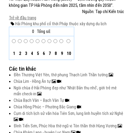
không gian TP Hải Phòng đến năm 2025, tầm nhìn đến 2050”.
Nguồn: Tạp chí Kiến trúc
Trở về đầu trang
Hải Phòng
khu phố cổ
thời Pháp thuộc
xây dựng
du lịch
0
Tổng số:
1
2
3
4
5
6
7
8
9
10
Các tin khác
Đền Thượng Việt Yên, thờ phụng Thạch Linh Thần tướng
Chùa Lim - Hồng Ân tự
Ngôi chùa ở Hải Phòng đẹp như 'Nhật Bản thu nhỏ', giới trẻ mê
mẩn check-in
Chùa Bạch Vân – Bạch Vân Tự
Chùa Hồng Phúc – Phường Bắc Giang
Cụm di tích lịch sử văn hóa Tiên Sơn, lung linh huyền tích xứ Nghệ
Đình Tiến Sơn, Phúc Hòa thờ ngũ vị Tôn thần thời Hùng Vương
Chùa Khám Lạng - huyện Lục Nam