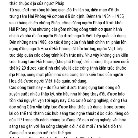
thác thuộc địa của người Pháp.
Từ sau đợt mở rộng không gian đô thị lần ba, diện mạo đô thị
trung tâm Hải Phòng về cơ bản đã ổn định. Đếnnăm 1954 – 1955,
sau kháng chiến chống Pháp, cộng đồng người Pháp đã rút khỏi
Hải Phòng. Khu nhượng địa gồm những công trình cơ quan hành
chính và nhà ở của người Pháp được người Việt tiếp quản sử dụng.
Đến những năm 1980, do tác động của tình hình chính trị, phần lớn
cộng đồng người Hoa ở Hải Phòng đã hồi hương, người Việt tiếp
tục tiếp quản các công trình kiến trúc này. Như vậy, không gian kiến
trúc trung tâm Hải Phòng (khu phố Pháp) đến những thập niên cuối
thế kỷ 20 được xác định chủ yếu là các công trình kiến trúc thuộc
địa Pháp, cùng một phần nhỏ các công trình kiến trúc của người
Hoa đã được người Việt tiếp quản, sử dụng.
Các công trình này – do hầu hết được trưng dụng làm công sở
xuyên suốt nhiều thập kỷ, nên hầu như không thay đổi, được bảo
tồn khá nguyên vẹn tới ngày nay. Các cơ sở công nghiệp, đóng tàu
dọc sông Cấm vẫn tiếp tục được khai thác, sử dụng, trong tương
lai có thể trở thành các hub sáng tạo nghệ thuật độc đáo, riêng có
của TP trong bối cảnh chúng ta đang đề cao công nghiệp văn hóa
sáng tạo gắn với làn sóng chuyển đổi / đổi mới / trẻ hóa đô thị
đang diễn ra mạnh mẽ trên thế giới.