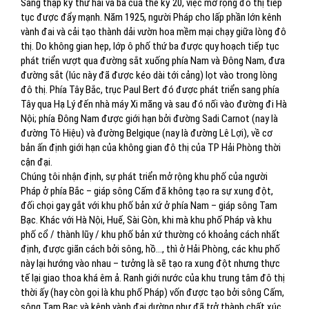
Sang thập kỷ thứ hai và ba của thế kỷ 20, việc mở rộng đô thị tiếp
tục được đẩy mạnh. Năm 1925, người Pháp cho lấp phần lớn kênh
vành đai và cải tạo thành dải vườn hoa mềm mại chạy giữa lòng đô
thị. Do không gian hẹp, lớp ô phố thứ ba được quy hoạch tiếp tục
phát triển vượt qua đường sắt xuống phía Nam và Đông Nam, đưa
đường sắt (lúc này đã được kéo dài tới cảng) lọt vào trong lòng
đô thị. Phía Tây Bắc, trục Paul Bert đó được phát triển sang phía
Tây qua Hạ Lý đến nhà máy Xi măng và sau đó nối vào đường đi Hà
Nội; phía Đông Nam được giới hạn bởi đường Sadi Carnot (nay là
đường Tô Hiệu) và đường Belgique (nay là đường Lê Lợi), về cơ
bản ấn định giới hạn của không gian đô thị của TP Hải Phòng thời
cận đại.
Chúng tôi nhận định, sự phát triển mở rộng khu phố của người
Pháp ở phía Bắc – giáp sông Cấm đã không tạo ra sự xung đột,
đối chọi gay gắt với khu phố bản xứ ở phía Nam – giáp sông Tam
Bạc. Khác với Hà Nội, Huế, Sài Gòn, khi mà khu phố Pháp và khu
phố cổ / thành lũy / khu phố bản xứ thường có khoảng cách nhất
định, được giãn cách bởi sông, hồ…, thì ở Hải Phòng, các khu phố
này lại hướng vào nhau – tưởng là sẽ tạo ra xung đột nhưng thực
tế lại giao thoa khá êm ả. Ranh giới nước của khu trung tâm đô thị
thời ấy (hay còn gọi là khu phố Pháp) vốn được tạo bởi sông Cấm,
sông Tam Bạc và kênh vành đai dường như đã trở thành chất xúc