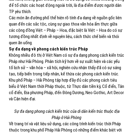
để tổ chức các hoạt động ngoài trời, là địa điểm được người dân
TP yêu thích.
Các món ăn đường phố thể hiện rõ tính đa dạng về nguồn gốc liên
quan đến các sắc tộc, cùng sự giao thoa văn hóa ẩm thực giữa
các cộng đồng Việt – Pháp – Hoa, đặc biệt là Việt – Hoa do có sự
tương đồng nhất định về nguyên liệu, cách thức chế biến và thói
quen ăn uống.
Sự đa dạng về phong cách kiến trúc Pháp
Không nhiều đô thị ở Việt Nam có sự đa dạng phong cách kiến trúc
Pháp như Hải Phòng. Phân tích kỹ hơn về sự xuất hiện và các yếu
tố lịch sử – văn hóa – xã hội, nghiên cứu nhận thấy đã có sự sáng
tạo, tiếp biến trong tiếp nhận, kế thừa các phong cách kiến trúc.
Khu phố Pháp – Hải Phòng tập hợp đầy đủ các phong cách tiêu
biểu ở Việt Nam thời Pháp thuộc, từ Thực dân tiền kỳ, Cổ điển, Tân
cổ điển, Địa phương Pháp, đến Đông Dương, Neo Gothic, Art Decor
và Cận hiện đại.
Sự đa dạng phong cách kiến trúc của di dản kiến trúc thuộc địa
Pháp ở Hải Phòng
Về trang trí và vật liệu sử dụng, các công trình kiến trúc thời Pháp
thuộc trong khu phố Pháp Hải Phòng có những điểm khác biệt với