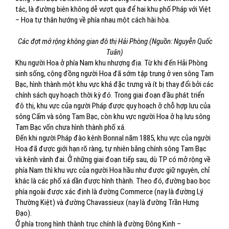
tác, là đường biên không dễ vượt qua để hai khu phố Pháp với Việt
– Hoa tự thân hướng về phía nhau một cách hài hòa.
Các đợt mở rộng không gian đô thị Hải Phòng (Nguồn: Nguyễn Quốc
Tuân)
Khu người Hoa ở phía Nam khu nhượng địa. Từ khi đến Hải Phòng
sinh sống, cộng đồng người Hoa đã sớm tập trung ở ven sông Tam
Bạc, hình thành một khu vực khá đặc trưng và ít bị thay đổi bởi các
chính sách quy hoạch thời kỳ đó. Trong giai đoạn đầu phát triển
đô thị, khu vực của người Pháp được quy hoạch ở chỗ hợp lưu của
sông Cấm và sông Tam Bạc, còn khu vực người Hoa ở hạ lưu sông
Tam Bạc vốn chưa hình thành phố xá.
Đến khi người Pháp đào kênh Bonnal năm 1885, khu vực của người
Hoa đã được giới hạn rõ ràng, tự nhiên bằng chính sông Tam Bạc
và kênh vành đai. Ở những giai đoạn tiếp sau, dù TP có mở rộng về
phía Nam thì khu vực của người Hoa hầu như được giữ nguyên, chỉ
khác là các phố xá dần được hình thành. Theo đó, đường bao bọc
phía ngoài được xác định là đường Commerce (nay là đường Lý
Thường Kiệt) và đường Chavassieux (nay là đường Trần Hưng
Đạo).
Ở phía trong hình thành trục chính là đường Đông Kinh –