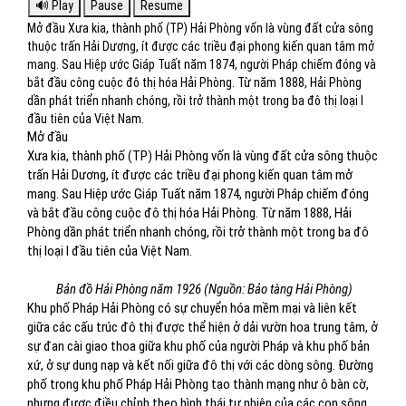
Mở đầu Xưa kia, thành phố (TP) Hải Phòng vốn là vùng đất cửa sông
thuộc trấn Hải Dương, ít được các triều đại phong kiến quan tâm mở
mang. Sau Hiệp ước Giáp Tuất năm 1874, người Pháp chiếm đóng và
bắt đầu công cuộc đô thị hóa Hải Phòng. Từ năm 1888, Hải Phòng
dần phát triển nhanh chóng, rồi trở thành một trong ba đô thị loại I
đầu tiên của Việt Nam.
Mở đầu
Xưa kia, thành phố (TP) Hải Phòng vốn là vùng đất cửa sông thuộc
trấn Hải Dương, ít được các triều đại phong kiến quan tâm mở
mang. Sau Hiệp ước Giáp Tuất năm 1874, người Pháp chiếm đóng
và bắt đầu công cuộc đô thị hóa Hải Phòng. Từ năm 1888, Hải
Phòng dần phát triển nhanh chóng, rồi trở thành một trong ba đô
thị loại I đầu tiên của Việt Nam.
Bản đồ Hải Phòng năm 1926 (Nguồn: Bảo tàng Hải Phòng)
Khu phố Pháp Hải Phòng có sự chuyển hóa mềm mại và liên kết
giữa các cấu trúc đô thị được thể hiện ở dải vườn hoa trung tâm, ở
sự đan cài giao thoa giữa khu phố của người Pháp và khu phố bản
xứ, ở sự dung nạp và kết nối giữa đô thị với các dòng sông. Đường
phố trong khu phố Pháp Hải Phòng tạo thành mạng như ô bàn cờ,
nhưng được điều chỉnh theo hình thái tự nhiên của các con sông