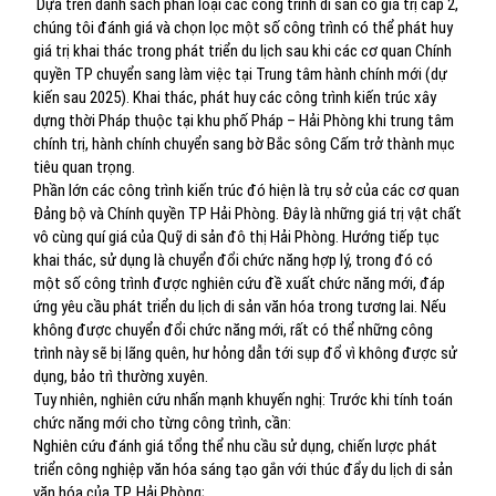
Dựa trên danh sách phân loại các công trình di sản có giá trị cấp 2,
chúng tôi đánh giá và chọn lọc một số công trình có thể phát huy
giá trị khai thác trong phát triển du lịch sau khi các cơ quan Chính
quyền TP chuyển sang làm việc tại Trung tâm hành chính mới (dự
kiến sau 2025). Khai thác, phát huy các công trình kiến trúc xây
dựng thời Pháp thuộc tại khu phố Pháp – Hải Phòng khi trung tâm
chính trị, hành chính chuyển sang bờ Bắc sông Cấm trở thành mục
tiêu quan trọng.
Phần lớn các công trình kiến trúc đó hiện là trụ sở của các cơ quan
Đảng bộ và Chính quyền TP Hải Phòng. Đây là những giá trị vật chất
vô cùng quí giá của Quỹ di sản đô thị Hải Phòng. Hướng tiếp tục
khai thác, sử dụng là chuyển đổi chức năng hợp lý, trong đó có
một số công trình được nghiên cứu đề xuất chức năng mới, đáp
ứng yêu cầu phát triển du lịch di sản văn hóa trong tương lai. Nếu
không được chuyển đổi chức năng mới, rất có thể những công
trình này sẽ bị lãng quên, hư hỏng dẫn tới sụp đổ vì không được sử
dụng, bảo trì thường xuyên.
Tuy nhiên, nghiên cứu nhấn mạnh khuyến nghị: Trước khi tính toán
chức năng mới cho từng công trình, cần:
Nghiên cứu đánh giá tổng thể nhu cầu sử dụng, chiến lược phát
triển công nghiệp văn hóa sáng tạo gắn với thúc đẩy du lịch di sản
văn hóa của TP. Hải Phòng;