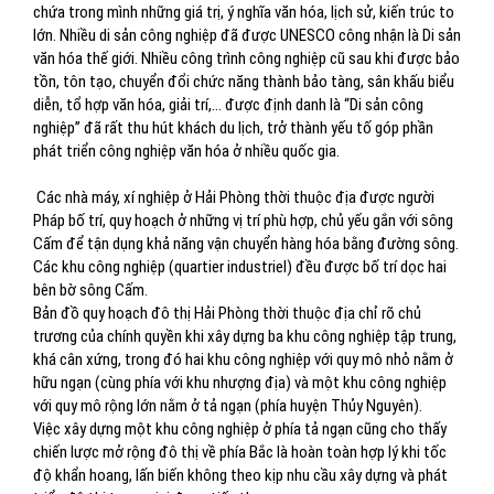
chứa trong mình những giá trị, ý nghĩa văn hóa, lịch sử, kiến trúc to
lớn. Nhiều di sản công nghiệp đã được UNESCO công nhận là Di sản
văn hóa thế giới. Nhiều công trình công nghiệp cũ sau khi được bảo
tồn, tôn tạo, chuyển đổi chức năng thành bảo tàng, sân khấu biểu
diễn, tổ hợp văn hóa, giải trí,… được định danh là “Di sản công
nghiệp” đã rất thu hút khách du lịch, trở thành yếu tố góp phần
phát triển công nghiệp văn hóa ở nhiều quốc gia.
Các nhà máy, xí nghiệp ở Hải Phòng thời thuộc địa được người
Pháp bố trí, quy hoạch ở những vị trí phù hợp, chủ yếu gắn với sông
Cấm để tận dụng khả năng vận chuyển hàng hóa bằng đường sông.
Các khu công nghiệp (quartier industriel) đều được bố trí dọc hai
bên bờ sông Cấm.
Bản đồ quy hoạch đô thị Hải Phòng thời thuộc địa chỉ rõ chủ
trương của chính quyền khi xây dựng ba khu công nghiệp tập trung,
khá cân xứng, trong đó hai khu công nghiệp với quy mô nhỏ nằm ở
hữu ngạn (cùng phía với khu nhượng địa) và một khu công nghiệp
với quy mô rộng lớn nằm ở tả ngạn (phía huyện Thủy Nguyên).
Việc xây dựng một khu công nghiệp ở phía tả ngạn cũng cho thấy
chiến lược mở rộng đô thị về phía Bắc là hoàn toàn hợp lý khi tốc
độ khẩn hoang, lấn biến không theo kịp nhu cầu xây dựng và phát