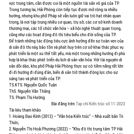
vực trung tâm, cần được coi là một nguồn tài sản vô giá của TP.
Trong tương lai, Hải Phòng còn tiếp tục được mở rộng ra nhiều
hướng, nhưng khu phố Pháp sẽ vẫn luôn giữ vai trò hạt nhân quan
trọng, là nơi tập trung nhiều cơ quan, trụ sở, các cơ sở kinh doanh
thương mại, các tổ chức văn hóa – xã hội nghệ thuật quan trọng,
cũng như các hoạt động đô thị tiêu biểu cho đời sống của TP.
Để tránh những tác động tiêu cực ảnh hưởng đến sự toàn vẹn của
di sản đô thị này, bảo tồn và phát huy trên cơ sở khai thác phục vụ
phát triển là một xu thế tất yếu, mà một trong những hướng đi phù
hợp là khai thác phát triển du lịch di sản văn hóa. Với tài nguyên di
sản dồi dào, khu phố Pháp Hải Phòng thực sự có tiềm năng rất lớn
đi đi hướng đi đúng đắn, biến di sản trở thành động lực cho sự
sáng tạo và phát triển của TP.
TS.KTS. Nguyễn Quốc Tuân
ThS. Nguyễn Văn Thắng
TS. Phạm Thị Hường
Bài đăng trên
Tạp chí Kiến trúc số 11-2023
Tài liệu tham khảo
1. Hoàng Đạo Kính (2012) – “Văn hóa Kiến trúc” – Nhà xuất bản Tri
Thức;
2. Nguyễn Thị Hoải Phương (2022) – “Khu đô thị trung tâm TP Hải