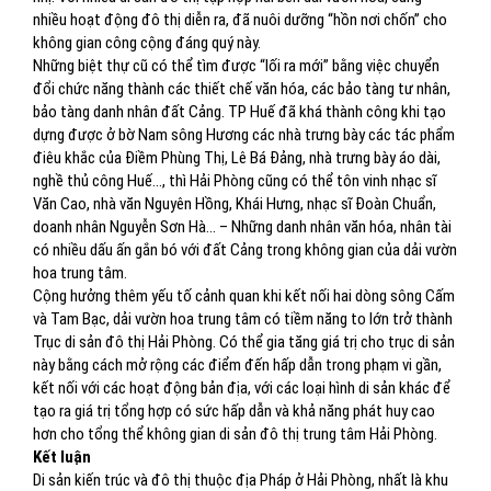
nhiều hoạt động đô thị diễn ra, đã nuôi dưỡng “hồn nơi chốn” cho
không gian công cộng đáng quý này.
Những biệt thự cũ có thể tìm được “lối ra mới” bằng việc chuyển
đổi chức năng thành các thiết chế văn hóa, các bảo tàng tư nhân,
bảo tàng danh nhân đất Cảng. TP Huế đã khá thành công khi tạo
dựng được ở bờ Nam sông Hương các nhà trưng bày các tác phẩm
điêu khắc của Điềm Phùng Thị, Lê Bá Đảng, nhà trưng bày áo dài,
nghề thủ công Huế…, thì Hải Phòng cũng có thể tôn vinh nhạc sĩ
Văn Cao, nhà văn Nguyên Hồng, Khái Hưng, nhạc sĩ Đoàn Chuẩn,
doanh nhân Nguyễn Sơn Hà… – Những danh nhân văn hóa, nhân tài
có nhiều dấu ấn gắn bó với đất Cảng trong không gian của dải vườn
hoa trung tâm.
Cộng hưởng thêm yếu tố cảnh quan khi kết nối hai dòng sông Cấm
và Tam Bạc, dải vườn hoa trung tâm có tiềm năng to lớn trở thành
Trục di sản đô thị Hải Phòng. Có thể gia tăng giá trị cho trục di sản
này bằng cách mở rộng các điểm đến hấp dẫn trong phạm vi gần,
kết nối với các hoạt động bản địa, với các loại hình di sản khác để
tạo ra giá trị tổng hợp có sức hấp dẫn và khả năng phát huy cao
hơn cho tổng thể không gian di sản đô thị trung tâm Hải Phòng.
Kết luận
Di sản kiến trúc và đô thị thuộc địa Pháp ở Hải Phòng, nhất là khu