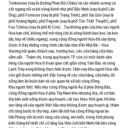
Tonkinoise (nay là đường Phan Bội Châu) và các nhánh xương cá
cắt ngang nối ra bờ sông/kênh như phố Bắc Ninh (nay là phố Lãn
Ông), phố Formose (nay là phố Trạng Trình), phố Sài Gòn (nay là
phố Hoàng Ngân), phố Pagode (nay là phố Tôn Thất Thuyết), phố
Fou Tchéou (nay là phố Kí Con)… Tuy không gian của khu vực người
Hoa hạn chế, không thể mở rộng (do bị sông/kênh bao bọc, lại kéo
dài, hẹp về chiều ngang), song cộng đồng người Hoa đã xây dựng
được ở đây những công trình căn bản như đền Nhà Bà – Hoa
thương hội quán, khách sạn, trường học, các cửa hàng cửa hiệu
sầm uất… Thậm chí, trong quy hoạch TP còn có một bệnh viện
riêng của người Hoa ở đoạn giao cắt giữa sông Tam Bạc và sông
Lạch Tray song không thực hiện được. Hiện nay khu người Hoa vẫn
còn giữ được những nét đặc trưng về các cửa hàng, cửa hiệu, lối
sống làm ăn buôn bán và các quan hệ xã hội cộng đồng.
Khu người Việt: Nếu như cộng đồng người Âu ở phía Đông Bắc,
cộng đồng người Hoa ở phía Tây Nam khu nhượng địa, về cơ bản
địa bàn sinh sống được quy hoạch, cải tạo theo thời gian thì khu
vực làng xã của người Việt hầu như không được quy hoạch gì, thậm
chí từng bước bị thu hẹp, xâm lấn bởi hai cộng đồng ngoại lai.
Hải Phòng vốn là một vùng cửa sông, ven biển, trong thời phong
kiến đáng kể nhất chỉ có làng Gia Viên (với bến Ninh Hải bên sông