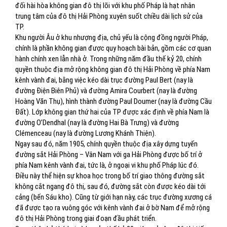
đối hài hòa không gian đô thị lõi với khu phố Pháp là hạt nhân
trung tâm của đô thị Hải Phòng xuyên suốt chiều dài lịch sử của
TP.
Khu người Âu ở khu nhượng địa, chủ yếu là cộng đồng người Pháp,
chính là phần không gian được quy hoạch bài bản, gồm các cơ quan
hành chính xen lẫn nhà ở. Trong những năm đầu thế kỷ 20, chính
quyền thuộc địa mở rộng không gian đô thị Hải Phòng về phía Nam
kênh vành đai, bằng việc kéo dài trục đường Paul Bert (nay là
đường Điện Biên Phủ) và đường Amira Courbert (nay là đường
Hoàng Văn Thụ), hình thành đường Paul Doumer (nay là đường Cầu
Đất). Lớp không gian thứ hai của TP được xác định về phía Nam là
đường O’Dendhal (nay là đường Hai Bà Trưng) và đường
Clémenceau (nay là đường Lương Khánh Thiện).
Ngay sau đó, năm 1905, chính quyền thuộc địa xây dựng tuyến
đường sắt Hải Phòng – Vân Nam với ga Hải Phòng được bố trí ở
phía Nam kênh vành đai, tức là, ở ngoại vi khu phố Pháp lúc đó.
Điều này thể hiện sự khoa học trong bố trí giao thông đường sắt
không cắt ngang đô thị, sau đó, đường sắt còn được kéo dài tới
cảng (bến Sáu kho). Cũng từ giới hạn này, các trục đường xương cá
đã được tạo ra vuông góc với kênh vành đai ở bờ Nam để mở rộng
đô thị Hải Phòng trong giai đoạn đầu phát triển.