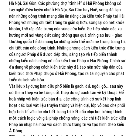
Hà Nội, Sài Gòn. Các phường thợ “tỉnh lẻ” ở Hải Phòng không có
tay nghề điêu luyện như ở Hà Nội, Sài Gòn hay Huế, song đã tạo
nên những công trình mang dấu ấn riêng của kiến trúc Pháp tại Hải
Phòng với những chi tiết trang trí giản dị hơn, song lại có nét khỏe
khoắn, thô ráp đặc trưng của vùng cửa biển. Sự tiếp nhận các xu
hướng mới nơi vùng đất cảng thông qua quá trình giao lưu – giao
thương quốc tế đã mang lại những biến thể mới mẻ trong trang trí,
chi tiết của các công trình. Những phong cách kiến trúc đặc trưng
của người Pháp đã được tiếp thu, sáng tạo và tiếp biến thành
những kiểu cách riêng có của kiến trúc Pháp ở Hải Phòng. Chính sự
đa dạng về phong cách kiến trúc này đã tạo nên sức hấp dẫn của
kiến trúc thời Pháp thuộc ở Hải Phòng, tạo ra tài nguyên cho phát
triển du lịch văn hóa.
Vật liệu xây dựng ban đầu phổ biến là gạch, đá, ngói, gỗ,.. sau này
có thêm thép và bê tông cốt thép do sự cách tân về kỹ thuật. Để
hoà nhập với kiến trúc bản địa, các công trình có sự kết hợp linh
hoạt các loại vật liệu truyền thống và hiện đại, lớp vỏ bao che phối
hợp tinh tế với các chi tiết trang trí, kết cấu chịu lực tương thích
một cách logic với giải pháp chống nóng, các chi tiết kiến trúc kiểu
Pháp ăn nhập hài hoà với cách thức trang trí và tạo hình theo kiểu
Á Đông.