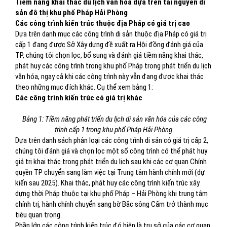
Tiềm năng khai thác du lịch văn hóa dựa trên tài nguyên di
sản đô thị khu phố Pháp Hải Phòng
Các công trình kiến trúc thuộc địa Pháp có giá trị cao
Dựa trên danh mục các công trình di sản thuộc địa Pháp có giá trị
cấp 1 đang được Sở Xây dựng đề xuất ra Hội đồng đánh giá của
TP, chúng tôi chọn lọc, bổ sung và đánh giá tiềm năng khai thác,
phát huy các công trình trong khu phố Pháp trong phát triển du lịch
văn hóa, ngay cả khi các công trình này vẫn đang được khai thác
theo những mục đích khác. Cụ thể xem bảng 1:
Các công trình kiến trúc có giá trị khác
Bảng 1: Tiềm năng phát triển du lịch di sản văn hóa của các công
trình cấp 1 trong khu phố Pháp Hải Phòng
Dựa trên danh sách phân loại các công trình di sản có giá trị cấp 2,
chúng tôi đánh giá và chọn lọc một số công trình có thể phát huy
giá trị khai thác trong phát triển du lịch sau khi các cơ quan Chính
quyền TP chuyển sang làm việc tại Trung tâm hành chính mới (dự
kiến sau 2025). Khai thác, phát huy các công trình kiến trúc xây
dựng thời Pháp thuộc tại khu phố Pháp – Hải Phòng khi trung tâm
chính trị, hành chính chuyển sang bờ Bắc sông Cấm trở thành mục
tiêu quan trọng.
Phần lớn các công trình kiến trúc đó hiện là trụ sở của các cơ quan