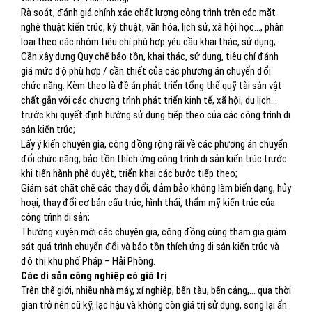
Rà soát, đánh giá chính xác chất lượng công trình trên các mặt
nghệ thuật kiến trúc, kỹ thuật, văn hóa, lịch sử, xã hội học…, phân
loại theo các nhóm tiêu chí phù hợp yêu cầu khai thác, sử dụng;
Cần xây dựng Quy chế bảo tồn, khai thác, sử dụng, tiêu chí đánh
giá mức độ phù hợp / cần thiết của các phương án chuyển đổi
chức năng. Kèm theo là đề án phát triển tổng thể quỹ tài sản vật
chất gắn với các chương trình phát triển kinh tế, xã hội, du lịch…
trước khi quyết định hướng sử dụng tiếp theo của các công trình di
sản kiến trúc;
Lấy ý kiến chuyên gia, cộng đồng rộng rãi về các phương án chuyển
đổi chức năng, bảo tồn thích ứng công trình di sản kiến trúc trước
khi tiến hành phê duyệt, triển khai các bước tiếp theo;
Giám sát chặt chẽ các thay đổi, đảm bảo không làm biến dạng, hủy
hoại, thay đổi cơ bản cấu trúc, hình thái, thẩm mỹ kiến trúc của
công trình di sản;
Thường xuyên mời các chuyên gia, cộng đồng cùng tham gia giám
sát quá trình chuyển đổi và bảo tồn thích ứng di sản kiến trúc và
đô thị khu phố Pháp – Hải Phòng.
Các di sản công nghiệp có giá trị
Trên thế giới, nhiều nhà máy, xí nghiệp, bến tàu, bến cảng,… qua thời
gian trở nên cũ kỹ, lạc hậu và không còn giá trị sử dụng, song lại ẩn