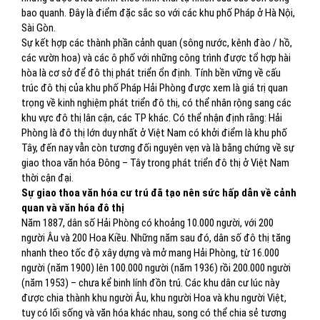
bao quanh. Đây là điểm đặc sắc so với các khu phố Pháp ở Hà Nội,
Sài Gòn.
Sự kết hợp các thành phần cảnh quan (sông nước, kênh đào / hồ,
các vườn hoa) và các ô phố với những công trình được tổ hợp hài
hòa là cơ sở để đô thị phát triển ổn định. Tính bền vững về cấu
trúc đô thị của khu phố Pháp Hải Phòng được xem là giá trị quan
trọng về kinh nghiệm phát triển đô thị, có thể nhân rộng sang các
khu vực đô thị lân cận, các TP khác. Có thể nhận định rằng: Hải
Phòng là đô thị lớn duy nhất ở Việt Nam có khởi điểm là khu phố
Tây, đến nay vẫn còn tương đối nguyên vẹn và là bằng chứng về sự
giao thoa văn hóa Đông – Tây trong phát triển đô thị ở Việt Nam
thời cận đại.
Sự giao thoa văn hóa cư trú đã tạo nên sức hấp dẫn về cảnh
quan và văn hóa đô thị
Năm 1887, dân số Hải Phòng có khoảng 10.000 người, với 200
người Âu và 200 Hoa Kiều. Những năm sau đó, dân số đô thị tăng
nhanh theo tốc độ xây dựng và mở mang Hải Phòng, từ 16.000
người (năm 1900) lên 100.000 người (năm 1936) rồi 200.000 người
(năm 1953) – chưa kể binh lính đồn trú. Các khu dân cư lúc này
được chia thành khu người Âu, khu người Hoa và khu người Việt,
tuy có lối sống và văn hóa khác nhau, song có thể chia sẻ tương