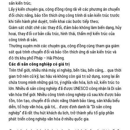
sản kiến trúc;
Lấy ý kiến chuyên gia, cộng đồng rộng rãi về các phương án chuyển
đổi chức năng, bảo tồn thích ứng công trình di sản kiến trúc trước
khi tiến hành phê duyệt, triển khai các bước tiếp theo;
Giám sát chặt chẽ các thay đổi, đảm bảo không làm biến dạng, hủy
hoại, thay đổi cơ bản cấu trúc, hình thái, thẩm mỹ kiến trúc của
công trình di sản;
Thường xuyên mời các chuyên gia, cộng đồng cùng tham gia giám
sát quá trình chuyển đổi và bảo tồn thích ứng di sản kiến trúc và
đô thị khu phố Pháp – Hải Phòng.
Các di sản công nghiệp có giá trị
Trên thế giới, nhiều nhà máy, xí nghiệp, bến tàu, bến cảng,… qua thời
gian trở nên cũ kỹ, lạc hậu và không còn giá trị sử dụng, song lại ẩn
chứa trong mình những giá trị, ý nghĩa văn hóa, lịch sử, kiến trúc to
lớn. Nhiều di sản công nghiệp đã được UNESCO công nhận là Di sản
văn hóa thế giới. Nhiều công trình công nghiệp cũ sau khi được bảo
tồn, tôn tạo, chuyển đổi chức năng thành bảo tàng, sân khấu biểu
diễn, tổ hợp văn hóa, giải trí,… được định danh là “Di sản công
nghiệp” đã rất thu hút khách du lịch, trở thành yếu tố góp phần
phát triển công nghiệp văn hóa ở nhiều quốc gia.