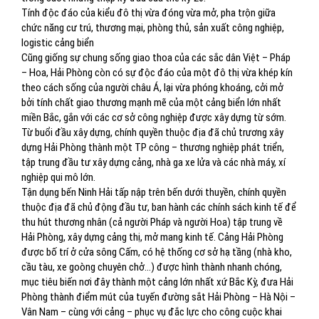
Tính độc đáo của kiểu đô thị vừa đóng vừa mở, pha trộn giữa
chức năng cư trú, thương mại, phòng thủ, sản xuất công nghiệp,
logistic cảng biển
Cũng giống sự chung sống giao thoa của các sắc dân Việt – Pháp
– Hoa, Hải Phòng còn có sự độc đáo của một đô thị vừa khép kín
theo cách sống của người châu Á, lại vừa phóng khoáng, cởi mở
bởi tính chất giao thương mạnh mẽ của một cảng biển lớn nhất
miền Bắc, gắn với các cơ sở công nghiệp được xây dựng từ sớm.
Từ buổi đầu xây dựng, chính quyền thuộc địa đã chủ trương xây
dựng Hải Phòng thành một TP công – thương nghiệp phát triển,
tập trung đầu tư xây dựng cảng, nhà ga xe lửa và các nhà máy, xí
nghiệp qui mô lớn.
Tận dụng bến Ninh Hải tấp nập trên bến dưới thuyền, chính quyền
thuộc địa đã chủ động đầu tư, ban hành các chính sách kinh tế để
thu hút thương nhân (cả người Pháp và người Hoa) tập trung về
Hải Phòng, xây dựng cảng thị, mở mang kinh tế. Cảng Hải Phòng
được bố trí ở cửa sông Cấm, có hệ thống cơ sở hạ tầng (nhà kho,
cầu tàu, xe goòng chuyên chở…) được hình thành nhanh chóng,
mục tiêu biến nơi đây thành một cảng lớn nhất xứ Bắc Kỳ, đưa Hải
Phòng thành điểm mút của tuyến đường sắt Hải Phòng – Hà Nội –
Vân Nam – cùng với cảng – phục vụ đắc lực cho công cuộc khai