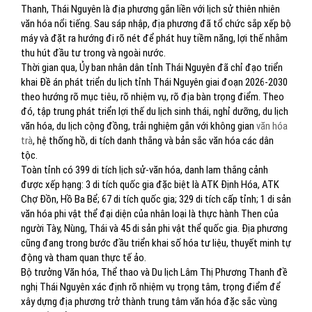
Thanh, Thái Nguyên là địa phương gắn liền với lịch sử thiên nhiên
văn hóa nổi tiếng. Sau sáp nhập, địa phương đã tổ chức sắp xếp bộ
máy và đặt ra hướng đi rõ nét để phát huy tiềm năng, lợi thế nhằm
thu hút đầu tư trong và ngoài nước.
Thời gian qua, Ủy ban nhân dân tỉnh Thái Nguyên đã chỉ đạo triển
khai Đề án phát triển du lịch tỉnh Thái Nguyên giai đoạn 2026-2030
theo hướng rõ mục tiêu, rõ nhiệm vụ, rõ địa bàn trọng điểm. Theo
đó, tập trung phát triển lợi thế du lịch sinh thái, nghỉ dưỡng, du lịch
văn hóa, du lịch cộng đồng, trải nghiệm gắn với không gian
văn hóa
trà
, hệ thống hồ, di tích danh thắng và bản sắc văn hóa các dân
tộc.
Toàn tỉnh có 399 di tích lịch sử-văn hóa, danh lam thắng cảnh
được xếp hạng: 3 di tích quốc gia đặc biệt là ATK Định Hóa, ATK
Chợ Đồn, Hồ Ba Bể; 67 di tích quốc gia; 329 di tích cấp tỉnh; 1 di sản
văn hóa phi vật thể đại diện của nhân loại là thực hành Then của
người Tày, Nùng, Thái và 45 di sản phi vật thể quốc gia. Địa phương
cũng đang trong bước đầu triển khai số hóa tư liệu, thuyết minh tự
động và tham quan thực tế ảo.
Bộ trưởng Văn hóa, Thể thao và Du lịch Lâm Thị Phương Thanh đề
nghị Thái Nguyên xác định rõ nhiệm vụ trọng tâm, trọng điểm để
xây dựng địa phương trở thành trung tâm văn hóa đặc sắc vùng