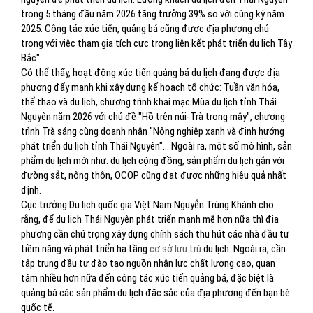
trong 5 tháng đầu năm 2026 tăng trưởng 39% so với cùng kỳ năm
2025. Công tác xúc tiến, quảng bá cũng được địa phương chú
trọng với việc tham gia tích cực trong liên kết phát triển du lịch Tây
Bắc".
Có thể thấy, hoạt động xúc tiến quảng bá du lịch đang được địa
phương đẩy mạnh khi xây dựng kế hoạch tổ chức: Tuần văn hóa,
thể thao và du lịch, chương trình khai mạc Mùa du lịch tỉnh Thái
Nguyên năm 2026 với chủ đề "Hồ trên núi-Trà trong mây", chương
trình Trà sáng cùng doanh nhân "Nông nghiệp xanh và định hướng
phát triển du lịch tỉnh Thái Nguyên"… Ngoài ra, một số mô hình, sản
phẩm du lịch mới như: du lịch cộng đồng, sản phẩm du lịch gắn với
đường sắt, nông thôn, OCOP cũng đạt được những hiệu quả nhất
định.
Cục trưởng Du lịch quốc gia Việt Nam Nguyễn Trùng Khánh cho
rằng, để du lịch Thái Nguyên phát triển mạnh mẽ hơn nữa thì địa
phương cần chú trọng xây dựng chính sách thu hút các nhà đầu tư
tiềm năng và phát triển hạ tầng
cơ sở lưu trú
du lịch. Ngoài ra, cần
tập trung đầu tư đào tạo nguồn nhân lực chất lượng cao, quan
tâm nhiều hơn nữa đến công tác xúc tiến quảng bá, đặc biệt là
quảng bá các sản phẩm du lịch đặc sắc của địa phương đến bạn bè
quốc tế.