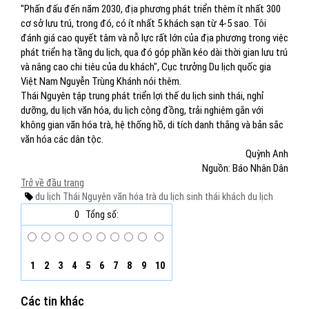
"Phấn đấu đến năm 2030, địa phương phát triển thêm ít nhất 300
cơ sở lưu trú, trong đó, có ít nhất 5 khách sạn từ 4-5 sao. Tôi
đánh giá cao quyết tâm và nỗ lực rất lớn của địa phương trong việc
phát triển hạ tầng du lịch, qua đó góp phần kéo dài thời gian lưu trú
và nâng cao chi tiêu của du khách", Cục trưởng Du lịch quốc gia
Việt Nam Nguyễn Trùng Khánh nói thêm.
Thái Nguyên tập trung phát triển lợi thế du lịch sinh thái, nghỉ
dưỡng, du lịch văn hóa, du lịch cộng đồng, trải nghiệm gắn với
không gian văn hóa trà, hệ thống hồ, di tích danh thắng và bản sắc
văn hóa các dân tộc.
Quỳnh Anh
Nguồn: Báo Nhân Dân
Trở về đầu trang
du lịch
Thái Nguyên
văn hóa trà
du lịch sinh thái
khách du lịch
0
Tổng số:
1
2
3
4
5
6
7
8
9
10
Các tin khác