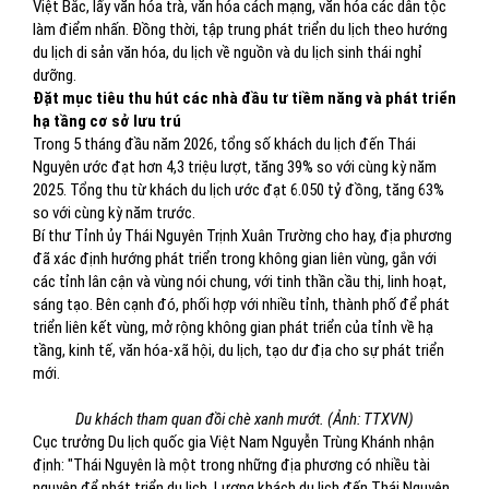
Việt Bắc, lấy văn hóa trà, văn hóa cách mạng, văn hóa các dân tộc
làm điểm nhấn. Đồng thời, tập trung phát triển du lịch theo hướng
du lịch di sản văn hóa, du lịch về nguồn và du lịch sinh thái nghỉ
dưỡng.
Đặt mục tiêu thu hút các nhà đầu tư tiềm năng và phát triển
hạ tầng cơ sở lưu trú
Trong 5 tháng đầu năm 2026, tổng số khách du lịch đến Thái
Nguyên ước đạt hơn 4,3 triệu lượt, tăng 39% so với cùng kỳ năm
2025. Tổng thu từ khách du lịch ước đạt 6.050 tỷ đồng, tăng 63%
so với cùng kỳ năm trước.
Bí thư Tỉnh ủy Thái Nguyên Trịnh Xuân Trường cho hay, địa phương
đã xác định hướng phát triển trong không gian liên vùng, gắn với
các tỉnh lân cận và vùng nói chung, với tinh thần cầu thị, linh hoạt,
sáng tạo. Bên cạnh đó, phối hợp với nhiều tỉnh, thành phố để phát
triển liên kết vùng, mở rộng không gian phát triển của tỉnh về hạ
tầng, kinh tế, văn hóa-xã hội, du lịch, tạo dư địa cho sự phát triển
mới.
Du khách tham quan đồi chè xanh mướt. (Ảnh: TTXVN)
Cục trưởng Du lịch quốc gia Việt Nam Nguyễn Trùng Khánh nhận
định: "Thái Nguyên là một trong những địa phương có nhiều tài
nguyên để phát triển du lịch. Lượng khách du lịch đến Thái Nguyên