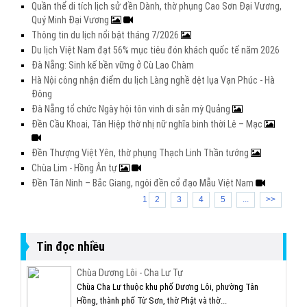
Quần thể di tích lịch sử đền Dành, thờ phụng Cao Sơn Đại Vương,
Quý Minh Đại Vương
Thông tin du lịch nổi bật tháng 7/2026
Du lịch Việt Nam đạt 56% mục tiêu đón khách quốc tế năm 2026
Đà Nẵng: Sinh kế bền vững ở Cù Lao Chàm
Hà Nội công nhận điểm du lịch Làng nghề dệt lụa Vạn Phúc - Hà
Đông
Đà Nẵng tổ chức Ngày hội tôn vinh di sản mỳ Quảng
Đền Cầu Khoai, Tân Hiệp thờ nhị nữ nghĩa binh thời Lê – Mạc
Đền Thượng Việt Yên, thờ phụng Thạch Linh Thần tướng
Chùa Lim - Hồng Ân tự
Đền Tân Ninh – Bắc Giang, ngôi đền cổ đạo Mẫu Việt Nam
1
2
3
4
5
...
>>
Tin đọc nhiều
Chùa Dương Lôi - Cha Lư Tự
Chùa Cha Lư thuộc khu phố Dương Lôi, phường Tân
Hồng, thành phố Từ Sơn, thờ Phật và thờ...