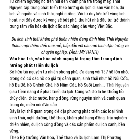
Từ chiêm ngưỡng hồ trên núi đến khám phá trà trong mây, Thái
Nguyên tập trung phát triển theo hướng du lịch di sản văn hóa, du
lịch về nguồn và sinh thái, nghỉ dưỡng. Với tư duy liên kết vùng linh
hoạt, nơi đây được kỳ vọng sẽ bứt phá, thu hút nhà đầu tư, trở thành
trung tâm văn hóa-du lịch đặc sắc hàng đầu vùng Việt Bắc.
Du lịch sinh thái khám phá thiên nhiên đang định hình Thái Nguyên
thành một điểm đến mới mẻ, hấp dẫn với các mô hình đặc trưng và
chuyên nghiệp. (Ảnh: MỸ HẠNH)
Văn hóa trà, văn hóa cách mạng là trọng tâm trong định
hướng phát triển du lịch
Sở hữu tài nguyên tự nhiên phong phú, đa dạng với 137 hồ lớn nhỏ,
trong đó có các hồ có giá trị cảnh quan, sinh thái như: hồ Núi Cốc,
hồ Ba Bể, hồ Ghềnh Chè, hồ Nậm Cắt, hồ Suối Lạnh…,
Thái Nguyên
giàu tiềm năng để phát triển du lịch. Cùng với đó là hệ thống hồ
thủy điện, thác nước, hang động, rừng nguyên sinh và cảnh quan
trung du, miền núi đặc sắc.
Đây là lợi thế quan trọng để địa phương phát triển các loại hình
sinh thái, nghỉ dưỡng, thể thao, khám phá hang động, trải nghiệm
thiên nhiên, du lịch cộng đồng và các sản phẩm du lịch xanh, bền
vững.
Theo Bộ trưởng Văn hóa, Thể thao và Du lịch Lâm Thị Phương