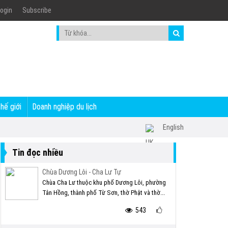
ogin
Subscribe
thế giới
Doanh nghiệp du lịch
English
Tin đọc nhiều
Chùa Dương Lôi - Cha Lư Tự
Chùa Cha Lư thuộc khu phố Dương Lôi, phường
Tân Hồng, thành phố Từ Sơn, thờ Phật và thờ...
543