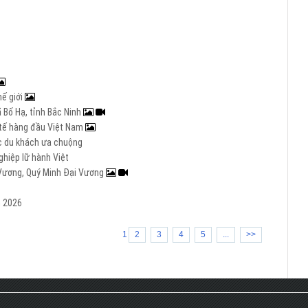
hế giới
 Bố Hạ, tỉnh Bắc Ninh
c tế hàng đầu Việt Nam
ợc du khách ưa chuộng
hiệp lữ hành Việt
i Vương, Quý Minh Đại Vương
m 2026
1
2
3
4
5
...
>>