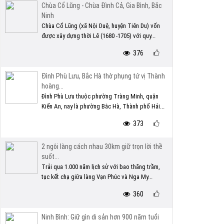
Chùa Cổ Lũng - Chùa Đình Cả, Gia Bình, Bắc
Ninh
Chùa Cổ Lũng (xã Nội Duệ, huyện Tiên Du) vốn
được xây dựng thời Lê (1680 -1705) với quy...
376
Đình Phù Lưu, Bắc Hà thờ phụng tứ vị Thành
hoàng...
Đình Phù Lưu thuộc phường Tràng Minh, quận
Kiến An, nay là phường Bắc Hà, Thành phố Hải...
373
2 ngôi làng cách nhau 30km giữ trọn lời thề
suốt...
Trải qua 1.000 năm lịch sử với bao thăng trầm,
tục kết chạ giữa làng Vạn Phúc và Nga My...
360
Ninh Bình: Giữ gìn di sản hơn 900 năm tuổi