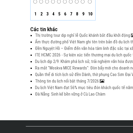
1
2
3
4
5
6
7
8
9
10
Các tin khác
Thị trường tour dịp nghỉ lễ Quốc khánh bắt đầu khởi động
Ẩm thực đường phố Việt Nam ghi tên trên bản đồ du lịch t
Đền Nguyệt Hồ – Điểm đến văn hóa tâm linh đặc sắc tại xã
ITE HCMC 2026 - Sự kiện xúc tiến thương mại du lịch quố
Du lịch dịp 2/9: Khám phá lịch sử, trải nghiệm văn hóa đư
Ra mắt "Moskva MICE Rewards": Đòn bẩy mới cho doanh ng
Quần thể di tích lịch sử đền Dành, thờ phụng Cao Sơn Đạ
Thông tin du lịch nổi bật tháng 7/2026
Du lịch Việt Nam đạt 56% mục tiêu đón khách quốc tế nă
Đà Nẵng: Sinh kế bền vững ở Cù Lao Chàm