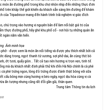
 các món ăn đường phố trong khu chợ nhộn nhịp đến những thực đơn
phố trên khắp thế giới khiến du khách sẵn sàng lên đường để khám
của Tripadvisor mang đến hành trình trải nghiệm vị giác đích
, chú trọng vào hương vị nguyên bản để làm nổi bật giá trị của
ẩm thực đường phố, hãy ghé khu phố cổ - nơi hội tụ những quán ăn
ất ngàn năm văn hiến.
ứng. Ảnh minh họa
 phở - được xem là món ăn nổi tiếng và được yêu thích nhất bởi cả
c dùng trong, ngọt thanh từ xương, sợi phở dai, ăn cùng thịt bò
h, ớt tươi, quẩy giòn… Tất cả tạo nên hương vị trọn vẹn, tinh tế.
ống mà du khách nhất định phải thử khi đến Hà Nội chính là cà phê
 cà phê trứng ngon, lòng đỏ trứng được đánh thật bông với sữa
ết cấu bông mịn cùng hương vị béo ngậy, ngọt dịu hòa cùng vị cà
vừa ấn tượng nhưng cũng rất đỗi gần gũi, thân quen.
Trung tâm Thông tin du lịch
sor