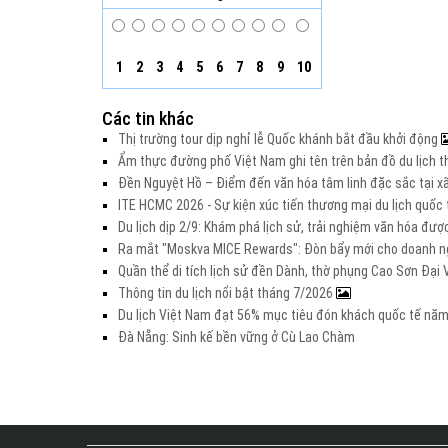
1
2
3
4
5
6
7
8
9
10
Các tin khác
Thị trường tour dịp nghỉ lễ Quốc khánh bắt đầu khởi động
Ẩm thực đường phố Việt Nam ghi tên trên bản đồ du lịch t
Đền Nguyệt Hồ – Điểm đến văn hóa tâm linh đặc sắc tại xã
ITE HCMC 2026 - Sự kiện xúc tiến thương mại du lịch quố
Du lịch dịp 2/9: Khám phá lịch sử, trải nghiệm văn hóa đư
Ra mắt "Moskva MICE Rewards": Đòn bẩy mới cho doanh ng
Quần thể di tích lịch sử đền Dành, thờ phụng Cao Sơn Đạ
Thông tin du lịch nổi bật tháng 7/2026
Du lịch Việt Nam đạt 56% mục tiêu đón khách quốc tế nă
Đà Nẵng: Sinh kế bền vững ở Cù Lao Chàm