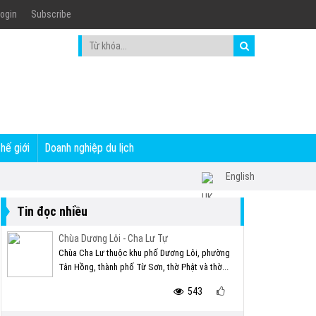
ogin
Subscribe
thế giới
Doanh nghiệp du lịch
English
Tin đọc nhiều
Chùa Dương Lôi - Cha Lư Tự
Chùa Cha Lư thuộc khu phố Dương Lôi, phường
Tân Hồng, thành phố Từ Sơn, thờ Phật và thờ...
543