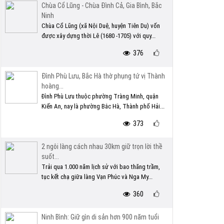
Chùa Cổ Lũng - Chùa Đình Cả, Gia Bình, Bắc
Ninh
Chùa Cổ Lũng (xã Nội Duệ, huyện Tiên Du) vốn
được xây dựng thời Lê (1680 -1705) với quy...
376
Đình Phù Lưu, Bắc Hà thờ phụng tứ vị Thành
hoàng...
Đình Phù Lưu thuộc phường Tràng Minh, quận
Kiến An, nay là phường Bắc Hà, Thành phố Hải...
373
2 ngôi làng cách nhau 30km giữ trọn lời thề
suốt...
Trải qua 1.000 năm lịch sử với bao thăng trầm,
tục kết chạ giữa làng Vạn Phúc và Nga My...
360
Ninh Bình: Giữ gìn di sản hơn 900 năm tuổi