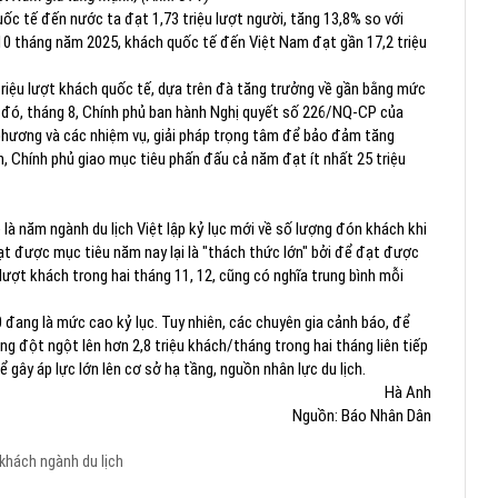
ốc tế đến nước ta đạt 1,73 triệu lượt người, tăng 13,8% so với
 10 tháng năm 2025, khách quốc tế đến Việt Nam đạt gần 17,2 triệu
riệu lượt khách quốc tế, dựa trên đà tăng trưởng về gần bằng mức
c đó, tháng 8, Chính phủ ban hành Nghị quyết số 226/NQ-CP của
 phương và các nhiệm vụ, giải pháp trọng tâm để bảo đảm tăng
h, Chính phủ giao mục tiêu phấn đấu cả năm đạt ít nhất 25 triệu
 là năm ngành du lịch Việt lập kỷ lục mới về số lượng đón khách khi
t được mục tiêu năm nay lại là "thách thức lớn" bởi để đạt được
lượt khách trong hai tháng 11, 12, cũng có nghĩa trung bình mỗi
 đang là mức cao kỷ lục. Tuy nhiên, các chuyên gia cảnh báo, để
g đột ngột lên hơn 2,8 triệu khách/tháng trong hai tháng liên tiếp
ể gây áp lực lớn lên cơ sở hạ tầng, nguồn nhân lực du lịch.
Hà Anh
Nguồn: Báo Nhân Dân
 khách
ngành du lịch