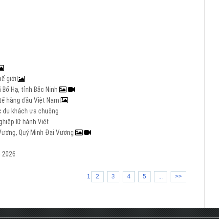
hế giới
 Bố Hạ, tỉnh Bắc Ninh
c tế hàng đầu Việt Nam
ợc du khách ưa chuộng
hiệp lữ hành Việt
i Vương, Quý Minh Đại Vương
m 2026
1
2
3
4
5
...
>>