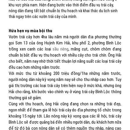
khu vực phía nam. Hiện đang bước vào thời điểm đầu vụ trái cây,
nông dân đang tất bật chuẩn bị thu hoạch và khai thác du lịch sinh
thái ngay trên các vườn trái cây của mình.
Hứa hẹn vụ mùa bội thu
Vườn trái cây hơn 4ha lâu năm mà người dân địa phương thường
gọi Sơn 13 của ông Huỳnh Kim Hải, khu phố 2, phường Bình Lộc
trồng xen canh các loại
sầu riêng
, măng cụt, chôm chôm đang
chuẩn bị bắt đầu vụ thu hoạch với nhiều cây cho trái chín. Ông Hải
cho biết, năm nay nhờ thời tiết thuận lợi năng suất các loại trái cây
đều cao hơn những năm trước.
Với mức thu từ khoảng 200 triệu đồng/1ha những năm trước,
người nông dân này kỳ vọng năm nay sẽ cho thu nhập cao hơn. Tuy
giá thị trường các loại trái cây trên hiện nay ở mức khá, nhưng ông
Hải cho rằng, khi bước vào chính vụ ở vùng trái cây Bình Lộc thông
thường giá sẽ giảm.
Cùng với thu hoạch, ông Hải cũng đang chọn ra những trái đẹp,
ngon nhất để tham gia lễ hội trái cây do địa phương tổ chức trong
khoảng 15 ngày tới. Lão nông này kỳ vọng qua các lễ hội, trái cây
Bình Lộc sẽ được quảng bá đến nhiều người dân, du khách hơn nữa
để từ đó bà con nông dân sẽ có thêm nguồn thu nhập, nâng cao