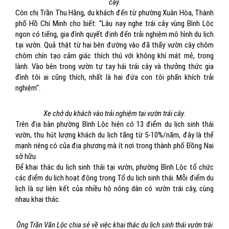
cây.
Còn chị Trần Thu Hằng, du khách đến từ phường Xuân Hòa, Thành
phố Hồ Chí Minh cho biết: ''Lâu nay nghe trái cây vùng Bình Lộc
ngon có tiếng, gia đình quyết định đến trải nghiệm mô hình du lịch
tại vườn. Quả thật từ hai bên đường vào đã thấy vườn cây chôm
chôm chín tạo cảm giác thích thú với không khí mát mẻ, trong
lành. Vào bên trong vườn tự tay hái trái cây và thưởng thức gia
đình tôi ai cũng thích, nhất là hai đứa con tôi phấn khích trải
nghiệm''.
Xe chở du khách vào trải nghiệm tại vườn trái cây.
Trên địa bàn phường Bình Lộc hiện có 13 điểm du lịch sinh thái
vườn, thu hút lượng khách du lịch tăng từ 5-10%/năm, đây là thế
mạnh riêng có của địa phương mà ít nơi trong thành phố Đồng Nai
sở hữu.
Để khai thác du lịch sinh thái tại vườn, phường Bình Lộc tổ chức
các điểm du lịch hoạt động trong Tổ du lịch sinh thái. Mỗi điểm du
lịch là sự liên kết của nhiều hộ nông dân có vườn trái cây, cùng
nhau khai thác.
Ông Trần Văn Lộc chia sẻ về việc khai thác du lịch sinh thái vườn trái