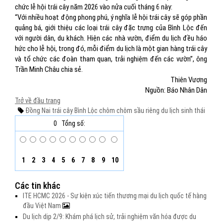
chức lễ hội trái cây năm 2026 vào nửa cuối tháng 6 này:
“Với nhiều hoạt động phong phú, ý nghĩa lễ hội trái cây sẽ góp phần
quảng bá, giới thiệu các loại trái cây đặc trưng của Bình Lộc đến
với người dân, du khách. Hiện các nhà vườn, điểm du lịch đều háo
hức cho lễ hội, trong đó, mỗi điểm du lịch là một gian hàng trái cây
và tổ chức các đoàn tham quan, trải nghiệm đến các vườn”, ông
Trần Minh Châu chia sẻ.
Thiên Vương
Nguồn: Báo Nhân Dân
Trở về đầu trang
Đồng Nai
trái cây
Bình Lộc
chôm chôm
sầu riêng
du lịch sinh thái
0
Tổng số:
1
2
3
4
5
6
7
8
9
10
Các tin khác
ITE HCMC 2026 - Sự kiện xúc tiến thương mại du lịch quốc tế hàng
đầu Việt Nam
Du lịch dịp 2/9: Khám phá lịch sử, trải nghiệm văn hóa được du