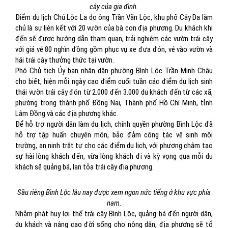
cây của gia đình.
Điểm du lịch Chú Lộc La do ông Trần Văn Lộc, khu phố Cây Da làm
chủ là sự liên kết với 20 vườn của bà con địa phương. Du khách khi
đến sẽ được hướng dẫn tham quan, trải nghiệm các vườn trái cây
với giá vé 80 nghìn đồng gồm phục vụ xe đưa đón, vé vào vườn và
hái trái cây thưởng thức tại vườn.
Phó Chủ tịch Ủy ban nhân dân phường Bình Lộc Trần Minh Châu
cho biết, hiện mỗi ngày cao điểm cuối tuần các điểm du lịch sinh
thái vườn trái cây đón từ 2.000 đến 3.000 du khách đến từ các xã,
phường trong thành phố Đồng Nai, Thành phố Hồ Chí Minh, tỉnh
Lâm Đồng và các địa phương khác.
Để hỗ trợ người dân làm du lịch, chính quyền phường Bình Lộc đã
hỗ trợ tập huấn chuyên môn, bảo đảm công tác vệ sinh môi
trường, an ninh trật tự cho các điểm du lịch, với phương châm tạo
sự hài lòng khách đến, vừa lòng khách đi và kỳ vọng qua mỗi du
khách sẽ quảng bá, lan tỏa trái cây địa phương.
Sầu riêng Bình Lộc lâu nay được xem ngon nức tiếng ở khu vực phía
nam.
Nhằm phát huy lợi thế trái cây Bình Lộc, quảng bá đến người dân,
du khách và nâng cao đời sống cho nông dân, địa phương sẽ tổ