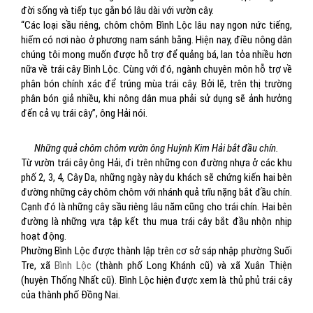
đời sống và tiếp tục gắn bó lâu dài với vườn cây.
“Các loại sầu riêng, chôm chôm Bình Lộc lâu nay ngon nức tiếng,
hiếm có nơi nào ở phương nam sánh bằng. Hiện nay, điều nông dân
chúng tôi mong muốn được hỗ trợ để quảng bá, lan tỏa nhiều hơn
nữa về trái cây Bình Lộc. Cùng với đó, ngành chuyên môn hỗ trợ về
phân bón chính xác để trúng mùa trái cây. Bởi lẽ, trên thị trường
phân bón giả nhiều, khi nông dân mua phải sử dụng sẽ ảnh hưởng
đến cả vụ trái cây”, ông Hải nói.
Những quả chôm chôm vườn ông Huỳnh Kim Hải bắt đầu chín.
Từ vườn trái cây ông Hải, đi trên những con đường nhựa ở các khu
phố 2, 3, 4, Cây Da, những ngày này du khách sẽ chứng kiến hai bên
đường những cây chôm chôm với nhánh quả trĩu nặng bắt đầu chín.
Cạnh đó là những cây sầu riêng lâu năm cũng cho trái chín. Hai bên
đường là những vựa tập kết thu mua trái cây bắt đầu nhộn nhịp
hoạt động.
Phường Bình Lộc được thành lập trên cơ sở sáp nhập phường Suối
Tre, xã
Bình Lộc
(thành phố Long Khánh cũ) và xã Xuân Thiện
(huyện Thống Nhất cũ). Bình Lộc hiện được xem là thủ phủ trái cây
của thành phố Đồng Nai.