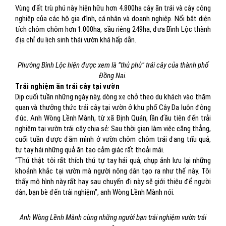
Vùng đất trù phú này hiện hữu hơn 4.800ha cây ăn trái và cây công
nghiệp của các hộ gia đình, cá nhân và doanh nghiệp. Nổi bật diện
tích chôm chôm hơn 1.000ha, sầu riêng 249ha, đưa Bình Lộc thành
địa chỉ du lịch sinh thái vườn khá hấp dẫn.
Phường Bình Lộc hiện được xem là "thủ phủ" trái cây của thành phố
Đồng Nai.
Trải nghiệm ăn trái cây tại vườn
Dịp cuối tuần những ngày này, dòng xe chở theo du khách vào thăm
quan và thưởng thức trái cây tại vườn ở khu phố Cây Da luôn đông
đúc. Anh Wòng Lềnh Mành, từ xã Định Quán, lần đầu tiên đến trải
nghiệm tại vườn trái cây chia sẻ: Sau thời gian làm việc căng thẳng,
cuối tuần được đắm mình ở vườn chôm chôm trái đang trĩu quả,
tự tay hái những quả ăn tạo cảm giác rất thoải mái.
“Thú thật tôi rất thích thú tự tay hái quả, chụp ảnh lưu lại những
khoảnh khắc tại vườn mà người nông dân tạo ra như thế này. Tôi
thấy mô hình này rất hay sau chuyến đi này sẽ giới thiệu để người
dân, bạn bè đến trải nghiệm”, anh Wòng Lềnh Mành nói.
Anh Wòng Lềnh Mành cùng những người bạn trải nghiệm vườn trái