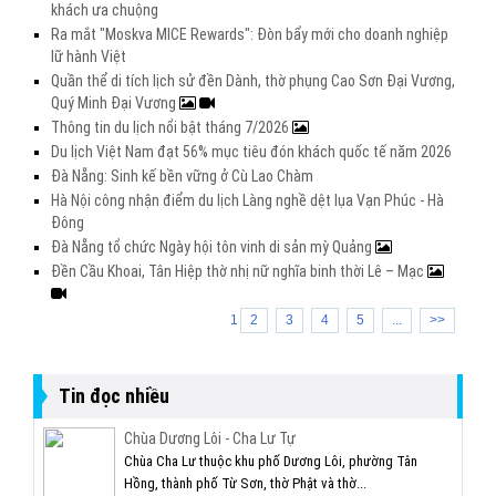
khách ưa chuộng
Ra mắt "Moskva MICE Rewards": Đòn bẩy mới cho doanh nghiệp
lữ hành Việt
Quần thể di tích lịch sử đền Dành, thờ phụng Cao Sơn Đại Vương,
Quý Minh Đại Vương
Thông tin du lịch nổi bật tháng 7/2026
Du lịch Việt Nam đạt 56% mục tiêu đón khách quốc tế năm 2026
Đà Nẵng: Sinh kế bền vững ở Cù Lao Chàm
Hà Nội công nhận điểm du lịch Làng nghề dệt lụa Vạn Phúc - Hà
Đông
Đà Nẵng tổ chức Ngày hội tôn vinh di sản mỳ Quảng
Đền Cầu Khoai, Tân Hiệp thờ nhị nữ nghĩa binh thời Lê – Mạc
1
2
3
4
5
...
>>
Tin đọc nhiều
Chùa Dương Lôi - Cha Lư Tự
Chùa Cha Lư thuộc khu phố Dương Lôi, phường Tân
Hồng, thành phố Từ Sơn, thờ Phật và thờ...