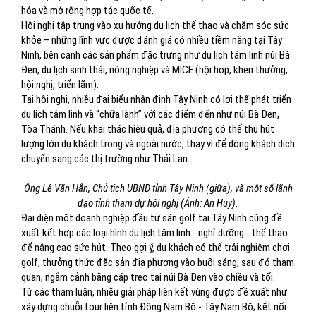
hóa và mở rộng hợp tác quốc tế.
Hội nghị tập trung vào xu hướng du lịch thể thao và chăm sóc sức
khỏe – những lĩnh vực được đánh giá có nhiều tiềm năng tại Tây
Ninh, bên cạnh các sản phẩm đặc trưng như du lịch tâm linh núi Bà
Đen, du lịch sinh thái, nông nghiệp và MICE (hội họp, khen thưởng,
hội nghị, triển lãm).
Tại hội nghị, nhiều đại biểu nhận định Tây Ninh có lợi thế phát triển
du lịch tâm linh và “chữa lành” với các điểm đến như núi Bà Đen,
Tòa Thánh. Nếu khai thác hiệu quả, địa phương có thể thu hút
lượng lớn du khách trong và ngoài nước, thay vì để dòng khách dịch
chuyển sang các thị trường như Thái Lan.
Ông Lê Văn Hẳn, Chủ tịch UBND tỉnh Tây Ninh (giữa), và một số lãnh
đạo tỉnh tham dự hội nghị (Ảnh: An Huy).
Đại diện một doanh nghiệp đầu tư sân golf tại Tây Ninh cũng đề
xuất kết hợp các loại hình du lịch tâm linh - nghỉ dưỡng - thể thao
để nâng cao sức hút. Theo gợi ý, du khách có thể trải nghiệm chơi
golf, thưởng thức đặc sản địa phương vào buổi sáng, sau đó tham
quan, ngắm cảnh bằng cáp treo tại núi Bà Đen vào chiều và tối.
Từ các tham luận, nhiều giải pháp liên kết vùng được đề xuất như
xây dựng chuỗi tour liên tỉnh Đông Nam Bộ - Tây Nam Bộ; kết nối