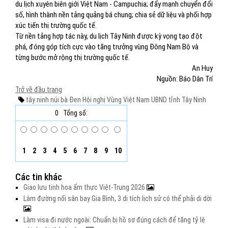
du lịch xuyên biên giới Việt Nam - Campuchia; đẩy mạnh chuyển đổi
số, hình thành nền tảng quảng bá chung; chia sẻ dữ liệu và phối hợp
xúc tiến thị trường quốc tế.
Từ nền tảng hợp tác này, du lịch Tây Ninh được kỳ vọng tạo đột
phá, đóng góp tích cực vào tăng trưởng vùng Đông Nam Bộ và
từng bước mở rộng thị trường quốc tế.
An Huy
Nguồn: Báo Dân Trí
Trở về đầu trang
tây ninh
núi bà Đen
Hội nghị Vùng Việt Nam
UBND tỉnh Tây Ninh
0
Tổng số:
1
2
3
4
5
6
7
8
9
10
Các tin khác
Giao lưu tinh hoa ẩm thực Việt-Trung 2026
Làm đường nối sân bay Gia Bình, 3 di tích lịch sử có thể phải di dời
Làm visa đi nước ngoài: Chuẩn bị hồ sơ đúng cách để tăng tỷ lệ