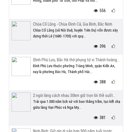
Hồng, thành phố Từ Sơn, thờ Phật và thờ...
556
Chùa Cổ Lũng - Chùa Đình Cả, Gia Bình, Bắc Ninh
Chùa Cổ Lũng (xã Nội Duệ, huyện Tiên Du) vốn được xây
dựng thời Lê (1680 -1705) với quy...
396
Đình Phù Lưu, Bắc Hà thờ phụng tứ vị Thành hoàng...
Đình Phù Lưu thuộc phường Tràng Minh, quận Kiến An,
nay là phường Bắc Hà, Thành phố Hải...
388
2 ngôi làng cách nhau 30km giữ trọn lời thề suốt...
Trải qua 1.000 năm lịch sử với bao thăng trầm, tục kết chạ
giữa làng Vạn Phúc và Nga My...
381
Ninh Bình: Giữ gìn di sản hơn 900 năm tuổi trước...