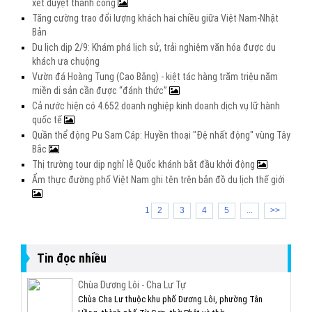
xét duyệt thành công
Tăng cường trao đổi lượng khách hai chiều giữa Việt Nam-Nhật
Bản
Du lịch dịp 2/9: Khám phá lịch sử, trải nghiệm văn hóa được du
khách ưa chuộng
Vườn đá Hoàng Tung (Cao Bằng) - kiệt tác hàng trăm triệu năm
miền di sản cần được “đánh thức”
Cả nước hiện có 4.652 doanh nghiệp kinh doanh dịch vụ lữ hành
quốc tế
Quần thể động Pu Sam Cáp: Huyền thoại "Đệ nhất động" vùng Tây
Bắc
Thị trường tour dịp nghỉ lễ Quốc khánh bắt đầu khởi động
Ẩm thực đường phố Việt Nam ghi tên trên bản đồ du lịch thế giới
1
2
3
4
5
...
>>
Tin đọc nhiều
Chùa Dương Lôi - Cha Lư Tự
Chùa Cha Lư thuộc khu phố Dương Lôi, phường Tân