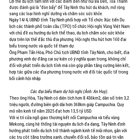
Lợi thế du lịch tâm linh với các điểm đến như núi Bà Đen, Tòa Thánh
được đánh giá là “đòn bẩy” để Tây Ninh thu hút du khách, mở rộng
sang các loại hình nghỉ dưỡng và chăm sóc sức khỏe.
Ngày 14/4, UBND tỉnh Tây Ninh phối hợp với Tổ chức Xúc tiến Du
lịch các thành phố toàn cầu (TPO) tổ chức Hội nghị Vùng Việt Nam
với chủ đề xu hướng du lịch thể thao, du lịch chăm sóc sức khỏe
dựa trên lợi thế đặc thù địa phương. Hội nghị thu hút hơn 160 đại
biểu trong nước và quốc tế tham dự.
Ông Phạm Tấn Hòa, Phó Chủ tịch UBND tỉnh Tây Ninh, cho biết, địa
phương vinh dự đăng cai sự kiện có ý nghĩa quan trọng, không chỉ
đối với phát triển du lịch tỉnh mà còn góp phần tăng cường liên kết,
hợp tác giữa các địa phương trong nước với đối tác quốc tế trong
bối cảnh hội nhập.
Các đại biểu tham dự hội nghị (Ảnh: An Huy).
Theo ông Hòa, Tây Ninh có diện tích hơn 8.436km2, dân số trên 3,2
triệu người, đường biên giới dài hơn 368km giáp Campuchia. Quy
mô nền kinh tế năm 2025 đạt hơn 13,5 tỷ USD.
Với vị trí cửa ngõ giao thương kết nối Campuchia và tiểu vùng
Mekong, cùng hệ thống tài nguyên du lịch đa dạng, Tây Ninh định
hướng phát triển du lịch trở thành ngành kinh tế mũi nhọn, gắn với
các trụ cột tăng trưởng xanh, chuyển đổi số, bảo tồn giá trị văn