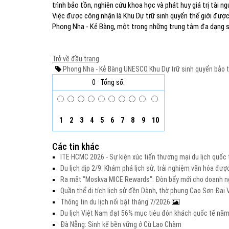
trình bảo tồn, nghiên cứu khoa học và phát huy giá trị tài n
Việc được công nhận là Khu Dự trữ sinh quyển thế giới được
Phong Nha - Kẻ Bàng, một trong những trung tâm đa dạng si
Trở về đầu trang
Phong Nha - Kẻ Bàng
UNESCO
Khu Dự trữ sinh quyển
bảo 
0
Tổng số:
1
2
3
4
5
6
7
8
9
10
Các tin khác
ITE HCMC 2026 - Sự kiện xúc tiến thương mại du lịch quố
Du lịch dịp 2/9: Khám phá lịch sử, trải nghiệm văn hóa đư
Ra mắt "Moskva MICE Rewards": Đòn bẩy mới cho doanh ng
Quần thể di tích lịch sử đền Dành, thờ phụng Cao Sơn Đạ
Thông tin du lịch nổi bật tháng 7/2026
Du lịch Việt Nam đạt 56% mục tiêu đón khách quốc tế nă
Đà Nẵng: Sinh kế bền vững ở Cù Lao Chàm