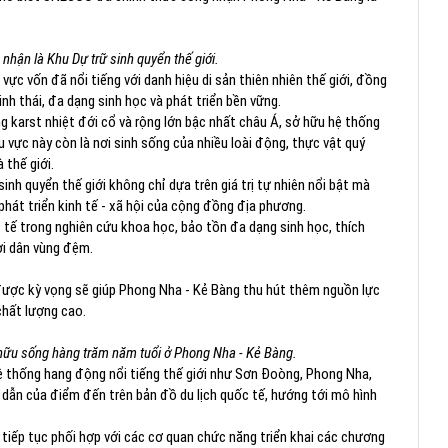
hận là Khu Dự trữ sinh quyển thế giới.
vực vốn đã nổi tiếng với danh hiệu di sản thiên nhiên thế giới, đồng
nh thái, đa dạng sinh học và phát triển bền vững.
 karst nhiệt đới cổ và rộng lớn bậc nhất châu Á, sở hữu hệ thống
 vực này còn là nơi sinh sống của nhiều loài động, thực vật quý
 thế giới.
nh quyển thế giới không chỉ dựa trên giá trị tự nhiên nổi bật mà
phát triển kinh tế - xã hội của cộng đồng địa phương.
 tế trong nghiên cứu khoa học, bảo tồn đa dạng sinh học, thích
ời dân vùng đệm.
 được kỳ vọng sẽ giúp Phong Nha - Kẻ Bàng thu hút thêm nguồn lực
chất lượng cao.
 hữu sống hàng trăm năm tuổi ở Phong Nha - Kẻ Bàng.
hệ thống hang động nổi tiếng thế giới như Sơn Đoòng, Phong Nha,
 dẫn của điểm đến trên bản đồ du lịch quốc tế, hướng tới mô hình
tiếp tục phối hợp với các cơ quan chức năng triển khai các chương