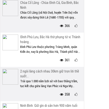
Chùa Cổ Lũng - Chùa Đình Cả, Gia Bình, Bắc
Ninh
Chùa Cổ Lũng (xã Nội Duệ, huyện Tiên Du) vốn
được xây dựng thời Lê (1680 -1705) với quy...
366
Đình Phù Lưu, Bắc Hà thờ phụng tứ vị Thành
hoàng...
Đình Phù Lưu thuộc phường Tràng Minh, quận
Kiến An, nay là phường Bắc Hà, Thành phố Hải...
361
2 ngôi làng cách nhau 30km giữ trọn lời thề
suốt...
Trải qua 1.000 năm lịch sử với bao thăng trầm,
tục kết chạ giữa làng Vạn Phúc và Nga My...
358
Ninh Bình: Giữ gìn di sản hơn 900 năm tuổi