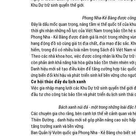
Khu Dự trữ sinh quyển thế giới.
Phong Nha-Kẻ Bàng được công n
Đây là dấu mốc quan trọng, nâng tầm vị thế quốc tế của khu 
thời ghi nhận những nỗ lực của Việt Nam trong bảo tồn hệ si
Phong Nha - Kẻ Bàng được đánh giá là một trong những vùng
hang động đồ sộ cùng giá trị địa chất, địa mạo đặc sắc. Khu
hiếm, trong đó có nhiều loài nằm trong Sách đỏ Việt Nam và
Theo các nhà khoa học, việc được công nhận là Khu Dự trữ si
còn phản ánh khả năng hài hòa giữa bảo tồn thiên nhiên với 
Danh hiệu mới sẽ tạo điều kiện để tăng cường hợp tác quốc
ứng biến đổi khí hậu và phát triển sinh kế bền vững cho ngư
Cơ hội thúc đẩy du lịch xanh
Việc gia nhập mạng lưới các Khu Dự trữ sinh quyển thế giới
đầu tư cho công tác bảo tồn và phát triển du lịch sinh thái 
Bách xanh núi đá - một trong những loài đặc
Các chuyên gia cho rằng, bên cạnh lợi thế về cảnh quan và 
Thiên Đường... danh hiệu mới sẽ góp phần nâng cao sức hấp
tăng trưởng xanh và bền vững.
Ban Quản lý Vườn quốc gia Phong Nha - Kẻ Bàng cho biết sẽ 