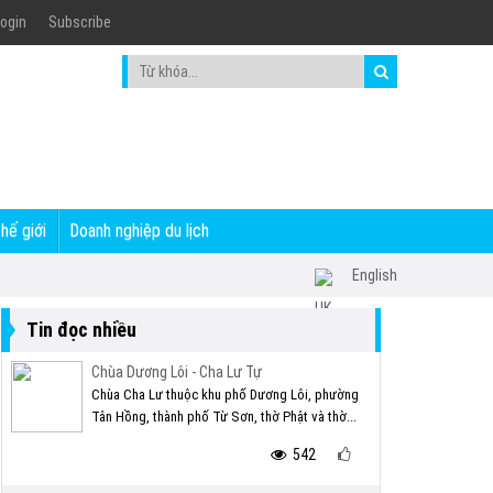
ogin
Subscribe
thế giới
Doanh nghiệp du lịch
English
Tin đọc nhiều
Chùa Dương Lôi - Cha Lư Tự
Chùa Cha Lư thuộc khu phố Dương Lôi, phường
Tân Hồng, thành phố Từ Sơn, thờ Phật và thờ...
542