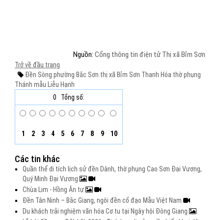
Nguồn:
Cổng thông tin điện tử Thị xã Bỉm Sơn
Trở về đầu trang
Đền Sòng
phường Bắc Sơn
thị xã Bỉm Sơn
Thanh Hóa
thờ phụng
Thánh mẫu Liễu Hạnh
0
Tổng số:
1
2
3
4
5
6
7
8
9
10
Các tin khác
Quần thể di tích lịch sử đền Dành, thờ phụng Cao Sơn Đại Vương,
Quý Minh Đại Vương
Chùa Lim - Hồng Ân tự
Đền Tân Ninh – Bắc Giang, ngôi đền cổ đạo Mẫu Việt Nam
Du khách trải nghiệm văn hóa Cơ tu tại Ngày hội Đông Giang