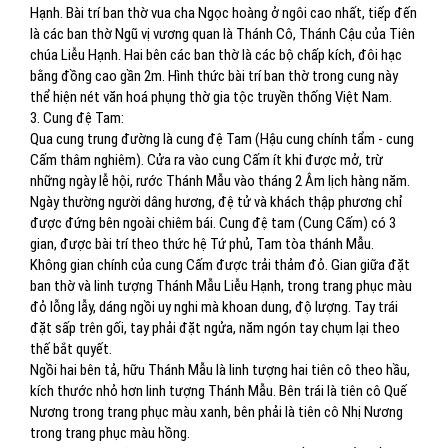
Hạnh. Bài trí ban thờ vua cha Ngọc hoàng ở ngôi cao nhất, tiếp đến
là các ban thờ Ngũ vị vương quan là Thánh Cô, Thánh Cậu của Tiên
chúa Liễu Hạnh. Hai bên các ban thờ là các bộ chấp kích, đôi hạc
bằng đồng cao gần 2m. Hình thức bài trí ban thờ trong cung này
thể hiện nét văn hoá phụng thờ gia tộc truyền thống Việt Nam.
3. Cung đệ Tam:
Qua cung trung đường là cung đệ Tam (Hậu cung chính tẩm - cung
Cấm thâm nghiêm). Cửa ra vào cung Cấm ít khi được mở, trừ
những ngày lễ hội, rước Thánh Mẫu vào tháng 2 Âm lịch hàng năm.
Ngày thường người dâng hương, đệ tử và khách thập phương chỉ
được đứng bên ngoài chiêm bái. Cung đệ tam (Cung Cấm) có 3
gian, được bài trí theo thức hệ Tứ phủ, Tam tòa thánh Mẫu.
Không gian chính của cung Cấm được trải thảm đỏ. Gian giữa đặt
ban thờ và linh tượng Thánh Mẫu Liễu Hạnh, trong trang phục màu
đỏ lỗng lẫy, dáng ngồi uy nghi mà khoan dung, độ lượng. Tay trái
đặt sấp trên gối, tay phải đặt ngửa, năm ngón tay chụm lại theo
thế bắt quyết.
Ngồi hai bên tả, hữu Thánh Mẫu là linh tượng hai tiên cô theo hầu,
kích thước nhỏ hơn linh tượng Thánh Mẫu. Bên trái là tiên cô Quế
Nương trong trang phục màu xanh, bên phải là tiên cô Nhị Nương
trong trang phục màu hồng.