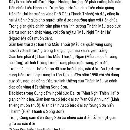
Đây là hai tiên nữ được Ngọc Hoàng thượng đế phái xuống hầu cận
tiên chúa Liễu Hạnh khi được Ngọc Hoàng cho Tiên chúa giáng
trần lần thứ ba xuống vùng Phố Cát (Thạch Thành) và đây cũng là
hai vị tiên nữ giúp cho người trần được ngưỡng giao với tiên chúa.
Trong gian giữa chính tẩm phía trên linh tượng Thánh Mẫu treo bức
đại tự sơn son thếp vàng, với bốn mỹ tự “Mẫu Nghi Thiên Hạ”
(Người Mẹ của muôn dân).
Gian bên trái đặt ban thờ Mẫu Thoải (Mẫu cai quản vùng sông
nước) với linh tượng trong trang phục màu xanh, yếm trắng.
Gian bên phải đặt ban thờ Mẫu Thượng Ngàn (Mẫu cai quản vùng
núi rừng) với linh tượng trong trang phục màu vàng, yếm đỏ.
Trong các cung thờ có hơn 40 bức hoành phi, câu đối, đại tự được
cung tiến trong dịp trùng tu tôn tạo lại đền năm 1998 với nội dung
suy tôn, ngợi ca công đức, sự linh thiêng của Thánh Mẫu và cảnh
đẹp của vùng đất thiêng Sòng Sơn.
Đặc biệt trong Cung cấm, ngoài bức Đại tự “Mẫu Nghi Thiên Hạ” ở
gian chính điện, Gian bên tả có bức đại tự “Vạn Cổ Anh Linh” (Linh
thiêng muôn thuở). Gian bên hữu có bức đại tự “Sùng Sơn hiển
Thánh” (Hiển Thánh ở Sòng Sơn).
Trong Cung cấm đền Sòng Sơn có nhiều câu đối cổ, hai cột gian
giữa có câu đối
“Sòng Sơn hiển tích thiên thu tại,