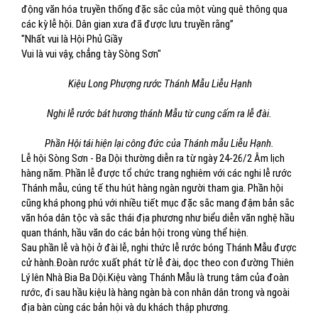
động văn hóa truyền thống đặc sắc của một vùng quê thông qua
các kỳ lễ hội. Dân gian xưa đã được lưu truyền rằng”
"Nhất vui là Hội Phủ Giầy
Vui là vui vậy, chẳng tày Sòng Sơn"
Kiệu Long Phượng rước Thánh Mẫu Liễu Hạnh
Nghi lễ rước bát hương thánh Mẫu từ cung cấm ra lễ đài.
Phần Hội tái hiện lại công đức của Thánh mẫu Liễu Hạnh.
Lễ hội Sòng Sơn - Ba Dội thường diễn ra từ ngày 24-26/2 Âm lịch
hàng năm. Phần lễ được tổ chức trang nghiêm với các nghi lễ rước
Thánh mẫu, cúng tế thu hút hàng ngàn người tham gia. Phần hội
cũng khá phong phú với nhiều tiết mục đặc sắc mang đậm bản sắc
văn hóa dân tộc và sắc thái địa phương như biểu diễn văn nghệ hầu
quan thánh, hầu văn do các bản hội trong vùng thể hiện.
Sau phần lễ và hội ở đài lễ, nghi thức lễ rước bóng Thánh Mẫu được
cử hành.Đoàn rước xuất phát từ lễ đài, dọc theo con đường Thiên
Lý lên Nhà Bia Ba Dội.Kiệu vàng Thánh Mẫu là trung tâm của đoàn
rước, đi sau hầu kiệu là hàng ngàn bà con nhân dân trong và ngoài
địa bàn cùng các bản hội và du khách thập phương.