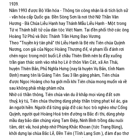
1939.
Năm 1993 được Bộ Văn hóa - Thông tin công nhận là di tích lịch sử
- văn hóa cấp Quốc gia. Đền Sòng Sơn là nơi thờ Nữ Thần Vân
Hương - Bà Chúa Liễu Hạnh hay Thánh Mẫu Liễu Hạnh - Một trong
Tứ vị Thánh bất tử của dân tộc Việt Nam. Tại đền phối thờ các ông
Hoàng Tứ Phủ và Đức Thánh Trần Hưng Đạo Vương.
Theo “Truyền kỳ tân phả” thì Liễu Hạnh là Đệ nhị Tiên chúa Quỳnh
Nương, con gái của Ngọc Hoàng Thượng đế, vì phạm lỗi đánh rơi
chén ngọc trong một buổi Lễ chầu Thiên Đình nên bị đầy xuống
trần gian thác sinh vào nhà họ Lê ở thôn Vân Cát, xã An Thái,
huyện Thiên Bản, Phủ Nghĩa Hưng (nay là huyện Vụ Bản, tỉnh Nam
Định) mang tên là Giáng Tiên. Sau 3 lần giáng phàm, Tiên chúa
được Ngọc Hoàng cho hạ giới mỗi khi Tiên chúa mong muốn và về
sau không phải nhập phàm nữa.
Nhờ có thần thông, Tiên chúa vân du ở khắp mọi vùng đất sơn
thuỷ, kỳ tú, Tiên chúa thường dùng phép thần trừng phạt kẻ ác, gia
ân người hiền. Người đã từng giúp đỡ các học trò nghèo như Cống
Quỳnh, người quê Hoàng Hoá trên đường ra Bắc đi thi, dùng phép
mầu dạy bảo dân chúng vùng Tam Điệp, Ninh Bình trồng dâu nuôi
tằm, dệt vải, hoá phép nhờ Phùng Khắc Khoan (tức Trạng Bùng),
khởi dựng lại chùa Bắc Lễ, Đền Tiên (Tỉnh Lạng Sơn ), đàm đạo thơ