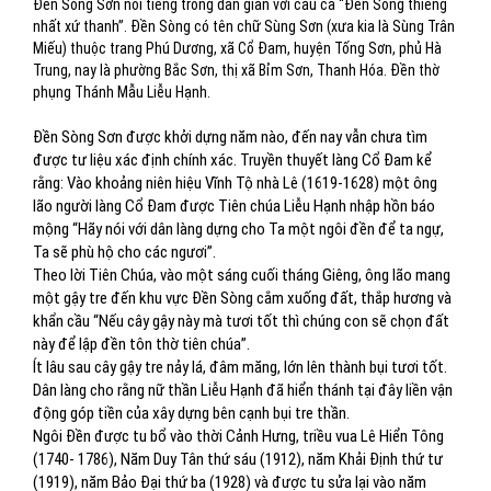
Đền Sòng Sơn nổi tiếng trong dân gian với câu ca “Đền Sòng thiêng
nhất xứ thanh”. Đền Sòng có tên chữ Sùng Sơn (xưa kia là Sùng Trân
Miếu) thuộc trang Phú Dương, xã Cổ Đam, huyện Tống Sơn, phủ Hà
Trung, nay là phường Bắc Sơn, thị xã Bỉm Sơn, Thanh Hóa. Đền thờ
phụng Thánh Mẫu Liễu Hạnh.
Đền Sòng Sơn được khởi dựng năm nào, đến nay vẫn chưa tìm
được tư liệu xác định chính xác. Truyền thuyết làng Cổ Đam kể
rằng: Vào khoảng niên hiệu Vĩnh Tộ nhà Lê (1619-1628) một ông
lão người làng Cổ Đam được Tiên chúa Liễu Hạnh nhập hồn báo
mộng “Hãy nói với dân làng dựng cho Ta một ngôi đền để ta ngự,
Ta sẽ phù hộ cho các ngươi”.
Theo lời Tiên Chúa, vào một sáng cuối tháng Giêng, ông lão mang
một gậy tre đến khu vực Đền Sòng cắm xuống đất, thắp hương và
khẩn cầu “Nếu cây gậy này mà tươi tốt thì chúng con sẽ chọn đất
này để lập đền tôn thờ tiên chúa”.
Ít lâu sau cây gậy tre nảy lá, đâm măng, lớn lên thành bụi tươi tốt.
Dân làng cho rằng nữ thần Liễu Hạnh đã hiển thánh tại đây liền vận
động góp tiền của xây dựng bên cạnh bụi tre thần.
Ngôi Đền được tu bổ vào thời Cảnh Hưng, triều vua Lê Hiển Tông
(1740- 1786), Năm Duy Tân thứ sáu (1912), năm Khải Định thứ tư
(1919), năm Bảo Đại thứ ba (1928) và được tu sửa lại vào năm