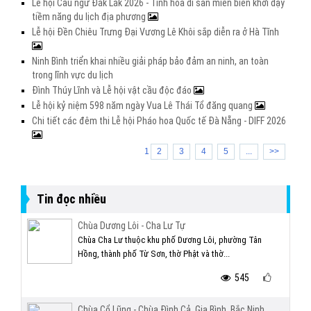
Lễ hội Cầu ngư Đắk Lắk 2026 - Tinh hoa di sản miền biển khơi dậy
tiềm năng du lịch địa phương
Lễ hội Đền Chiêu Trưng Đại Vương Lê Khôi sắp diễn ra ở Hà Tĩnh
Ninh Bình triển khai nhiều giải pháp bảo đảm an ninh, an toàn
trong lĩnh vực du lịch
Đình Thúy Lĩnh và Lễ hội vật cầu độc đáo
Lễ hội kỷ niệm 598 năm ngày Vua Lê Thái Tổ đăng quang
Chi tiết các đêm thi Lễ hội Pháo hoa Quốc tế Đà Nẵng - DIFF 2026
1
2
3
4
5
...
>>
Tin đọc nhiều
Chùa Dương Lôi - Cha Lư Tự
Chùa Cha Lư thuộc khu phố Dương Lôi, phường Tân
Hồng, thành phố Từ Sơn, thờ Phật và thờ...
545
Chùa Cổ Lũng - Chùa Đình Cả, Gia Bình, Bắc Ninh