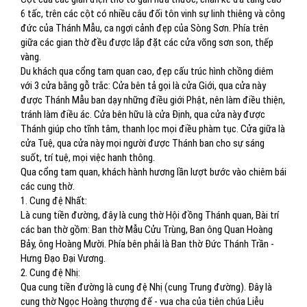
6 tấc, trên các cột có nhiều câu đối tôn vinh sự linh thiêng và công
đức của Thánh Mẫu, ca ngợi cảnh đẹp của Sòng Sơn. Phía trên
giữa các gian thờ đều được lắp đặt các cửa võng sơn son, thếp
vàng.
Du khách qua cổng tam quan cao, đẹp cấu trúc hình chồng diêm
với 3 cửa bằng gỗ trắc: Cửa bên tả gọi là cửa Giới, qua cửa này
được Thánh Mẫu ban dạy những điều giới Phật, nên làm điều thiện,
tránh làm điều ác. Cửa bên hữu là cửa Định, qua cửa này được
Thánh giúp cho tĩnh tâm, thanh lọc mọi điều phàm tục. Cửa giữa là
cửa Tuệ, qua cửa này mọi người được Thánh ban cho sự sáng
suốt, trí tuệ, mọi việc hanh thông.
Qua cổng tam quan, khách hành hương lần lượt bước vào chiêm bái
các cung thờ.
1. Cung đệ Nhất:
Là cung tiền đường, đây là cung thờ Hội đồng Thánh quan, Bài trí
các ban thờ gồm: Ban thờ Mẫu Cửu Trùng, Ban ông Quan Hoàng
Bảy, ông Hoàng Mười. Phía bên phải là Ban thờ Đức Thánh Trần -
Hưng Đạo Đại Vương.
2. Cung đệ Nhị:
Qua cung tiền đường là cung đệ Nhị (cung Trung đường). Đây là
cung thờ Ngọc Hoàng thượng đế - vua cha của tiên chúa Liễu