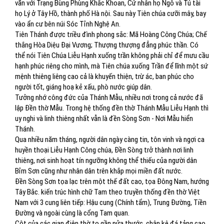
văn với Trạng Bùng Phùng Khắc Khoan, Cử nhân họ Ngô và Tú tài
họ Lý ở Tây Hồ, thành phố Hà nội. Sau này Tiên chúa cưỡi mây, bay
vào ẩn cư bên núi Sóc Tỉnh Nghệ An.
Tiên Thánh được triều đình phong sắc: Mã Hoàng Công Chúa; Chế
thắng Hòa Diệu Đại Vương; Thượng thượng đẳng phúc thần. Có
thể nói Tiên Chúa Liễu Hạnh xuống trần không phải chỉ để mưu cầu
hạnh phúc riêng cho mình, mà Tiên chúa xuống Trần để lĩnh một sứ
mệnh thiêng liêng cao cả là khuyến thiện, trừ ác, ban phúc cho
người tốt, giáng hoạ kẻ xấu, phò nước giúp dân.
Tưởng nhớ công đức của Thánh Mẫu, nhiều nơi trong cả nước đã
lập Đền thờ Mẫu. Trong hệ thống đền thờ Thánh Mẫu Liễu Hạnh thì
uy nghi và linh thiêng nhất vẫn là đền Sòng Sơn - Nơi Mẫu hiển
Thánh.
Qua nhiều năm tháng, người dân ngày càng tin, tôn vinh và ngợi ca
huyền thoại Liễu Hạnh Công chúa, Đền Sòng trở thành nơi linh
thiêng, nơi sinh hoạt tín ngưỡng không thể thiếu của người dân
Bỉm Sơn cũng như nhân dân trên khắp mọi miền đất nước.
Đền Sòng Sơn tọa lạc trên một thế đất cao, tọa Đông Nam, hướng
Tây Bắc. kiến trúc hình chữ Tam theo truyền thống đền thờ Việt
Nam với 3 cung liên tiếp: Hậu cung (Chính tẩm), Trung Đường, Tiền
Đường và ngoài cùng là cổng Tam quan.
Cột của các gian điện thờ to gần nửa thước, chân kê đá tảng cao