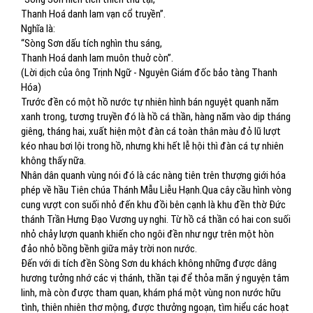
Thanh Hoá danh lam vạn cổ truyền”.
Nghĩa là:
“Sòng Sơn dấu tích nghìn thu sáng,
Thanh Hoá danh lam muôn thuở còn”.
(Lời dịch của ông Trịnh Ngữ - Nguyên Giám đốc bảo tàng Thanh
Hóa)
Trước đền có một hồ nước tự nhiên hình bán nguyệt quanh năm
xanh trong, tương truyền đó là hồ cá thần, hàng năm vào dịp tháng
giêng, tháng hai, xuất hiện một đàn cá toàn thân màu đỏ lũ lượt
kéo nhau bơi lội trong hồ, nhưng khi hết lễ hội thì đàn cá tự nhiên
không thấy nữa.
Nhân dân quanh vùng nói đó là các nàng tiên trên thượng giới hóa
phép về hầu Tiên chúa Thánh Mẫu Liễu Hạnh.Qua cây cầu hình vòng
cung vượt con suối nhỏ đến khu đồi bên cạnh là khu đền thờ Đức
thánh Trần Hưng Đạo Vương uy nghi. Từ hồ cá thần có hai con suối
nhỏ chảy lượn quanh khiến cho ngôi đền như ngự trên một hòn
đảo nhỏ bồng bềnh giữa mây trời non nước.
Đến với di tích đền Sòng Sơn du khách không những được dâng
hương tưởng nhớ các vị thánh, thần tại để thỏa mãn ý nguyện tâm
linh, mà còn được tham quan, khám phá một vùng non nước hữu
tình, thiên nhiên thơ mộng, được thưởng ngoạn, tìm hiểu các hoạt