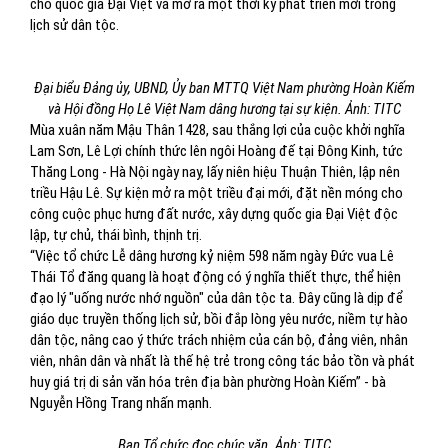
cho quốc gia Đại Việt và mở ra một thời kỳ phát triển mới trong
lịch sử dân tộc.
Đại biểu Đảng ủy, UBND, Ủy ban MTTQ Việt Nam phường Hoàn Kiếm
và Hội đồng Họ Lê Việt Nam dâng hương tại sự kiện. Ảnh: TITC
Mùa xuân năm Mậu Thân 1428, sau thắng lợi của cuộc khởi nghĩa
Lam Sơn, Lê Lợi chính thức lên ngôi Hoàng đế tại Đông Kinh, tức
Thăng Long - Hà Nội ngày nay, lấy niên hiệu Thuận Thiên, lập nên
triều Hậu Lê. Sự kiện mở ra một triều đại mới, đặt nền móng cho
công cuộc phục hưng đất nước, xây dựng quốc gia Đại Việt độc
lập, tự chủ, thái bình, thịnh trị.
“Việc tổ chức Lễ dâng hương kỷ niệm 598 năm ngày Đức vua Lê
Thái Tổ đăng quang là hoạt động có ý nghĩa thiết thực, thể hiện
đạo lý "uống nước nhớ nguồn" của dân tộc ta. Đây cũng là dịp để
giáo dục truyền thống lịch sử, bồi đắp lòng yêu nước, niềm tự hào
dân tộc, nâng cao ý thức trách nhiệm của cán bộ, đảng viên, nhân
viên, nhân dân và nhất là thế hệ trẻ trong công tác bảo tồn và phát
huy giá trị di sản văn hóa trên địa bàn phường Hoàn Kiếm” - bà
Nguyễn Hồng Trang nhấn mạnh.
Ban Tổ chức đọc chúc văn. Ảnh: TITC