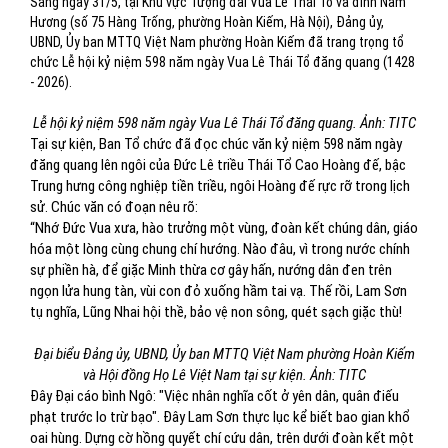
Sáng ngày 31/5, tại Khu vực Tượng đài Vua Lê Thái Tổ và đình Nam
Hương (số 75 Hàng Trống, phường Hoàn Kiếm, Hà Nội), Đảng ủy,
UBND, Ủy ban MTTQ Việt Nam phường Hoàn Kiếm đã trang trọng tổ
chức Lễ hội kỷ niệm 598 năm ngày Vua Lê Thái Tổ đăng quang (1428
- 2026).
Lễ hội kỷ niệm 598 năm ngày Vua Lê Thái Tổ đăng quang. Ảnh: TITC
Tại sự kiện, Ban Tổ chức đã đọc chúc văn kỷ niệm 598 năm ngày
đăng quang lên ngôi của Đức Lê triều Thái Tổ Cao Hoàng đế, bậc
Trung hưng công nghiệp tiền triều, ngôi Hoàng đế rực rỡ trong lịch
sử. Chúc văn có đoạn nêu rõ:
“Nhớ Đức Vua xưa, hào trưởng một vùng, đoàn kết chúng dân, giáo
hóa một lòng cùng chung chí hướng. Nào đâu, vì trong nước chính
sự phiền hà, để giặc Minh thừa cơ gây hấn, nướng dân đen trên
ngọn lửa hung tàn, vùi con đỏ xuống hầm tai vạ. Thế rồi, Lam Sơn
tụ nghĩa, Lũng Nhai hội thề, bảo vệ non sông, quét sạch giặc thù!
Đại biểu Đảng ủy, UBND, Ủy ban MTTQ Việt Nam phường Hoàn Kiếm
và Hội đồng Họ Lê Việt Nam tại sự kiện. Ảnh: TITC
Đây Đại cáo bình Ngô: "Việc nhân nghĩa cốt ở yên dân, quân điếu
phạt trước lo trừ bạo". Đây Lam Sơn thực lục kể biết bao gian khổ
oai hùng. Dựng cờ hồng quyết chí cứu dân, trên dưới đoàn kết một