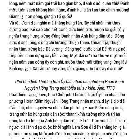
lòng, nếm mật nằm gai trải bao gian khó, đánh đuổi quân thù! Đánh
một trận sạch không kình ngạc, đánh hai trận tan tác chim muông!
Giành lại non sông, giữ gìn tổ quốc!
Và rồi, đem đại nghĩa mà thắng hung tàn, lấy chí nhân mà thay
cường bạo. Kể sao cho hết công đức biển trời, muôn lời giải tỏ ý
nghĩa trung hưng, xứng đáng Danh nhân Anh hùng dân tộc! Đồng
sức, đồng lòng, đồng chí hướng; thuận thiên, thuận địa, thuận
nhân tâm; xứng bậc Đế vương, đáng ngôi quốc chủ! Để rồi nay, nối
tiếp tiền nhân dựng xây bền vững. Một dải sơn hà thu về một mối,
ngàn năm sau công ấy còn ghi, muôn thuở mãi tiếng vang lừng lẫy!
Kính nguyện: Xã tắc từ nay vững bền, giang sơn từ đây đổi mới!”
Phó Chủ tịch Thường trực Ủy ban nhân dân phường Hoàn Kiếm
Nguyễn Hồng Trang phát biểu tại sự kiện. Ảnh: TITC
Phát biểu tại sự kiện, Phó Chủ tịch Thường trực Ủy ban nhân dân
phường Hoàn Kiếm Nguyễn Hồng Trang nhấn mạnh, đây là dịp để
đảng bộ, chính quyền và nhân dân phường Hoàn Kiếm cùng ôn lại
trang sử hào hùng của dân tộc; thành kính tưởng nhớ và tri ân
công lao to lớn của Anh hùng dân tộc Lê Lợi - Đức vua Lê Thái Tổ,
người đã lãnh đạo cuộc khởi nghĩa Lam Sơn đi đến thắng lợi, giải
phóng non sông khỏi ách đô hộ ngoại xâm, khôi phục nền độc lập