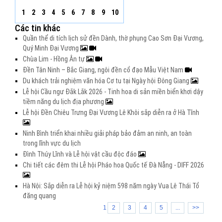
1
2
3
4
5
6
7
8
9
10
Các tin khác
Quần thể di tích lịch sử đền Dành, thờ phụng Cao Sơn Đại Vương,
Quý Minh Đại Vương
Chùa Lim - Hồng Ân tự
Đền Tân Ninh – Bắc Giang, ngôi đền cổ đạo Mẫu Việt Nam
Du khách trải nghiệm văn hóa Cơ tu tại Ngày hội Đông Giang
Lễ hội Cầu ngư Đắk Lắk 2026 - Tinh hoa di sản miền biển khơi dậy
tiềm năng du lịch địa phương
Lễ hội Đền Chiêu Trưng Đại Vương Lê Khôi sắp diễn ra ở Hà Tĩnh
Ninh Bình triển khai nhiều giải pháp bảo đảm an ninh, an toàn
trong lĩnh vực du lịch
Đình Thúy Lĩnh và Lễ hội vật cầu độc đáo
Chi tiết các đêm thi Lễ hội Pháo hoa Quốc tế Đà Nẵng - DIFF 2026
Hà Nội: Sắp diễn ra Lễ hội kỷ niệm 598 năm ngày Vua Lê Thái Tổ
đăng quang
1
2
3
4
5
...
>>