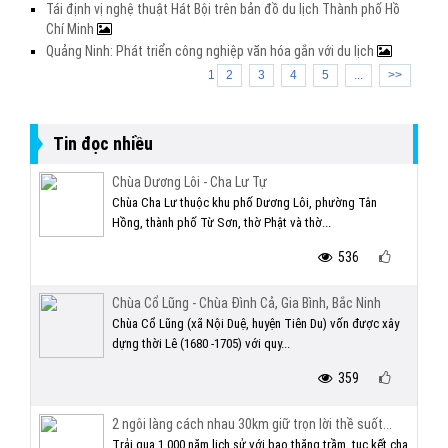
Tái định vị nghệ thuật Hát Bội trên bản đồ du lịch Thành phố Hồ
Chí Minh
Quảng Ninh: Phát triển công nghiệp văn hóa gắn với du lịch
1
2
3
4
5
...
>>
Tin đọc nhiều
Chùa Dương Lôi - Cha Lư Tự
Chùa Cha Lư thuộc khu phố Dương Lôi, phường Tân
Hồng, thành phố Từ Sơn, thờ Phật và thờ...
536
Chùa Cổ Lũng - Chùa Đình Cả, Gia Bình, Bắc Ninh
Chùa Cổ Lũng (xã Nội Duệ, huyện Tiên Du) vốn được xây
dựng thời Lê (1680 -1705) với quy...
359
2 ngôi làng cách nhau 30km giữ trọn lời thề suốt...
Trải qua 1.000 năm lịch sử với bao thăng trầm, tục kết chạ