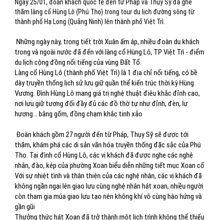
Ngày 25/01, đoàn khách quốc tế đến từ Pháp và Thụy Sỹ đã ghé
thăm làng cổ Hùng Lô (Phú Thọ) trong tour du lịch đường sông từ
thành phố Hạ Long (Quảng Ninh) lên thành phố Việt Trì.
Những ngày này, trong tiết trời Xuân ấm áp, nhiều đoàn du khách
trong và ngoài nước đã đến với làng cổ Hùng Lô, TP Việt Trì - điểm
du lịch cộng đồng nổi tiếng của vùng Đất Tổ.
Làng cổ Hùng Lô (thành phố Việt Trì) là 1 địa chỉ nổi tiếng, có bề
dày truyền thống lịch sử lưu giữ quần thể kiến trúc thời kỳ Hùng
Vương. Đình Hùng Lô mang giá trị nghệ thuật điêu khắc đỉnh cao,
nơi lưu giữ tương đối đầy đủ các đồ thờ tự như đỉnh, đèn, lư
hương... bằng gốm, đồng chạm khắc tinh xảo
Đoàn khách gồm 27 người đến từ Pháp, Thụy Sỹ sẽ được tới
thăm, khám phá các di sản văn hóa truyền thống đặc sắc của Phú
Thọ. Tại đình cổ Hùng Lô, các vị khách đã được nghe các nghệ
nhân, đào, kép của phường Xoan biểu diễn những tiết mục Xoan cổ
Với sự nhiệt tình và thân thiện của các nghệ nhân, các vị khách đã
không ngần ngại lên giao lưu cùng nghệ nhân hát xoan, nhiều người
còn tham gia múa giao lưu tạo nên không khí vô cùng hào hứng và
gần gũi
Thưởng thức hát Xoan đã trở thành một lịch trình không thể thiếu