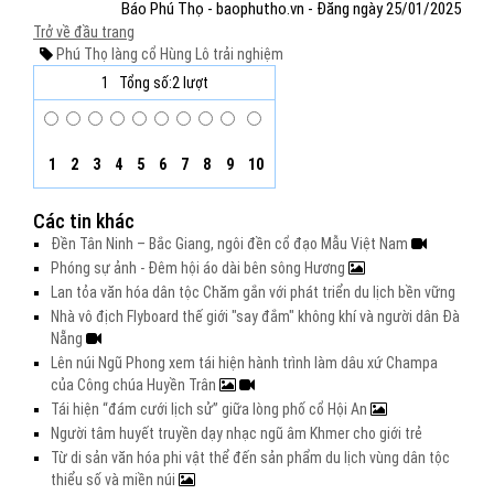
Báo Phú Thọ - baophutho.vn - Đăng ngày 25/01/2025
Trở về đầu trang
Phú Thọ
làng cổ Hùng Lô
trải nghiệm
1
Tổng số:2 lượt
1
2
3
4
5
6
7
8
9
10
Các tin khác
Đền Tân Ninh – Bắc Giang, ngôi đền cổ đạo Mẫu Việt Nam
Phóng sự ảnh - Đêm hội áo dài bên sông Hương
Lan tỏa văn hóa dân tộc Chăm gắn với phát triển du lịch bền vững
Nhà vô địch Flyboard thế giới "say đắm" không khí và người dân Đà
Nẵng
Lên núi Ngũ Phong xem tái hiện hành trình làm dâu xứ Champa
của Công chúa Huyền Trân
Tái hiện “đám cưới lịch sử” giữa lòng phố cổ Hội An
Người tâm huyết truyền dạy nhạc ngũ âm Khmer cho giới trẻ
Từ di sản văn hóa phi vật thể đến sản phẩm du lịch vùng dân tộc
thiểu số và miền núi