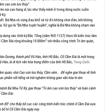
i âm cao sơn lưu thủy”.
rên núi cao hùng vĩ, lúc như thấy mình ở trong dòng nước cuồn
ử Kỳ.
chết. Bá Nha vô cùng đau khổ và từ đó không chơi đàn, bởi không
. Sử gọi là “Bá Nha tuyệt huyền”, nghĩa là Bá Nha không chạm vào
 dựng vào thời kỳ Bắc Tống (năm 960-1127) theo lối kiến trúc lâm
2
 Cổ Cầm Đài rộng khoảng 10.000m
với nhiều công trình Tri âm quán,
án Dương, thành phố Vũ Hán, tỉnh Hồ Bắc, Cổ Cầm Đài là một trong
 Hán, là di tích văn hóa trọng điểm của tỉnh Hồ Bắc,
Trung Quốc
.
m quán, nhà Cao sơn lưu thủy, Cầm viên... để nghe giai thoại về tình
nhạc phẩm nổi tiếng và trải nghiệm không gian văn hóa tri âm.
 mệnh Bá Nha-Tử Kỳ, giai thoại "Tri âm cao sơn lưu thủy" và toàn cảnh
 Cầm Đài.
h đồ" cho thấy bố cục các công trình kiến trúc chính ở Cầm Đài xưa
h bố trí Cổ Cầm Đài ngày nay.