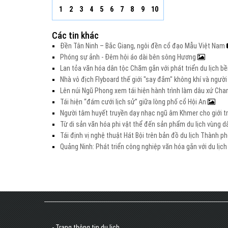
1
2
3
4
5
6
7
8
9
10
Các tin khác
Đền Tân Ninh – Bắc Giang, ngôi đền cổ đạo Mẫu Việt Nam
Phóng sự ảnh - Đêm hội áo dài bên sông Hương
Lan tỏa văn hóa dân tộc Chăm gắn với phát triển du lịch b
Nhà vô địch Flyboard thế giới "say đắm" không khí và ngư
Lên núi Ngũ Phong xem tái hiện hành trình làm dâu xứ C
Tái hiện “đám cưới lịch sử” giữa lòng phố cổ Hội An
Người tâm huyết truyền dạy nhạc ngũ âm Khmer cho giới t
Từ di sản văn hóa phi vật thể đến sản phẩm du lịch vùng d
Tái định vị nghệ thuật Hát Bội trên bản đồ du lịch Thành p
Quảng Ninh: Phát triển công nghiệp văn hóa gắn với du lịc
- Trang thông tin du lịch