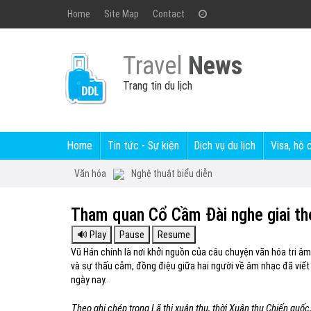
Home
Site Map
Contact
Travel
News
Trang tin du lịch
Home
Tin tức - Sự kiện
Dịch vụ du lịch
Visa, hộ 
Văn hóa
Nghệ thuật biểu diễn
Tham quan Cổ Cầm Đài nghe giai th
Vũ Hán chính là nơi khởi nguồn của câu chuyện văn hóa tri â
và sự thấu cảm, đồng điệu giữa hai người về âm nhạc đã viết 
ngày nay.
Theo ghi chép trong Lã thị xuân thu, thời Xuân thu Chiến qu