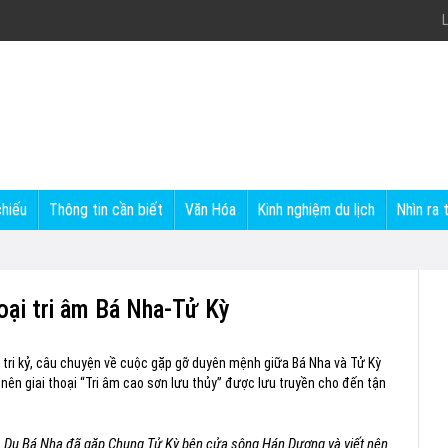
L
chiếu
Thông tin cần biết
Văn Hóa
Kinh nghiệm du lịch
Nhìn ra 
oại tri âm Bá Nha-Tử Kỳ
m tri kỷ, câu chuyện về cuộc gặp gỡ duyên mệnh giữa Bá Nha và Tử Kỳ
nên giai thoại “Tri âm cao sơn lưu thủy” được lưu truyền cho đến tận
ốc, Du Bá Nha đã gặp Chung Tử Kỳ bên cửa sông Hán Dương và viết nên