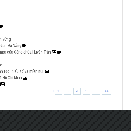
ền vững
ời dân Đà Nẵng
hampa của Công chúa Huyền Trân
rẻ
ân tộc thiểu số và miền núi
hố Hồ Chí Minh
h
1
2
3
4
5
...
>>