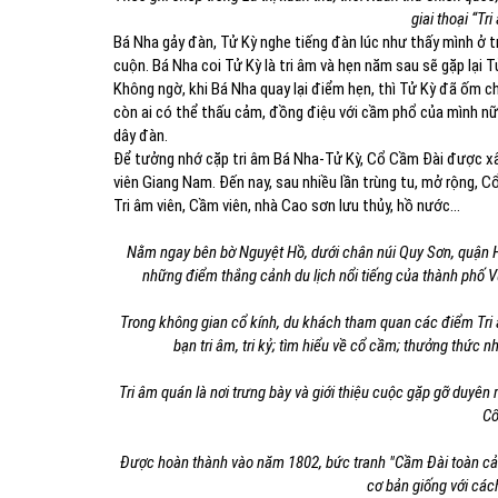
giai thoại “Tr
Bá Nha gảy đàn, Tử Kỳ nghe tiếng đàn lúc như thấy mình ở t
cuộn. Bá Nha coi Tử Kỳ là tri âm và hẹn năm sau sẽ gặp lại T
Không ngờ, khi Bá Nha quay lại điểm hẹn, thì Tử Kỳ đã ốm 
còn ai có thể thấu cảm, đồng điệu với cầm phổ của mình nữa
dây đàn.
Để tưởng nhớ cặp tri âm Bá Nha-Tử Kỳ, Cổ Cầm Đài được xây
viên Giang Nam. Đến nay, sau nhiều lần trùng tu, mở rộng,
Tri âm viên, Cầm viên, nhà Cao sơn lưu thủy, hồ nước...
Nằm ngay bên bờ Nguyệt Hồ, dưới chân núi Quy Sơn, quận H
những điểm thắng cảnh du lịch nổi tiếng của thành phố Vũ
Trong không gian cổ kính, du khách tham quan các điểm Tri â
bạn tri âm, tri kỷ; tìm hiểu về cổ cầm; thưởng thức 
Tri âm quán là nơi trưng bày và giới thiệu cuộc gặp gỡ duyên
Cổ
Được hoàn thành vào năm 1802, bức tranh "Cầm Đài toàn cản
cơ bản giống với các