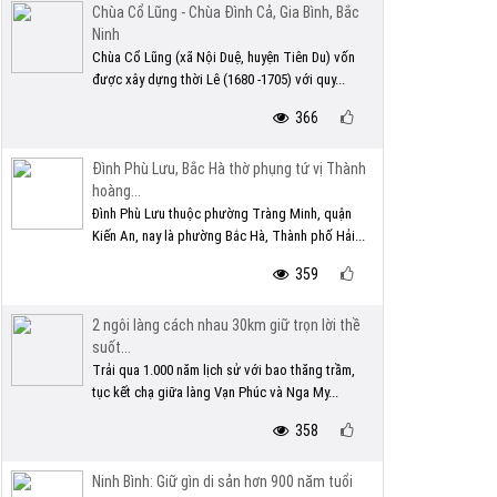
Chùa Cổ Lũng - Chùa Đình Cả, Gia Bình, Bắc
Ninh
Chùa Cổ Lũng (xã Nội Duệ, huyện Tiên Du) vốn
được xây dựng thời Lê (1680 -1705) với quy...
366
Đình Phù Lưu, Bắc Hà thờ phụng tứ vị Thành
hoàng...
Đình Phù Lưu thuộc phường Tràng Minh, quận
Kiến An, nay là phường Bắc Hà, Thành phố Hải...
359
2 ngôi làng cách nhau 30km giữ trọn lời thề
suốt...
Trải qua 1.000 năm lịch sử với bao thăng trầm,
tục kết chạ giữa làng Vạn Phúc và Nga My...
358
Ninh Bình: Giữ gìn di sản hơn 900 năm tuổi