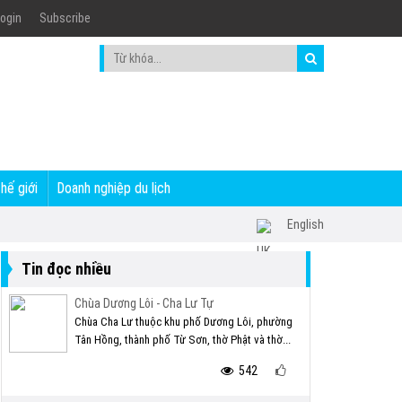
ogin
Subscribe
thế giới
Doanh nghiệp du lịch
English
Tin đọc nhiều
Chùa Dương Lôi - Cha Lư Tự
Chùa Cha Lư thuộc khu phố Dương Lôi, phường
Tân Hồng, thành phố Từ Sơn, thờ Phật và thờ...
542