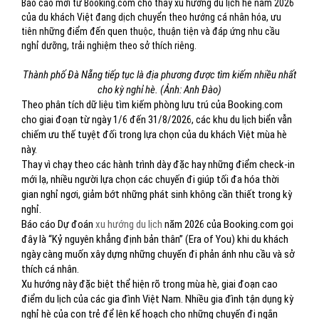
Báo cáo mới từ Booking.com cho thấy xu hướng du lịch hè năm 2026
của du khách Việt đang dịch chuyển theo hướng cá nhân hóa, ưu
tiên những điểm đến quen thuộc, thuận tiện và đáp ứng nhu cầu
nghỉ dưỡng, trải nghiệm theo sở thích riêng.
Thành phố Đà Nẵng tiếp tục là địa phương được tìm kiếm nhiều nhất
cho kỳ nghỉ hè. (Ảnh: Anh Đào)
Theo phân tích dữ liệu tìm kiếm phòng lưu trú của Booking.com
cho giai đoạn từ ngày 1/6 đến 31/8/2026, các khu du lịch biển vẫn
chiếm ưu thế tuyệt đối trong lựa chọn của du khách Việt mùa hè
này.
Thay vì chạy theo các hành trình dày đặc hay những điểm check-in
mới lạ, nhiều người lựa chọn các chuyến đi giúp tối đa hóa thời
gian nghỉ ngơi, giảm bớt những phát sinh không cần thiết trong kỳ
nghỉ.
Báo cáo Dự đoán
xu hướng du lịch
năm 2026 của Booking.com gọi
đây là “Kỷ nguyên khẳng định bản thân” (Era of You) khi du khách
ngày càng muốn xây dựng những chuyến đi phản ánh nhu cầu và sở
thích cá nhân.
Xu hướng này đặc biệt thể hiện rõ trong mùa hè, giai đoạn cao
điểm du lịch của các gia đình Việt Nam. Nhiều gia đình tận dụng kỳ
nghỉ hè của con trẻ để lên kế hoạch cho những chuyến đi ngắn