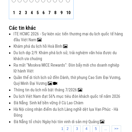
1
2
3
4
5
6
7
8
9
10
Các tin khác
ITE HCMC 2026 - Sự kiện xúc tiến thương mại du lịch quốc tế hàng
đầu Việt Nam
Khám phá du lịch hồ Hoà Bình
Du lịch dịp 2/9: Khám phá lịch sử, trải nghiệm văn hóa được du
khách ưa chuộng
Ra mắt "Moskva MICE Rewards": Đòn bẩy mới cho doanh nghiệp
lữ hành Việt
Quần thể di tích lịch sử đền Dành, thờ phụng Cao Sơn Đại Vương,
Quý Minh Đại Vương
Thông tin du lịch nổi bật tháng 7/2026
Du lịch Việt Nam đạt 56% mục tiêu đón khách quốc tế năm 2026
Đà Nẵng: Sinh kế bền vững ở Cù Lao Chàm
Hà Nội công nhận điểm du lịch Làng nghề dệt lụa Vạn Phúc - Hà
Đông
Đà Nẵng tổ chức Ngày hội tôn vinh di sản mỳ Quảng
1
2
3
4
5
...
>>