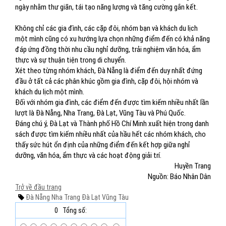
ngày nhằm thư giãn, tái tạo năng lượng và tăng cường gắn kết.
Không chỉ các gia đình, các cặp đôi, nhóm bạn và khách du lịch
một mình cũng có xu hướng lựa chọn những điểm đến có khả năng
đáp ứng đồng thời nhu cầu nghỉ dưỡng, trải nghiệm văn hóa, ẩm
thực và sự thuận tiện trong di chuyển.
Xét theo từng nhóm khách, Đà Nẵng là điểm đến duy nhất đứng
đầu ở tất cả các phân khúc gồm gia đình, cặp đôi, hội nhóm và
khách du lịch một mình.
Đối với nhóm gia đình, các điểm đến được tìm kiếm nhiều nhất lần
lượt là Đà Nẵng, Nha Trang, Đà Lạt, Vũng Tàu và Phú Quốc.
Đáng chú ý, Đà Lạt và Thành phố Hồ Chí Minh xuất hiện trong danh
sách được tìm kiếm nhiều nhất của hầu hết các nhóm khách, cho
thấy sức hút ổn định của những điểm đến kết hợp giữa nghỉ
dưỡng, văn hóa, ẩm thực và các hoạt động giải trí.
Huyền Trang
Nguồn: Báo Nhân Dân
Trở về đầu trang
Đà Nẵng
Nha Trang
Đà Lạt
Vũng Tàu
0
Tổng số: