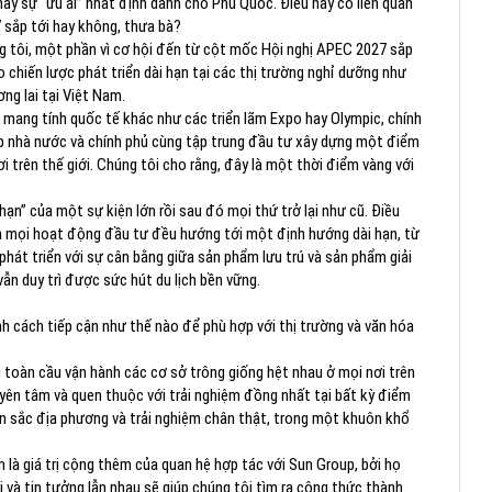
hấy sự “ưu ái” nhất định dành cho Phú Quốc. Điều này có liên quan
 sắp tới hay không, thưa bà?
 tôi, một phần vì cơ hội đến từ cột mốc Hội nghị APEC 2027 sắp
o chiến lược phát triển dài hạn tại các thị trường nghỉ dưỡng như
g lai tại Việt Nam.
 mang tính quốc tế khác như các triển lãm Expo hay Olympic, chính
ệp nhà nước và chính phủ cùng tập trung đầu tư xây dựng một điểm
 trên thế giới. Chúng tôi cho rằng, đây là một thời điểm vàng với
ạn” của một sự kiện lớn rồi sau đó mọi thứ trở lại như cũ. Điều
là mọi hoạt động đầu tư đều hướng tới một định hướng dài hạn, từ
hát triển với sự cân bằng giữa sản phẩm lưu trú và sản phẩm giải
n duy trì được sức hút du lịch bền vững.
h cách tiếp cận như thế nào để phù hợp với thị trường và văn hóa
 toàn cầu vận hành các cơ sở trông giống hệt nhau ở mọi nơi trên
y yên tâm và quen thuộc với trải nghiệm đồng nhất tại bất kỳ điểm
ản sắc địa phương và trải nghiệm chân thật, trong một khuôn khổ
là giá trị cộng thêm của quan hệ hợp tác với Sun Group, bởi họ
i và tin tưởng lẫn nhau sẽ giúp chúng tôi tìm ra công thức thành