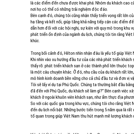
là các điểm đến chưa được khai phá. Nhóm du khách cao cấ
nơi họ có thể có những trải nghiệm độc đáo.
Bên cạnh đó, chúng tôi cũng nhận thấy triển vọng rất lớn 
hạ tầng và kết nối, giúp tăng khả năng tiếp cận các điểm 
dẫn hơn đối với các hội nghị, sự kiện với quy mô trong khu
phát triển ổn định của ngành du lịch, chúng tôi tin rằng Việt
khúc.
Trong bối cảnh đó, Hilton nhìn nhận đâu là yếu tố giúp Việ
Khi nhìn vào xu hướng đầu tư của các nhà phát triển khách
thấy rõ: phát triển khách sạn ở các thành phố lớn thuộc to
là một câu chuyện khác. Ở đó, nhu cầu của du khách rất lớn,
mô hình kinh doanh bền vững cho cả chủ đầu tư và đơn vị v
Tôi sẽ lấy ví dụ tại Phú Quốc. Chúng ta thường bắt đầu bằ
đã đến với Phú Quốc, du khách sẽ làm gì?” Bên cạnh việc x
khách ở ngoài khuôn viên khách sạn, như ẩm thực địa phươn
So với các quốc gia trong khu vực, chúng tôi cho rằng Việt
đến du lịch nổi bật. Những bước tiến trong 5 năm qua là rất 
tố quan trọng giúp Việt Nam thu hút mạnh mẽ lượng khách q