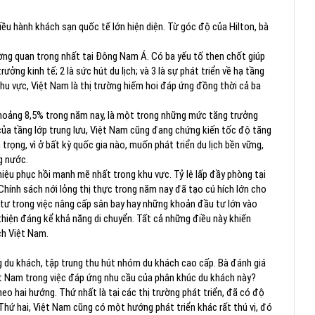
iều hành khách sạn quốc tế lớn hiện diện. Từ góc độ của Hilton, bà
ường quan trọng nhất tại Đông Nam Á. Có ba yếu tố then chốt giúp
ưởng kinh tế; 2 là sức hút du lịch; và 3 là sự phát triển về hạ tầng
hu vực, Việt Nam là thị trường hiếm hoi đáp ứng đồng thời cả ba
khoảng 8,5% trong năm nay, là một trong những mức tăng trưởng
của tầng lớp trung lưu, Việt Nam cũng đang chứng kiến tốc độ tăng
trọng, vì ở bất kỳ quốc gia nào, muốn phát triển du lịch bền vững,
g nước.
hiệu phục hồi mạnh mẽ nhất trong khu vực. Tỷ lệ lấp đầy phòng tại
Chính sách nới lỏng thị thực trong năm nay đã tạo cú hích lớn cho
- tư trong việc nâng cấp sân bay hay những khoản đầu tư lớn vào
hiện đáng kể khả năng di chuyển. Tất cả những điều này khiến
ch Việt Nam.
 du khách, tập trung thu hút nhóm du khách cao cấp. Bà đánh giá
Việt Nam trong việc đáp ứng nhu cầu của phân khúc du khách này?
heo hai hướng. Thứ nhất là tại các thị trường phát triển, đã có độ
hứ hai, Việt Nam cũng có một hướng phát triển khác rất thú vị, đó