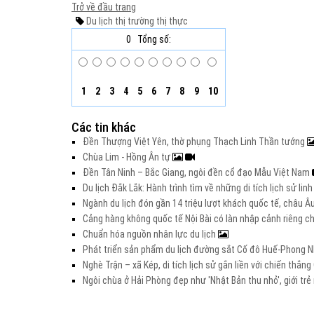
Trở về đầu trang
Du lịch
thị trường
thị thực
0
Tổng số:
1
2
3
4
5
6
7
8
9
10
Các tin khác
Đền Thượng Việt Yên, thờ phụng Thạch Linh Thần tướng
Chùa Lim - Hồng Ân tự
Đền Tân Ninh – Bắc Giang, ngôi đền cổ đạo Mẫu Việt Nam
Du lịch Đắk Lắk: Hành trình tìm về những di tích lịch sử lin
Ngành du lịch đón gần 14 triệu lượt khách quốc tế, châu 
Cảng hàng không quốc tế Nội Bài có làn nhập cảnh riêng 
Chuẩn hóa nguồn nhân lực du lịch
Phát triển sản phẩm du lịch đường sắt Cố đô Huế-Phong Nh
Nghè Trận – xã Kép, di tích lịch sử gắn liền với chiến thắ
Ngôi chùa ở Hải Phòng đẹp như 'Nhật Bản thu nhỏ', giới t