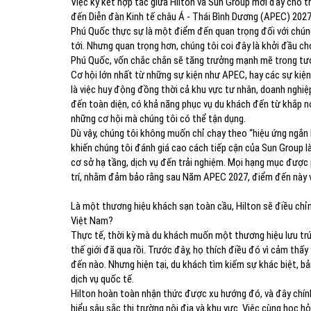
Việc ký kết hợp tác giữa Hilton và Sun Group mới đây cho t
đến Diễn đàn Kinh tế châu Á - Thái Bình Dương (APEC) 2027
Phú Quốc thực sự là một điểm đến quan trọng đối với chúng
tới. Nhưng quan trọng hơn, chúng tôi coi đây là khởi đầu ch
Phú Quốc, vốn chắc chắn sẽ tăng trưởng mạnh mẽ trong tươn
Cơ hội lớn nhất từ những sự kiện như APEC, hay các sự kiện
là việc huy động đồng thời cả khu vực tư nhân, doanh nghi
đến toàn diện, có khả năng phục vụ du khách đến từ khắp nơi
những cơ hội mà chúng tôi có thể tận dụng.
Dù vậy, chúng tôi không muốn chỉ chạy theo “hiệu ứng ngắn h
khiến chúng tôi đánh giá cao cách tiếp cận của Sun Group 
cơ sở hạ tầng, dịch vụ đến trải nghiệm. Mọi hạng mục được p
trí, nhằm đảm bảo rằng sau Năm APEC 2027, điểm đến này vẫ
Là một thương hiệu khách sạn toàn cầu, Hilton sẽ điều chỉn
Việt Nam?
Thực tế, thời kỳ mà du khách muốn một thương hiệu lưu trú
thế giới đã qua rồi. Trước đây, họ thích điều đó vì cảm thấ
đến nào. Nhưng hiện tại, du khách tìm kiếm sự khác biệt, b
dịch vụ quốc tế.
Hilton hoàn toàn nhận thức được xu hướng đó, và đây chính 
hiểu sâu sắc thị trường nội địa và khu vực. Việc cùng học hỏ