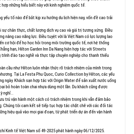
 hợp những hiểu biết này với kinh nghiệm quốc tế.
g yếu tố nào để bắt kịp xu hướng du lịch hiện nay, vốn đề cao trải
 sự chân thực, chất lượng dịch vụ cao và giá trị tương xứng. Điều
ng nâng cao năng lực. Điều tuyệt vời là Việt Nam có lực lượng lao
ến cơ hội để họ học hỏi trong môi trường quốc tế, nơi hệ thống
hẳng hạn, Hilton Garden Inn Da Nang hiện hợp tác với Streets
g trình đào tạo nghề và thực tập chuyên nghiệp cho thanh thiếu
àn cầu như Hilton luôn nhận thức rõ trách nhiệm của mình trong
hương. Tại La Festa Phu Quoc, Curio Collection by Hilton, các yếu
àng ngày. Khách sạn hợp tác với Origin Water để sản xuất nước uống
loại bỏ hoàn toàn chai nhựa dùng một lần. Du khách cũng được
 nghỉ...
 lưu trú vận hành một cách có trách nhiệm trong khi vẫn đảm bảo
g. Chúng tôi cam kết sẽ tiếp tục hợp tác chặt chẽ với các đối tác
ững hiệu quả vào mọi giai đoạn, từ phát triển dự án đến vận hành
 chí Kinh tế Việt Nam số 49-2025 phát hành ngày 06/12/2025.