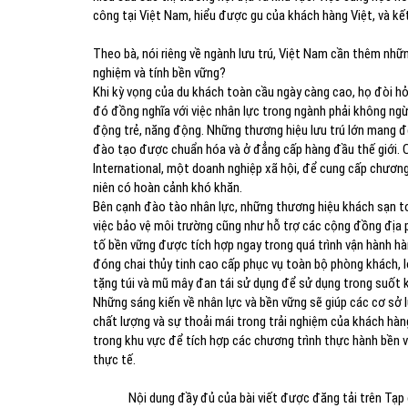
công tại Việt Nam, hiểu được gu của khách hàng Việt, và kết
Theo bà, nói riêng về ngành lưu trú, Việt Nam cần thêm nhữn
nghiệm và tính bền vững?
Khi kỳ vọng của du khách toàn cầu ngày càng cao, họ đòi hỏi
đó đồng nghĩa với việc nhân lực trong ngành phải không ngừ
động trẻ, năng động. Những thương hiệu lưu trú lớn mang đ
đào tạo được chuẩn hóa và ở đẳng cấp hàng đầu thế giới. C
International, một doanh nghiệp xã hội, để cung cấp chươn
niên có hoàn cảnh khó khăn.
Bên cạnh đào tào nhân lực, những thương hiệu khách sạn to
việc bảo vệ môi trường cũng như hỗ trợ các cộng đồng địa p
tố bền vững được tích hợp ngay trong quá trình vận hành h
đóng chai thủy tinh cao cấp phục vụ toàn bộ phòng khách, 
tặng túi và mũ mây đan tái sử dụng để sử dụng trong suốt kỳ
Những sáng kiến về nhân lực và bền vững sẽ giúp các cơ sở
chất lượng và sự thoải mái trong trải nghiệm của khách hàn
trong khu vực để tích hợp các chương trình thực hành bền v
thực tế.
Nội dung đầy đủ của bài viết được đăng tải trên Tạp