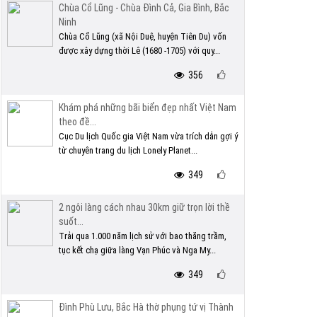
Chùa Cổ Lũng - Chùa Đình Cả, Gia Bình, Bắc
Ninh
Chùa Cổ Lũng (xã Nội Duệ, huyện Tiên Du) vốn
được xây dựng thời Lê (1680 -1705) với quy...
356
Khám phá những bãi biển đẹp nhất Việt Nam
theo đề...
Cục Du lịch Quốc gia Việt Nam vừa trích dẫn gợi ý
từ chuyên trang du lịch Lonely Planet...
349
2 ngôi làng cách nhau 30km giữ trọn lời thề
suốt...
Trải qua 1.000 năm lịch sử với bao thăng trầm,
tục kết chạ giữa làng Vạn Phúc và Nga My...
349
Đình Phù Lưu, Bắc Hà thờ phụng tứ vị Thành