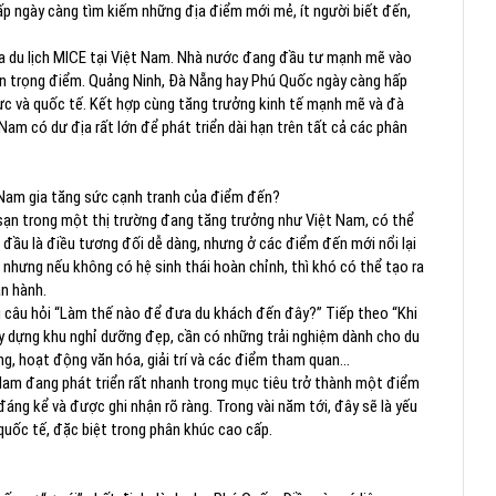
p ngày càng tìm kiếm những địa điểm mới mẻ, ít người biết đến,
của du lịch MICE tại Việt Nam. Nhà nước đang đầu tư mạnh mẽ vào
đến trọng điểm. Quảng Ninh, Đà Nẵng hay Phú Quốc ngày càng hấp
 vực và quốc tế. Kết hợp cùng tăng trưởng kinh tế mạnh mẽ và đà
 Nam có dư địa rất lớn để phát triển dài hạn trên tất cả các phân
t Nam gia tăng sức cạnh tranh của điểm đến?
 sạn trong một thị trường đang tăng trưởng như Việt Nam, có thể
p đầu là điều tương đối dễ dàng, nhưng ở các điểm đến mới nổi lại
 nhưng nếu không có hệ sinh thái hoàn chỉnh, thì khó có thể tạo ra
ận hành.
ng câu hỏi “Làm thế nào để đưa du khách đến đây?” Tiếp theo “Khi
ây dựng khu nghỉ dưỡng đẹp, cần có những trải nghiệm dành cho du
g, hoạt động văn hóa, giải trí và các điểm tham quan…
 Nam đang phát triển rất nhanh trong mục tiêu trở thành một điểm
đáng kể và được ghi nhận rõ ràng. Trong vài năm tới, đây sẽ là yếu
uốc tế, đặc biệt trong phân khúc cao cấp.