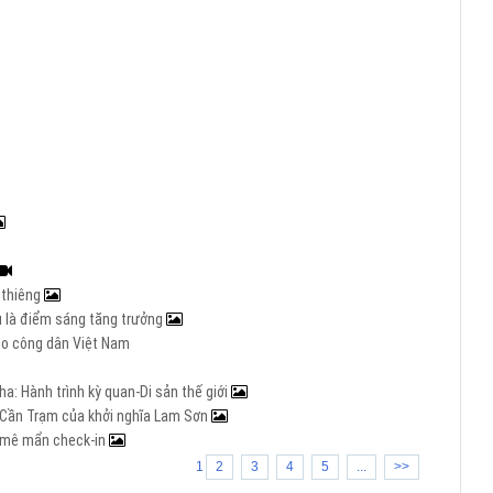
h thiêng
Âu là điểm sáng tăng trưởng
cho công dân Việt Nam
a: Hành trình kỳ quan-Di sản thế giới
ng Cần Trạm của khởi nghĩa Lam Sơn
rẻ mê mẩn check-in
1
2
3
4
5
...
>>