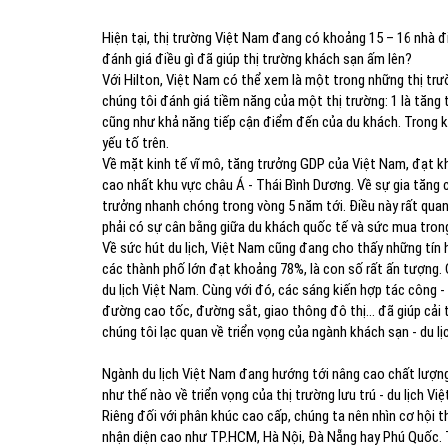
Hiện tại, thị trường Việt Nam đang có khoảng 15 – 16 nhà đ
đánh giá điều gì đã giúp thị trường khách sạn ấm lên?
Với Hilton, Việt Nam có thể xem là một trong những thị tr
chúng tôi đánh giá tiềm năng của một thị trường: 1 là tăng tr
cũng như khả năng tiếp cận điểm đến của du khách. Trong k
yếu tố trên.
Về mặt kinh tế vĩ mô, tăng trưởng GDP của Việt Nam, đạt 
cao nhất khu vực châu Á - Thái Bình Dương. Về sự gia tăng 
trưởng nhanh chóng trong vòng 5 năm tới. Điều này rất quan 
phải có sự cân bằng giữa du khách quốc tế và sức mua tron
Về sức hút du lịch, Việt Nam cũng đang cho thấy những tín 
các thành phố lớn đạt khoảng 78%, là con số rất ấn tượng. 
du lịch Việt Nam. Cùng với đó, các sáng kiến hợp tác công 
đường cao tốc, đường sắt, giao thông đô thị… đã giúp cải t
chúng tôi lạc quan về triển vọng của ngành khách sạn - du lị
Ngành du lịch Việt Nam đang hướng tới nâng cao chất lượng
như thế nào về triển vọng của thị trường lưu trú - du lịch 
Riêng đối với phân khúc cao cấp, chúng ta nên nhìn cơ hội t
nhận diện cao như TP.HCM, Hà Nội, Đà Nẵng hay Phú Quốc. T